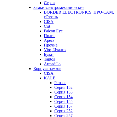
Страж
Замки электромеханические
BORDER ELECTRONICS, ПРО-САМ,
г.Рязань
CISA
Crit
Falcon Eye
Полис
Apecs
Прочие
Viro, Италия
Булат
Tantos
Armadillo
Корпуса замков
CISA
KALE
Разное
Серия 152
Серия 153
Серия 154
Серия 155
Серия 157
Серия 252
Серия 257