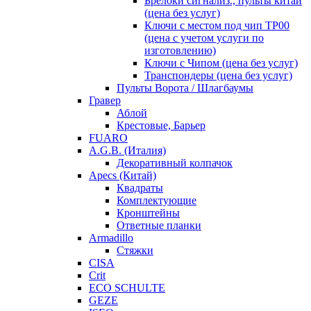
Брелоки сигнализ., пульты китай
(цена без услуг)
Ключи с местом под чип TP00
(цена с учетом услуги по
изготовлению)
Ключи с Чипом (цена без услуг)
Транспондеры (цена без услуг)
Пульты Ворота / Шлагбаумы
Гравер
Аблой
Крестовые, Барьер
FUARO
A.G.B. (Италия)
Декоративный колпачок
Apecs (Китай)
Квадраты
Комплектующие
Кронштейны
Ответные планки
Armadillo
Стяжки
CISA
Crit
ECO SCHULTE
GEZE