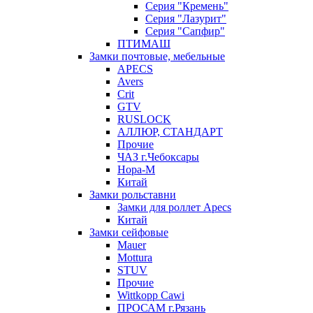
Серия "Кремень"
Серия "Лазурит"
Серия "Сапфир"
ПТИМАШ
Замки почтовые, мебельные
APECS
Avers
Crit
GTV
RUSLOCK
АЛЛЮР, СТАНДАРТ
Прочие
ЧАЗ г.Чебоксары
Нора-М
Китай
Замки рольставни
Замки для роллет Apecs
Китай
Замки сейфовые
Mauer
Mottura
STUV
Прочие
Wittkopp Cawi
ПРОСАМ г.Рязань