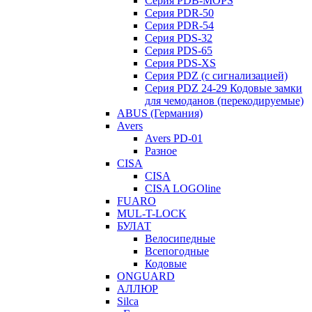
Серия PDB-MOPS
Серия PDR-50
Серия PDR-54
Серия PDS-32
Серия PDS-65
Серия PDS-XS
Серия PDZ (с сигнализацией)
Серия PDZ 24-29 Кодовые замки
для чемоданов (перекодируемые)
ABUS (Германия)
Avers
Avers PD-01
Разное
CISA
CISA
CISA LOGOline
FUARO
MUL-T-LOCK
БУЛАТ
Велосипедные
Всепогодные
Кодовые
ONGUARD
АЛЛЮР
Silca