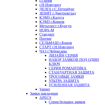
г.Глазов
г.Н.Новгород
ДЕЛГА г.С.Петербург
ЗЕНИТ г.Дмитровград
КЭМЗ г.Калуга
КЭМЗ г.Ковров
Металлист г.Кунгур
НОРА-М
Стандарт
Прочие
СЕЛЬМАШ г.Киров
СТАРТ г.Н.Новгород
ЧАЗ г.Чебоксары
ДИЗАЙН СЕРИЯ
НАБОР ЗАМКОВ ПОД ОДИН
КЛЮЧ
СЕРИЯ РОМАНТИКА
СТАНДАРТНАЯ ЗАЩИТА
ТРОСОВЫЕ ЗАМКИ
УЛЬТРА ЗАЩИТА
УСИЛЕННАЯ ЗАЩИТА
Vanger
Замки накладные
APECS
Серия больших замков