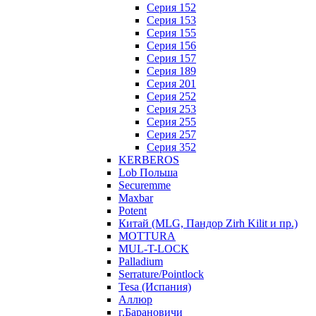
Серия 152
Серия 153
Серия 155
Серия 156
Серия 157
Серия 189
Серия 201
Серия 252
Серия 253
Серия 255
Серия 257
Серия 352
KERBEROS
Lob Польша
Securemme
Maxbar
Potent
Китай (MLG, Пандор Zirh Kilit и пр.)
MOTTURA
MUL-T-LOCK
Palladium
Serrature/Pointlock
Tesa (Испания)
Аллюр
г.Барановичи