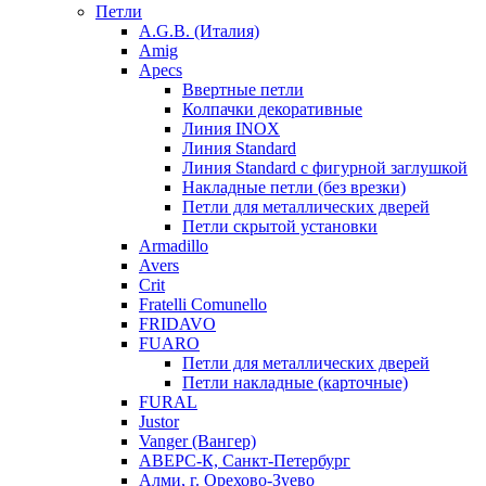
Петли
A.G.B. (Италия)
Amig
Apecs
Ввертные петли
Колпачки декоративные
Линия INOX
Линия Standard
Линия Standard с фигурной заглушкой
Накладные петли (без врезки)
Петли для металлических дверей
Петли скрытой установки
Armadillo
Avers
Crit
Fratelli Comunello
FRIDAVO
FUARO
Петли для металлических дверей
Петли накладные (карточные)
FURAL
Justor
Vanger (Вангер)
АВЕРС-К, Санкт-Петербург
Алми, г. Орехово-Зуево