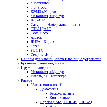
г. Воткинск
г. Златоуст
КЭМЗ г.Ковров
Металлист, г.Кунгур
НОРА-М
Сатурн, г. Набережные Челны
СТАНДАРТ
Code Deco
Аллюр
ЛИРА г.Киров
Sazar
PUNTO
Секрет, г.Киров
Пеналы для ключей, опечатывающие устройства
Бронепластины защитные
Пружины дверные
Металлист, г.Кунгур
Ригель, г.С.Петербург
Разное
#Заготовки ключей
Домофоны
Бесконтактные
Контактные
Европа (JMA, ERREBI, SILCA)
Abloy