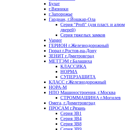
Булат
г.Вязники
г.Запорожье
Гардиан, г.Йошкар-Ола
Серия "Profi" (для пласт. и алюм
дверей)
Серия тяжелых замков
Vanger
ГЕРИОН г.Железнодорожный
Гюрал г.Ростов-на-Дону
ЗЕНИТ г.Дмитровград
МЕТТЭМ г.Балашиха
КЛАССИКА
НОРМА
СУПЕРЗАЩИТА
КЛАСС г.Железнодорожный
НОРА-М
НПО Машиностроения, г.Москва
СТРОММАШИНА г.Могилев
Омега, г.Димитровград
ПРОСАМ г.Рязань
Серия ЗВ1
Серия ЗВ4
Серия ЗВ8
Серия ЗВ9