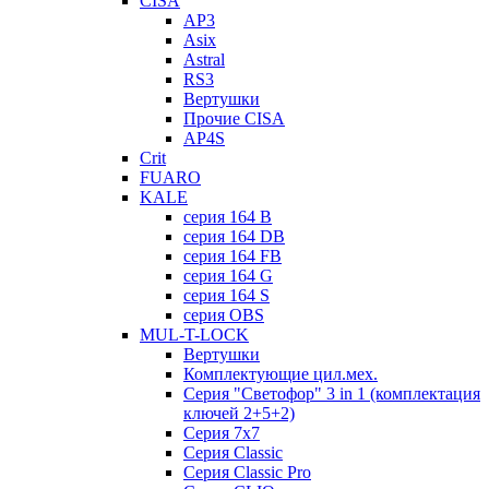
CISA
AP3
Asix
Astral
RS3
Вертушки
Прочие CISA
AP4S
Crit
FUARO
KALE
серия 164 B
серия 164 DB
серия 164 FB
серия 164 G
серия 164 S
серия OBS
MUL-T-LOCK
Вертушки
Комплектующие цил.мех.
Серия "Светофор" 3 in 1 (комплектация
ключей 2+5+2)
Серия 7х7
Серия Classic
Серия Classic Pro