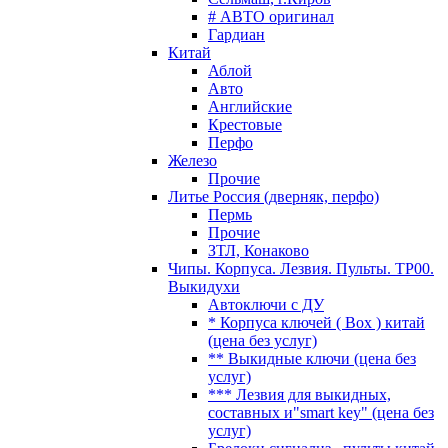
# АВТО оригинал
Гардиан
Китай
Аблой
Авто
Английские
Крестовые
Перфо
Железо
Прочие
Литье Россия (дверняк, перфо)
Пермь
Прочие
ЗТЛ, Конаково
Чипы. Корпуса. Лезвия. Пульты. TP00.
Выкидухи
Автоключи с ДУ
* Корпуса ключей ( Box ) китай
(цена без услуг)
** Выкидные ключи (цена без
услуг)
*** Лезвия для выкидных,
составных и"smart key" (цена без
услуг)