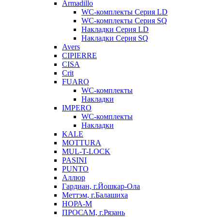
Armadillo
WC-комплекты Серия LD
WC-комплекты Серия SQ
Накладки Серия LD
Накладки Серия SQ
Avers
CIPIERRE
CISA
Crit
FUARO
WC-комплекты
Накладки
IMPERO
WC-комплекты
Накладки
KALE
MOTTURA
MUL-T-LOCK
PASINI
PUNTO
Аллюр
Гардиан, г.Йошкар-Ола
Меттэм, г.Балашиха
НОРА-М
ПРОСАМ, г.Рязань