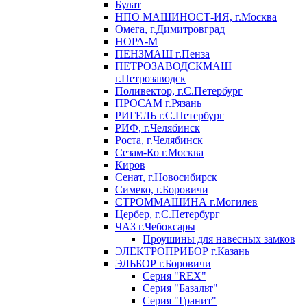
Булат
НПО МАШИНОСТ-ИЯ, г.Москва
Омега, г.Димитровград
НОРА-М
ПЕНЗМАШ г.Пенза
ПЕТРОЗАВОДСКМАШ
г.Петрозаводск
Поливектор, г.С.Петербург
ПРОСАМ г.Рязань
РИГЕЛЬ г.С.Петербург
РИФ, г.Челябинск
Роста, г.Челябинск
Сезам-Ко г.Москва
Киров
Сенат, г.Новосибирск
Симеко, г.Боровичи
СТРОММАШИНА г.Могилев
Цербер, г.С.Петербург
ЧАЗ г.Чебоксары
Проушины для навесных замков
ЭЛЕКТРОПРИБОР г.Казань
ЭЛЬБОР г.Боровичи
Серия "REX"
Серия "Базальт"
Серия "Гранит"