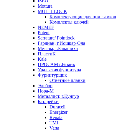
ISEO
Mottura
MUL-T-LOCK
Комплектующие для цил. замков
Комплекты ключей
NEMEF
Potent
Serrature/ Pointlock
Гардиан, г.Йошкар-Ола
Меттэм, г.Балашиха
ПластиК
Kale
ПРОСАМ г.Рязань
Уральская фурнитура
Фурнитурщик
Ответные планки
Эльбор
Нора-М
Металлист, г.Кунгур
Батарейки
Duracell
Energizer
Renata
TMI
Varta