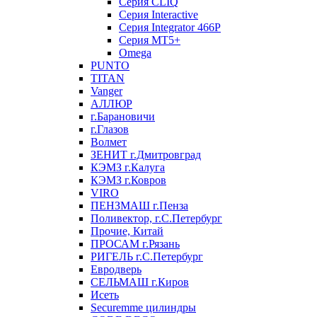
Серия CLIQ
Серия Interactive
Серия Integrator 466P
Серия MT5+
Omega
PUNTO
TITAN
Vanger
АЛЛЮР
г.Барановичи
г.Глазов
Волмет
ЗЕНИТ г.Дмитровград
КЭМЗ г.Калуга
КЭМЗ г.Ковров
VIRO
ПЕНЗМАШ г.Пенза
Поливектор, г.С.Петербург
Прочие, Китай
ПРОСАМ г.Рязань
РИГЕЛЬ г.С.Петербург
Евродверь
СЕЛЬМАШ г.Киров
Исеть
Securemme цилиндры