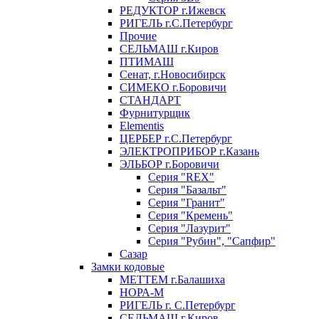
РЕДУКТОР г.Ижевск
РИГЕЛЬ г.С.Петербург
Прочие
СЕЛЬМАШ г.Киров
ПТИМАШ
Сенат, г.Новосибирск
СИМЕКО г.Боровичи
СТАНДАРТ
Фурнитурщик
Elementis
ЦЕРБЕР г.С.Петербург
ЭЛЕКТРОПРИБОР г.Казань
ЭЛЬБОР г.Боровичи
Серия "REX"
Серия "Базальт"
Серия "Гранит"
Серия "Кремень"
Серия "Лазурит"
Серия "Рубин", "Сапфир"
Сазар
Замки кодовые
МЕТТЕМ г.Балашиха
НОРА-М
РИГЕЛЬ г. С.Петербург
СЕЛЬМАШ г.Киров