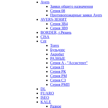
Avers
Замки общего назначения
Серия 08
Противопожарные замки Avers
AVERS-ЗЕНИТ
Серия ЗВ4
Серия ЗВ9
BORDER, г.Рязань
CISA
Crit
Torex
Бульдорс
Акробат
РАЗНЫЕ
Серия A - "Ассистент"
Серия П
Серия РК
Серия РМ
Серия С3
Серия РМП
DL
FUARO
ISEO
KALE
Разное