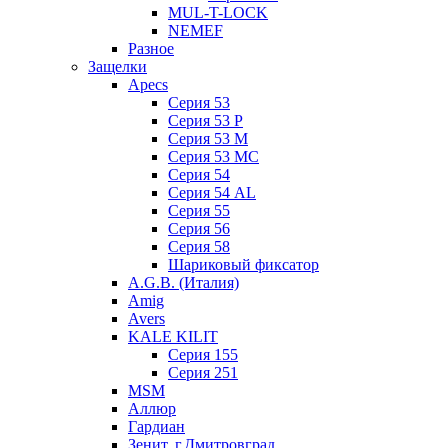
MUL-T-LOCK
NEMEF
Разное
Защелки
Apecs
Серия 53
Серия 53 P
Серия 53 М
Серия 53 МC
Серия 54
Серия 54 AL
Серия 55
Серия 56
Серия 58
Шариковый фиксатор
A.G.B. (Италия)
Amig
Avers
KALE KILIT
Серия 155
Серия 251
MSM
Аллюр
Гардиан
Зенит, г.Дмитровград