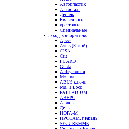
Автопластик
Автосталь
Дерняк
Квартирные
крестовые
Специальные
Заводской оригинал
Apecs
Avers (Китай)
CISA
Crit
FUARO
Gerda
Abloy ключи
Mottura
ABUS ключи
Mul-T-Lock
PALLADIUM
АВЕРС
Аллюр
Делга
НОРА-М
ПРОСАМ, г.Рязань
SECUREMME
Сельмаш, г.Киров