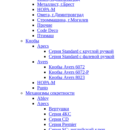
Металлист, г.Брест
НОРА-М
Омега, г.Димитровград
Строммашина, г.Могилев
Прочие
Code Deco
Птимаш
Кнобы
Apecs
Серия Standard с круглой ручкой
Серия Standard с фалевой ручкой
Avers
Кнобы Avers 6072
Кнобы Avers 6072-P
Кнобы Avers 8023
НОРА-М
Punto
Механизмы секретности
Abloy
Apecs
Вертушки
Серия 4KC
Серия CD
Серия Premier
Серия SC: английский ключ