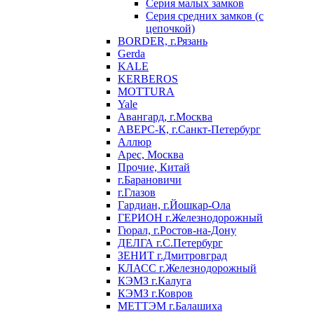
Серия малых замков
Серия средних замков (с
цепочкой)
BORDER, г.Рязань
Gerda
KALE
KERBEROS
MOTTURA
Yale
Авангард, г.Москва
АВЕРС-К, г.Санкт-Петербург
Аллюр
Арес, Москва
Прочие, Китай
г.Барановичи
г.Глазов
Гардиан, г.Йошкар-Ола
ГЕРИОН г.Железнодорожный
Гюрал, г.Ростов-на-Дону
ДЕЛГА г.С.Петербург
ЗЕНИТ г.Дмитровград
КЛАСС г.Железнодорожный
КЭМЗ г.Калуга
КЭМЗ г.Ковров
МЕТТЭМ г.Балашиха