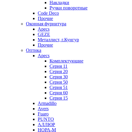
Накладки
Ручки поворотные
Code Deco
Прочие
Оконная фурнитура
Apecs
GEZE
Металлист, г.Кунгур
Прочие
Оптика
Apecs
Комплектующие
Серия 11
Серия 20
Серия 30
Серия 50
Серия 51
Серия 60
Серия 15
Armadillo
Avers
Fuaro
PUNTO
АЛЛЮР
НОРА-М