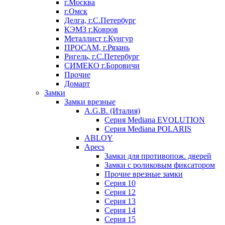
г.Москва
г.Омск
Делга, г.С.Петербург
КЭМЗ г.Ковров
Металлист г.Кунгур
ПРОСАМ, г.Рязань
Ригель, г.С.Петербург
СИМЕКО г.Боровичи
Прочие
Домарт
Замки
Замки врезные
A.G.B. (Италия)
Серия Mediana EVOLUTION
Серия Mediana POLARIS
ABLOY
Apecs
Замки для противопож. дверей
Замки с роликовым фиксатором
Прочие врезные замки
Серия 10
Серия 12
Серия 13
Серия 14
Серия 15