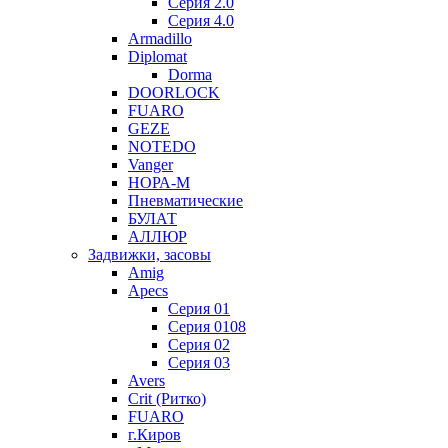
Серия 2.0
Серия 4.0
Armadillo
Diplomat
Dorma
DOORLOCK
FUARO
GEZE
NOTEDO
Vanger
НОРА-М
Пневматические
БУЛАТ
АЛЛЮР
Задвижки, засовы
Amig
Apecs
Серия 01
Серия 0108
Серия 02
Серия 03
Avers
Crit (Ритко)
FUARO
г.Киров