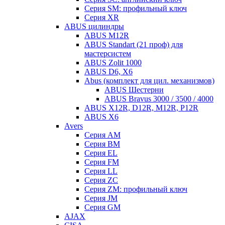
Серия SM: профильный ключ
Серия XR
ABUS цилиндры
ABUS M12R
ABUS Standart (21 проф) для
мастерсистем
ABUS Zolit 1000
ABUS D6, X6
Abus (комплект для цил. механизмов)
ABUS Шестерни
ABUS Bravus 3000 / 3500 / 4000
ABUS X12R, D12R, M12R, P12R
ABUS X6
Avers
Серия AM
Серия BM
Серия EL
Серия FM
Серия LL
Серия ZC
Серия ZM: профильный ключ
Серия JM
Серия GM
AJAX