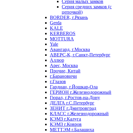
Серия малых замков
Серия средних замков (с
цепочкой)
BORDER, г.Рязань
Gerda
KALE
KERBEROS
MOTTURA
Yale
Авангард, г.Москва
АВЕРС-К, г.Санкт-Петербург
Аллюр
Арес, Москва
Прочие, Китай
г.Барановичи
г.Глазов
Гардиан, г.Йошкар-Ола
ГЕРИОН г.Железнодорожный
Гюрал, г.Ростов-на-Дону
ДЕЛГА г.С.Петербург
ЗЕНИТ г.Дмитровград
КЛАСС г.Железнодорожный
КЭМЗ г.Калуга
КЭМЗ г.Ковров
МЕТТЭМ г.Балашиха