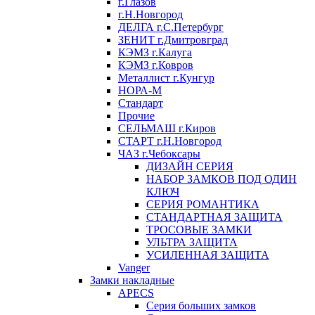
г.Глазов
г.Н.Новгород
ДЕЛГА г.С.Петербург
ЗЕНИТ г.Дмитровград
КЭМЗ г.Калуга
КЭМЗ г.Ковров
Металлист г.Кунгур
НОРА-М
Стандарт
Прочие
СЕЛЬМАШ г.Киров
СТАРТ г.Н.Новгород
ЧАЗ г.Чебоксары
ДИЗАЙН СЕРИЯ
НАБОР ЗАМКОВ ПОД ОДИН
КЛЮЧ
СЕРИЯ РОМАНТИКА
СТАНДАРТНАЯ ЗАЩИТА
ТРОСОВЫЕ ЗАМКИ
УЛЬТРА ЗАЩИТА
УСИЛЕННАЯ ЗАЩИТА
Vanger
Замки накладные
APECS
Серия больших замков