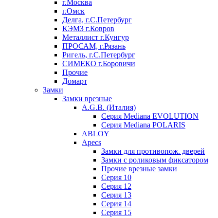
г.Москва
г.Омск
Делга, г.С.Петербург
КЭМЗ г.Ковров
Металлист г.Кунгур
ПРОСАМ, г.Рязань
Ригель, г.С.Петербург
СИМЕКО г.Боровичи
Прочие
Домарт
Замки
Замки врезные
A.G.B. (Италия)
Серия Mediana EVOLUTION
Серия Mediana POLARIS
ABLOY
Apecs
Замки для противопож. дверей
Замки с роликовым фиксатором
Прочие врезные замки
Серия 10
Серия 12
Серия 13
Серия 14
Серия 15