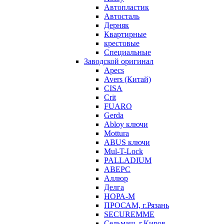
Автопластик
Автосталь
Дерняк
Квартирные
крестовые
Специальные
Заводской оригинал
Apecs
Avers (Китай)
CISA
Crit
FUARO
Gerda
Abloy ключи
Mottura
ABUS ключи
Mul-T-Lock
PALLADIUM
АВЕРС
Аллюр
Делга
НОРА-М
ПРОСАМ, г.Рязань
SECUREMME
Сельмаш, г.Киров