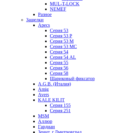
MUL-T-LOCK
NEMEF
Разное
Защелки
Apecs
Серия 53
Серия 53 P
Серия 53 М
Серия 53 МC
Серия 54
Серия 54 AL
Серия 55
Серия 56
Серия 58
Шариковый фиксатор
A.G.B. (Италия)
Amig
Avers
KALE KILIT
Серия 155
Серия 251
MSM
Аллюр
Гардиан
Зенит, г.Дмитровград