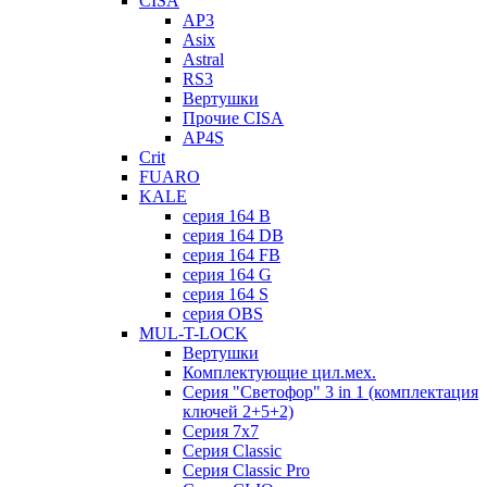
CISA
AP3
Asix
Astral
RS3
Вертушки
Прочие CISA
AP4S
Crit
FUARO
KALE
серия 164 B
серия 164 DB
серия 164 FB
серия 164 G
серия 164 S
серия OBS
MUL-T-LOCK
Вертушки
Комплектующие цил.мех.
Серия "Светофор" 3 in 1 (комплектация
ключей 2+5+2)
Серия 7х7
Серия Classic
Серия Classic Pro