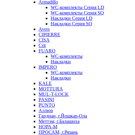
Armadillo
WC-комплекты Серия LD
WC-комплекты Серия SQ
Накладки Серия LD
Накладки Серия SQ
Avers
CIPIERRE
CISA
Crit
FUARO
WC-комплекты
Накладки
IMPERO
WC-комплекты
Накладки
KALE
MOTTURA
MUL-T-LOCK
PASINI
PUNTO
Аллюр
Гардиан, г.Йошкар-Ола
Меттэм, г.Балашиха
НОРА-М
ПРОСАМ, г.Рязань