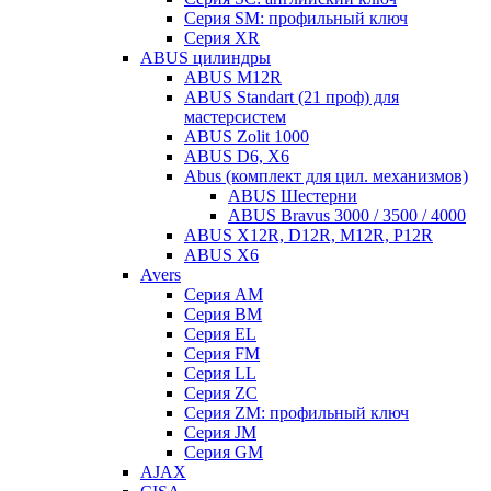
Серия SM: профильный ключ
Серия XR
ABUS цилиндры
ABUS M12R
ABUS Standart (21 проф) для
мастерсистем
ABUS Zolit 1000
ABUS D6, X6
Abus (комплект для цил. механизмов)
ABUS Шестерни
ABUS Bravus 3000 / 3500 / 4000
ABUS X12R, D12R, M12R, P12R
ABUS X6
Avers
Серия AM
Серия BM
Серия EL
Серия FM
Серия LL
Серия ZC
Серия ZM: профильный ключ
Серия JM
Серия GM
AJAX