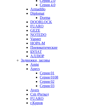
Серия 2.0
Серия 4.0
Armadillo
Diplomat
Dorma
DOORLOCK
FUARO
GEZE
NOTEDO
Vanger
НОРА-М
Пневматические
БУЛАТ
АЛЛЮР
Задвижки, засовы
Amig
Apecs
Серия 01
Серия 0108
Серия 02
Серия 03
Avers
Crit (Ритко)
FUARO
г.Киров