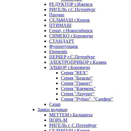
РЕДУКТОР г.Ижевск
РИГЕЛЬ г.С.Петербург
Прочие
СЕЛЬМАШ г.Киров
ПТИМАШ
Сенат, г.Новосибирск
СИМЕКО г.Боровичи
СТАНДАРТ
Фурнитурщик
Elementis
ЦЕРБЕР г.С.Петербург
ЭЛЕКТРОПРИБОР г.Казань
ЭЛЬБОР г.Боровичи
Серия "REX"
Серия "Базальт"
Серия "Гранит"
Серия "Кремень"
Серия "Лазурит"
Серия "Рубин", "Сапфир"
Сазар
Замки кодовые
МЕТТЕМ г.Балашиха
НОРА-М
РИГЕЛЬ г. С.Петербург
СЕЛЬМАШ г.Киров