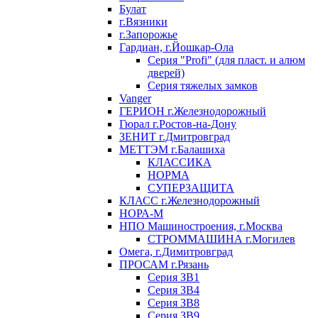
Булат
г.Вязники
г.Запорожье
Гардиан, г.Йошкар-Ола
Серия "Profi" (для пласт. и алюм
дверей)
Серия тяжелых замков
Vanger
ГЕРИОН г.Железнодорожный
Гюрал г.Ростов-на-Дону
ЗЕНИТ г.Дмитровград
МЕТТЭМ г.Балашиха
КЛАССИКА
НОРМА
СУПЕРЗАЩИТА
КЛАСС г.Железнодорожный
НОРА-М
НПО Машиностроения, г.Москва
СТРОММАШИНА г.Могилев
Омега, г.Димитровград
ПРОСАМ г.Рязань
Серия ЗВ1
Серия ЗВ4
Серия ЗВ8
Серия ЗВ9