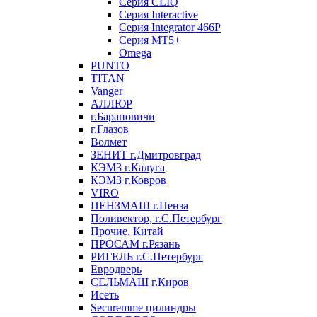
Серия CLIQ
Серия Interactive
Серия Integrator 466P
Серия MT5+
Omega
PUNTO
TITAN
Vanger
АЛЛЮР
г.Барановичи
г.Глазов
Волмет
ЗЕНИТ г.Дмитровград
КЭМЗ г.Калуга
КЭМЗ г.Ковров
VIRO
ПЕНЗМАШ г.Пенза
Поливектор, г.С.Петербург
Прочие, Китай
ПРОСАМ г.Рязань
РИГЕЛЬ г.С.Петербург
Евродверь
СЕЛЬМАШ г.Киров
Исеть
Securemme цилиндры