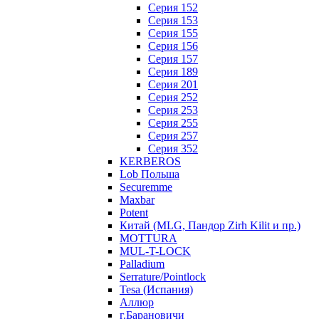
Серия 152
Серия 153
Серия 155
Серия 156
Серия 157
Серия 189
Серия 201
Серия 252
Серия 253
Серия 255
Серия 257
Серия 352
KERBEROS
Lob Польша
Securemme
Maxbar
Potent
Китай (MLG, Пандор Zirh Kilit и пр.)
MOTTURA
MUL-T-LOCK
Palladium
Serrature/Pointlock
Tesa (Испания)
Аллюр
г.Барановичи