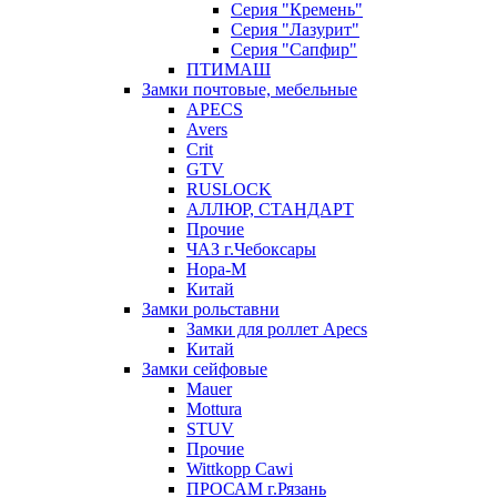
Серия "Кремень"
Серия "Лазурит"
Серия "Сапфир"
ПТИМАШ
Замки почтовые, мебельные
APECS
Avers
Crit
GTV
RUSLOCK
АЛЛЮР, СТАНДАРТ
Прочие
ЧАЗ г.Чебоксары
Нора-М
Китай
Замки рольставни
Замки для роллет Apecs
Китай
Замки сейфовые
Mauer
Mottura
STUV
Прочие
Wittkopp Cawi
ПРОСАМ г.Рязань