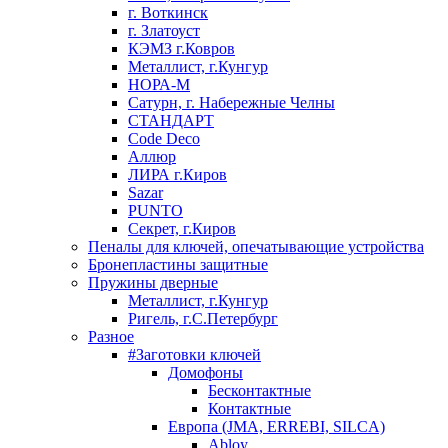
г. Воткинск
г. Златоуст
КЭМЗ г.Ковров
Металлист, г.Кунгур
НОРА-М
Сатурн, г. Набережные Челны
СТАНДАРТ
Code Deco
Аллюр
ЛИРА г.Киров
Sazar
PUNTO
Секрет, г.Киров
Пеналы для ключей, опечатывающие устройства
Бронепластины защитные
Пружины дверные
Металлист, г.Кунгур
Ригель, г.С.Петербург
Разное
#Заготовки ключей
Домофоны
Бесконтактные
Контактные
Европа (JMA, ERREBI, SILCA)
Abloy