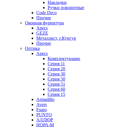
Накладки
Ручки поворотные
Code Deco
Прочие
Оконная фурнитура
Apecs
GEZE
Металлист, г.Кунгур
Прочие
Оптика
Apecs
Комплектующие
Серия 11
Серия 20
Серия 30
Серия 50
Серия 51
Серия 60
Серия 15
Armadillo
Avers
Fuaro
PUNTO
АЛЛЮР
НОРА-М