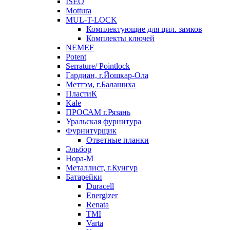
ISEO
Mottura
MUL-T-LOCK
Комплектующие для цил. замков
Комплекты ключей
NEMEF
Potent
Serrature/ Pointlock
Гардиан, г.Йошкар-Ола
Меттэм, г.Балашиха
ПластиК
Kale
ПРОСАМ г.Рязань
Уральская фурнитура
Фурнитурщик
Ответные планки
Эльбор
Нора-М
Металлист, г.Кунгур
Батарейки
Duracell
Energizer
Renata
TMI
Varta