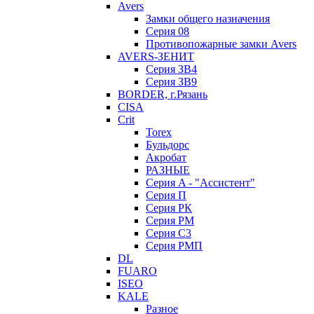
Avers
Замки общего назначения
Серия 08
Противопожарные замки Avers
AVERS-ЗЕНИТ
Серия ЗВ4
Серия ЗВ9
BORDER, г.Рязань
CISA
Crit
Torex
Бульдорс
Акробат
РАЗНЫЕ
Серия A - "Ассистент"
Серия П
Серия РК
Серия РМ
Серия С3
Серия РМП
DL
FUARO
ISEO
KALE
Разное