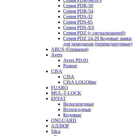
Серия PDB-MOPS
Серия PDR-50
Серия PDR-54
Серия PDS-32
Серия PDS-65
Серия PDS-XS
Серия PDZ (с сигнализацией)
Серия PDZ 24-29 Кодовые замки
для чемоданов (перекодируемые)
ABUS (Германия)
Avers
Avers PD-01
Разное
CISA
CISA
CISA LOGOline
FUARO
MUL-T-LOCK
БУЛАТ
Велосипедные
Всепогодные
Кодовые
ONGUARD
АЛЛЮР
Silca