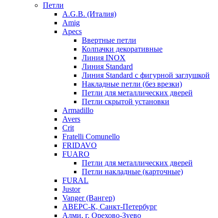
Петли
A.G.B. (Италия)
Amig
Apecs
Ввертные петли
Колпачки декоративные
Линия INOX
Линия Standard
Линия Standard с фигурной заглушкой
Накладные петли (без врезки)
Петли для металлических дверей
Петли скрытой установки
Armadillo
Avers
Crit
Fratelli Comunello
FRIDAVO
FUARO
Петли для металлических дверей
Петли накладные (карточные)
FURAL
Justor
Vanger (Вангер)
АВЕРС-К, Санкт-Петербург
Алми, г. Орехово-Зуево