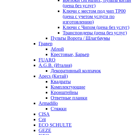
Брелоки сигнализ., пульты китай
(цена без услуг)
Ключи с местом под чип TP00
(цена с учетом услуги по
изготовлению)
Ключи с Чипом (цена без услуг)
Транспондеры (цена без услуг)
Пульты Ворота / Шлагбаумы
Гравер
Аблой
Крестовые, Барьер
FUARO
A.G.B. (Италия)
Декоративный колпачок
Apecs (Китай)
Квадраты
Комплектующие
Кронштейны
Ответные планки
Armadillo
Стяжки
CISA
Crit
ECO SCHULTE
GEZE