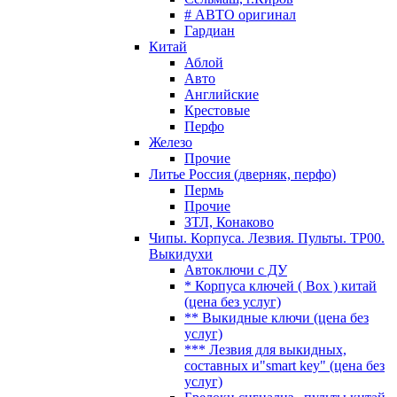
# АВТО оригинал
Гардиан
Китай
Аблой
Авто
Английские
Крестовые
Перфо
Железо
Прочие
Литье Россия (дверняк, перфо)
Пермь
Прочие
ЗТЛ, Конаково
Чипы. Корпуса. Лезвия. Пульты. TP00.
Выкидухи
Автоключи с ДУ
* Корпуса ключей ( Box ) китай
(цена без услуг)
** Выкидные ключи (цена без
услуг)
*** Лезвия для выкидных,
составных и"smart key" (цена без
услуг)