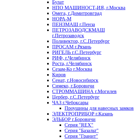
Булат
НПО МАШИНОСТ-ИЯ, г.Москва
Омега, г.Димитровград
НОРА-М
ПЕНЗМАШ г.Пенза
ПЕТРОЗАВОДСКМАШ
г.Петрозаводск
Поливектор, г.С.Петербург
ПРОСАМ г.Рязань
РИГЕЛЬ г.С.Петербург
РИФ, г.Челябинск
Роста, г.Челябинск
Сезам-Ко г.Москва
Киров
Сенат, г.Новосибирск
Симеко, г.Боровичи
СТРОММАШИНА г.Могилев
Цербер, г.С.Петербург
ЧАЗ г.Чебоксары
Проушины для навесных замков
ЭЛЕКТРОПРИБОР г.Казань
ЭЛЬБОР г.Боровичи
Серия "REX"
Серия "Базальт"
Серия "Гранит"