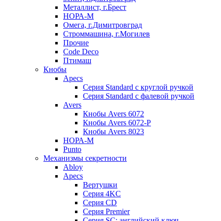
Металлист, г.Брест
НОРА-М
Омега, г.Димитровград
Строммашина, г.Могилев
Прочие
Code Deco
Птимаш
Кнобы
Apecs
Серия Standard с круглой ручкой
Серия Standard с фалевой ручкой
Avers
Кнобы Avers 6072
Кнобы Avers 6072-P
Кнобы Avers 8023
НОРА-М
Punto
Механизмы секретности
Abloy
Apecs
Вертушки
Серия 4KC
Серия CD
Серия Premier
Серия SC: английский ключ