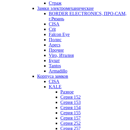
Страж
Замки электромеханические
BORDER ELECTRONICS, ПРО-САМ,
г.Рязань
CISA
Crit
Falcon Eye
Полис
Apecs
Прочие
Viro, Италия
Булат
Tantos
Armadillo
Корпуса замков
CISA
KALE
Разное
Серия 152
Серия 153
Серия 154
Серия 155
Серия 157
Серия 252
Серия 257