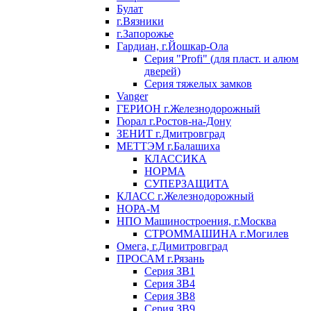
Булат
г.Вязники
г.Запорожье
Гардиан, г.Йошкар-Ола
Серия "Profi" (для пласт. и алюм
дверей)
Серия тяжелых замков
Vanger
ГЕРИОН г.Железнодорожный
Гюрал г.Ростов-на-Дону
ЗЕНИТ г.Дмитровград
МЕТТЭМ г.Балашиха
КЛАССИКА
НОРМА
СУПЕРЗАЩИТА
КЛАСС г.Железнодорожный
НОРА-М
НПО Машиностроения, г.Москва
СТРОММАШИНА г.Могилев
Омега, г.Димитровград
ПРОСАМ г.Рязань
Серия ЗВ1
Серия ЗВ4
Серия ЗВ8
Серия ЗВ9