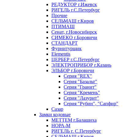
РЕДУКТОР г.Ижевск
РИГЕЛЬ г.С.Петербург
Прочие
СЕЛЬМАШ г.Киров
ПТИМАШ
Сенат, г.Новосибирск
СИМЕКО г.Боровичи
СТАНДАРТ
Фурнитурщик
Elementis
ЦЕРБЕР г.С.Петербург
ЭЛЕКТРОПРИБОР г.Казань
ЭЛЬБОР г.Боровичи
Серия "REX"
Серия "Базальт"
Серия "Гранит"
Серия "Кремень"
Серия "Лазурит"
Серия "Рубин", "Сапфир"
Сазар
Замки кодовые
МЕТТЕМ г.Балашиха
НОРА-М
РИГЕЛЬ г. С.Петербург
СЕЛЬМАШ г.Киров