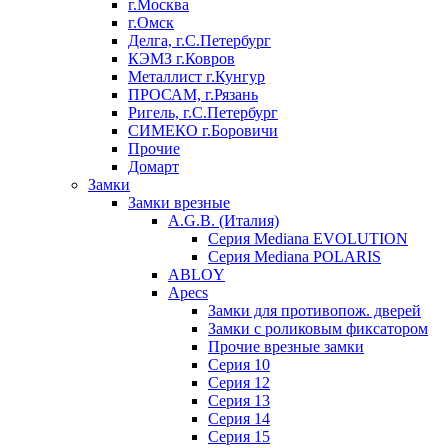
г.Москва
г.Омск
Делга, г.С.Петербург
КЭМЗ г.Ковров
Металлист г.Кунгур
ПРОСАМ, г.Рязань
Ригель, г.С.Петербург
СИМЕКО г.Боровичи
Прочие
Домарт
Замки
Замки врезные
A.G.B. (Италия)
Серия Mediana EVOLUTION
Серия Mediana POLARIS
ABLOY
Apecs
Замки для противопож. дверей
Замки с роликовым фиксатором
Прочие врезные замки
Серия 10
Серия 12
Серия 13
Серия 14
Серия 15