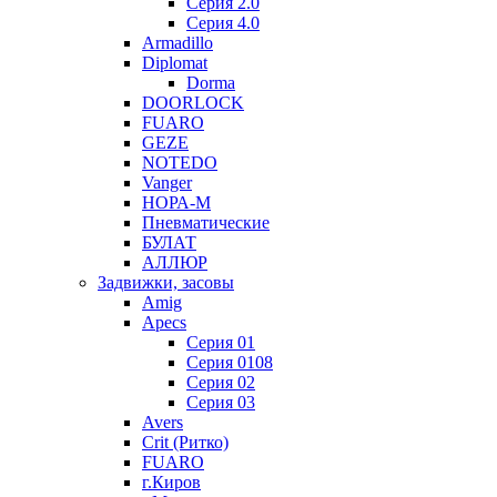
Серия 2.0
Серия 4.0
Armadillo
Diplomat
Dorma
DOORLOCK
FUARO
GEZE
NOTEDO
Vanger
НОРА-М
Пневматические
БУЛАТ
АЛЛЮР
Задвижки, засовы
Amig
Apecs
Серия 01
Серия 0108
Серия 02
Серия 03
Avers
Crit (Ритко)
FUARO
г.Киров