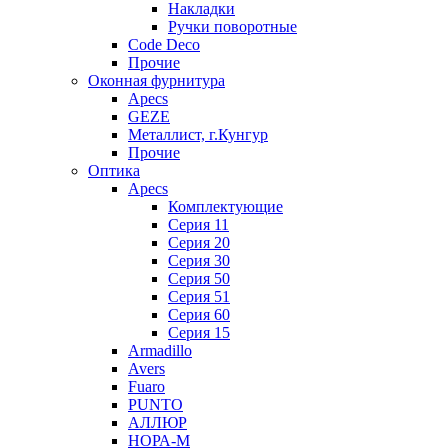
Накладки
Ручки поворотные
Code Deco
Прочие
Оконная фурнитура
Apecs
GEZE
Металлист, г.Кунгур
Прочие
Оптика
Apecs
Комплектующие
Серия 11
Серия 20
Серия 30
Серия 50
Серия 51
Серия 60
Серия 15
Armadillo
Avers
Fuaro
PUNTO
АЛЛЮР
НОРА-М