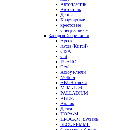
Автопластик
Автосталь
Дерняк
Квартирные
крестовые
Специальные
Заводской оригинал
Apecs
Avers (Китай)
CISA
Crit
FUARO
Gerda
Abloy ключи
Mottura
ABUS ключи
Mul-T-Lock
PALLADIUM
АВЕРС
Аллюр
Делга
НОРА-М
ПРОСАМ, г.Рязань
SECUREMME
Сельмаш, г.Киров