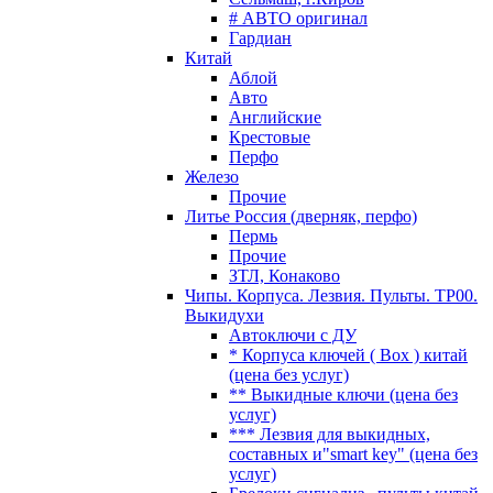
# АВТО оригинал
Гардиан
Китай
Аблой
Авто
Английские
Крестовые
Перфо
Железо
Прочие
Литье Россия (дверняк, перфо)
Пермь
Прочие
ЗТЛ, Конаково
Чипы. Корпуса. Лезвия. Пульты. TP00.
Выкидухи
Автоключи с ДУ
* Корпуса ключей ( Box ) китай
(цена без услуг)
** Выкидные ключи (цена без
услуг)
*** Лезвия для выкидных,
составных и"smart key" (цена без
услуг)