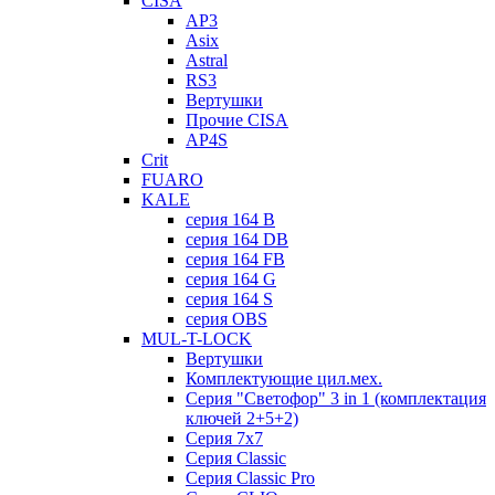
CISA
AP3
Asix
Astral
RS3
Вертушки
Прочие CISA
AP4S
Crit
FUARO
KALE
серия 164 B
серия 164 DB
серия 164 FB
серия 164 G
серия 164 S
серия OBS
MUL-T-LOCK
Вертушки
Комплектующие цил.мех.
Серия "Светофор" 3 in 1 (комплектация
ключей 2+5+2)
Серия 7х7
Серия Classic
Серия Classic Pro