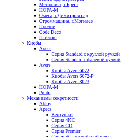
Металлист, г.Брест
НОРА-М
Омега, г.Димитровград
Строммашина, г.Могилев
Прочие
Code Deco
Птимаш
Кнобы
Apecs
Серия Standard с круглой ручкой
Серия Standard с фалевой ручкой
Avers
Кнобы Avers 6072
Кнобы Avers 6072-P
Кнобы Avers 8023
НОРА-М
Punto
Механизмы секретности
Abloy
Apecs
Вертушки
Серия 4KC
Серия CD
Серия Premier
Серия SC: английский ключ