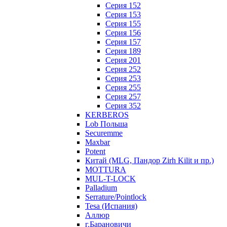
Серия 152
Серия 153
Серия 155
Серия 156
Серия 157
Серия 189
Серия 201
Серия 252
Серия 253
Серия 255
Серия 257
Серия 352
KERBEROS
Lob Польша
Securemme
Maxbar
Potent
Китай (MLG, Пандор Zirh Kilit и пр.)
MOTTURA
MUL-T-LOCK
Palladium
Serrature/Pointlock
Tesa (Испания)
Аллюр
г.Барановичи