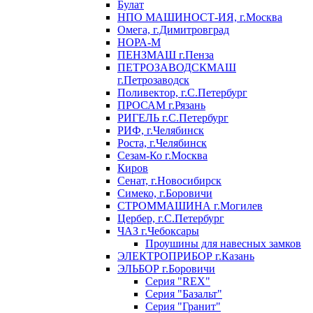
Булат
НПО МАШИНОСТ-ИЯ, г.Москва
Омега, г.Димитровград
НОРА-М
ПЕНЗМАШ г.Пенза
ПЕТРОЗАВОДСКМАШ
г.Петрозаводск
Поливектор, г.С.Петербург
ПРОСАМ г.Рязань
РИГЕЛЬ г.С.Петербург
РИФ, г.Челябинск
Роста, г.Челябинск
Сезам-Ко г.Москва
Киров
Сенат, г.Новосибирск
Симеко, г.Боровичи
СТРОММАШИНА г.Могилев
Цербер, г.С.Петербург
ЧАЗ г.Чебоксары
Проушины для навесных замков
ЭЛЕКТРОПРИБОР г.Казань
ЭЛЬБОР г.Боровичи
Серия "REX"
Серия "Базальт"
Серия "Гранит"