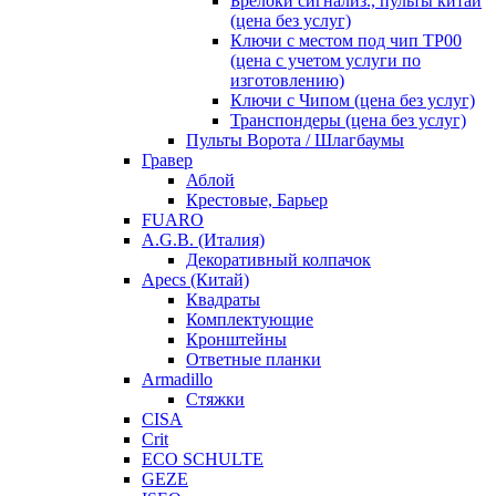
Брелоки сигнализ., пульты китай
(цена без услуг)
Ключи с местом под чип TP00
(цена с учетом услуги по
изготовлению)
Ключи с Чипом (цена без услуг)
Транспондеры (цена без услуг)
Пульты Ворота / Шлагбаумы
Гравер
Аблой
Крестовые, Барьер
FUARO
A.G.B. (Италия)
Декоративный колпачок
Apecs (Китай)
Квадраты
Комплектующие
Кронштейны
Ответные планки
Armadillo
Стяжки
CISA
Crit
ECO SCHULTE
GEZE