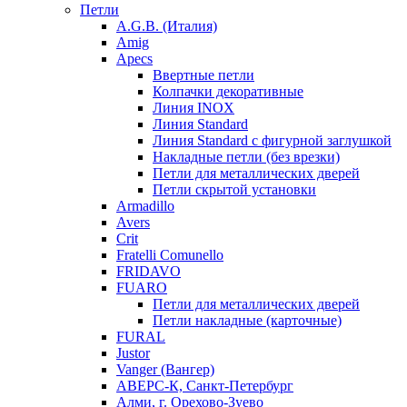
Петли
A.G.B. (Италия)
Amig
Apecs
Ввертные петли
Колпачки декоративные
Линия INOX
Линия Standard
Линия Standard с фигурной заглушкой
Накладные петли (без врезки)
Петли для металлических дверей
Петли скрытой установки
Armadillo
Avers
Crit
Fratelli Comunello
FRIDAVO
FUARO
Петли для металлических дверей
Петли накладные (карточные)
FURAL
Justor
Vanger (Вангер)
АВЕРС-К, Санкт-Петербург
Алми, г. Орехово-Зуево