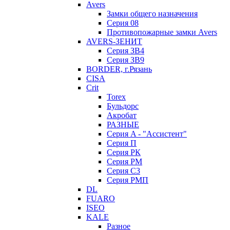
Avers
Замки общего назначения
Серия 08
Противопожарные замки Avers
AVERS-ЗЕНИТ
Серия ЗВ4
Серия ЗВ9
BORDER, г.Рязань
CISA
Crit
Torex
Бульдорс
Акробат
РАЗНЫЕ
Серия A - "Ассистент"
Серия П
Серия РК
Серия РМ
Серия С3
Серия РМП
DL
FUARO
ISEO
KALE
Разное