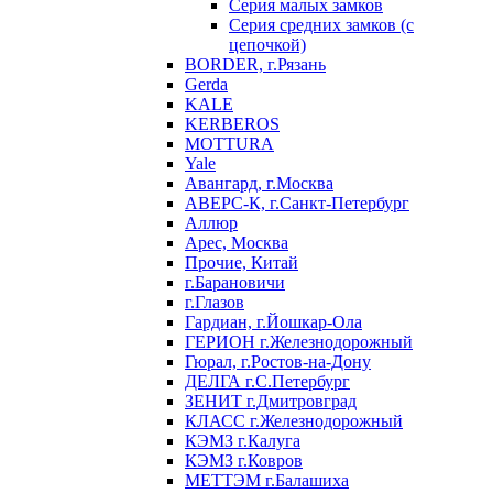
Серия малых замков
Серия средних замков (с
цепочкой)
BORDER, г.Рязань
Gerda
KALE
KERBEROS
MOTTURA
Yale
Авангард, г.Москва
АВЕРС-К, г.Санкт-Петербург
Аллюр
Арес, Москва
Прочие, Китай
г.Барановичи
г.Глазов
Гардиан, г.Йошкар-Ола
ГЕРИОН г.Железнодорожный
Гюрал, г.Ростов-на-Дону
ДЕЛГА г.С.Петербург
ЗЕНИТ г.Дмитровград
КЛАСС г.Железнодорожный
КЭМЗ г.Калуга
КЭМЗ г.Ковров
МЕТТЭМ г.Балашиха