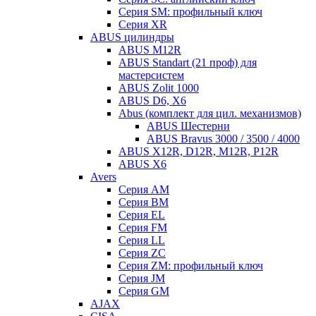
Серия SM: профильный ключ
Серия XR
ABUS цилиндры
ABUS M12R
ABUS Standart (21 проф) для
мастерсистем
ABUS Zolit 1000
ABUS D6, X6
Abus (комплект для цил. механизмов)
ABUS Шестерни
ABUS Bravus 3000 / 3500 / 4000
ABUS X12R, D12R, M12R, P12R
ABUS X6
Avers
Серия AM
Серия BM
Серия EL
Серия FM
Серия LL
Серия ZC
Серия ZM: профильный ключ
Серия JM
Серия GM
AJAX