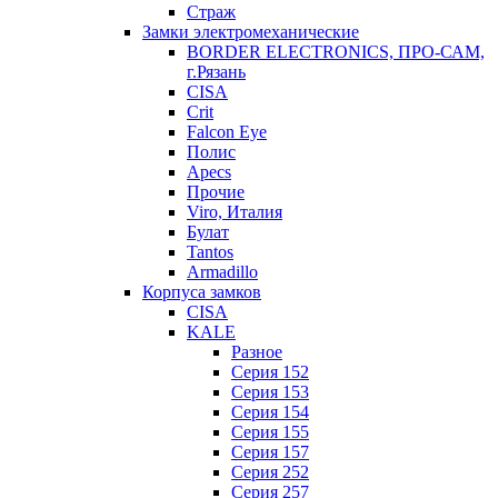
Страж
Замки электромеханические
BORDER ELECTRONICS, ПРО-САМ,
г.Рязань
CISA
Crit
Falcon Eye
Полис
Apecs
Прочие
Viro, Италия
Булат
Tantos
Armadillo
Корпуса замков
CISA
KALE
Разное
Серия 152
Серия 153
Серия 154
Серия 155
Серия 157
Серия 252
Серия 257