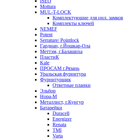
ISEO
Mottura
MUL-T-LOCK
Комплектующие для цил. замков
Комплекты ключей
NEMEF
Potent
Serrature/ Pointlock
Гардиан, г.Йошкар-Ола
Меттэм, г.Балашиха
ПластиК
Kale
ПРОСАМ г.Рязань
Уральская фурнитура
Фурнитурщик
Ответные планки
Эльбор
Нора-М
Металлист, г.Кунгур
Батарейки
Duracell
Energizer
Renata
TMI
Varta