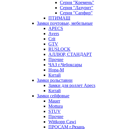
Серия "Кремень"
Серия "Лазурит"
Серия "Сапфир"
ПТИМАШ
Замки почтовые, мебельные
APECS
Avers
Crit
GTV
RUSLOCK
АЛЛЮР, СТАНДАРТ
Прочие
ЧАЗ г.Чебоксары
Нора-М
Китай
Замки рольставни
Замки для роллет Apecs
Китай
Замки сейфовые
Mauer
Mottura
STUV
Прочие
Wittkopp Cawi
ПРОСАМ г.Рязань