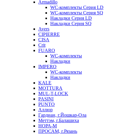
Armadillo
WC-комплекты Серия LD
WC-комплекты Серия SQ
Накладки Серия LD
Накладки Серия SQ
Avers
CIPIERRE
CISA
Crit
FUARO
WC-комплекты
Накладки
IMPERO
WC-комплекты
Накладки
KALE
MOTTURA
MUL-T-LOCK
PASINI
PUNTO
Аллюр
Гардиан, г.Йошкар-Ола
Меттэм, г.Балашиха
НОРА-М
ПРОСАМ, г.Рязань