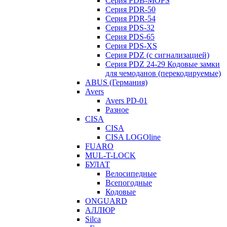
Серия PDB-MOPS
Серия PDR-50
Серия PDR-54
Серия PDS-32
Серия PDS-65
Серия PDS-XS
Серия PDZ (с сигнализацией)
Серия PDZ 24-29 Кодовые замки
для чемоданов (перекодируемые)
ABUS (Германия)
Avers
Avers PD-01
Разное
CISA
CISA
CISA LOGOline
FUARO
MUL-T-LOCK
БУЛАТ
Велосипедные
Всепогодные
Кодовые
ONGUARD
АЛЛЮР
Silca