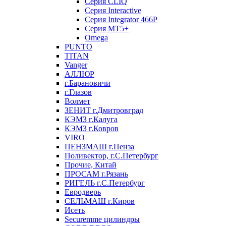
Серия CLIQ
Серия Interactive
Серия Integrator 466P
Серия MT5+
Omega
PUNTO
TITAN
Vanger
АЛЛЮР
г.Барановичи
г.Глазов
Волмет
ЗЕНИТ г.Дмитровград
КЭМЗ г.Калуга
КЭМЗ г.Ковров
VIRO
ПЕНЗМАШ г.Пенза
Поливектор, г.С.Петербург
Прочие, Китай
ПРОСАМ г.Рязань
РИГЕЛЬ г.С.Петербург
Евродверь
СЕЛЬМАШ г.Киров
Исеть
Securemme цилиндры