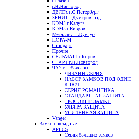
г.Глазов
г.Н.Новгород
ДЕЛГА г.С.Петербург
ЗЕНИТ г.Дмитровград
КЭМЗ г.Калуга
КЭМЗ г.Ковров
Металлист г.Кунгур
НОРА-М
Стандарт
Прочие
СЕЛЬМАШ г.Киров
СТАРТ г.Н.Новгород
ЧАЗ г.Чебоксары
ДИЗАЙН СЕРИЯ
НАБОР ЗАМКОВ ПОД ОДИН
КЛЮЧ
СЕРИЯ РОМАНТИКА
СТАНДАРТНАЯ ЗАЩИТА
ТРОСОВЫЕ ЗАМКИ
УЛЬТРА ЗАЩИТА
УСИЛЕННАЯ ЗАЩИТА
Vanger
Замки накладные
APECS
Серия больших замков