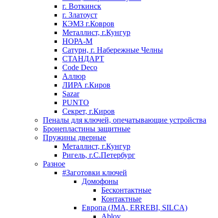
г. Воткинск
г. Златоуст
КЭМЗ г.Ковров
Металлист, г.Кунгур
НОРА-М
Сатурн, г. Набережные Челны
СТАНДАРТ
Code Deco
Аллюр
ЛИРА г.Киров
Sazar
PUNTO
Секрет, г.Киров
Пеналы для ключей, опечатывающие устройства
Бронепластины защитные
Пружины дверные
Металлист, г.Кунгур
Ригель, г.С.Петербург
Разное
#Заготовки ключей
Домофоны
Бесконтактные
Контактные
Европа (JMA, ERREBI, SILCA)
Abloy