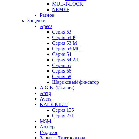
MUL-T-LOCK
NEMEF
Разное
Защелки
Apecs
Серия 53
Серия 53 P
Серия 53 М
Серия 53 МC
Серия 54
Серия 54 AL
Серия 55
Серия 56
Серия 58
Шариковый фиксатор
A.G.B. (Италия)
Amig
Avers
KALE KILIT
Серия 155
Серия 251
MSM
Аллюр
Гардиан
Зенит, г.Дмитровград