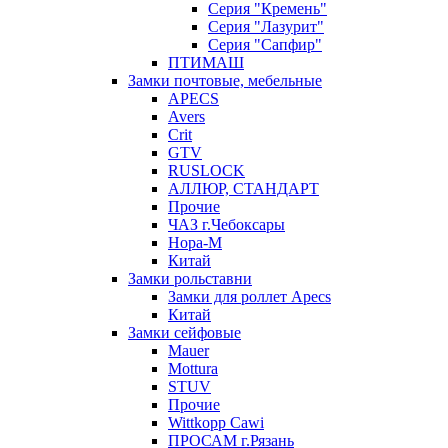
Серия "Кремень"
Серия "Лазурит"
Серия "Сапфир"
ПТИМАШ
Замки почтовые, мебельные
APECS
Avers
Crit
GTV
RUSLOCK
АЛЛЮР, СТАНДАРТ
Прочие
ЧАЗ г.Чебоксары
Нора-М
Китай
Замки рольставни
Замки для роллет Apecs
Китай
Замки сейфовые
Mauer
Mottura
STUV
Прочие
Wittkopp Cawi
ПРОСАМ г.Рязань