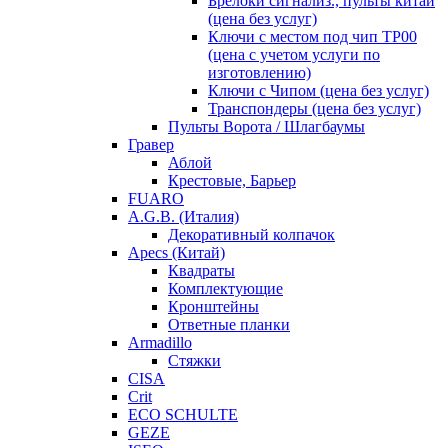
Брелоки сигнализ., пульты китай
(цена без услуг)
Ключи с местом под чип TP00
(цена с учетом услуги по
изготовлению)
Ключи с Чипом (цена без услуг)
Транспондеры (цена без услуг)
Пульты Ворота / Шлагбаумы
Гравер
Аблой
Крестовые, Барьер
FUARO
A.G.B. (Италия)
Декоративный колпачок
Apecs (Китай)
Квадраты
Комплектующие
Кронштейны
Ответные планки
Armadillo
Стяжки
CISA
Crit
ECO SCHULTE
GEZE