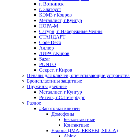
г. Воткинск
г. Златоуст
КЭМЗ г.Ковров
Металлист, г.Кунгур
НОРА-М
Сатурн, г. Набережные Челны
СТАНДАРТ
Code Deco
Аллюр
ЛИРА г.Киров
Sazar
PUNTO
Секрет, г.Киров
Пеналы для ключей, опечатывающие устройства
Бронепластины защитные
Пружины дверные
Металлист, г.Кунгур
Ригель, г.С.Петербург
Разное
#Заготовки ключей
Домофоны
Бесконтактные
Контактные
Европа (JMA, ERREBI, SILCA)
Abloy