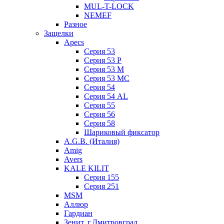
MUL-T-LOCK
NEMEF
Разное
Защелки
Apecs
Серия 53
Серия 53 P
Серия 53 М
Серия 53 МC
Серия 54
Серия 54 AL
Серия 55
Серия 56
Серия 58
Шариковый фиксатор
A.G.B. (Италия)
Amig
Avers
KALE KILIT
Серия 155
Серия 251
MSM
Аллюр
Гардиан
Зенит, г.Дмитровград