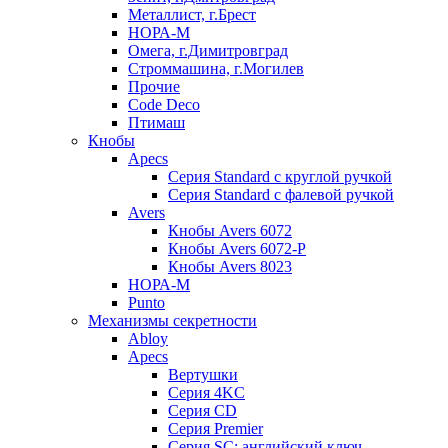
Металлист, г.Брест
НОРА-М
Омега, г.Димитровград
Строммашина, г.Могилев
Прочие
Code Deco
Птимаш
Кнобы
Apecs
Серия Standard с круглой ручкой
Серия Standard с фалевой ручкой
Avers
Кнобы Avers 6072
Кнобы Avers 6072-P
Кнобы Avers 8023
НОРА-М
Punto
Механизмы секретности
Abloy
Apecs
Вертушки
Серия 4KC
Серия CD
Серия Premier
Серия SC: английский ключ