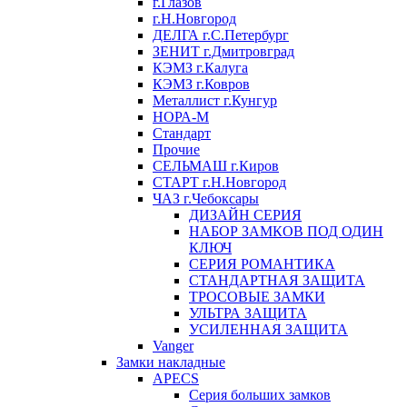
г.Глазов
г.Н.Новгород
ДЕЛГА г.С.Петербург
ЗЕНИТ г.Дмитровград
КЭМЗ г.Калуга
КЭМЗ г.Ковров
Металлист г.Кунгур
НОРА-М
Стандарт
Прочие
СЕЛЬМАШ г.Киров
СТАРТ г.Н.Новгород
ЧАЗ г.Чебоксары
ДИЗАЙН СЕРИЯ
НАБОР ЗАМКОВ ПОД ОДИН
КЛЮЧ
СЕРИЯ РОМАНТИКА
СТАНДАРТНАЯ ЗАЩИТА
ТРОСОВЫЕ ЗАМКИ
УЛЬТРА ЗАЩИТА
УСИЛЕННАЯ ЗАЩИТА
Vanger
Замки накладные
APECS
Серия больших замков