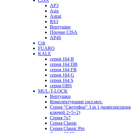
CISA
AP3
Asix
Astral
RS3
Вертушки
Прочие CISA
AP4S
Crit
FUARO
KALE
серия 164 B
серия 164 DB
серия 164 FB
серия 164 G
серия 164 S
серия OBS
MUL-T-LOCK
Вертушки
Комплектующие цил.мех.
Серия "Светофор" 3 in 1 (комплектация
ключей 2+5+2)
Серия 7х7
Серия Classic
Серия Classic Pro