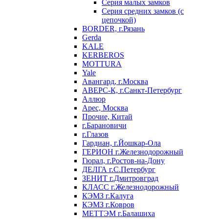
Серия малых замков
Серия средних замков (с
цепочкой)
BORDER, г.Рязань
Gerda
KALE
KERBEROS
MOTTURA
Yale
Авангард, г.Москва
АВЕРС-К, г.Санкт-Петербург
Аллюр
Арес, Москва
Прочие, Китай
г.Барановичи
г.Глазов
Гардиан, г.Йошкар-Ола
ГЕРИОН г.Железнодорожный
Гюрал, г.Ростов-на-Дону
ДЕЛГА г.С.Петербург
ЗЕНИТ г.Дмитровград
КЛАСС г.Железнодорожный
КЭМЗ г.Калуга
КЭМЗ г.Ковров
МЕТТЭМ г.Балашиха