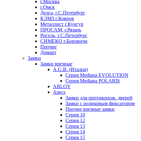
г.Москва
г.Омск
Делга, г.С.Петербург
КЭМЗ г.Ковров
Металлист г.Кунгур
ПРОСАМ, г.Рязань
Ригель, г.С.Петербург
СИМЕКО г.Боровичи
Прочие
Домарт
Замки
Замки врезные
A.G.B. (Италия)
Серия Mediana EVOLUTION
Серия Mediana POLARIS
ABLOY
Apecs
Замки для противопож. дверей
Замки с роликовым фиксатором
Прочие врезные замки
Серия 10
Серия 12
Серия 13
Серия 14
Серия 15