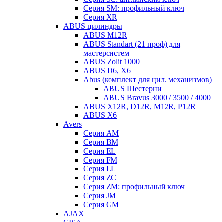
Серия SM: профильный ключ
Серия XR
ABUS цилиндры
ABUS M12R
ABUS Standart (21 проф) для
мастерсистем
ABUS Zolit 1000
ABUS D6, X6
Abus (комплект для цил. механизмов)
ABUS Шестерни
ABUS Bravus 3000 / 3500 / 4000
ABUS X12R, D12R, M12R, P12R
ABUS X6
Avers
Серия AM
Серия BM
Серия EL
Серия FM
Серия LL
Серия ZC
Серия ZM: профильный ключ
Серия JM
Серия GM
AJAX