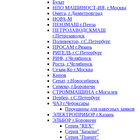
Булат
НПО МАШИНОСТ-ИЯ, г.Москва
Омега, г.Димитровград
НОРА-М
ПЕНЗМАШ г.Пенза
ПЕТРОЗАВОДСКМАШ
г.Петрозаводск
Поливектор, г.С.Петербург
ПРОСАМ г.Рязань
РИГЕЛЬ г.С.Петербург
РИФ, г.Челябинск
Роста, г.Челябинск
Сезам-Ко г.Москва
Киров
Сенат, г.Новосибирск
Симеко, г.Боровичи
СТРОММАШИНА г.Могилев
Цербер, г.С.Петербург
ЧАЗ г.Чебоксары
Проушины для навесных замков
ЭЛЕКТРОПРИБОР г.Казань
ЭЛЬБОР г.Боровичи
Серия "REX"
Серия "Базальт"
Серия "Гранит"