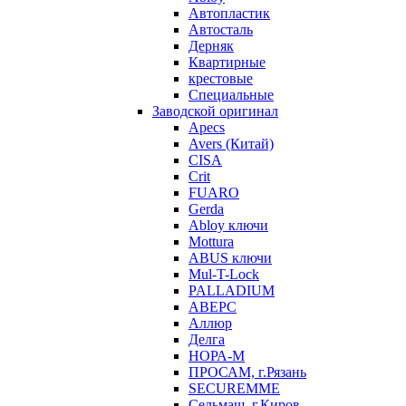
Автопластик
Автосталь
Дерняк
Квартирные
крестовые
Специальные
Заводской оригинал
Apecs
Avers (Китай)
CISA
Crit
FUARO
Gerda
Abloy ключи
Mottura
ABUS ключи
Mul-T-Lock
PALLADIUM
АВЕРС
Аллюр
Делга
НОРА-М
ПРОСАМ, г.Рязань
SECUREMME
Сельмаш, г.Киров