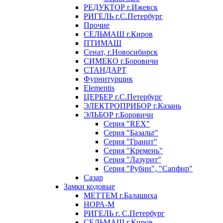
РЕДУКТОР г.Ижевск
РИГЕЛЬ г.С.Петербург
Прочие
СЕЛЬМАШ г.Киров
ПТИМАШ
Сенат, г.Новосибирск
СИМЕКО г.Боровичи
СТАНДАРТ
Фурнитурщик
Elementis
ЦЕРБЕР г.С.Петербург
ЭЛЕКТРОПРИБОР г.Казань
ЭЛЬБОР г.Боровичи
Серия "REX"
Серия "Базальт"
Серия "Гранит"
Серия "Кремень"
Серия "Лазурит"
Серия "Рубин", "Сапфир"
Сазар
Замки кодовые
МЕТТЕМ г.Балашиха
НОРА-М
РИГЕЛЬ г. С.Петербург
СЕЛЬМАШ г.Киров