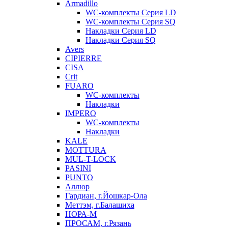
Armadillo
WC-комплекты Серия LD
WC-комплекты Серия SQ
Накладки Серия LD
Накладки Серия SQ
Avers
CIPIERRE
CISA
Crit
FUARO
WC-комплекты
Накладки
IMPERO
WC-комплекты
Накладки
KALE
MOTTURA
MUL-T-LOCK
PASINI
PUNTO
Аллюр
Гардиан, г.Йошкар-Ола
Меттэм, г.Балашиха
НОРА-М
ПРОСАМ, г.Рязань