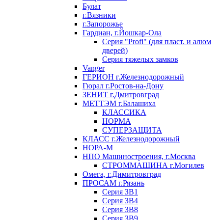
Булат
г.Вязники
г.Запорожье
Гардиан, г.Йошкар-Ола
Серия "Profi" (для пласт. и алюм
дверей)
Серия тяжелых замков
Vanger
ГЕРИОН г.Железнодорожный
Гюрал г.Ростов-на-Дону
ЗЕНИТ г.Дмитровград
МЕТТЭМ г.Балашиха
КЛАССИКА
НОРМА
СУПЕРЗАЩИТА
КЛАСС г.Железнодорожный
НОРА-М
НПО Машиностроения, г.Москва
СТРОММАШИНА г.Могилев
Омега, г.Димитровград
ПРОСАМ г.Рязань
Серия ЗВ1
Серия ЗВ4
Серия ЗВ8
Серия ЗВ9