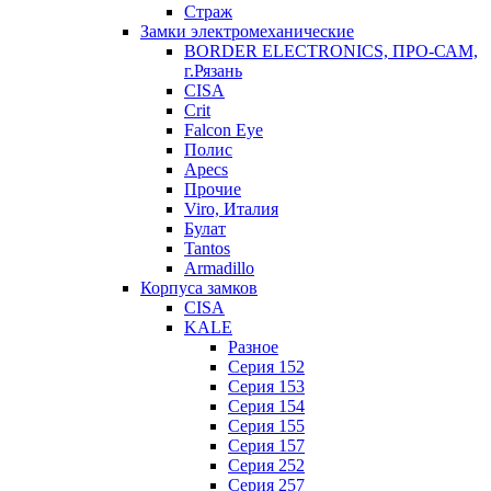
Страж
Замки электромеханические
BORDER ELECTRONICS, ПРО-САМ,
г.Рязань
CISA
Crit
Falcon Eye
Полис
Apecs
Прочие
Viro, Италия
Булат
Tantos
Armadillo
Корпуса замков
CISA
KALE
Разное
Серия 152
Серия 153
Серия 154
Серия 155
Серия 157
Серия 252
Серия 257