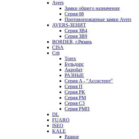
Avers
Замки общего назначения
Серия 08
Противопожарные замки Avers
AVERS-ЗЕНИТ
Серия ЗВ4
Серия ЗВ9
BORDER, г.Рязань
CISA
Crit
Torex
Бульдорс
Акробат
РАЗНЫЕ
Серия A - "Ассистент"
Серия П
Серия РК
Серия РМ
Серия С3
Серия РМП
DL
FUARO
ISEO
KALE
Разное