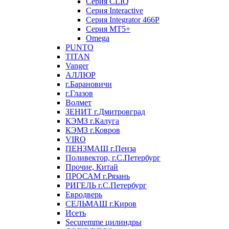
Серия CLIQ
Серия Interactive
Серия Integrator 466P
Серия MT5+
Omega
PUNTO
TITAN
Vanger
АЛЛЮР
г.Барановичи
г.Глазов
Волмет
ЗЕНИТ г.Дмитровград
КЭМЗ г.Калуга
КЭМЗ г.Ковров
VIRO
ПЕНЗМАШ г.Пенза
Поливектор, г.С.Петербург
Прочие, Китай
ПРОСАМ г.Рязань
РИГЕЛЬ г.С.Петербург
Евродверь
СЕЛЬМАШ г.Киров
Исеть
Securemme цилиндры