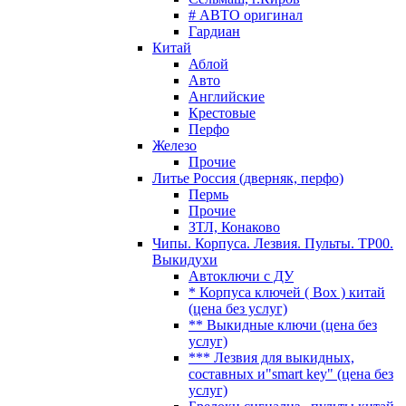
# АВТО оригинал
Гардиан
Китай
Аблой
Авто
Английские
Крестовые
Перфо
Железо
Прочие
Литье Россия (дверняк, перфо)
Пермь
Прочие
ЗТЛ, Конаково
Чипы. Корпуса. Лезвия. Пульты. TP00.
Выкидухи
Автоключи с ДУ
* Корпуса ключей ( Box ) китай
(цена без услуг)
** Выкидные ключи (цена без
услуг)
*** Лезвия для выкидных,
составных и"smart key" (цена без
услуг)