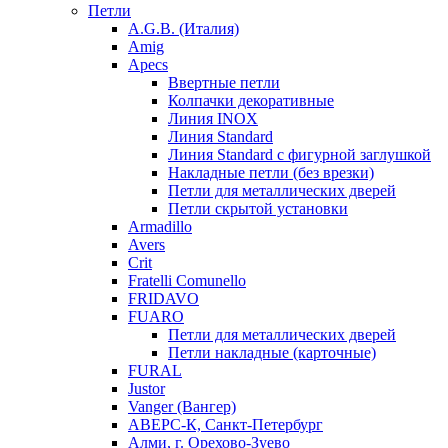
Петли
A.G.B. (Италия)
Amig
Apecs
Ввертные петли
Колпачки декоративные
Линия INOX
Линия Standard
Линия Standard с фигурной заглушкой
Накладные петли (без врезки)
Петли для металлических дверей
Петли скрытой установки
Armadillo
Avers
Crit
Fratelli Comunello
FRIDAVO
FUARO
Петли для металлических дверей
Петли накладные (карточные)
FURAL
Justor
Vanger (Вангер)
АВЕРС-К, Санкт-Петербург
Алми, г. Орехово-Зуево