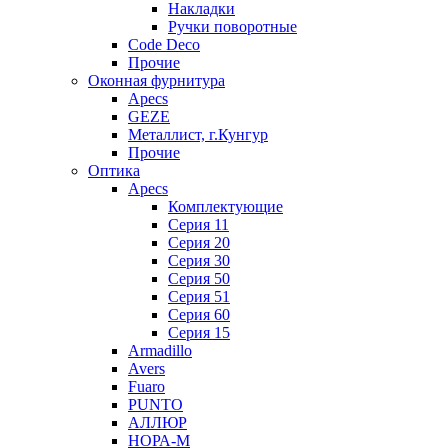
Накладки
Ручки поворотные
Code Deco
Прочие
Оконная фурнитура
Apecs
GEZE
Металлист, г.Кунгур
Прочие
Оптика
Apecs
Комплектующие
Серия 11
Серия 20
Серия 30
Серия 50
Серия 51
Серия 60
Серия 15
Armadillo
Avers
Fuaro
PUNTO
АЛЛЮР
НОРА-М