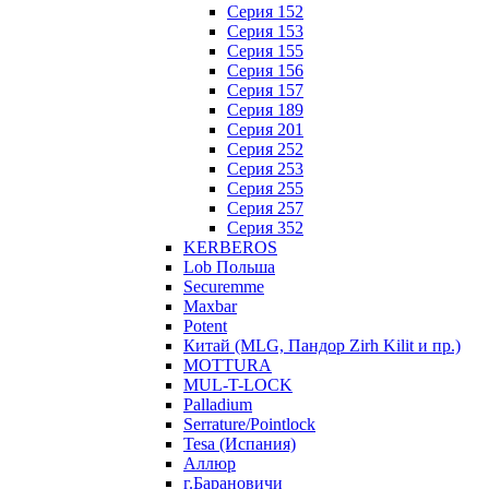
Серия 152
Серия 153
Серия 155
Серия 156
Серия 157
Серия 189
Серия 201
Серия 252
Серия 253
Серия 255
Серия 257
Серия 352
KERBEROS
Lob Польша
Securemme
Maxbar
Potent
Китай (MLG, Пандор Zirh Kilit и пр.)
MOTTURA
MUL-T-LOCK
Palladium
Serrature/Pointlock
Tesa (Испания)
Аллюр
г.Барановичи