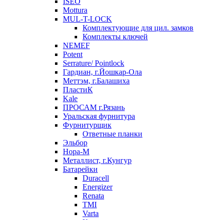
ISEO
Mottura
MUL-T-LOCK
Комплектующие для цил. замков
Комплекты ключей
NEMEF
Potent
Serrature/ Pointlock
Гардиан, г.Йошкар-Ола
Меттэм, г.Балашиха
ПластиК
Kale
ПРОСАМ г.Рязань
Уральская фурнитура
Фурнитурщик
Ответные планки
Эльбор
Нора-М
Металлист, г.Кунгур
Батарейки
Duracell
Energizer
Renata
TMI
Varta