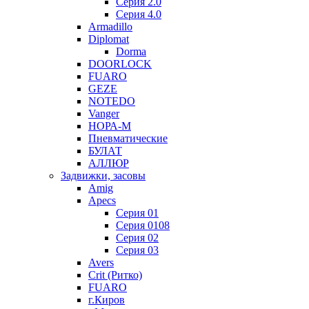
Серия 2.0
Серия 4.0
Armadillo
Diplomat
Dorma
DOORLOCK
FUARO
GEZE
NOTEDO
Vanger
НОРА-М
Пневматические
БУЛАТ
АЛЛЮР
Задвижки, засовы
Amig
Apecs
Серия 01
Серия 0108
Серия 02
Серия 03
Avers
Crit (Ритко)
FUARO
г.Киров