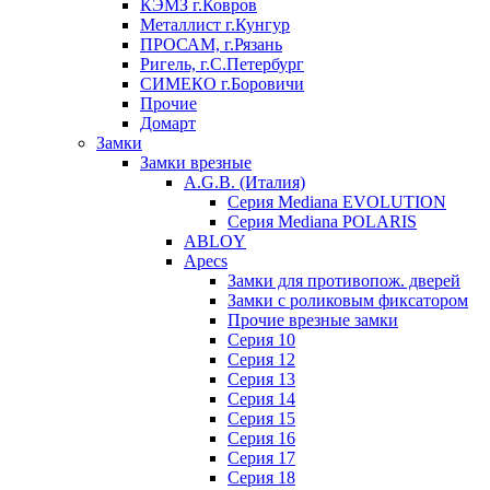
КЭМЗ г.Ковров
Металлист г.Кунгур
ПРОСАМ, г.Рязань
Ригель, г.С.Петербург
СИМЕКО г.Боровичи
Прочие
Домарт
Замки
Замки врезные
A.G.B. (Италия)
Серия Mediana EVOLUTION
Серия Mediana POLARIS
ABLOY
Apecs
Замки для противопож. дверей
Замки с роликовым фиксатором
Прочие врезные замки
Серия 10
Серия 12
Серия 13
Серия 14
Серия 15
Серия 16
Серия 17
Серия 18