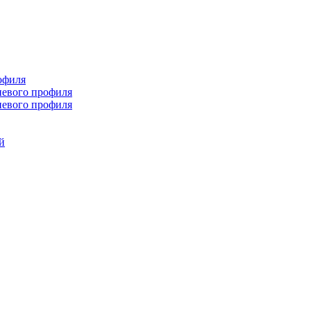
офиля
иевого профиля
иевого профиля
й