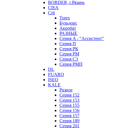
BORDER, г.Рязань
CISA
Crit
Torex
Бульдорс
Акробат
РАЗНЫЕ
Серия A - "Ассистент"
Серия П
Серия РК
Серия РМ
Серия С3
Серия РМП
DL
FUARO
ISEO
KALE
Разное
Серия 152
Серия 153
Серия 155
Серия 156
Серия 157
Серия 189
Серия 201