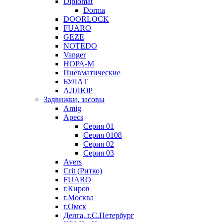
Diplomat
Dorma
DOORLOCK
FUARO
GEZE
NOTEDO
Vanger
НОРА-М
Пневматические
БУЛАТ
АЛЛЮР
Задвижки, засовы
Amig
Apecs
Серия 01
Серия 0108
Серия 02
Серия 03
Avers
Crit (Ритко)
FUARO
г.Киров
г.Москва
г.Омск
Делга, г.С.Петербург