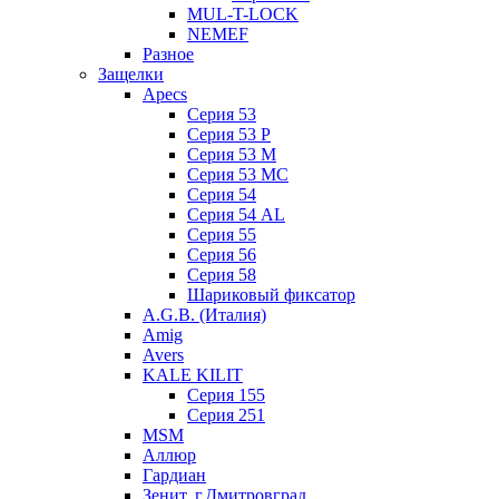
MUL-T-LOCK
NEMEF
Разное
Защелки
Apecs
Серия 53
Серия 53 P
Серия 53 М
Серия 53 МC
Серия 54
Серия 54 AL
Серия 55
Серия 56
Серия 58
Шариковый фиксатор
A.G.B. (Италия)
Amig
Avers
KALE KILIT
Серия 155
Серия 251
MSM
Аллюр
Гардиан
Зенит, г.Дмитровград