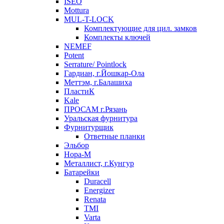
ISEO
Mottura
MUL-T-LOCK
Комплектующие для цил. замков
Комплекты ключей
NEMEF
Potent
Serrature/ Pointlock
Гардиан, г.Йошкар-Ола
Меттэм, г.Балашиха
ПластиК
Kale
ПРОСАМ г.Рязань
Уральская фурнитура
Фурнитурщик
Ответные планки
Эльбор
Нора-М
Металлист, г.Кунгур
Батарейки
Duracell
Energizer
Renata
TMI
Varta