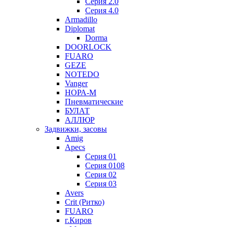
Серия 2.0
Серия 4.0
Armadillo
Diplomat
Dorma
DOORLOCK
FUARO
GEZE
NOTEDO
Vanger
НОРА-М
Пневматические
БУЛАТ
АЛЛЮР
Задвижки, засовы
Amig
Apecs
Серия 01
Серия 0108
Серия 02
Серия 03
Avers
Crit (Ритко)
FUARO
г.Киров