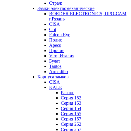
Страж
Замки электромеханические
BORDER ELECTRONICS, ПРО-САМ,
г.Рязань
CISA
Crit
Falcon Eye
Полис
Apecs
Прочие
Viro, Италия
Булат
Tantos
Armadillo
Корпуса замков
CISA
KALE
Разное
Серия 152
Серия 153
Серия 154
Серия 155
Серия 157
Серия 252
Серия 257