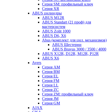
Серия SM: профильный ключ
Серия XR
ABUS цилиндры
ABUS M12R
ABUS Standart (21 проф) для
мастерсистем
ABUS Zolit 1000
ABUS D6, X6
Abus (комплект для цил. механизмов)
ABUS Шестерни
ABUS Bravus 3000 / 3500 / 4000
ABUS X12R, D12R, M12R, P12R
ABUS X6
Avers
Серия AM
Серия BM
Серия EL
Серия FM
Серия LL
Серия ZC
Серия ZM: профильный ключ
Серия JM
Серия GM
AJAX