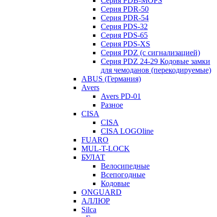
Серия PDB-MOPS
Серия PDR-50
Серия PDR-54
Серия PDS-32
Серия PDS-65
Серия PDS-XS
Серия PDZ (с сигнализацией)
Серия PDZ 24-29 Кодовые замки
для чемоданов (перекодируемые)
ABUS (Германия)
Avers
Avers PD-01
Разное
CISA
CISA
CISA LOGOline
FUARO
MUL-T-LOCK
БУЛАТ
Велосипедные
Всепогодные
Кодовые
ONGUARD
АЛЛЮР
Silca