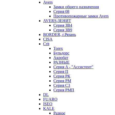
Avers
Замки общего назначения
Серия 08
Противопожарные замки Avers
AVERS-ЗЕНИТ
Серия ЗВ4
Серия ЗВ9
BORDER, г.Рязань
CISA
Crit
Torex
Бульдорс
Акробат
РАЗНЫЕ
Серия A - "Ассистент"
Серия П
Серия РК
Серия РМ
Серия С3
Серия РМП
DL
FUARO
ISEO
KALE
Разное