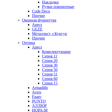
Накладки
Ручки поворотные
Code Deco
Прочие
Оконная фурнитура
Apecs
GEZE
Металлист, г.Кунгур
Прочие
Оптика
Apecs
Комплектующие
Серия 11
Серия 20
Серия 30
Серия 50
Серия 51
Серия 60
Серия 15
Armadillo
Avers
Fuaro
PUNTO
АЛЛЮР
НОРА-М