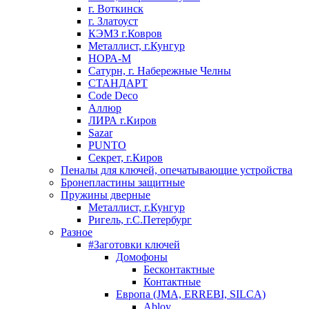
г. Воткинск
г. Златоуст
КЭМЗ г.Ковров
Металлист, г.Кунгур
НОРА-М
Сатурн, г. Набережные Челны
СТАНДАРТ
Code Deco
Аллюр
ЛИРА г.Киров
Sazar
PUNTO
Секрет, г.Киров
Пеналы для ключей, опечатывающие устройства
Бронепластины защитные
Пружины дверные
Металлист, г.Кунгур
Ригель, г.С.Петербург
Разное
#Заготовки ключей
Домофоны
Бесконтактные
Контактные
Европа (JMA, ERREBI, SILCA)
Abloy