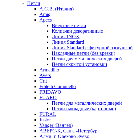
Петли
A.G.B. (Италия)
Amig
Apecs
Ввертные петли
Колпачки декоративные
Линия INOX
Линия Standard
Линия Standard с фигурной заглушкой
Накладные петли (без врезки)
Петли для металлических дверей
Петли скрытой установки
Armadillo
Avers
Crit
Fratelli Comunello
FRIDAVO
FUARO
Петли для металлических дверей
Петли накладные (карточные)
FURAL
Justor
Vanger (Вангер)
АВЕРС-К, Санкт-Петербург
Алми, г. Орехово-Зуево