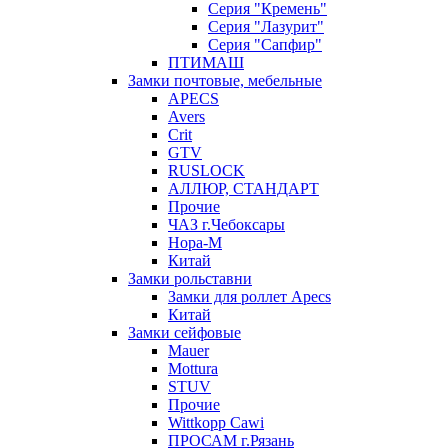
Серия "Кремень"
Серия "Лазурит"
Серия "Сапфир"
ПТИМАШ
Замки почтовые, мебельные
APECS
Avers
Crit
GTV
RUSLOCK
АЛЛЮР, СТАНДАРТ
Прочие
ЧАЗ г.Чебоксары
Нора-М
Китай
Замки рольставни
Замки для роллет Apecs
Китай
Замки сейфовые
Mauer
Mottura
STUV
Прочие
Wittkopp Cawi
ПРОСАМ г.Рязань