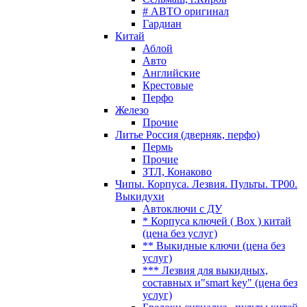
# АВТО оригинал
Гардиан
Китай
Аблой
Авто
Английские
Крестовые
Перфо
Железо
Прочие
Литье Россия (дверняк, перфо)
Пермь
Прочие
ЗТЛ, Конаково
Чипы. Корпуса. Лезвия. Пульты. TP00.
Выкидухи
Автоключи с ДУ
* Корпуса ключей ( Box ) китай
(цена без услуг)
** Выкидные ключи (цена без
услуг)
*** Лезвия для выкидных,
составных и"smart key" (цена без
услуг)