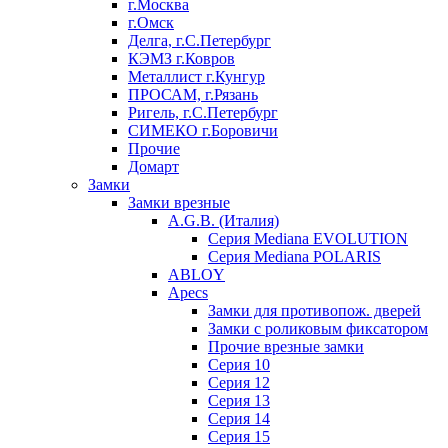
г.Москва
г.Омск
Делга, г.С.Петербург
КЭМЗ г.Ковров
Металлист г.Кунгур
ПРОСАМ, г.Рязань
Ригель, г.С.Петербург
СИМЕКО г.Боровичи
Прочие
Домарт
Замки
Замки врезные
A.G.B. (Италия)
Серия Mediana EVOLUTION
Серия Mediana POLARIS
ABLOY
Apecs
Замки для противопож. дверей
Замки с роликовым фиксатором
Прочие врезные замки
Серия 10
Серия 12
Серия 13
Серия 14
Серия 15