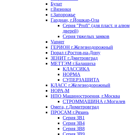
Булат
г.Вязники
г.Запорожье
Гардиан, г.Йошкар-Ола
Серия "Profi" (для пласт. и алюм
дверей)
Серия тяжелых замков
Vanger
ГЕРИОН г.Железнодорожный
Гюрал г.Ростов-на-Дону
ЗЕНИТ г.Дмитровград
МЕТТЭМ г.Балашиха
КЛАССИКА
НОРМА
СУПЕРЗАЩИТА
КЛАСС г.Железнодорожный
НОРА-М
НПО Машиностроения, г.Москва
СТРОММАШИНА г.Могилев
Омега, г.Димитровград
ПРОСАМ г.Рязань
Серия ЗВ1
Серия ЗВ4
Серия ЗВ8
Серия ЗВ9