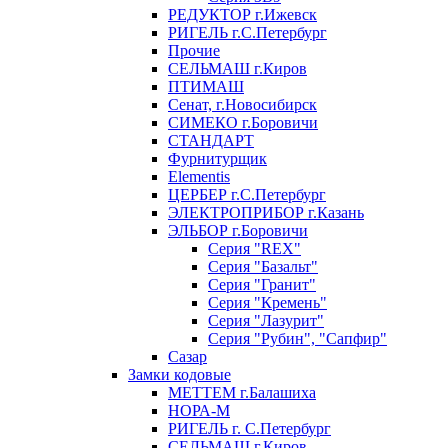
РЕДУКТОР г.Ижевск
РИГЕЛЬ г.С.Петербург
Прочие
СЕЛЬМАШ г.Киров
ПТИМАШ
Сенат, г.Новосибирск
СИМЕКО г.Боровичи
СТАНДАРТ
Фурнитурщик
Elementis
ЦЕРБЕР г.С.Петербург
ЭЛЕКТРОПРИБОР г.Казань
ЭЛЬБОР г.Боровичи
Серия "REX"
Серия "Базальт"
Серия "Гранит"
Серия "Кремень"
Серия "Лазурит"
Серия "Рубин", "Сапфир"
Сазар
Замки кодовые
МЕТТЕМ г.Балашиха
НОРА-М
РИГЕЛЬ г. С.Петербург
СЕЛЬМАШ г.Киров