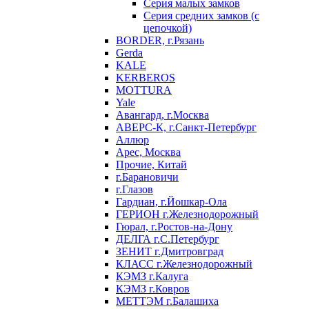
Серия малых замков
Серия средних замков (с
цепочкой)
BORDER, г.Рязань
Gerda
KALE
KERBEROS
MOTTURA
Yale
Авангард, г.Москва
АВЕРС-К, г.Санкт-Петербург
Аллюр
Арес, Москва
Прочие, Китай
г.Барановичи
г.Глазов
Гардиан, г.Йошкар-Ола
ГЕРИОН г.Железнодорожный
Гюрал, г.Ростов-на-Дону
ДЕЛГА г.С.Петербург
ЗЕНИТ г.Дмитровград
КЛАСС г.Железнодорожный
КЭМЗ г.Калуга
КЭМЗ г.Ковров
МЕТТЭМ г.Балашиха