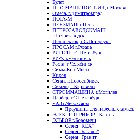
Булат
НПО МАШИНОСТ-ИЯ, г.Москва
Омега, г.Димитровград
НОРА-М
ПЕНЗМАШ г.Пенза
ПЕТРОЗАВОДСКМАШ
г.Петрозаводск
Поливектор, г.С.Петербург
ПРОСАМ г.Рязань
РИГЕЛЬ г.С.Петербург
РИФ, г.Челябинск
Роста, г.Челябинск
Сезам-Ко г.Москва
Киров
Сенат, г.Новосибирск
Симеко, г.Боровичи
СТРОММАШИНА г.Могилев
Цербер, г.С.Петербург
ЧАЗ г.Чебоксары
Проушины для навесных замков
ЭЛЕКТРОПРИБОР г.Казань
ЭЛЬБОР г.Боровичи
Серия "REX"
Серия "Базальт"
Серия "Гранит"