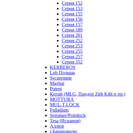
Серия 152
Серия 153
Серия 155
Серия 156
Серия 157
Серия 189
Серия 201
Серия 252
Серия 253
Серия 255
Серия 257
Серия 352
KERBEROS
Lob Польша
Securemme
Maxbar
Potent
Китай (MLG, Пандор Zirh Kilit и пр.)
MOTTURA
MUL-T-LOCK
Palladium
Serrature/Pointlock
Tesa (Испания)
Аллюр
г.Барановичи