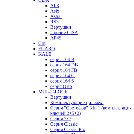
CISA
AP3
Asix
Astral
RS3
Вертушки
Прочие CISA
AP4S
Crit
FUARO
KALE
серия 164 B
серия 164 DB
серия 164 FB
серия 164 G
серия 164 S
серия OBS
MUL-T-LOCK
Вертушки
Комплектующие цил.мех.
Серия "Светофор" 3 in 1 (комплектация
ключей 2+5+2)
Серия 7х7
Серия Classic
Серия Classic Pro