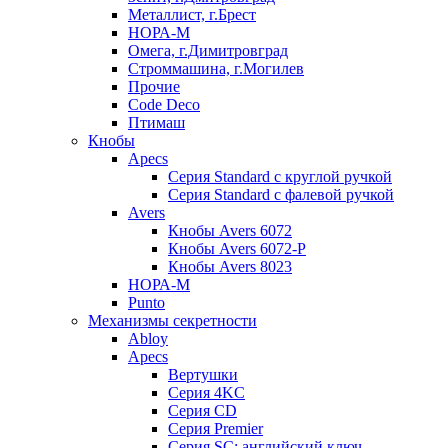
Металлист, г.Брест
НОРА-М
Омега, г.Димитровград
Строммашина, г.Могилев
Прочие
Code Deco
Птимаш
Кнобы
Apecs
Серия Standard с круглой ручкой
Серия Standard с фалевой ручкой
Avers
Кнобы Avers 6072
Кнобы Avers 6072-P
Кнобы Avers 8023
НОРА-М
Punto
Механизмы секретности
Abloy
Apecs
Вертушки
Серия 4KC
Серия CD
Серия Premier
Серия SC: английский ключ