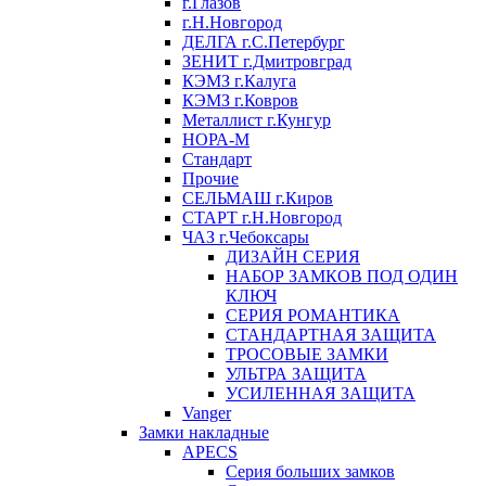
г.Глазов
г.Н.Новгород
ДЕЛГА г.С.Петербург
ЗЕНИТ г.Дмитровград
КЭМЗ г.Калуга
КЭМЗ г.Ковров
Металлист г.Кунгур
НОРА-М
Стандарт
Прочие
СЕЛЬМАШ г.Киров
СТАРТ г.Н.Новгород
ЧАЗ г.Чебоксары
ДИЗАЙН СЕРИЯ
НАБОР ЗАМКОВ ПОД ОДИН
КЛЮЧ
СЕРИЯ РОМАНТИКА
СТАНДАРТНАЯ ЗАЩИТА
ТРОСОВЫЕ ЗАМКИ
УЛЬТРА ЗАЩИТА
УСИЛЕННАЯ ЗАЩИТА
Vanger
Замки накладные
APECS
Серия больших замков