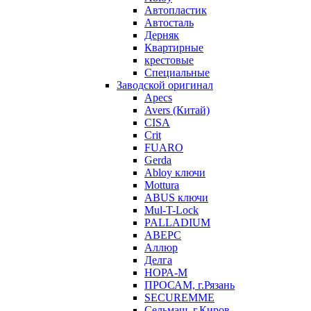
Автопластик
Автосталь
Дерняк
Квартирные
крестовые
Специальные
Заводской оригинал
Apecs
Avers (Китай)
CISA
Crit
FUARO
Gerda
Abloy ключи
Mottura
ABUS ключи
Mul-T-Lock
PALLADIUM
АВЕРС
Аллюр
Делга
НОРА-М
ПРОСАМ, г.Рязань
SECUREMME
Сельмаш, г.Киров