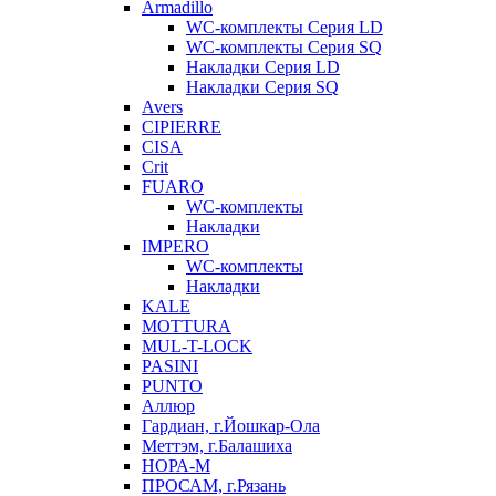
Armadillo
WC-комплекты Серия LD
WC-комплекты Серия SQ
Накладки Серия LD
Накладки Серия SQ
Avers
CIPIERRE
CISA
Crit
FUARO
WC-комплекты
Накладки
IMPERO
WC-комплекты
Накладки
KALE
MOTTURA
MUL-T-LOCK
PASINI
PUNTO
Аллюр
Гардиан, г.Йошкар-Ола
Меттэм, г.Балашиха
НОРА-М
ПРОСАМ, г.Рязань