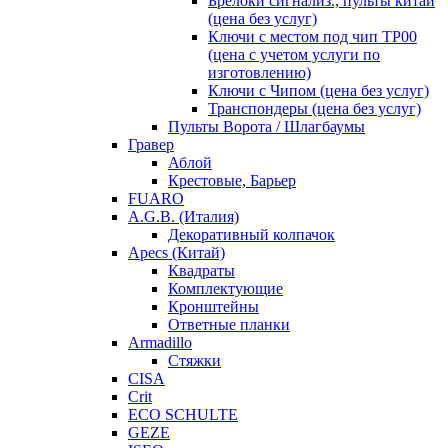
Брелоки сигнализ., пульты китай
(цена без услуг)
Ключи с местом под чип TP00
(цена с учетом услуги по
изготовлению)
Ключи с Чипом (цена без услуг)
Транспондеры (цена без услуг)
Пульты Ворота / Шлагбаумы
Гравер
Аблой
Крестовые, Барьер
FUARO
A.G.B. (Италия)
Декоративный колпачок
Apecs (Китай)
Квадраты
Комплектующие
Кронштейны
Ответные планки
Armadillo
Стяжки
CISA
Crit
ECO SCHULTE
GEZE