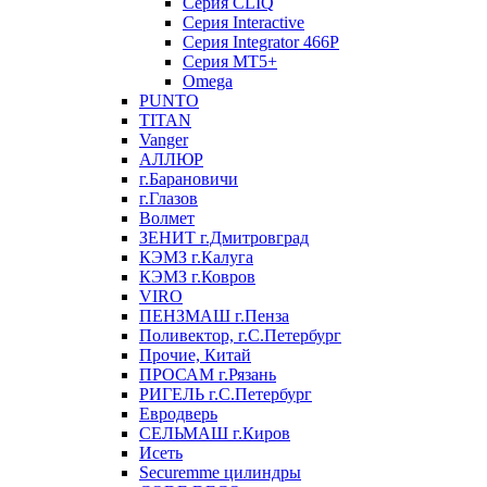
Серия CLIQ
Серия Interactive
Серия Integrator 466P
Серия MT5+
Omega
PUNTO
TITAN
Vanger
АЛЛЮР
г.Барановичи
г.Глазов
Волмет
ЗЕНИТ г.Дмитровград
КЭМЗ г.Калуга
КЭМЗ г.Ковров
VIRO
ПЕНЗМАШ г.Пенза
Поливектор, г.С.Петербург
Прочие, Китай
ПРОСАМ г.Рязань
РИГЕЛЬ г.С.Петербург
Евродверь
СЕЛЬМАШ г.Киров
Исеть
Securemme цилиндры