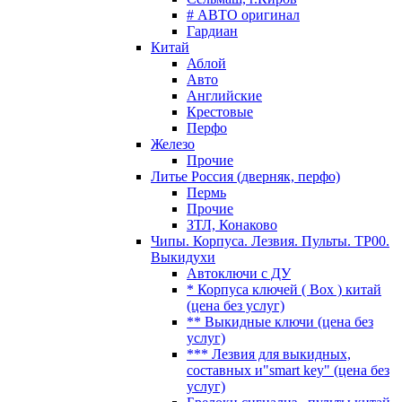
# АВТО оригинал
Гардиан
Китай
Аблой
Авто
Английские
Крестовые
Перфо
Железо
Прочие
Литье Россия (дверняк, перфо)
Пермь
Прочие
ЗТЛ, Конаково
Чипы. Корпуса. Лезвия. Пульты. TP00.
Выкидухи
Автоключи с ДУ
* Корпуса ключей ( Box ) китай
(цена без услуг)
** Выкидные ключи (цена без
услуг)
*** Лезвия для выкидных,
составных и"smart key" (цена без
услуг)