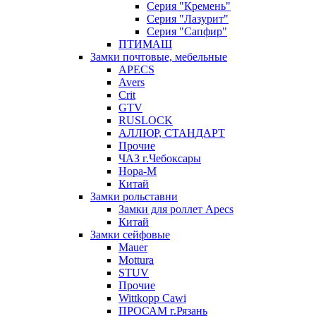
Серия "Кремень"
Серия "Лазурит"
Серия "Сапфир"
ПТИМАШ
Замки почтовые, мебельные
APECS
Avers
Crit
GTV
RUSLOCK
АЛЛЮР, СТАНДАРТ
Прочие
ЧАЗ г.Чебоксары
Нора-М
Китай
Замки рольставни
Замки для роллет Apecs
Китай
Замки сейфовые
Mauer
Mottura
STUV
Прочие
Wittkopp Cawi
ПРОСАМ г.Рязань