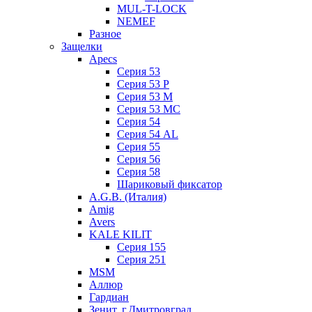
MUL-T-LOCK
NEMEF
Разное
Защелки
Apecs
Серия 53
Серия 53 P
Серия 53 М
Серия 53 МC
Серия 54
Серия 54 AL
Серия 55
Серия 56
Серия 58
Шариковый фиксатор
A.G.B. (Италия)
Amig
Avers
KALE KILIT
Серия 155
Серия 251
MSM
Аллюр
Гардиан
Зенит, г.Дмитровград