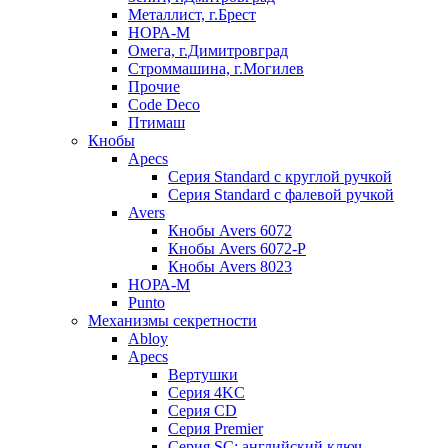
Металлист, г.Брест
НОРА-М
Омега, г.Димитровград
Строммашина, г.Могилев
Прочие
Code Deco
Птимаш
Кнобы
Apecs
Серия Standard с круглой ручкой
Серия Standard с фалевой ручкой
Avers
Кнобы Avers 6072
Кнобы Avers 6072-P
Кнобы Avers 8023
НОРА-М
Punto
Механизмы секретности
Abloy
Apecs
Вертушки
Серия 4KC
Серия CD
Серия Premier
Серия SC: английский ключ