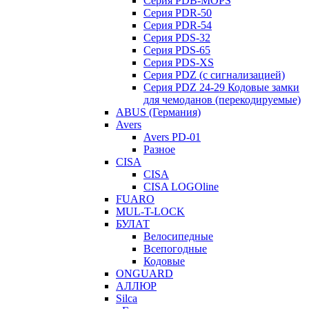
Серия PDB-MOPS
Серия PDR-50
Серия PDR-54
Серия PDS-32
Серия PDS-65
Серия PDS-XS
Серия PDZ (с сигнализацией)
Серия PDZ 24-29 Кодовые замки
для чемоданов (перекодируемые)
ABUS (Германия)
Avers
Avers PD-01
Разное
CISA
CISA
CISA LOGOline
FUARO
MUL-T-LOCK
БУЛАТ
Велосипедные
Всепогодные
Кодовые
ONGUARD
АЛЛЮР
Silca