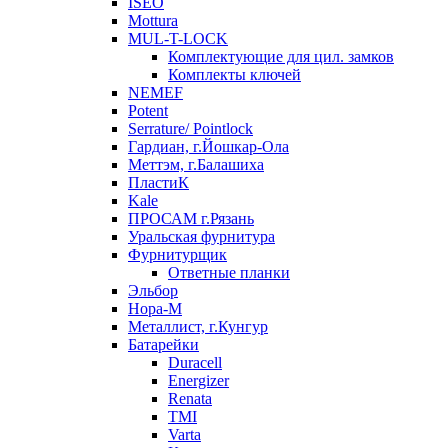
ISEO
Mottura
MUL-T-LOCK
Комплектующие для цил. замков
Комплекты ключей
NEMEF
Potent
Serrature/ Pointlock
Гардиан, г.Йошкар-Ола
Меттэм, г.Балашиха
ПластиК
Kale
ПРОСАМ г.Рязань
Уральская фурнитура
Фурнитурщик
Ответные планки
Эльбор
Нора-М
Металлист, г.Кунгур
Батарейки
Duracell
Energizer
Renata
TMI
Varta