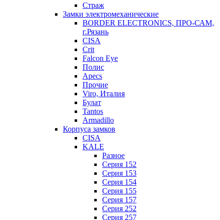
Страж
Замки электромеханические
BORDER ELECTRONICS, ПРО-САМ,
г.Рязань
CISA
Crit
Falcon Eye
Полис
Apecs
Прочие
Viro, Италия
Булат
Tantos
Armadillo
Корпуса замков
CISA
KALE
Разное
Серия 152
Серия 153
Серия 154
Серия 155
Серия 157
Серия 252
Серия 257