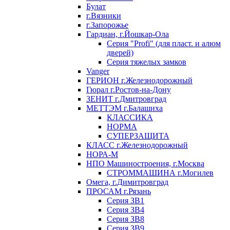
Булат
г.Вязники
г.Запорожье
Гардиан, г.Йошкар-Ола
Серия "Profi" (для пласт. и алюм
дверей)
Серия тяжелых замков
Vanger
ГЕРИОН г.Железнодорожный
Гюрал г.Ростов-на-Дону
ЗЕНИТ г.Дмитровград
МЕТТЭМ г.Балашиха
КЛАССИКА
НОРМА
СУПЕРЗАЩИТА
КЛАСС г.Железнодорожный
НОРА-М
НПО Машиностроения, г.Москва
СТРОММАШИНА г.Могилев
Омега, г.Димитровград
ПРОСАМ г.Рязань
Серия ЗВ1
Серия ЗВ4
Серия ЗВ8
Серия ЗВ9