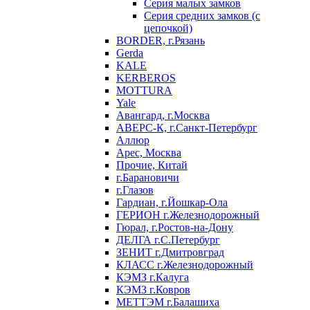
Серия малых замков
Серия средних замков (с
цепочкой)
BORDER, г.Рязань
Gerda
KALE
KERBEROS
MOTTURA
Yale
Авангард, г.Москва
АВЕРС-К, г.Санкт-Петербург
Аллюр
Арес, Москва
Прочие, Китай
г.Барановичи
г.Глазов
Гардиан, г.Йошкар-Ола
ГЕРИОН г.Железнодорожный
Гюрал, г.Ростов-на-Дону
ДЕЛГА г.С.Петербург
ЗЕНИТ г.Дмитровград
КЛАСС г.Железнодорожный
КЭМЗ г.Калуга
КЭМЗ г.Ковров
МЕТТЭМ г.Балашиха