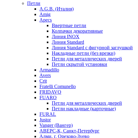
Петли
A.G.B. (Италия)
Amig
Apecs
Ввертные петли
Колпачки декоративные
Линия INOX
Линия Standard
Линия Standard с фигурной заглушкой
Накладные петли (без врезки)
Петли для металлических дверей
Петли скрытой установки
Armadillo
Avers
Crit
Fratelli Comunello
FRIDAVO
FUARO
Петли для металлических дверей
Петли накладные (карточные)
FURAL
Justor
Vanger (Вангер)
АВЕРС-К, Санкт-Петербург
Алми, г. Орехово-Зуево