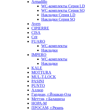
Armadillo
WC-комплекты Серия LD
WC-комплекты Серия SQ
Накладки Серия LD
Накладки Серия SQ
Avers
CIPIERRE
CISA
Crit
FUARO
WC-комплекты
Накладки
IMPERO
WC-комплекты
Накладки
KALE
MOTTURA
MUL-T-LOCK
PASINI
PUNTO
Аллюр
Гардиан, г.Йошкар-Ола
Меттэм, г.Балашиха
НОРА-М
ПРОСАМ, г.Рязань