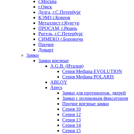
г.Москва
г.Омск
Делга, г.С.Петербург
КЭМЗ г.Ковров
Металлист г.Кунгур
ПРОСАМ, г.Рязань
Ригель, г.С.Петербург
СИМЕКО г.Боровичи
Прочие
Домарт
Замки
Замки врезные
A.G.B. (Италия)
Серия Mediana EVOLUTION
Серия Mediana POLARIS
ABLOY
Apecs
Замки для противопож. дверей
Замки с роликовым фиксатором
Прочие врезные замки
Серия 10
Серия 12
Серия 13
Серия 14
Серия 15