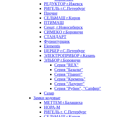
РЕДУКТОР г.Ижевск
РИГЕЛЬ г.С.Петербург
Прочие
СЕЛЬМАШ г.Киров
ПТИМАШ
Сенат, г.Новосибирск
СИМЕКО г.Боровичи
СТАНДАРТ
Фурнитурщик
Elementis
ЦЕРБЕР г.С.Петербург
ЭЛЕКТРОПРИБОР г.Казань
ЭЛЬБОР г.Боровичи
Серия "REX"
Серия "Базальт"
Серия "Гранит"
Серия "Кремень"
Серия "Лазурит"
Серия "Рубин", "Сапфир"
Сазар
Замки кодовые
МЕТТЕМ г.Балашиха
НОРА-М
РИГЕЛЬ г. С.Петербург
СЕЛЬМАШ г.Киров