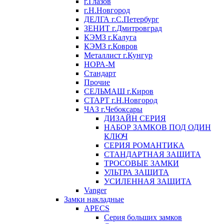
г.Глазов
г.Н.Новгород
ДЕЛГА г.С.Петербург
ЗЕНИТ г.Дмитровград
КЭМЗ г.Калуга
КЭМЗ г.Ковров
Металлист г.Кунгур
НОРА-М
Стандарт
Прочие
СЕЛЬМАШ г.Киров
СТАРТ г.Н.Новгород
ЧАЗ г.Чебоксары
ДИЗАЙН СЕРИЯ
НАБОР ЗАМКОВ ПОД ОДИН
КЛЮЧ
СЕРИЯ РОМАНТИКА
СТАНДАРТНАЯ ЗАЩИТА
ТРОСОВЫЕ ЗАМКИ
УЛЬТРА ЗАЩИТА
УСИЛЕННАЯ ЗАЩИТА
Vanger
Замки накладные
APECS
Серия больших замков