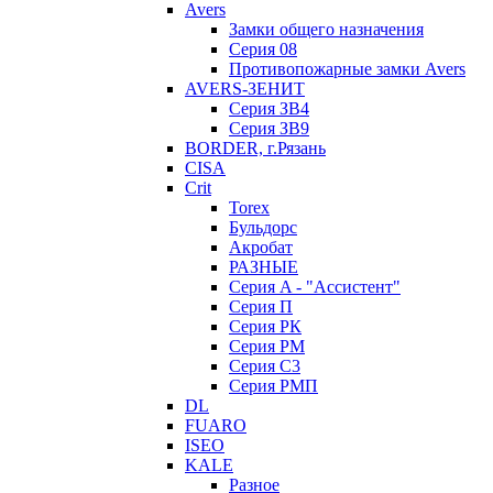
Avers
Замки общего назначения
Серия 08
Противопожарные замки Avers
AVERS-ЗЕНИТ
Серия ЗВ4
Серия ЗВ9
BORDER, г.Рязань
CISA
Crit
Torex
Бульдорс
Акробат
РАЗНЫЕ
Серия A - "Ассистент"
Серия П
Серия РК
Серия РМ
Серия С3
Серия РМП
DL
FUARO
ISEO
KALE
Разное