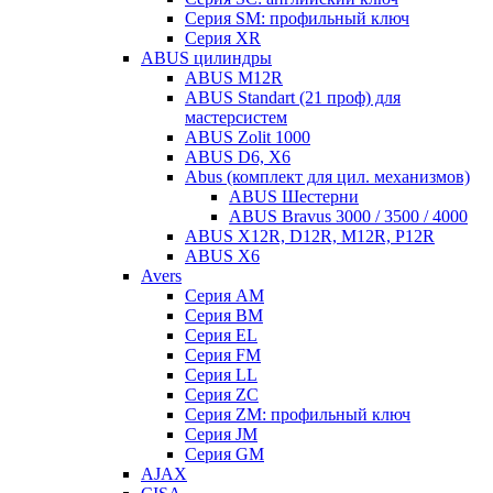
Серия SM: профильный ключ
Серия XR
ABUS цилиндры
ABUS M12R
ABUS Standart (21 проф) для
мастерсистем
ABUS Zolit 1000
ABUS D6, X6
Abus (комплект для цил. механизмов)
ABUS Шестерни
ABUS Bravus 3000 / 3500 / 4000
ABUS X12R, D12R, M12R, P12R
ABUS X6
Avers
Серия AM
Серия BM
Серия EL
Серия FM
Серия LL
Серия ZC
Серия ZM: профильный ключ
Серия JM
Серия GM
AJAX