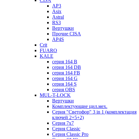
CISA
AP3
Asix
Astral
RS3
Вертушки
Прочие CISA
AP4S
Crit
FUARO
KALE
серия 164 B
серия 164 DB
серия 164 FB
серия 164 G
серия 164 S
серия OBS
MUL-T-LOCK
Вертушки
Комплектующие цил.мех.
Серия "Светофор" 3 in 1 (комплектация
ключей 2+5+2)
Серия 7х7
Серия Classic
Серия Classic Pro