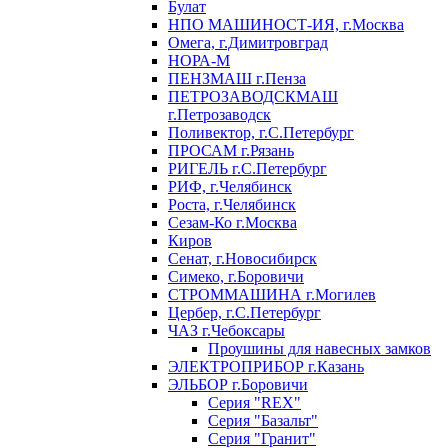
Булат
НПО МАШИНОСТ-ИЯ, г.Москва
Омега, г.Димитровград
НОРА-М
ПЕНЗМАШ г.Пенза
ПЕТРОЗАВОДСКМАШ
г.Петрозаводск
Поливектор, г.С.Петербург
ПРОСАМ г.Рязань
РИГЕЛЬ г.С.Петербург
РИФ, г.Челябинск
Роста, г.Челябинск
Сезам-Ко г.Москва
Киров
Сенат, г.Новосибирск
Симеко, г.Боровичи
СТРОММАШИНА г.Могилев
Цербер, г.С.Петербург
ЧАЗ г.Чебоксары
Проушины для навесных замков
ЭЛЕКТРОПРИБОР г.Казань
ЭЛЬБОР г.Боровичи
Серия "REX"
Серия "Базальт"
Серия "Гранит"