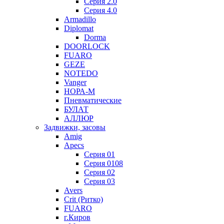
Серия 2.0
Серия 4.0
Armadillo
Diplomat
Dorma
DOORLOCK
FUARO
GEZE
NOTEDO
Vanger
НОРА-М
Пневматические
БУЛАТ
АЛЛЮР
Задвижки, засовы
Amig
Apecs
Серия 01
Серия 0108
Серия 02
Серия 03
Avers
Crit (Ритко)
FUARO
г.Киров