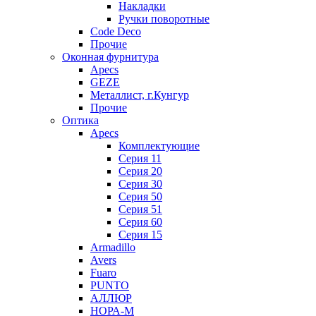
Накладки
Ручки поворотные
Code Deco
Прочие
Оконная фурнитура
Apecs
GEZE
Металлист, г.Кунгур
Прочие
Оптика
Apecs
Комплектующие
Серия 11
Серия 20
Серия 30
Серия 50
Серия 51
Серия 60
Серия 15
Armadillo
Avers
Fuaro
PUNTO
АЛЛЮР
НОРА-М