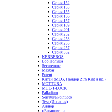
Серия 152
Серия 153
Серия 155
Серия 156
Серия 157
Серия 189
Серия 201
Серия 252
Серия 253
Серия 255
Серия 257
Серия 352
KERBEROS
Lob Польша
Securemme
Maxbar
Potent
Китай (MLG, Пандор Zirh Kilit и пр.)
MOTTURA
MUL-T-LOCK
Palladium
Serrature/Pointlock
Tesa (Испания)
Аллюр
г.Барановичи