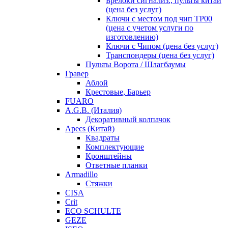
Брелоки сигнализ., пульты китай
(цена без услуг)
Ключи с местом под чип TP00
(цена с учетом услуги по
изготовлению)
Ключи с Чипом (цена без услуг)
Транспондеры (цена без услуг)
Пульты Ворота / Шлагбаумы
Гравер
Аблой
Крестовые, Барьер
FUARO
A.G.B. (Италия)
Декоративный колпачок
Apecs (Китай)
Квадраты
Комплектующие
Кронштейны
Ответные планки
Armadillo
Стяжки
CISA
Crit
ECO SCHULTE
GEZE