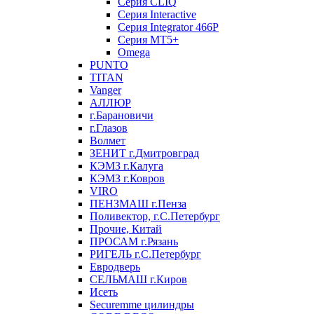
Серия CLIQ
Серия Interactive
Серия Integrator 466P
Серия MT5+
Omega
PUNTO
TITAN
Vanger
АЛЛЮР
г.Барановичи
г.Глазов
Волмет
ЗЕНИТ г.Дмитровград
КЭМЗ г.Калуга
КЭМЗ г.Ковров
VIRO
ПЕНЗМАШ г.Пенза
Поливектор, г.С.Петербург
Прочие, Китай
ПРОСАМ г.Рязань
РИГЕЛЬ г.С.Петербург
Евродверь
СЕЛЬМАШ г.Киров
Исеть
Securemme цилиндры