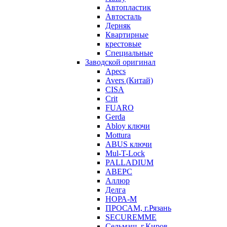
Автопластик
Автосталь
Дерняк
Квартирные
крестовые
Специальные
Заводской оригинал
Apecs
Avers (Китай)
CISA
Crit
FUARO
Gerda
Abloy ключи
Mottura
ABUS ключи
Mul-T-Lock
PALLADIUM
АВЕРС
Аллюр
Делга
НОРА-М
ПРОСАМ, г.Рязань
SECUREMME
Сельмаш, г.Киров