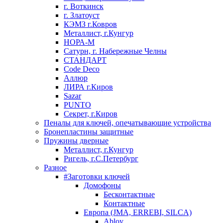
г. Воткинск
г. Златоуст
КЭМЗ г.Ковров
Металлист, г.Кунгур
НОРА-М
Сатурн, г. Набережные Челны
СТАНДАРТ
Code Deco
Аллюр
ЛИРА г.Киров
Sazar
PUNTO
Секрет, г.Киров
Пеналы для ключей, опечатывающие устройства
Бронепластины защитные
Пружины дверные
Металлист, г.Кунгур
Ригель, г.С.Петербург
Разное
#Заготовки ключей
Домофоны
Бесконтактные
Контактные
Европа (JMA, ERREBI, SILCA)
Abloy