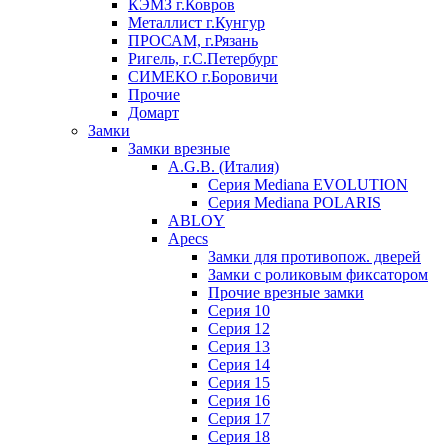
КЭМЗ г.Ковров
Металлист г.Кунгур
ПРОСАМ, г.Рязань
Ригель, г.С.Петербург
СИМЕКО г.Боровичи
Прочие
Домарт
Замки
Замки врезные
A.G.B. (Италия)
Серия Mediana EVOLUTION
Серия Mediana POLARIS
ABLOY
Apecs
Замки для противопож. дверей
Замки с роликовым фиксатором
Прочие врезные замки
Серия 10
Серия 12
Серия 13
Серия 14
Серия 15
Серия 16
Серия 17
Серия 18