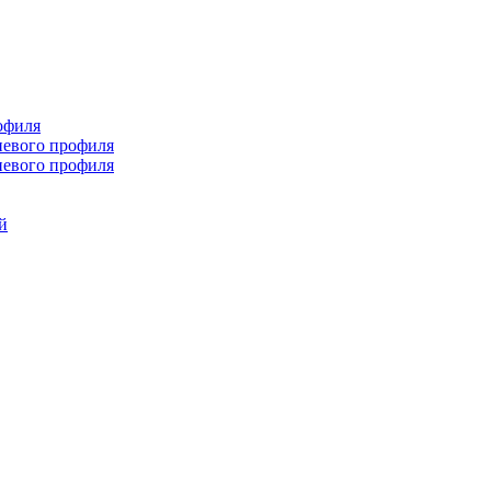
офиля
иевого профиля
иевого профиля
й