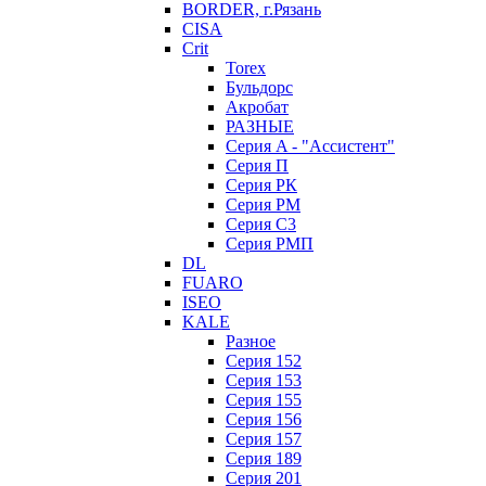
BORDER, г.Рязань
CISA
Crit
Torex
Бульдорс
Акробат
РАЗНЫЕ
Серия A - "Ассистент"
Серия П
Серия РК
Серия РМ
Серия С3
Серия РМП
DL
FUARO
ISEO
KALE
Разное
Серия 152
Серия 153
Серия 155
Серия 156
Серия 157
Серия 189
Серия 201