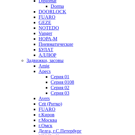
Diplomat
Dorma
DOORLOCK
FUARO
GEZE
NOTEDO
Vanger
НОРА-М
Пневматические
БУЛАТ
АЛЛЮР
Задвижки, засовы
Amig
Apecs
Серия 01
Серия 0108
Серия 02
Серия 03
Avers
Crit (Ритко)
FUARO
г.Киров
г.Москва
г.Омск
Делга, г.С.Петербург