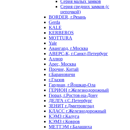
Серия малых замков
Серия средних замков (с
цепочкой)
BORDER, г.Рязань
Gerda
KALE
KERBEROS
MOTTURA
Yale
Авангард, г.Москва
АВЕРС-К, г.Санкт-Петербург
Аллюр
Арес, Москва
Прочие, Китай
г.Барановичи
г.Глазов
Гардиан, г.Йошкар-Ола
ГЕРИОН г.Железнодорожный
Гюрал, г.Ростов-на-Дону
ДЕЛГА г.С.Петербург
ЗЕНИТ г.Дмитровград
КЛАСС г.Железнодорожный
КЭМЗ г.Калуга
КЭМЗ г.Ковров
МЕТТЭМ г.Балашиха