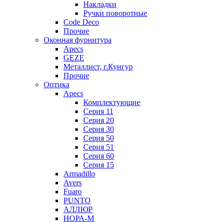
Накладки
Ручки поворотные
Code Deco
Прочие
Оконная фурнитура
Apecs
GEZE
Металлист, г.Кунгур
Прочие
Оптика
Apecs
Комплектующие
Серия 11
Серия 20
Серия 30
Серия 50
Серия 51
Серия 60
Серия 15
Armadillo
Avers
Fuaro
PUNTO
АЛЛЮР
НОРА-М