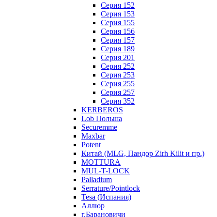
Серия 152
Серия 153
Серия 155
Серия 156
Серия 157
Серия 189
Серия 201
Серия 252
Серия 253
Серия 255
Серия 257
Серия 352
KERBEROS
Lob Польша
Securemme
Maxbar
Potent
Китай (MLG, Пандор Zirh Kilit и пр.)
MOTTURA
MUL-T-LOCK
Palladium
Serrature/Pointlock
Tesa (Испания)
Аллюр
г.Барановичи