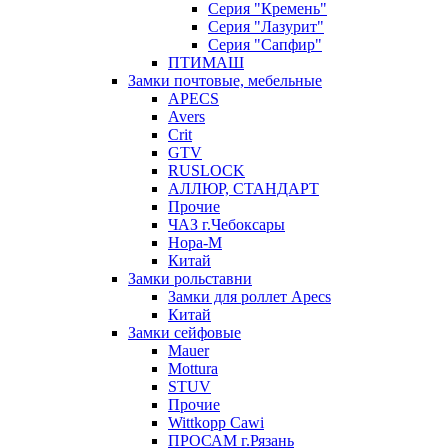
Серия "Кремень"
Серия "Лазурит"
Серия "Сапфир"
ПТИМАШ
Замки почтовые, мебельные
APECS
Avers
Crit
GTV
RUSLOCK
АЛЛЮР, СТАНДАРТ
Прочие
ЧАЗ г.Чебоксары
Нора-М
Китай
Замки рольставни
Замки для роллет Apecs
Китай
Замки сейфовые
Mauer
Mottura
STUV
Прочие
Wittkopp Cawi
ПРОСАМ г.Рязань