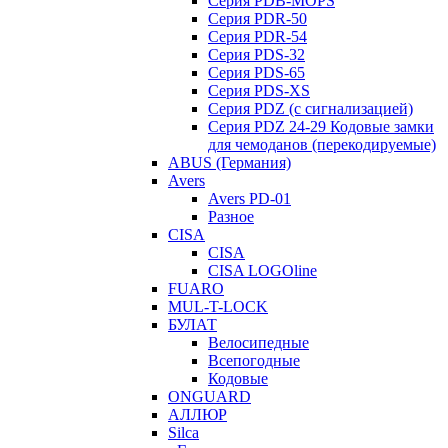
Серия PDB-MOPS
Серия PDR-50
Серия PDR-54
Серия PDS-32
Серия PDS-65
Серия PDS-XS
Серия PDZ (с сигнализацией)
Серия PDZ 24-29 Кодовые замки
для чемоданов (перекодируемые)
ABUS (Германия)
Avers
Avers PD-01
Разное
CISA
CISA
CISA LOGOline
FUARO
MUL-T-LOCK
БУЛАТ
Велосипедные
Всепогодные
Кодовые
ONGUARD
АЛЛЮР
Silca