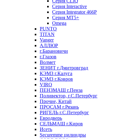
Серия CLIQ
Серия Interactive
Серия Integrator 466P
Серия MT5+
Omega
PUNTO
TITAN
Vanger
АЛЛЮР
г.Барановичи
г.Глазов
Волмет
ЗЕНИТ г.Дмитровград
КЭМЗ г.Калуга
КЭМЗ г.Ковров
VIRO
ПЕНЗМАШ г.Пенза
Поливектор, г.С.Петербург
Прочие, Китай
ПРОСАМ г.Рязань
РИГЕЛЬ г.С.Петербург
Евродверь
СЕЛЬМАШ г.Киров
Исеть
Securemme цилиндры