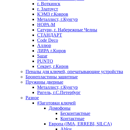
г. Воткинск
г. Златоуст
КЭМЗ г.Ковров
Металлист, г.Кунгур
НОРА-М
Сатурн, г. Набережные Челны
СТАНДАРТ
Code Deco
Аллюр
ЛИРА г.Киров
Sazar
PUNTO
Секрет, г.Киров
Пеналы для ключей, опечатывающие устройства
Бронепластины защитные
Пружины дверные
Металлист, г.Кунгур
Ригель, г.С.Петербург
Разное
#Заготовки ключей
Домофоны
Бесконтактные
Контактные
Европа (JMA, ERREBI, SILCA)
Abloy