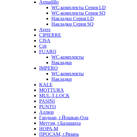
Armadillo
WC-комплекты Серия LD
WC-комплекты Серия SQ
Накладки Серия LD
Накладки Серия SQ
Avers
CIPIERRE
CISA
Crit
FUARO
WC-комплекты
Накладки
IMPERO
WC-комплекты
Накладки
KALE
MOTTURA
MUL-T-LOCK
PASINI
PUNTO
Аллюр
Гардиан, г.Йошкар-Ола
Меттэм, г.Балашиха
НОРА-М
ПРОСАМ, г.Рязань