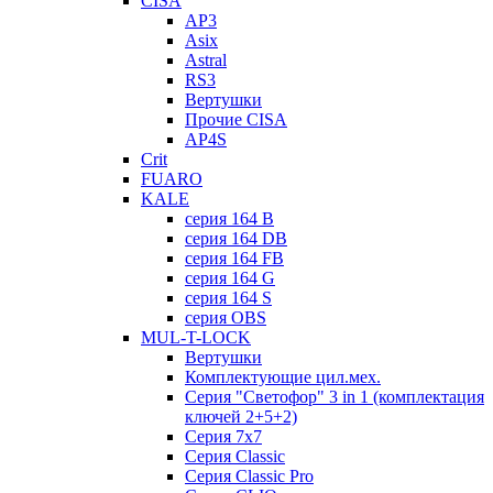
CISA
AP3
Asix
Astral
RS3
Вертушки
Прочие CISA
AP4S
Crit
FUARO
KALE
серия 164 B
серия 164 DB
серия 164 FB
серия 164 G
серия 164 S
серия OBS
MUL-T-LOCK
Вертушки
Комплектующие цил.мех.
Серия "Светофор" 3 in 1 (комплектация
ключей 2+5+2)
Серия 7х7
Серия Classic
Серия Classic Pro