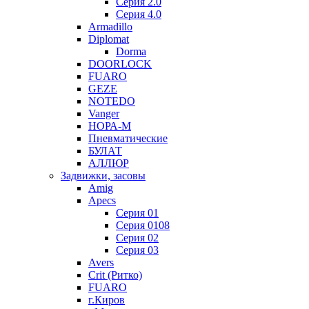
Серия 2.0
Серия 4.0
Armadillo
Diplomat
Dorma
DOORLOCK
FUARO
GEZE
NOTEDO
Vanger
НОРА-М
Пневматические
БУЛАТ
АЛЛЮР
Задвижки, засовы
Amig
Apecs
Серия 01
Серия 0108
Серия 02
Серия 03
Avers
Crit (Ритко)
FUARO
г.Киров