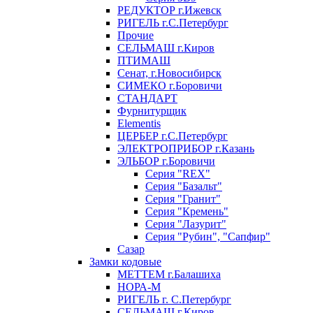
РЕДУКТОР г.Ижевск
РИГЕЛЬ г.С.Петербург
Прочие
СЕЛЬМАШ г.Киров
ПТИМАШ
Сенат, г.Новосибирск
СИМЕКО г.Боровичи
СТАНДАРТ
Фурнитурщик
Elementis
ЦЕРБЕР г.С.Петербург
ЭЛЕКТРОПРИБОР г.Казань
ЭЛЬБОР г.Боровичи
Серия "REX"
Серия "Базальт"
Серия "Гранит"
Серия "Кремень"
Серия "Лазурит"
Серия "Рубин", "Сапфир"
Сазар
Замки кодовые
МЕТТЕМ г.Балашиха
НОРА-М
РИГЕЛЬ г. С.Петербург
СЕЛЬМАШ г.Киров