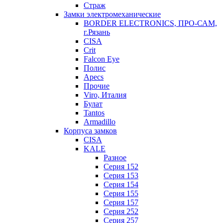
Страж
Замки электромеханические
BORDER ELECTRONICS, ПРО-САМ,
г.Рязань
CISA
Crit
Falcon Eye
Полис
Apecs
Прочие
Viro, Италия
Булат
Tantos
Armadillo
Корпуса замков
CISA
KALE
Разное
Серия 152
Серия 153
Серия 154
Серия 155
Серия 157
Серия 252
Серия 257