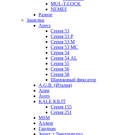
MUL-T-LOCK
NEMEF
Разное
Защелки
Apecs
Серия 53
Серия 53 P
Серия 53 М
Серия 53 МC
Серия 54
Серия 54 AL
Серия 55
Серия 56
Серия 58
Шариковый фиксатор
A.G.B. (Италия)
Amig
Avers
KALE KILIT
Серия 155
Серия 251
MSM
Аллюр
Гардиан
Зенит, г.Дмитровград