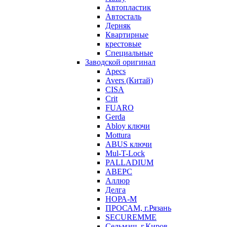
Автопластик
Автосталь
Дерняк
Квартирные
крестовые
Специальные
Заводской оригинал
Apecs
Avers (Китай)
CISA
Crit
FUARO
Gerda
Abloy ключи
Mottura
ABUS ключи
Mul-T-Lock
PALLADIUM
АВЕРС
Аллюр
Делга
НОРА-М
ПРОСАМ, г.Рязань
SECUREMME
Сельмаш, г.Киров