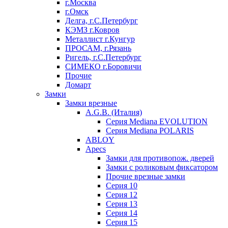
г.Москва
г.Омск
Делга, г.С.Петербург
КЭМЗ г.Ковров
Металлист г.Кунгур
ПРОСАМ, г.Рязань
Ригель, г.С.Петербург
СИМЕКО г.Боровичи
Прочие
Домарт
Замки
Замки врезные
A.G.B. (Италия)
Серия Mediana EVOLUTION
Серия Mediana POLARIS
ABLOY
Apecs
Замки для противопож. дверей
Замки с роликовым фиксатором
Прочие врезные замки
Серия 10
Серия 12
Серия 13
Серия 14
Серия 15