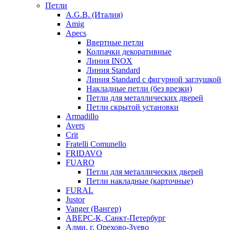
Петли
A.G.B. (Италия)
Amig
Apecs
Ввертные петли
Колпачки декоративные
Линия INOX
Линия Standard
Линия Standard с фигурной заглушкой
Накладные петли (без врезки)
Петли для металлических дверей
Петли скрытой установки
Armadillo
Avers
Crit
Fratelli Comunello
FRIDAVO
FUARO
Петли для металлических дверей
Петли накладные (карточные)
FURAL
Justor
Vanger (Вангер)
АВЕРС-К, Санкт-Петербург
Алми, г. Орехово-Зуево