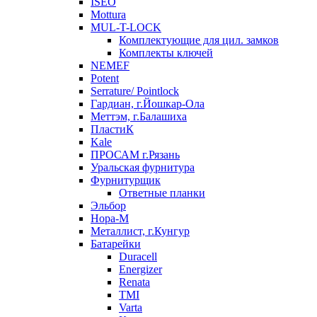
ISEO
Mottura
MUL-T-LOCK
Комплектующие для цил. замков
Комплекты ключей
NEMEF
Potent
Serrature/ Pointlock
Гардиан, г.Йошкар-Ола
Меттэм, г.Балашиха
ПластиК
Kale
ПРОСАМ г.Рязань
Уральская фурнитура
Фурнитурщик
Ответные планки
Эльбор
Нора-М
Металлист, г.Кунгур
Батарейки
Duracell
Energizer
Renata
TMI
Varta