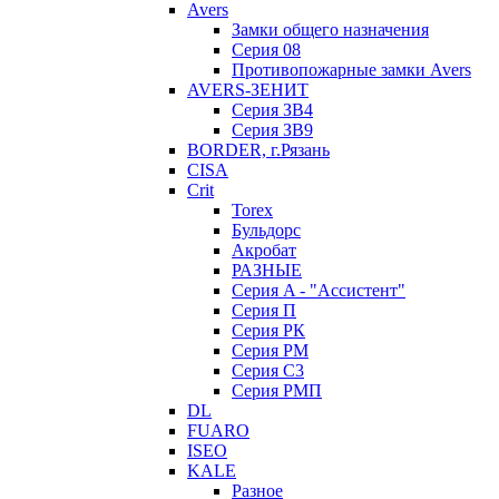
Avers
Замки общего назначения
Серия 08
Противопожарные замки Avers
AVERS-ЗЕНИТ
Серия ЗВ4
Серия ЗВ9
BORDER, г.Рязань
CISA
Crit
Torex
Бульдорс
Акробат
РАЗНЫЕ
Серия A - "Ассистент"
Серия П
Серия РК
Серия РМ
Серия С3
Серия РМП
DL
FUARO
ISEO
KALE
Разное