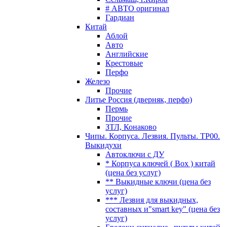
# АВТО оригинал
Гардиан
Китай
Аблой
Авто
Английские
Крестовые
Перфо
Железо
Прочие
Литье Россия (дверняк, перфо)
Пермь
Прочие
ЗТЛ, Конаково
Чипы. Корпуса. Лезвия. Пульты. TP00.
Выкидухи
Автоключи с ДУ
* Корпуса ключей ( Box ) китай
(цена без услуг)
** Выкидные ключи (цена без
услуг)
*** Лезвия для выкидных,
составных и"smart key" (цена без
услуг)