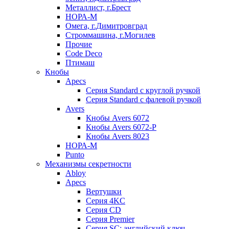
Металлист, г.Брест
НОРА-М
Омега, г.Димитровград
Строммашина, г.Могилев
Прочие
Code Deco
Птимаш
Кнобы
Apecs
Серия Standard с круглой ручкой
Серия Standard с фалевой ручкой
Avers
Кнобы Avers 6072
Кнобы Avers 6072-P
Кнобы Avers 8023
НОРА-М
Punto
Механизмы секретности
Abloy
Apecs
Вертушки
Серия 4KC
Серия CD
Серия Premier
Серия SC: английский ключ