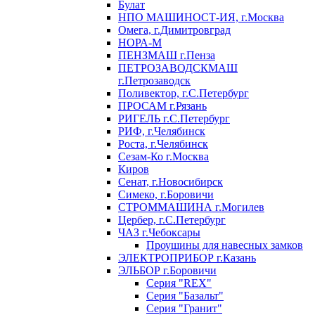
Булат
НПО МАШИНОСТ-ИЯ, г.Москва
Омега, г.Димитровград
НОРА-М
ПЕНЗМАШ г.Пенза
ПЕТРОЗАВОДСКМАШ
г.Петрозаводск
Поливектор, г.С.Петербург
ПРОСАМ г.Рязань
РИГЕЛЬ г.С.Петербург
РИФ, г.Челябинск
Роста, г.Челябинск
Сезам-Ко г.Москва
Киров
Сенат, г.Новосибирск
Симеко, г.Боровичи
СТРОММАШИНА г.Могилев
Цербер, г.С.Петербург
ЧАЗ г.Чебоксары
Проушины для навесных замков
ЭЛЕКТРОПРИБОР г.Казань
ЭЛЬБОР г.Боровичи
Серия "REX"
Серия "Базальт"
Серия "Гранит"