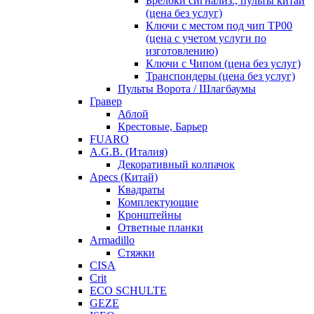
Брелоки сигнализ., пульты китай
(цена без услуг)
Ключи с местом под чип TP00
(цена с учетом услуги по
изготовлению)
Ключи с Чипом (цена без услуг)
Транспондеры (цена без услуг)
Пульты Ворота / Шлагбаумы
Гравер
Аблой
Крестовые, Барьер
FUARO
A.G.B. (Италия)
Декоративный колпачок
Apecs (Китай)
Квадраты
Комплектующие
Кронштейны
Ответные планки
Armadillo
Стяжки
CISA
Crit
ECO SCHULTE
GEZE