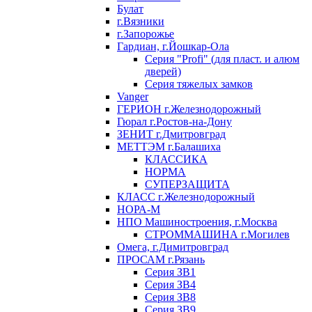
Булат
г.Вязники
г.Запорожье
Гардиан, г.Йошкар-Ола
Серия "Profi" (для пласт. и алюм
дверей)
Серия тяжелых замков
Vanger
ГЕРИОН г.Железнодорожный
Гюрал г.Ростов-на-Дону
ЗЕНИТ г.Дмитровград
МЕТТЭМ г.Балашиха
КЛАССИКА
НОРМА
СУПЕРЗАЩИТА
КЛАСС г.Железнодорожный
НОРА-М
НПО Машиностроения, г.Москва
СТРОММАШИНА г.Могилев
Омега, г.Димитровград
ПРОСАМ г.Рязань
Серия ЗВ1
Серия ЗВ4
Серия ЗВ8
Серия ЗВ9