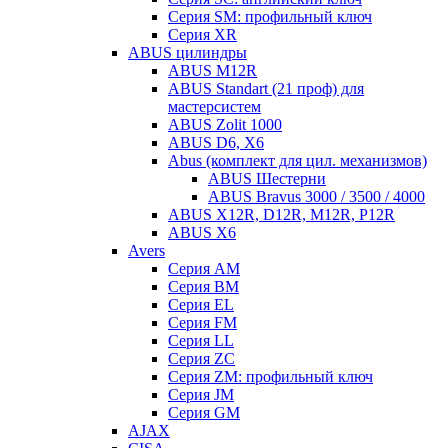
Серия SM: профильный ключ
Серия XR
ABUS цилиндры
ABUS M12R
ABUS Standart (21 проф) для
мастерсистем
ABUS Zolit 1000
ABUS D6, X6
Abus (комплект для цил. механизмов)
ABUS Шестерни
ABUS Bravus 3000 / 3500 / 4000
ABUS X12R, D12R, M12R, P12R
ABUS X6
Avers
Серия AM
Серия BM
Серия EL
Серия FM
Серия LL
Серия ZC
Серия ZM: профильный ключ
Серия JM
Серия GM
AJAX