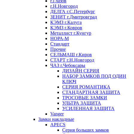
г.Глазов
г.Н.Новгород
ДЕЛГА г.С.Петербург
ЗЕНИТ г.Дмитровград
КЭМЗ г.Калуга
КЭМЗ г.Ковров
Металлист г.Кунгур
НОРА-М
Стандарт
Прочие
СЕЛЬМАШ г.Киров
СТАРТ г.Н.Новгород
ЧАЗ г.Чебоксары
ДИЗАЙН СЕРИЯ
НАБОР ЗАМКОВ ПОД ОДИН
КЛЮЧ
СЕРИЯ РОМАНТИКА
СТАНДАРТНАЯ ЗАЩИТА
ТРОСОВЫЕ ЗАМКИ
УЛЬТРА ЗАЩИТА
УСИЛЕННАЯ ЗАЩИТА
Vanger
Замки накладные
APECS
Серия больших замков