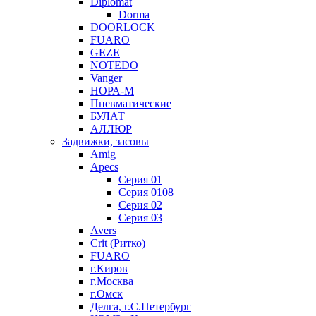
Diplomat
Dorma
DOORLOCK
FUARO
GEZE
NOTEDO
Vanger
НОРА-М
Пневматические
БУЛАТ
АЛЛЮР
Задвижки, засовы
Amig
Apecs
Серия 01
Серия 0108
Серия 02
Серия 03
Avers
Crit (Ритко)
FUARO
г.Киров
г.Москва
г.Омск
Делга, г.С.Петербург