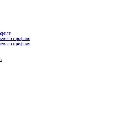
офиля
иевого профиля
иевого профиля
й