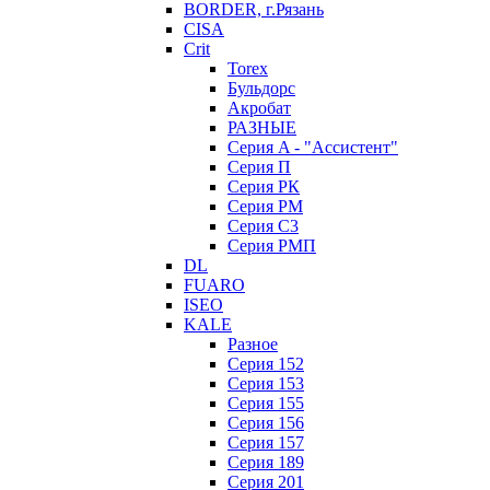
BORDER, г.Рязань
CISA
Crit
Torex
Бульдорс
Акробат
РАЗНЫЕ
Серия A - "Ассистент"
Серия П
Серия РК
Серия РМ
Серия С3
Серия РМП
DL
FUARO
ISEO
KALE
Разное
Серия 152
Серия 153
Серия 155
Серия 156
Серия 157
Серия 189
Серия 201