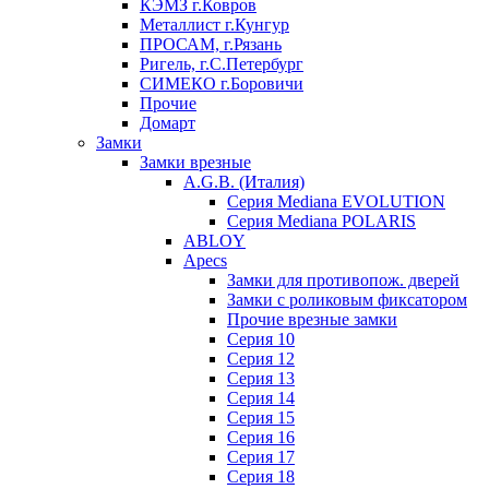
КЭМЗ г.Ковров
Металлист г.Кунгур
ПРОСАМ, г.Рязань
Ригель, г.С.Петербург
СИМЕКО г.Боровичи
Прочие
Домарт
Замки
Замки врезные
A.G.B. (Италия)
Серия Mediana EVOLUTION
Серия Mediana POLARIS
ABLOY
Apecs
Замки для противопож. дверей
Замки с роликовым фиксатором
Прочие врезные замки
Серия 10
Серия 12
Серия 13
Серия 14
Серия 15
Серия 16
Серия 17
Серия 18