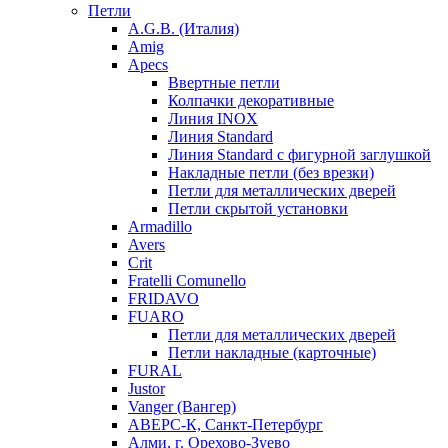
Петли
A.G.B. (Италия)
Amig
Apecs
Ввертные петли
Колпачки декоративные
Линия INOX
Линия Standard
Линия Standard с фигурной заглушкой
Накладные петли (без врезки)
Петли для металлических дверей
Петли скрытой установки
Armadillo
Avers
Crit
Fratelli Comunello
FRIDAVO
FUARO
Петли для металлических дверей
Петли накладные (карточные)
FURAL
Justor
Vanger (Вангер)
АВЕРС-К, Санкт-Петербург
Алми, г. Орехово-Зуево