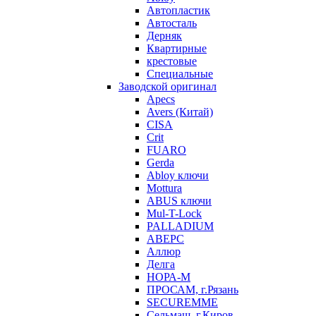
Автопластик
Автосталь
Дерняк
Квартирные
крестовые
Специальные
Заводской оригинал
Apecs
Avers (Китай)
CISA
Crit
FUARO
Gerda
Abloy ключи
Mottura
ABUS ключи
Mul-T-Lock
PALLADIUM
АВЕРС
Аллюр
Делга
НОРА-М
ПРОСАМ, г.Рязань
SECUREMME
Сельмаш, г.Киров