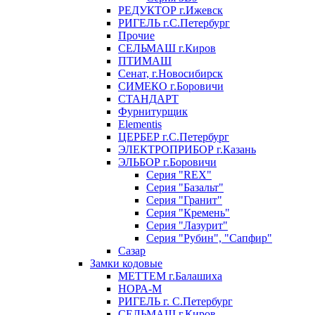
РЕДУКТОР г.Ижевск
РИГЕЛЬ г.С.Петербург
Прочие
СЕЛЬМАШ г.Киров
ПТИМАШ
Сенат, г.Новосибирск
СИМЕКО г.Боровичи
СТАНДАРТ
Фурнитурщик
Elementis
ЦЕРБЕР г.С.Петербург
ЭЛЕКТРОПРИБОР г.Казань
ЭЛЬБОР г.Боровичи
Серия "REX"
Серия "Базальт"
Серия "Гранит"
Серия "Кремень"
Серия "Лазурит"
Серия "Рубин", "Сапфир"
Сазар
Замки кодовые
МЕТТЕМ г.Балашиха
НОРА-М
РИГЕЛЬ г. С.Петербург
СЕЛЬМАШ г.Киров