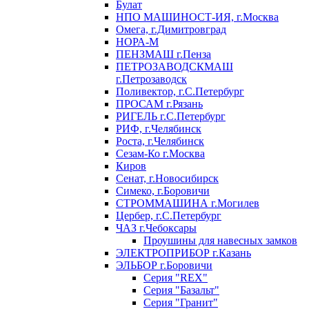
Булат
НПО МАШИНОСТ-ИЯ, г.Москва
Омега, г.Димитровград
НОРА-М
ПЕНЗМАШ г.Пенза
ПЕТРОЗАВОДСКМАШ
г.Петрозаводск
Поливектор, г.С.Петербург
ПРОСАМ г.Рязань
РИГЕЛЬ г.С.Петербург
РИФ, г.Челябинск
Роста, г.Челябинск
Сезам-Ко г.Москва
Киров
Сенат, г.Новосибирск
Симеко, г.Боровичи
СТРОММАШИНА г.Могилев
Цербер, г.С.Петербург
ЧАЗ г.Чебоксары
Проушины для навесных замков
ЭЛЕКТРОПРИБОР г.Казань
ЭЛЬБОР г.Боровичи
Серия "REX"
Серия "Базальт"
Серия "Гранит"