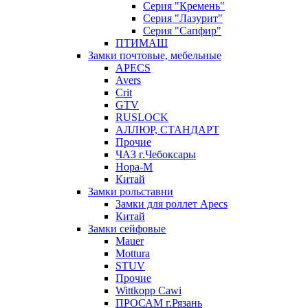
Серия "Кремень"
Серия "Лазурит"
Серия "Сапфир"
ПТИМАШ
Замки почтовые, мебельные
APECS
Avers
Crit
GTV
RUSLOCK
АЛЛЮР, СТАНДАРТ
Прочие
ЧАЗ г.Чебоксары
Нора-М
Китай
Замки рольставни
Замки для роллет Apecs
Китай
Замки сейфовые
Mauer
Mottura
STUV
Прочие
Wittkopp Cawi
ПРОСАМ г.Рязань