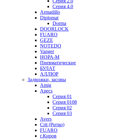
Серия 2.0
Серия 4.0
Armadillo
Diplomat
Dorma
DOORLOCK
FUARO
GEZE
NOTEDO
Vanger
НОРА-М
Пневматические
БУЛАТ
АЛЛЮР
Задвижки, засовы
Amig
Apecs
Серия 01
Серия 0108
Серия 02
Серия 03
Avers
Crit (Ритко)
FUARO
г.Киров