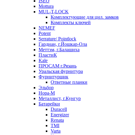
ISEO
Mottura
MUL-T-LOCK
Комплектующие для цил. замков
Комплекты ключей
NEMEF
Potent
Serrature/ Pointlock
Гардиан, г.Йошкар-Ола
Меттэм, г.Балашиха
ПластиК
Kale
ПРОСАМ г.Рязань
Уральская фурнитура
Фурнитурщик
Ответные планки
Эльбор
Нора-М
Металлист, г.Кунгур
Батарейки
Duracell
Energizer
Renata
TMI
Varta