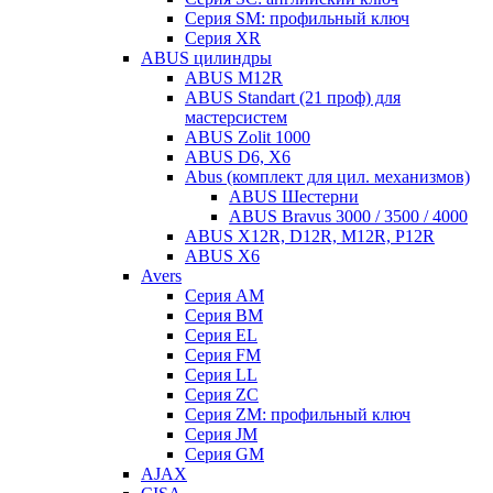
Серия SM: профильный ключ
Серия XR
ABUS цилиндры
ABUS M12R
ABUS Standart (21 проф) для
мастерсистем
ABUS Zolit 1000
ABUS D6, X6
Abus (комплект для цил. механизмов)
ABUS Шестерни
ABUS Bravus 3000 / 3500 / 4000
ABUS X12R, D12R, M12R, P12R
ABUS X6
Avers
Серия AM
Серия BM
Серия EL
Серия FM
Серия LL
Серия ZC
Серия ZM: профильный ключ
Серия JM
Серия GM
AJAX