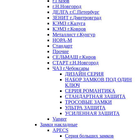
г.Глазов
г.Н.Новгород
ДЕЛГА г.С.Петербург
ЗЕНИТ г.Дмитровград
КЭМЗ г.Калуга
КЭМЗ г.Ковров
Металлист г.Кунгур
НОРА-М
Стандарт
Прочие
СЕЛЬМАШ г.Киров
СТАРТ г.Н.Новгород
ЧАЗ г.Чебоксары
ДИЗАЙН СЕРИЯ
НАБОР ЗАМКОВ ПОД ОДИН
КЛЮЧ
СЕРИЯ РОМАНТИКА
СТАНДАРТНАЯ ЗАЩИТА
ТРОСОВЫЕ ЗАМКИ
УЛЬТРА ЗАЩИТА
УСИЛЕННАЯ ЗАЩИТА
Vanger
Замки накладные
APECS
Серия больших замков