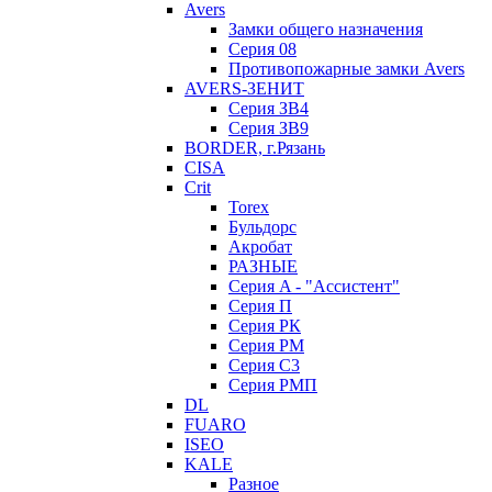
Avers
Замки общего назначения
Серия 08
Противопожарные замки Avers
AVERS-ЗЕНИТ
Серия ЗВ4
Серия ЗВ9
BORDER, г.Рязань
CISA
Crit
Torex
Бульдорс
Акробат
РАЗНЫЕ
Серия A - "Ассистент"
Серия П
Серия РК
Серия РМ
Серия С3
Серия РМП
DL
FUARO
ISEO
KALE
Разное