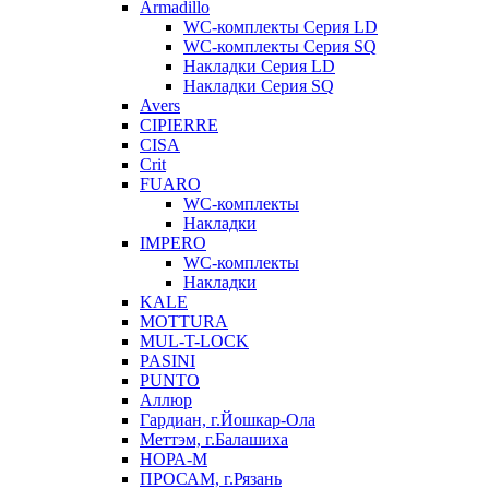
Armadillo
WC-комплекты Серия LD
WC-комплекты Серия SQ
Накладки Серия LD
Накладки Серия SQ
Avers
CIPIERRE
CISA
Crit
FUARO
WC-комплекты
Накладки
IMPERO
WC-комплекты
Накладки
KALE
MOTTURA
MUL-T-LOCK
PASINI
PUNTO
Аллюр
Гардиан, г.Йошкар-Ола
Меттэм, г.Балашиха
НОРА-М
ПРОСАМ, г.Рязань