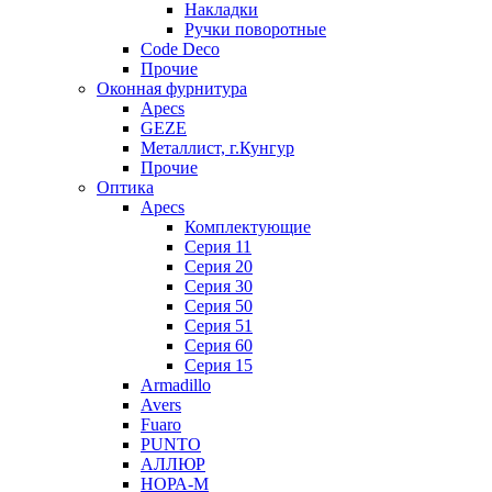
Накладки
Ручки поворотные
Code Deco
Прочие
Оконная фурнитура
Apecs
GEZE
Металлист, г.Кунгур
Прочие
Оптика
Apecs
Комплектующие
Серия 11
Серия 20
Серия 30
Серия 50
Серия 51
Серия 60
Серия 15
Armadillo
Avers
Fuaro
PUNTO
АЛЛЮР
НОРА-М