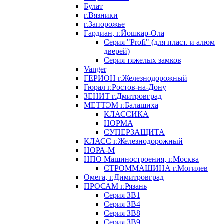
Булат
г.Вязники
г.Запорожье
Гардиан, г.Йошкар-Ола
Серия "Profi" (для пласт. и алюм
дверей)
Серия тяжелых замков
Vanger
ГЕРИОН г.Железнодорожный
Гюрал г.Ростов-на-Дону
ЗЕНИТ г.Дмитровград
МЕТТЭМ г.Балашиха
КЛАССИКА
НОРМА
СУПЕРЗАЩИТА
КЛАСС г.Железнодорожный
НОРА-М
НПО Машиностроения, г.Москва
СТРОММАШИНА г.Могилев
Омега, г.Димитровград
ПРОСАМ г.Рязань
Серия ЗВ1
Серия ЗВ4
Серия ЗВ8
Серия ЗВ9