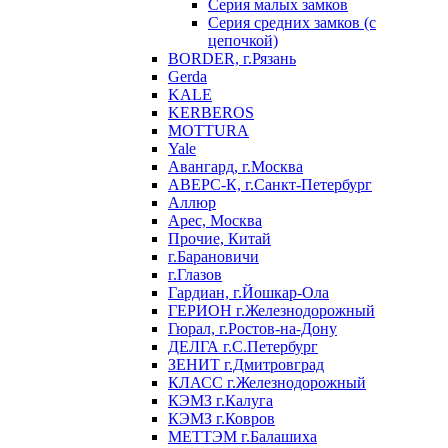
Серия малых замков
Серия средних замков (с
цепочкой)
BORDER, г.Рязань
Gerda
KALE
KERBEROS
MOTTURA
Yale
Авангард, г.Москва
АВЕРС-К, г.Санкт-Петербург
Аллюр
Арес, Москва
Прочие, Китай
г.Барановичи
г.Глазов
Гардиан, г.Йошкар-Ола
ГЕРИОН г.Железнодорожный
Гюрал, г.Ростов-на-Дону
ДЕЛГА г.С.Петербург
ЗЕНИТ г.Дмитровград
КЛАСС г.Железнодорожный
КЭМЗ г.Калуга
КЭМЗ г.Ковров
МЕТТЭМ г.Балашиха