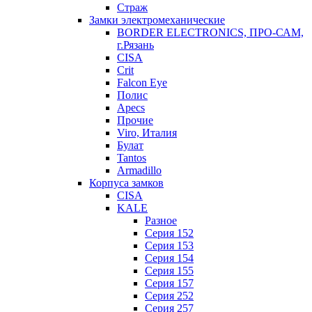
Страж
Замки электромеханические
BORDER ELECTRONICS, ПРО-САМ,
г.Рязань
CISA
Crit
Falcon Eye
Полис
Apecs
Прочие
Viro, Италия
Булат
Tantos
Armadillo
Корпуса замков
CISA
KALE
Разное
Серия 152
Серия 153
Серия 154
Серия 155
Серия 157
Серия 252
Серия 257