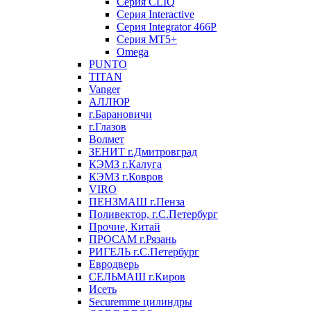
Серия CLIQ
Серия Interactive
Серия Integrator 466P
Серия MT5+
Omega
PUNTO
TITAN
Vanger
АЛЛЮР
г.Барановичи
г.Глазов
Волмет
ЗЕНИТ г.Дмитровград
КЭМЗ г.Калуга
КЭМЗ г.Ковров
VIRO
ПЕНЗМАШ г.Пенза
Поливектор, г.С.Петербург
Прочие, Китай
ПРОСАМ г.Рязань
РИГЕЛЬ г.С.Петербург
Евродверь
СЕЛЬМАШ г.Киров
Исеть
Securemme цилиндры