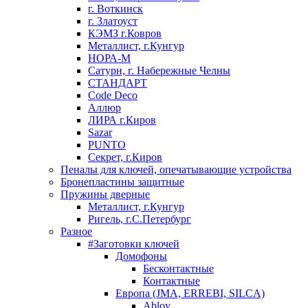
г. Воткинск
г. Златоуст
КЭМЗ г.Ковров
Металлист, г.Кунгур
НОРА-М
Сатурн, г. Набережные Челны
СТАНДАРТ
Code Deco
Аллюр
ЛИРА г.Киров
Sazar
PUNTO
Секрет, г.Киров
Пеналы для ключей, опечатывающие устройства
Бронепластины защитные
Пружины дверные
Металлист, г.Кунгур
Ригель, г.С.Петербург
Разное
#Заготовки ключей
Домофоны
Бесконтактные
Контактные
Европа (JMA, ERREBI, SILCA)
Abloy