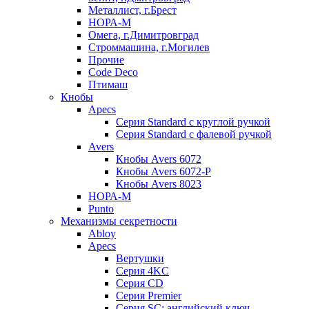
Металлист, г.Брест
НОРА-М
Омега, г.Димитровград
Строммашина, г.Могилев
Прочие
Code Deco
Птимаш
Кнобы
Apecs
Серия Standard с круглой ручкой
Серия Standard с фалевой ручкой
Avers
Кнобы Avers 6072
Кнобы Avers 6072-P
Кнобы Avers 8023
НОРА-М
Punto
Механизмы секретности
Abloy
Apecs
Вертушки
Серия 4KC
Серия CD
Серия Premier
Серия SC: английский ключ