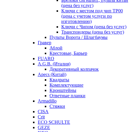
Брелоки сигнализ., пульты китай
(цена без услуг)
Ключи с местом под чип TP00
(цена с учетом услуги по
изготовлению)
Ключи с Чипом (цена без услуг)
Транспондеры (цена без услуг)
Пульты Ворота / Шлагбаумы
Гравер
Аблой
Крестовые, Барьер
FUARO
A.G.B. (Италия)
Декоративный колпачок
Apecs (Китай)
Квадраты
Комплектующие
Кронштейны
Ответные планки
Armadillo
Стяжки
CISA
Crit
ECO SCHULTE
GEZE