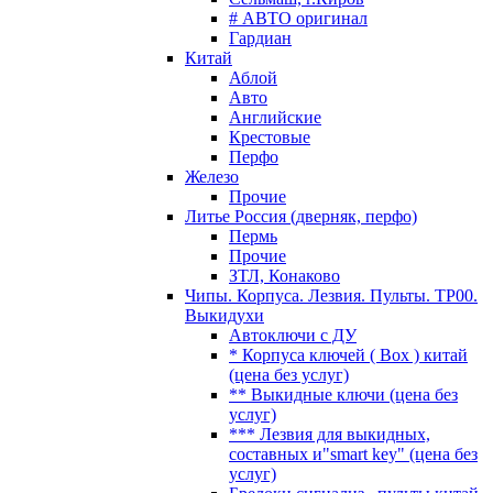
# АВТО оригинал
Гардиан
Китай
Аблой
Авто
Английские
Крестовые
Перфо
Железо
Прочие
Литье Россия (дверняк, перфо)
Пермь
Прочие
ЗТЛ, Конаково
Чипы. Корпуса. Лезвия. Пульты. TP00.
Выкидухи
Автоключи с ДУ
* Корпуса ключей ( Box ) китай
(цена без услуг)
** Выкидные ключи (цена без
услуг)
*** Лезвия для выкидных,
составных и"smart key" (цена без
услуг)