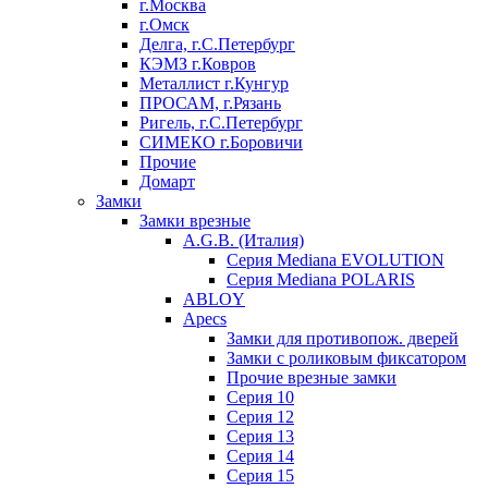
г.Москва
г.Омск
Делга, г.С.Петербург
КЭМЗ г.Ковров
Металлист г.Кунгур
ПРОСАМ, г.Рязань
Ригель, г.С.Петербург
СИМЕКО г.Боровичи
Прочие
Домарт
Замки
Замки врезные
A.G.B. (Италия)
Серия Mediana EVOLUTION
Серия Mediana POLARIS
ABLOY
Apecs
Замки для противопож. дверей
Замки с роликовым фиксатором
Прочие врезные замки
Серия 10
Серия 12
Серия 13
Серия 14
Серия 15