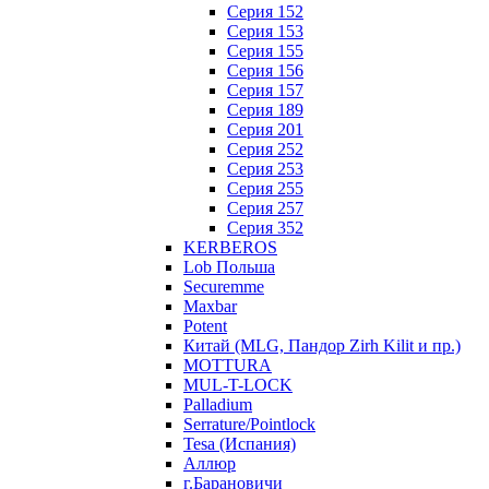
Серия 152
Серия 153
Серия 155
Серия 156
Серия 157
Серия 189
Серия 201
Серия 252
Серия 253
Серия 255
Серия 257
Серия 352
KERBEROS
Lob Польша
Securemme
Maxbar
Potent
Китай (MLG, Пандор Zirh Kilit и пр.)
MOTTURA
MUL-T-LOCK
Palladium
Serrature/Pointlock
Tesa (Испания)
Аллюр
г.Барановичи