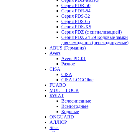
Серия PDB-MOPS
Серия PDR-50
Серия PDR-54
Серия PDS-32
Серия PDS-65
Серия PDS-XS
Серия PDZ (с сигнализацией)
Серия PDZ 24-29 Кодовые замки
для чемоданов (перекодируемые)
ABUS (Германия)
Avers
Avers PD-01
Разное
CISA
CISA
CISA LOGOline
FUARO
MUL-T-LOCK
БУЛАТ
Велосипедные
Всепогодные
Кодовые
ONGUARD
АЛЛЮР
Silca