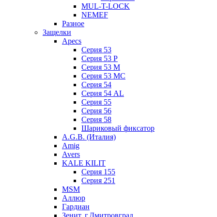
MUL-T-LOCK
NEMEF
Разное
Защелки
Apecs
Серия 53
Серия 53 P
Серия 53 М
Серия 53 МC
Серия 54
Серия 54 AL
Серия 55
Серия 56
Серия 58
Шариковый фиксатор
A.G.B. (Италия)
Amig
Avers
KALE KILIT
Серия 155
Серия 251
MSM
Аллюр
Гардиан
Зенит, г.Дмитровград