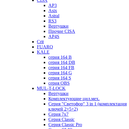
CISA
AP3
Asix
Astral
RS3
Вертушки
Прочие CISA
AP4S
Crit
FUARO
KALE
серия 164 B
серия 164 DB
серия 164 FB
серия 164 G
серия 164 S
серия OBS
MUL-T-LOCK
Вертушки
Комплектующие цил.мех.
Серия "Светофор" 3 in 1 (комплектация
ключей 2+5+2)
Серия 7х7
Серия Classic
Серия Classic Pro