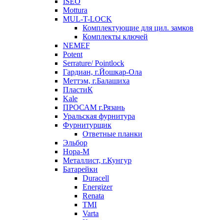
ISEO
Mottura
MUL-T-LOCK
Комплектующие для цил. замков
Комплекты ключей
NEMEF
Potent
Serrature/ Pointlock
Гардиан, г.Йошкар-Ола
Меттэм, г.Балашиха
ПластиК
Kale
ПРОСАМ г.Рязань
Уральская фурнитура
Фурнитурщик
Ответные планки
Эльбор
Нора-М
Металлист, г.Кунгур
Батарейки
Duracell
Energizer
Renata
TMI
Varta