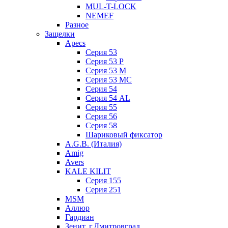
MUL-T-LOCK
NEMEF
Разное
Защелки
Apecs
Серия 53
Серия 53 P
Серия 53 М
Серия 53 МC
Серия 54
Серия 54 AL
Серия 55
Серия 56
Серия 58
Шариковый фиксатор
A.G.B. (Италия)
Amig
Avers
KALE KILIT
Серия 155
Серия 251
MSM
Аллюр
Гардиан
Зенит, г.Дмитровград