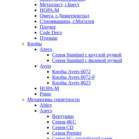
Металлист, г.Брест
НОРА-М
Омега, г.Димитровград
Строммашина, г.Могилев
Прочие
Code Deco
Птимаш
Кнобы
Apecs
Серия Standard с круглой ручкой
Серия Standard с фалевой ручкой
Avers
Кнобы Avers 6072
Кнобы Avers 6072-P
Кнобы Avers 8023
НОРА-М
Punto
Механизмы секретности
Abloy
Apecs
Вертушки
Серия 4KC
Серия CD
Серия Premier
Серия SC: английский ключ