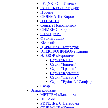
РЕДУКТОР г.Ижевск
РИГЕЛЬ г.С.Петербург
Прочие
СЕЛЬМАШ г.Киров
ПТИМАШ
Сенат, г.Новосибирск
СИМЕКО г.Боровичи
СТАНДАРТ
Фурнитурщик
Elementis
ЦЕРБЕР г.С.Петербург
ЭЛЕКТРОПРИБОР г.Казань
ЭЛЬБОР г.Боровичи
Серия "REX"
Серия "Базальт"
Серия "Гранит"
Серия "Кремень"
Серия "Лазурит"
Серия "Рубин", "Сапфир"
Сазар
Замки кодовые
МЕТТЕМ г.Балашиха
НОРА-М
РИГЕЛЬ г. С.Петербург
СЕЛЬМАШ г.Киров