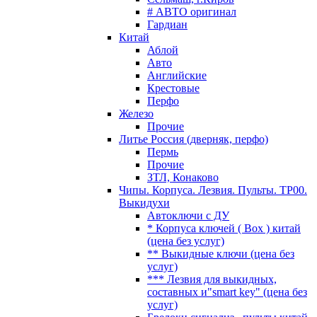
# АВТО оригинал
Гардиан
Китай
Аблой
Авто
Английские
Крестовые
Перфо
Железо
Прочие
Литье Россия (дверняк, перфо)
Пермь
Прочие
ЗТЛ, Конаково
Чипы. Корпуса. Лезвия. Пульты. TP00.
Выкидухи
Автоключи с ДУ
* Корпуса ключей ( Box ) китай
(цена без услуг)
** Выкидные ключи (цена без
услуг)
*** Лезвия для выкидных,
составных и"smart key" (цена без
услуг)