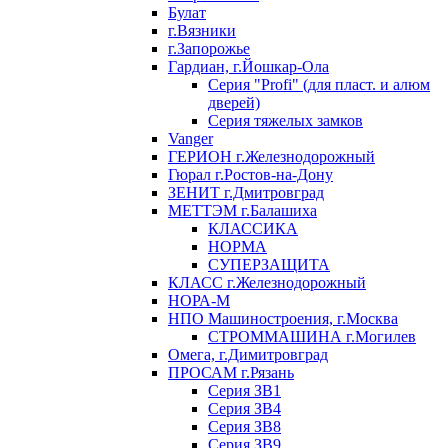
Булат
г.Вязники
г.Запорожье
Гардиан, г.Йошкар-Ола
Серия "Profi" (для пласт. и алюм
дверей)
Серия тяжелых замков
Vanger
ГЕРИОН г.Железнодорожный
Гюрал г.Ростов-на-Дону
ЗЕНИТ г.Дмитровград
МЕТТЭМ г.Балашиха
КЛАССИКА
НОРМА
СУПЕРЗАЩИТА
КЛАСС г.Железнодорожный
НОРА-М
НПО Машиностроения, г.Москва
СТРОММАШИНА г.Могилев
Омега, г.Димитровград
ПРОСАМ г.Рязань
Серия ЗВ1
Серия ЗВ4
Серия ЗВ8
Серия ЗВ9