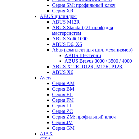
Серия SM: профильный ключ
Серия XR
ABUS цилиндры
ABUS M12R
ABUS Standart (21 проф) для
мастерсистем
ABUS Zolit 1000
ABUS D6, X6
Abus (комплект для цил. механизмов)
ABUS Шестерни
ABUS Bravus 3000 / 3500 / 4000
ABUS X12R, D12R, M12R, P12R
ABUS X6
Avers
Серия AM
Серия BM
Серия EL
Серия FM
Серия LL
Серия ZC
Серия ZM: профильный ключ
Серия JM
Серия GM
AJAX