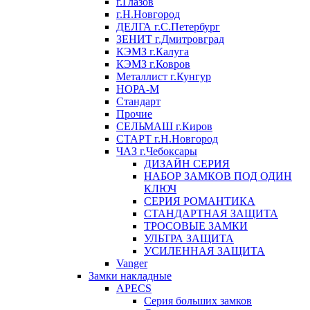
г.Глазов
г.Н.Новгород
ДЕЛГА г.С.Петербург
ЗЕНИТ г.Дмитровград
КЭМЗ г.Калуга
КЭМЗ г.Ковров
Металлист г.Кунгур
НОРА-М
Стандарт
Прочие
СЕЛЬМАШ г.Киров
СТАРТ г.Н.Новгород
ЧАЗ г.Чебоксары
ДИЗАЙН СЕРИЯ
НАБОР ЗАМКОВ ПОД ОДИН
КЛЮЧ
СЕРИЯ РОМАНТИКА
СТАНДАРТНАЯ ЗАЩИТА
ТРОСОВЫЕ ЗАМКИ
УЛЬТРА ЗАЩИТА
УСИЛЕННАЯ ЗАЩИТА
Vanger
Замки накладные
APECS
Серия больших замков