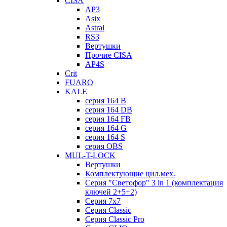
CISA
AP3
Asix
Astral
RS3
Вертушки
Прочие CISA
AP4S
Crit
FUARO
KALE
серия 164 B
серия 164 DB
серия 164 FB
серия 164 G
серия 164 S
серия OBS
MUL-T-LOCK
Вертушки
Комплектующие цил.мех.
Серия "Светофор" 3 in 1 (комплектация
ключей 2+5+2)
Серия 7х7
Серия Classic
Серия Classic Pro