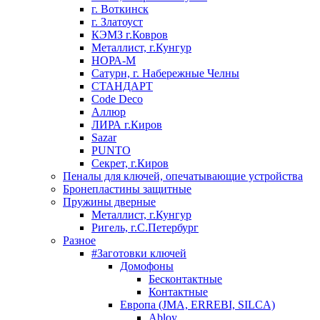
г. Воткинск
г. Златоуст
КЭМЗ г.Ковров
Металлист, г.Кунгур
НОРА-М
Сатурн, г. Набережные Челны
СТАНДАРТ
Code Deco
Аллюр
ЛИРА г.Киров
Sazar
PUNTO
Секрет, г.Киров
Пеналы для ключей, опечатывающие устройства
Бронепластины защитные
Пружины дверные
Металлист, г.Кунгур
Ригель, г.С.Петербург
Разное
#Заготовки ключей
Домофоны
Бесконтактные
Контактные
Европа (JMA, ERREBI, SILCA)
Abloy