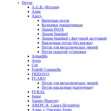
Петли
A.G.B. (Италия)
Amig
Apecs
Ввертные петли
Колпачки декоративные
Линия INOX
Линия Standard
Линия Standard с фигурной заглушкой
Накладные петли (без врезки)
Петли для металлических дверей
Петли скрытой установки
Armadillo
Avers
Crit
Fratelli Comunello
FRIDAVO
FUARO
Петли для металлических дверей
Петли накладные (карточные)
FURAL
Justor
Vanger (Вангер)
АВЕРС-К, Санкт-Петербург
Алми, г. Орехово-Зуево