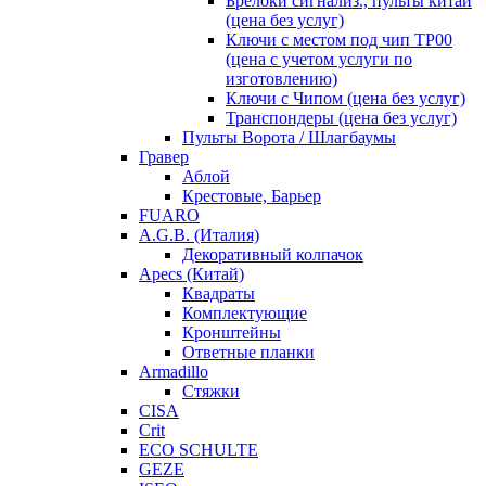
Брелоки сигнализ., пульты китай
(цена без услуг)
Ключи с местом под чип TP00
(цена с учетом услуги по
изготовлению)
Ключи с Чипом (цена без услуг)
Транспондеры (цена без услуг)
Пульты Ворота / Шлагбаумы
Гравер
Аблой
Крестовые, Барьер
FUARO
A.G.B. (Италия)
Декоративный колпачок
Apecs (Китай)
Квадраты
Комплектующие
Кронштейны
Ответные планки
Armadillo
Стяжки
CISA
Crit
ECO SCHULTE
GEZE