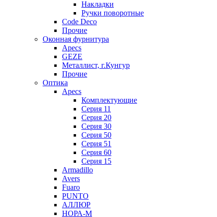
Накладки
Ручки поворотные
Code Deco
Прочие
Оконная фурнитура
Apecs
GEZE
Металлист, г.Кунгур
Прочие
Оптика
Apecs
Комплектующие
Серия 11
Серия 20
Серия 30
Серия 50
Серия 51
Серия 60
Серия 15
Armadillo
Avers
Fuaro
PUNTO
АЛЛЮР
НОРА-М