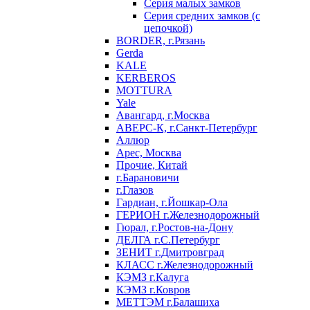
Серия малых замков
Серия средних замков (с
цепочкой)
BORDER, г.Рязань
Gerda
KALE
KERBEROS
MOTTURA
Yale
Авангард, г.Москва
АВЕРС-К, г.Санкт-Петербург
Аллюр
Арес, Москва
Прочие, Китай
г.Барановичи
г.Глазов
Гардиан, г.Йошкар-Ола
ГЕРИОН г.Железнодорожный
Гюрал, г.Ростов-на-Дону
ДЕЛГА г.С.Петербург
ЗЕНИТ г.Дмитровград
КЛАСС г.Железнодорожный
КЭМЗ г.Калуга
КЭМЗ г.Ковров
МЕТТЭМ г.Балашиха