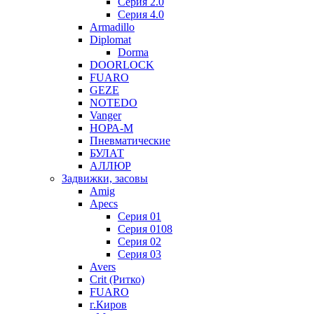
Серия 2.0
Серия 4.0
Armadillo
Diplomat
Dorma
DOORLOCK
FUARO
GEZE
NOTEDO
Vanger
НОРА-М
Пневматические
БУЛАТ
АЛЛЮР
Задвижки, засовы
Amig
Apecs
Серия 01
Серия 0108
Серия 02
Серия 03
Avers
Crit (Ритко)
FUARO
г.Киров