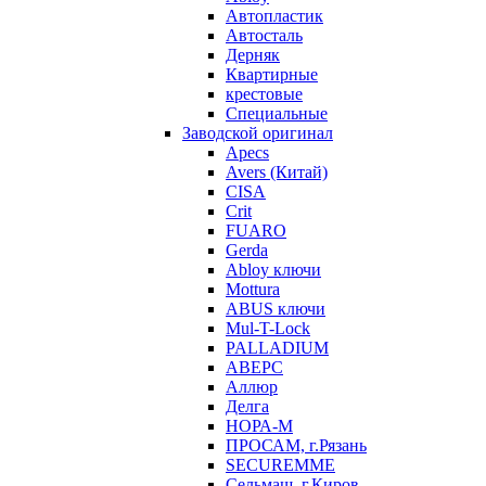
Автопластик
Автосталь
Дерняк
Квартирные
крестовые
Специальные
Заводской оригинал
Apecs
Avers (Китай)
CISA
Crit
FUARO
Gerda
Abloy ключи
Mottura
ABUS ключи
Mul-T-Lock
PALLADIUM
АВЕРС
Аллюр
Делга
НОРА-М
ПРОСАМ, г.Рязань
SECUREMME
Сельмаш, г.Киров