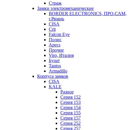
Страж
Замки электромеханические
BORDER ELECTRONICS, ПРО-САМ,
г.Рязань
CISA
Crit
Falcon Eye
Полис
Apecs
Прочие
Viro, Италия
Булат
Tantos
Armadillo
Корпуса замков
CISA
KALE
Разное
Серия 152
Серия 153
Серия 154
Серия 155
Серия 157
Серия 252
Серия 257