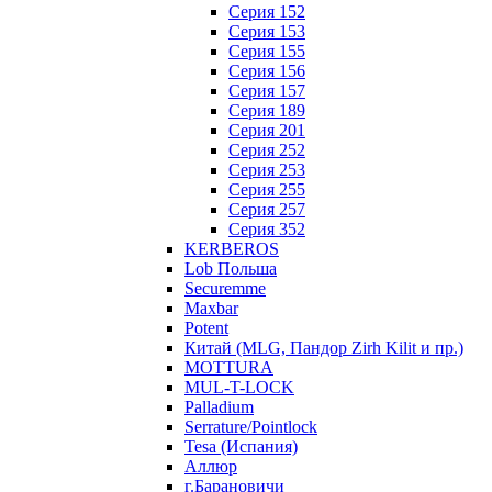
Серия 152
Серия 153
Серия 155
Серия 156
Серия 157
Серия 189
Серия 201
Серия 252
Серия 253
Серия 255
Серия 257
Серия 352
KERBEROS
Lob Польша
Securemme
Maxbar
Potent
Китай (MLG, Пандор Zirh Kilit и пр.)
MOTTURA
MUL-T-LOCK
Palladium
Serrature/Pointlock
Tesa (Испания)
Аллюр
г.Барановичи