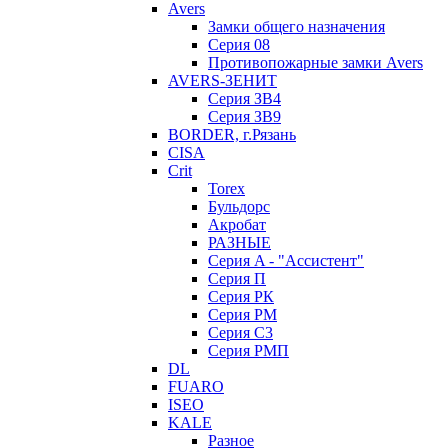
Avers
Замки общего назначения
Серия 08
Противопожарные замки Avers
AVERS-ЗЕНИТ
Серия ЗВ4
Серия ЗВ9
BORDER, г.Рязань
CISA
Crit
Torex
Бульдорс
Акробат
РАЗНЫЕ
Серия A - "Ассистент"
Серия П
Серия РК
Серия РМ
Серия С3
Серия РМП
DL
FUARO
ISEO
KALE
Разное