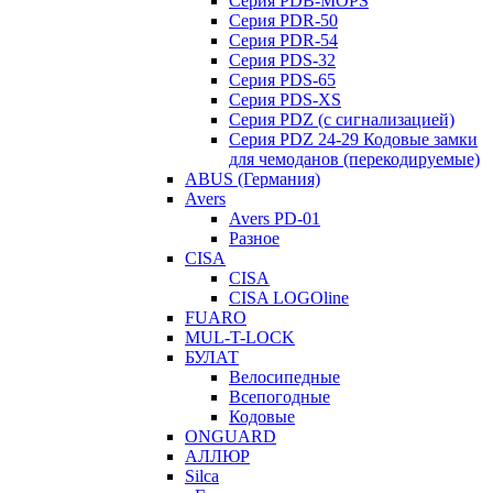
Серия PDB-MOPS
Серия PDR-50
Серия PDR-54
Серия PDS-32
Серия PDS-65
Серия PDS-XS
Серия PDZ (с сигнализацией)
Серия PDZ 24-29 Кодовые замки
для чемоданов (перекодируемые)
ABUS (Германия)
Avers
Avers PD-01
Разное
CISA
CISA
CISA LOGOline
FUARO
MUL-T-LOCK
БУЛАТ
Велосипедные
Всепогодные
Кодовые
ONGUARD
АЛЛЮР
Silca