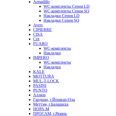
Armadillo
WC-комплекты Серия LD
WC-комплекты Серия SQ
Накладки Серия LD
Накладки Серия SQ
Avers
CIPIERRE
CISA
Crit
FUARO
WC-комплекты
Накладки
IMPERO
WC-комплекты
Накладки
KALE
MOTTURA
MUL-T-LOCK
PASINI
PUNTO
Аллюр
Гардиан, г.Йошкар-Ола
Меттэм, г.Балашиха
НОРА-М
ПРОСАМ, г.Рязань