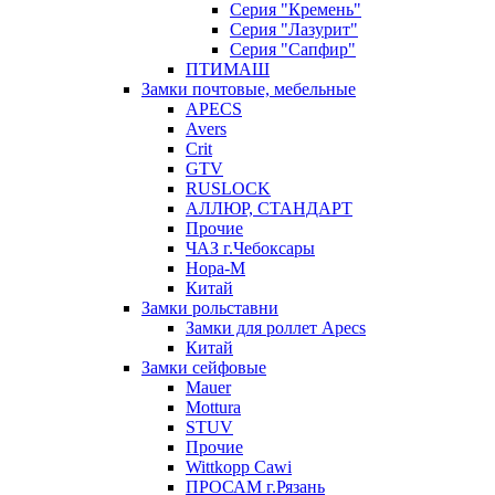
Серия "Кремень"
Серия "Лазурит"
Серия "Сапфир"
ПТИМАШ
Замки почтовые, мебельные
APECS
Avers
Crit
GTV
RUSLOCK
АЛЛЮР, СТАНДАРТ
Прочие
ЧАЗ г.Чебоксары
Нора-М
Китай
Замки рольставни
Замки для роллет Apecs
Китай
Замки сейфовые
Mauer
Mottura
STUV
Прочие
Wittkopp Cawi
ПРОСАМ г.Рязань