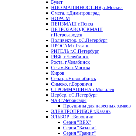
Булат
НПО МАШИНОСТ-ИЯ, г.Москва
Омега, г.Димитровград
НОРА-М
ПЕНЗМАШ г.Пенза
ПЕТРОЗАВОДСКМАШ
г.Петрозаводск
Поливектор, г.С.Петербург
ПРОСАМ г.Рязань
РИГЕЛЬ г.С.Петербург
РИФ, г.Челябинск
Роста, г.Челябинск
Сезам-Ко г.Москва
Киров
Сенат, г.Новосибирск
Симеко, г.Боровичи
СТРОММАШИНА г.Могилев
Цербер, г.С.Петербург
ЧАЗ г.Чебоксары
Проушины для навесных замков
ЭЛЕКТРОПРИБОР г.Казань
ЭЛЬБОР г.Боровичи
Серия "REX"
Серия "Базальт"
Серия "Гранит"