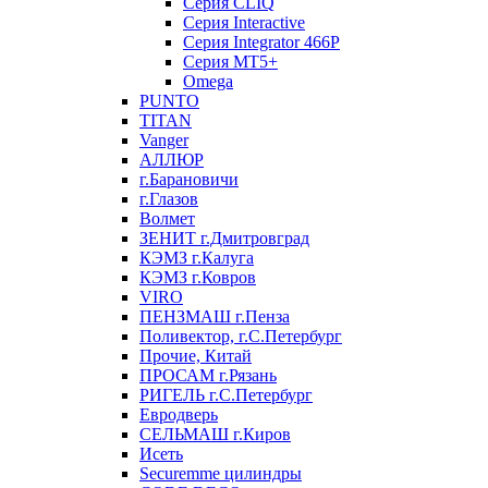
Серия CLIQ
Серия Interactive
Серия Integrator 466P
Серия MT5+
Omega
PUNTO
TITAN
Vanger
АЛЛЮР
г.Барановичи
г.Глазов
Волмет
ЗЕНИТ г.Дмитровград
КЭМЗ г.Калуга
КЭМЗ г.Ковров
VIRO
ПЕНЗМАШ г.Пенза
Поливектор, г.С.Петербург
Прочие, Китай
ПРОСАМ г.Рязань
РИГЕЛЬ г.С.Петербург
Евродверь
СЕЛЬМАШ г.Киров
Исеть
Securemme цилиндры