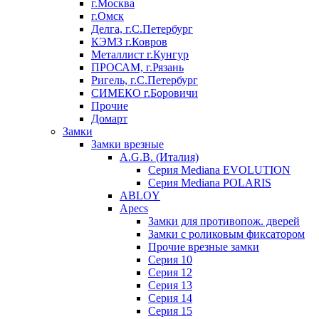
г.Москва
г.Омск
Делга, г.С.Петербург
КЭМЗ г.Ковров
Металлист г.Кунгур
ПРОСАМ, г.Рязань
Ригель, г.С.Петербург
СИМЕКО г.Боровичи
Прочие
Домарт
Замки
Замки врезные
A.G.B. (Италия)
Серия Mediana EVOLUTION
Серия Mediana POLARIS
ABLOY
Apecs
Замки для противопож. дверей
Замки с роликовым фиксатором
Прочие врезные замки
Серия 10
Серия 12
Серия 13
Серия 14
Серия 15