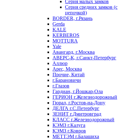
Серия малых замков
Серия средних замков (с
цепочкой)
BORDER, г.Рязань
Gerda
KALE
KERBEROS
MOTTURA
Yale
Авангард, г.Москва
АВЕРС-К, г.Санкт-Петербург
Аллюр
Арес, Москва
Прочие, Китай
г.Барановичи
г.Глазов
Гардиан, г.Йошкар-Ола
ГЕРИОН г.Железнодорожный
Гюрал, г.Ростов-на-Дону
ДЕЛГА г.С.Петербург
ЗЕНИТ г.Дмитровград
КЛАСС г.Железнодорожный
КЭМЗ г.Калуга
КЭМЗ г.Ковров
МЕТТЭМ г.Балашиха