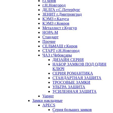
г.Глазов
г.Н.Новгород
ДЕЛГА г.С.Петербург
ЗЕНИТ г.Дмитровград
КЭМЗ г.Калуга
КЭМЗ г.Ковров
Металлист г.Кунгур
НОРА-М
Стандарт
Прочие
СЕЛЬМАШ г.Киров
СТАРТ г.Н.Новгород
ЧАЗ г.Чебоксары
ДИЗАЙН СЕРИЯ
НАБОР ЗАМКОВ ПОД ОДИН
КЛЮЧ
СЕРИЯ РОМАНТИКА
СТАНДАРТНАЯ ЗАЩИТА
ТРОСОВЫЕ ЗАМКИ
УЛЬТРА ЗАЩИТА
УСИЛЕННАЯ ЗАЩИТА
Vanger
Замки накладные
APECS
Серия больших замков