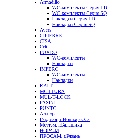
Armadillo
WC-комплекты Серия LD
WC-комплекты Серия SQ
Накладки Серия LD
Накладки Серия SQ
Avers
CIPIERRE
CISA
Crit
FUARO
WC-комплекты
Накладки
IMPERO
WC-комплекты
Накладки
KALE
MOTTURA
MUL-T-LOCK
PASINI
PUNTO
Аллюр
Гардиан, г.Йошкар-Ола
Меттэм, г.Балашиха
НОРА-М
ПРОСАМ, г.Рязань