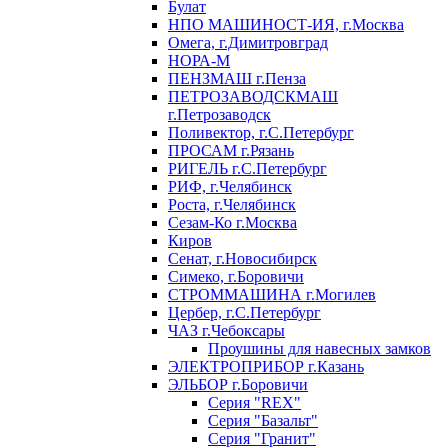
Булат
НПО МАШИНОСТ-ИЯ, г.Москва
Омега, г.Димитровград
НОРА-М
ПЕНЗМАШ г.Пенза
ПЕТРОЗАВОДСКМАШ
г.Петрозаводск
Поливектор, г.С.Петербург
ПРОСАМ г.Рязань
РИГЕЛЬ г.С.Петербург
РИФ, г.Челябинск
Роста, г.Челябинск
Сезам-Ко г.Москва
Киров
Сенат, г.Новосибирск
Симеко, г.Боровичи
СТРОММАШИНА г.Могилев
Цербер, г.С.Петербург
ЧАЗ г.Чебоксары
Проушины для навесных замков
ЭЛЕКТРОПРИБОР г.Казань
ЭЛЬБОР г.Боровичи
Серия "REX"
Серия "Базальт"
Серия "Гранит"