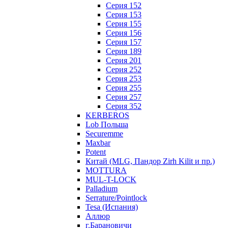
Серия 152
Серия 153
Серия 155
Серия 156
Серия 157
Серия 189
Серия 201
Серия 252
Серия 253
Серия 255
Серия 257
Серия 352
KERBEROS
Lob Польша
Securemme
Maxbar
Potent
Китай (MLG, Пандор Zirh Kilit и пр.)
MOTTURA
MUL-T-LOCK
Palladium
Serrature/Pointlock
Tesa (Испания)
Аллюр
г.Барановичи