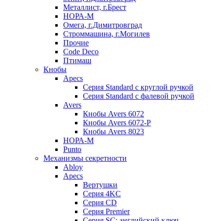
Металлист, г.Брест
НОРА-М
Омега, г.Димитровград
Строммашина, г.Могилев
Прочие
Code Deco
Птимаш
Кнобы
Apecs
Серия Standard с круглой ручкой
Серия Standard с фалевой ручкой
Avers
Кнобы Avers 6072
Кнобы Avers 6072-P
Кнобы Avers 8023
НОРА-М
Punto
Механизмы секретности
Abloy
Apecs
Вертушки
Серия 4KC
Серия CD
Серия Premier
Серия SC: английский ключ