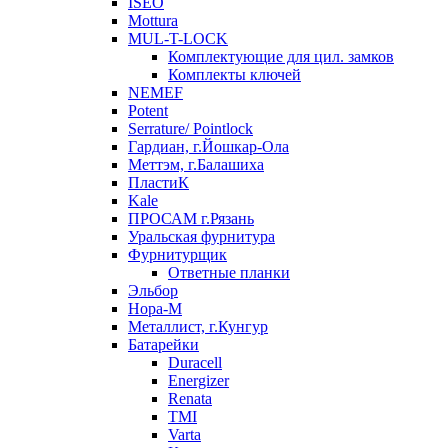
ISEO
Mottura
MUL-T-LOCK
Комплектующие для цил. замков
Комплекты ключей
NEMEF
Potent
Serrature/ Pointlock
Гардиан, г.Йошкар-Ола
Меттэм, г.Балашиха
ПластиК
Kale
ПРОСАМ г.Рязань
Уральская фурнитура
Фурнитурщик
Ответные планки
Эльбор
Нора-М
Металлист, г.Кунгур
Батарейки
Duracell
Energizer
Renata
TMI
Varta