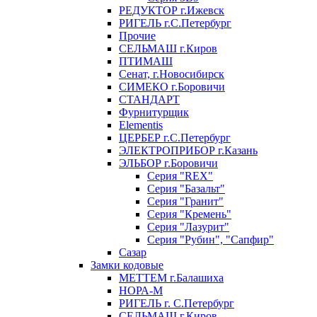
РЕДУКТОР г.Ижевск
РИГЕЛЬ г.С.Петербург
Прочие
СЕЛЬМАШ г.Киров
ПТИМАШ
Сенат, г.Новосибирск
СИМЕКО г.Боровичи
СТАНДАРТ
Фурнитурщик
Elementis
ЦЕРБЕР г.С.Петербург
ЭЛЕКТРОПРИБОР г.Казань
ЭЛЬБОР г.Боровичи
Серия "REX"
Серия "Базальт"
Серия "Гранит"
Серия "Кремень"
Серия "Лазурит"
Серия "Рубин", "Сапфир"
Сазар
Замки кодовые
МЕТТЕМ г.Балашиха
НОРА-М
РИГЕЛЬ г. С.Петербург
СЕЛЬМАШ г.Киров