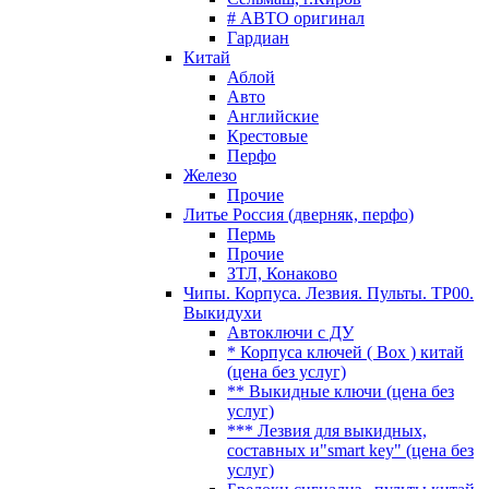
# АВТО оригинал
Гардиан
Китай
Аблой
Авто
Английские
Крестовые
Перфо
Железо
Прочие
Литье Россия (дверняк, перфо)
Пермь
Прочие
ЗТЛ, Конаково
Чипы. Корпуса. Лезвия. Пульты. TP00.
Выкидухи
Автоключи с ДУ
* Корпуса ключей ( Box ) китай
(цена без услуг)
** Выкидные ключи (цена без
услуг)
*** Лезвия для выкидных,
составных и"smart key" (цена без
услуг)