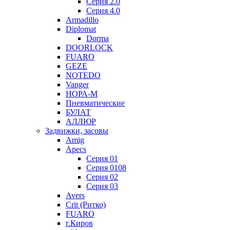
Серия 2.0
Серия 4.0
Armadillo
Diplomat
Dorma
DOORLOCK
FUARO
GEZE
NOTEDO
Vanger
НОРА-М
Пневматические
БУЛАТ
АЛЛЮР
Задвижки, засовы
Amig
Apecs
Серия 01
Серия 0108
Серия 02
Серия 03
Avers
Crit (Ритко)
FUARO
г.Киров