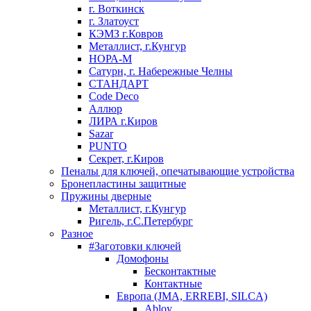
г. Воткинск
г. Златоуст
КЭМЗ г.Ковров
Металлист, г.Кунгур
НОРА-М
Сатурн, г. Набережные Челны
СТАНДАРТ
Code Deco
Аллюр
ЛИРА г.Киров
Sazar
PUNTO
Секрет, г.Киров
Пеналы для ключей, опечатывающие устройства
Бронепластины защитные
Пружины дверные
Металлист, г.Кунгур
Ригель, г.С.Петербург
Разное
#Заготовки ключей
Домофоны
Бесконтактные
Контактные
Европа (JMA, ERREBI, SILCA)
Abloy