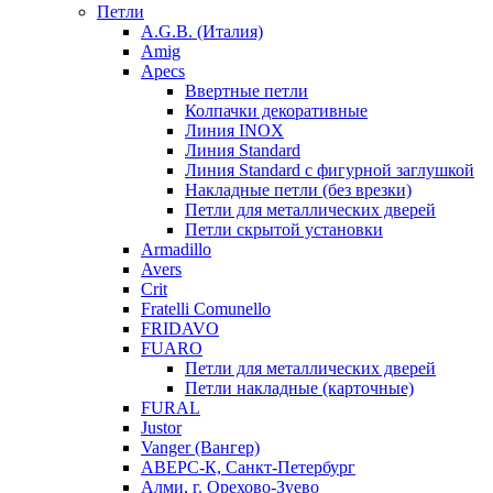
Петли
A.G.B. (Италия)
Amig
Apecs
Ввертные петли
Колпачки декоративные
Линия INOX
Линия Standard
Линия Standard с фигурной заглушкой
Накладные петли (без врезки)
Петли для металлических дверей
Петли скрытой установки
Armadillo
Avers
Crit
Fratelli Comunello
FRIDAVO
FUARO
Петли для металлических дверей
Петли накладные (карточные)
FURAL
Justor
Vanger (Вангер)
АВЕРС-К, Санкт-Петербург
Алми, г. Орехово-Зуево