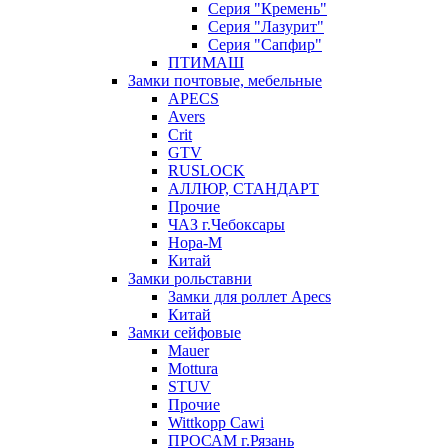
Серия "Кремень"
Серия "Лазурит"
Серия "Сапфир"
ПТИМАШ
Замки почтовые, мебельные
APECS
Avers
Crit
GTV
RUSLOCK
АЛЛЮР, СТАНДАРТ
Прочие
ЧАЗ г.Чебоксары
Нора-М
Китай
Замки рольставни
Замки для роллет Apecs
Китай
Замки сейфовые
Mauer
Mottura
STUV
Прочие
Wittkopp Cawi
ПРОСАМ г.Рязань