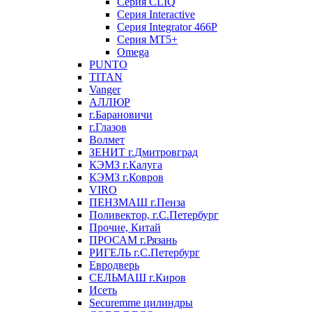
Серия CLIQ
Серия Interactive
Серия Integrator 466P
Серия MT5+
Omega
PUNTO
TITAN
Vanger
АЛЛЮР
г.Барановичи
г.Глазов
Волмет
ЗЕНИТ г.Дмитровград
КЭМЗ г.Калуга
КЭМЗ г.Ковров
VIRO
ПЕНЗМАШ г.Пенза
Поливектор, г.С.Петербург
Прочие, Китай
ПРОСАМ г.Рязань
РИГЕЛЬ г.С.Петербург
Евродверь
СЕЛЬМАШ г.Киров
Исеть
Securemme цилиндры