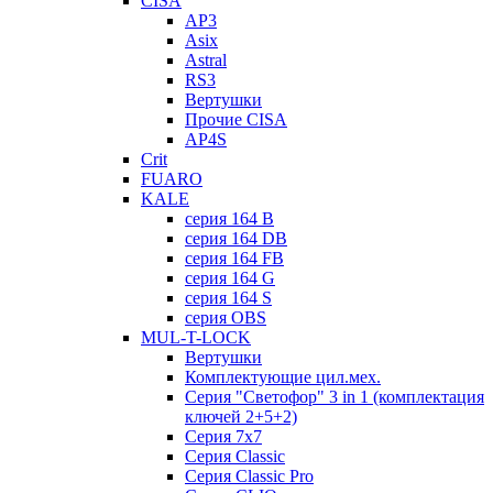
CISA
AP3
Asix
Astral
RS3
Вертушки
Прочие CISA
AP4S
Crit
FUARO
KALE
серия 164 B
серия 164 DB
серия 164 FB
серия 164 G
серия 164 S
серия OBS
MUL-T-LOCK
Вертушки
Комплектующие цил.мех.
Серия "Светофор" 3 in 1 (комплектация
ключей 2+5+2)
Серия 7х7
Серия Classic
Серия Classic Pro