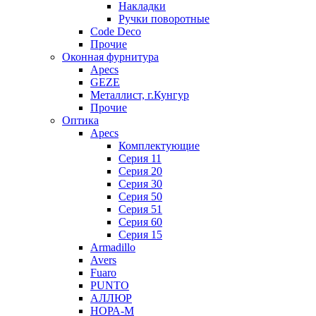
Накладки
Ручки поворотные
Code Deco
Прочие
Оконная фурнитура
Apecs
GEZE
Металлист, г.Кунгур
Прочие
Оптика
Apecs
Комплектующие
Серия 11
Серия 20
Серия 30
Серия 50
Серия 51
Серия 60
Серия 15
Armadillo
Avers
Fuaro
PUNTO
АЛЛЮР
НОРА-М