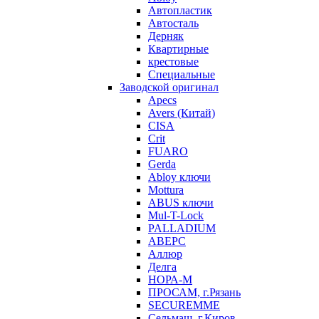
Автопластик
Автосталь
Дерняк
Квартирные
крестовые
Специальные
Заводской оригинал
Apecs
Avers (Китай)
CISA
Crit
FUARO
Gerda
Abloy ключи
Mottura
ABUS ключи
Mul-T-Lock
PALLADIUM
АВЕРС
Аллюр
Делга
НОРА-М
ПРОСАМ, г.Рязань
SECUREMME
Сельмаш, г.Киров