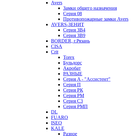
Avers
Замки общего назначения
Серия 08
Противопожарные замки Avers
AVERS-ЗЕНИТ
Серия ЗВ4
Серия ЗВ9
BORDER, г.Рязань
CISA
Crit
Torex
Бульдорс
Акробат
РАЗНЫЕ
Серия A - "Ассистент"
Серия П
Серия РК
Серия РМ
Серия С3
Серия РМП
DL
FUARO
ISEO
KALE
Разное