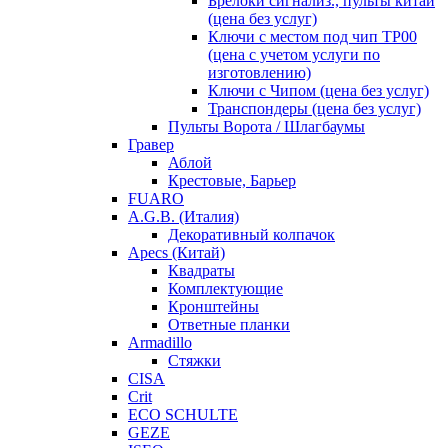
Брелоки сигнализ., пульты китай
(цена без услуг)
Ключи с местом под чип TP00
(цена с учетом услуги по
изготовлению)
Ключи с Чипом (цена без услуг)
Транспондеры (цена без услуг)
Пульты Ворота / Шлагбаумы
Гравер
Аблой
Крестовые, Барьер
FUARO
A.G.B. (Италия)
Декоративный колпачок
Apecs (Китай)
Квадраты
Комплектующие
Кронштейны
Ответные планки
Armadillo
Стяжки
CISA
Crit
ECO SCHULTE
GEZE