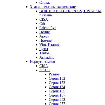
Страж
Замки электромеханические
BORDER ELECTRONICS, ПРО-САМ,
г.Рязань
CISA
Crit
Falcon Eye
Полис
Apecs
Прочие
Viro, Италия
Булат
Tantos
Armadillo
Корпуса замков
CISA
KALE
Разное
Серия 152
Серия 153
Серия 154
Серия 155
Серия 157
Серия 252
Серия 257