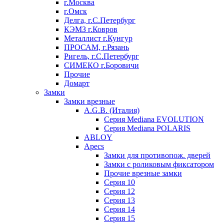
г.Москва
г.Омск
Делга, г.С.Петербург
КЭМЗ г.Ковров
Металлист г.Кунгур
ПРОСАМ, г.Рязань
Ригель, г.С.Петербург
СИМЕКО г.Боровичи
Прочие
Домарт
Замки
Замки врезные
A.G.B. (Италия)
Серия Mediana EVOLUTION
Серия Mediana POLARIS
ABLOY
Apecs
Замки для противопож. дверей
Замки с роликовым фиксатором
Прочие врезные замки
Серия 10
Серия 12
Серия 13
Серия 14
Серия 15