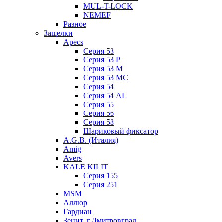
MUL-T-LOCK
NEMEF
Разное
Защелки
Apecs
Серия 53
Серия 53 P
Серия 53 М
Серия 53 МC
Серия 54
Серия 54 AL
Серия 55
Серия 56
Серия 58
Шариковый фиксатор
A.G.B. (Италия)
Amig
Avers
KALE KILIT
Серия 155
Серия 251
MSM
Аллюр
Гардиан
Зенит, г.Дмитровград