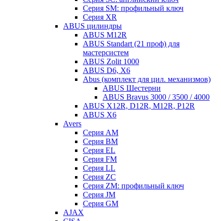
Серия SM: профильный ключ
Серия XR
ABUS цилиндры
ABUS M12R
ABUS Standart (21 проф) для
мастерсистем
ABUS Zolit 1000
ABUS D6, X6
Abus (комплект для цил. механизмов)
ABUS Шестерни
ABUS Bravus 3000 / 3500 / 4000
ABUS X12R, D12R, M12R, P12R
ABUS X6
Avers
Серия AM
Серия BM
Серия EL
Серия FM
Серия LL
Серия ZC
Серия ZM: профильный ключ
Серия JM
Серия GM
AJAX