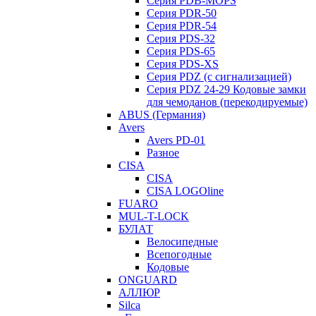
Серия PDB-MOPS
Серия PDR-50
Серия PDR-54
Серия PDS-32
Серия PDS-65
Серия PDS-XS
Серия PDZ (с сигнализацией)
Серия PDZ 24-29 Кодовые замки
для чемоданов (перекодируемые)
ABUS (Германия)
Avers
Avers PD-01
Разное
CISA
CISA
CISA LOGOline
FUARO
MUL-T-LOCK
БУЛАТ
Велосипедные
Всепогодные
Кодовые
ONGUARD
АЛЛЮР
Silca