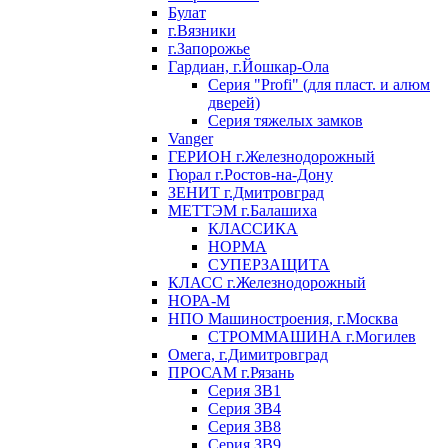
Булат
г.Вязники
г.Запорожье
Гардиан, г.Йошкар-Ола
Серия "Profi" (для пласт. и алюм
дверей)
Серия тяжелых замков
Vanger
ГЕРИОН г.Железнодорожный
Гюрал г.Ростов-на-Дону
ЗЕНИТ г.Дмитровград
МЕТТЭМ г.Балашиха
КЛАССИКА
НОРМА
СУПЕРЗАЩИТА
КЛАСС г.Железнодорожный
НОРА-М
НПО Машиностроения, г.Москва
СТРОММАШИНА г.Могилев
Омега, г.Димитровград
ПРОСАМ г.Рязань
Серия ЗВ1
Серия ЗВ4
Серия ЗВ8
Серия ЗВ9