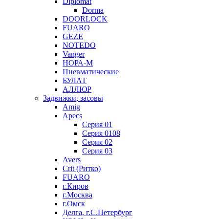
Diplomat
Dorma
DOORLOCK
FUARO
GEZE
NOTEDO
Vanger
НОРА-М
Пневматические
БУЛАТ
АЛЛЮР
Задвижки, засовы
Amig
Apecs
Серия 01
Серия 0108
Серия 02
Серия 03
Avers
Crit (Ритко)
FUARO
г.Киров
г.Москва
г.Омск
Делга, г.С.Петербург