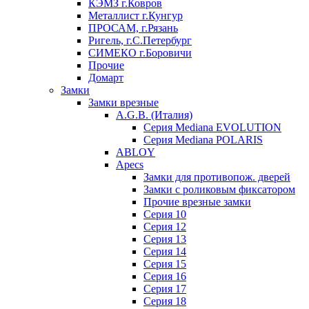
КЭМЗ г.Ковров
Металлист г.Кунгур
ПРОСАМ, г.Рязань
Ригель, г.С.Петербург
СИМЕКО г.Боровичи
Прочие
Домарт
Замки
Замки врезные
A.G.B. (Италия)
Серия Mediana EVOLUTION
Серия Mediana POLARIS
ABLOY
Apecs
Замки для противопож. дверей
Замки с роликовым фиксатором
Прочие врезные замки
Серия 10
Серия 12
Серия 13
Серия 14
Серия 15
Серия 16
Серия 17
Серия 18