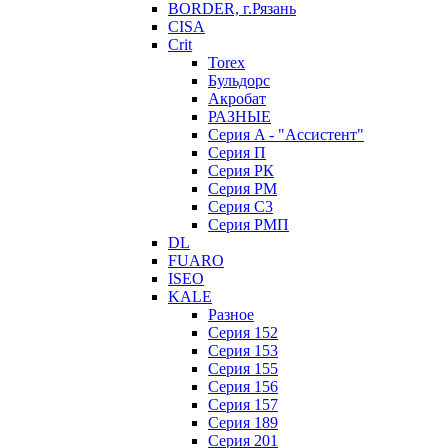
BORDER, г.Рязань
CISA
Crit
Torex
Бульдорс
Акробат
РАЗНЫЕ
Серия A - "Ассистент"
Серия П
Серия РК
Серия РМ
Серия С3
Серия РМП
DL
FUARO
ISEO
KALE
Разное
Серия 152
Серия 153
Серия 155
Серия 156
Серия 157
Серия 189
Серия 201