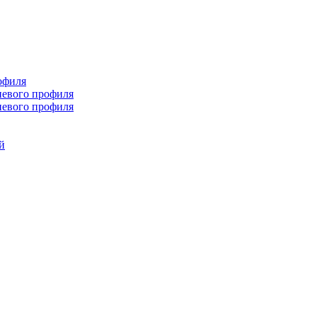
офиля
иевого профиля
иевого профиля
й