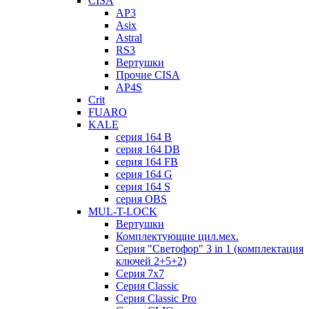
CISA
AP3
Asix
Astral
RS3
Вертушки
Прочие CISA
AP4S
Crit
FUARO
KALE
серия 164 B
серия 164 DB
серия 164 FB
серия 164 G
серия 164 S
серия OBS
MUL-T-LOCK
Вертушки
Комплектующие цил.мех.
Серия "Светофор" 3 in 1 (комплектация
ключей 2+5+2)
Серия 7х7
Серия Classic
Серия Classic Pro