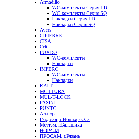
Armadillo
WC-комплекты Серия LD
WC-комплекты Серия SQ
Накладки Серия LD
Накладки Серия SQ
Avers
CIPIERRE
CISA
Crit
FUARO
WC-комплекты
Накладки
IMPERO
WC-комплекты
Накладки
KALE
MOTTURA
MUL-T-LOCK
PASINI
PUNTO
Аллюр
Гардиан, г.Йошкар-Ола
Меттэм, г.Балашиха
НОРА-М
ПРОСАМ, г.Рязань