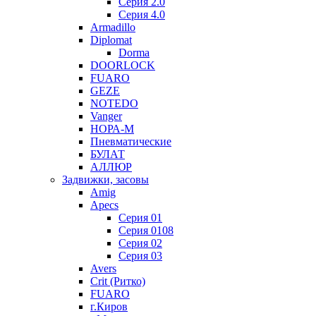
Серия 2.0
Серия 4.0
Armadillo
Diplomat
Dorma
DOORLOCK
FUARO
GEZE
NOTEDO
Vanger
НОРА-М
Пневматические
БУЛАТ
АЛЛЮР
Задвижки, засовы
Amig
Apecs
Серия 01
Серия 0108
Серия 02
Серия 03
Avers
Crit (Ритко)
FUARO
г.Киров