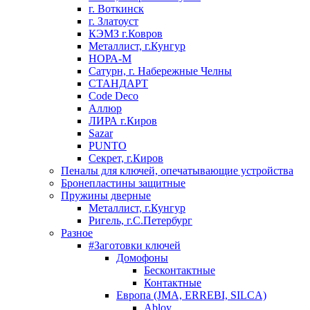
г. Воткинск
г. Златоуст
КЭМЗ г.Ковров
Металлист, г.Кунгур
НОРА-М
Сатурн, г. Набережные Челны
СТАНДАРТ
Code Deco
Аллюр
ЛИРА г.Киров
Sazar
PUNTO
Секрет, г.Киров
Пеналы для ключей, опечатывающие устройства
Бронепластины защитные
Пружины дверные
Металлист, г.Кунгур
Ригель, г.С.Петербург
Разное
#Заготовки ключей
Домофоны
Бесконтактные
Контактные
Европа (JMA, ERREBI, SILCA)
Abloy