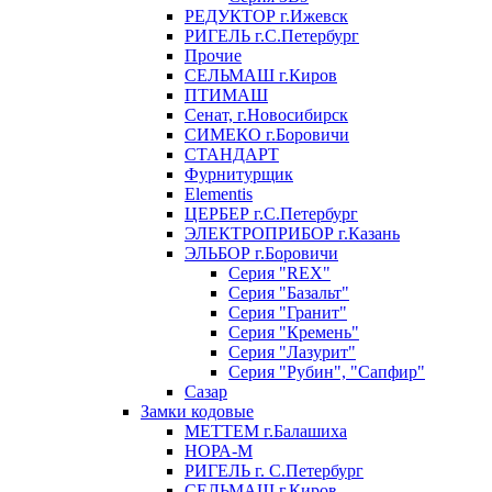
РЕДУКТОР г.Ижевск
РИГЕЛЬ г.С.Петербург
Прочие
СЕЛЬМАШ г.Киров
ПТИМАШ
Сенат, г.Новосибирск
СИМЕКО г.Боровичи
СТАНДАРТ
Фурнитурщик
Elementis
ЦЕРБЕР г.С.Петербург
ЭЛЕКТРОПРИБОР г.Казань
ЭЛЬБОР г.Боровичи
Серия "REX"
Серия "Базальт"
Серия "Гранит"
Серия "Кремень"
Серия "Лазурит"
Серия "Рубин", "Сапфир"
Сазар
Замки кодовые
МЕТТЕМ г.Балашиха
НОРА-М
РИГЕЛЬ г. С.Петербург
СЕЛЬМАШ г.Киров