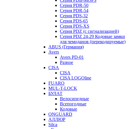
Серия PDB-MOPS
Серия PDR-50
Серия PDR-54
Серия PDS-32
Серия PDS-65
Серия PDS-XS
Серия PDZ (с сигнализацией)
Серия PDZ 24-29 Кодовые замки
для чемоданов (перекодируемые)
ABUS (Германия)
Avers
Avers PD-01
Разное
CISA
CISA
CISA LOGOline
FUARO
MUL-T-LOCK
БУЛАТ
Велосипедные
Всепогодные
Кодовые
ONGUARD
АЛЛЮР
Silca