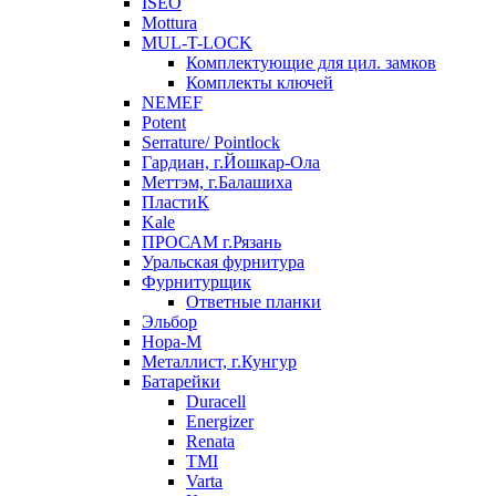
ISEO
Mottura
MUL-T-LOCK
Комплектующие для цил. замков
Комплекты ключей
NEMEF
Potent
Serrature/ Pointlock
Гардиан, г.Йошкар-Ола
Меттэм, г.Балашиха
ПластиК
Kale
ПРОСАМ г.Рязань
Уральская фурнитура
Фурнитурщик
Ответные планки
Эльбор
Нора-М
Металлист, г.Кунгур
Батарейки
Duracell
Energizer
Renata
TMI
Varta