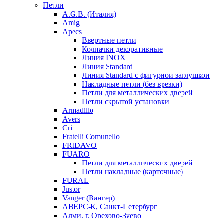
Петли
A.G.B. (Италия)
Amig
Apecs
Ввертные петли
Колпачки декоративные
Линия INOX
Линия Standard
Линия Standard с фигурной заглушкой
Накладные петли (без врезки)
Петли для металлических дверей
Петли скрытой установки
Armadillo
Avers
Crit
Fratelli Comunello
FRIDAVO
FUARO
Петли для металлических дверей
Петли накладные (карточные)
FURAL
Justor
Vanger (Вангер)
АВЕРС-К, Санкт-Петербург
Алми, г. Орехово-Зуево