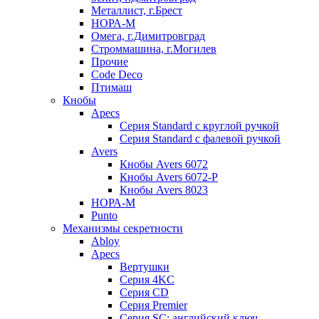
Металлист, г.Брест
НОРА-М
Омега, г.Димитровград
Строммашина, г.Могилев
Прочие
Code Deco
Птимаш
Кнобы
Apecs
Серия Standard с круглой ручкой
Серия Standard с фалевой ручкой
Avers
Кнобы Avers 6072
Кнобы Avers 6072-P
Кнобы Avers 8023
НОРА-М
Punto
Механизмы секретности
Abloy
Apecs
Вертушки
Серия 4KC
Серия CD
Серия Premier
Серия SC: английский ключ