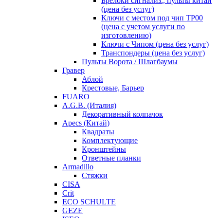
Брелоки сигнализ., пульты китай
(цена без услуг)
Ключи с местом под чип TP00
(цена с учетом услуги по
изготовлению)
Ключи с Чипом (цена без услуг)
Транспондеры (цена без услуг)
Пульты Ворота / Шлагбаумы
Гравер
Аблой
Крестовые, Барьер
FUARO
A.G.B. (Италия)
Декоративный колпачок
Apecs (Китай)
Квадраты
Комплектующие
Кронштейны
Ответные планки
Armadillo
Стяжки
CISA
Crit
ECO SCHULTE
GEZE