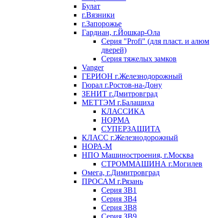
Булат
г.Вязники
г.Запорожье
Гардиан, г.Йошкар-Ола
Серия "Profi" (для пласт. и алюм
дверей)
Серия тяжелых замков
Vanger
ГЕРИОН г.Железнодорожный
Гюрал г.Ростов-на-Дону
ЗЕНИТ г.Дмитровград
МЕТТЭМ г.Балашиха
КЛАССИКА
НОРМА
СУПЕРЗАЩИТА
КЛАСС г.Железнодорожный
НОРА-М
НПО Машиностроения, г.Москва
СТРОММАШИНА г.Могилев
Омега, г.Димитровград
ПРОСАМ г.Рязань
Серия ЗВ1
Серия ЗВ4
Серия ЗВ8
Серия ЗВ9