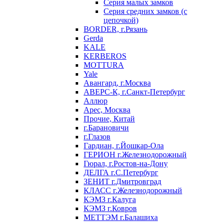
Серия малых замков
Серия средних замков (с
цепочкой)
BORDER, г.Рязань
Gerda
KALE
KERBEROS
MOTTURA
Yale
Авангард, г.Москва
АВЕРС-К, г.Санкт-Петербург
Аллюр
Арес, Москва
Прочие, Китай
г.Барановичи
г.Глазов
Гардиан, г.Йошкар-Ола
ГЕРИОН г.Железнодорожный
Гюрал, г.Ростов-на-Дону
ДЕЛГА г.С.Петербург
ЗЕНИТ г.Дмитровград
КЛАСС г.Железнодорожный
КЭМЗ г.Калуга
КЭМЗ г.Ковров
МЕТТЭМ г.Балашиха