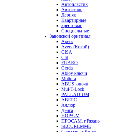
Автопластик
Автосталь
Дерняк
Квартирные
крестовые
Специальные
Заводской оригинал
Apecs
Avers (Китай)
CISA
Crit
FUARO
Gerda
Abloy ключи
Mottura
ABUS ключи
Mul-T-Lock
PALLADIUM
АВЕРС
Аллюр
Делга
НОРА-М
ПРОСАМ, г.Рязань
SECUREMME
Сельмаш, г.Киров