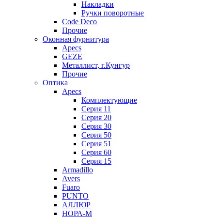
Накладки
Ручки поворотные
Code Deco
Прочие
Оконная фурнитура
Apecs
GEZE
Металлист, г.Кунгур
Прочие
Оптика
Apecs
Комплектующие
Серия 11
Серия 20
Серия 30
Серия 50
Серия 51
Серия 60
Серия 15
Armadillo
Avers
Fuaro
PUNTO
АЛЛЮР
НОРА-М