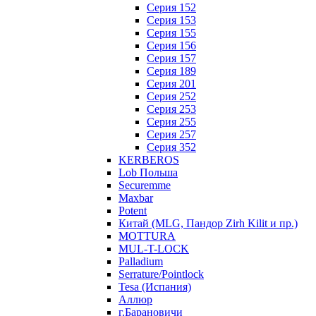
Серия 152
Серия 153
Серия 155
Серия 156
Серия 157
Серия 189
Серия 201
Серия 252
Серия 253
Серия 255
Серия 257
Серия 352
KERBEROS
Lob Польша
Securemme
Maxbar
Potent
Китай (MLG, Пандор Zirh Kilit и пр.)
MOTTURA
MUL-T-LOCK
Palladium
Serrature/Pointlock
Tesa (Испания)
Аллюр
г.Барановичи