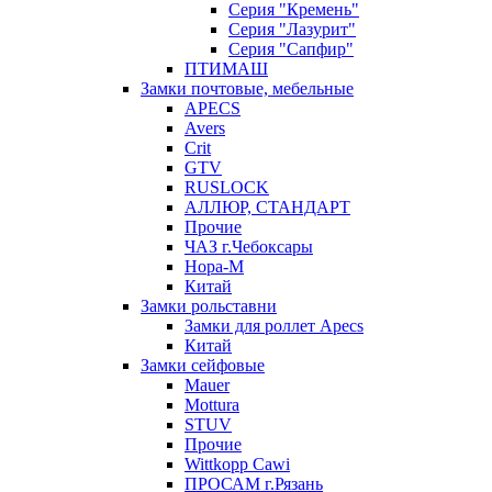
Серия "Кремень"
Серия "Лазурит"
Серия "Сапфир"
ПТИМАШ
Замки почтовые, мебельные
APECS
Avers
Crit
GTV
RUSLOCK
АЛЛЮР, СТАНДАРТ
Прочие
ЧАЗ г.Чебоксары
Нора-М
Китай
Замки рольставни
Замки для роллет Apecs
Китай
Замки сейфовые
Mauer
Mottura
STUV
Прочие
Wittkopp Cawi
ПРОСАМ г.Рязань