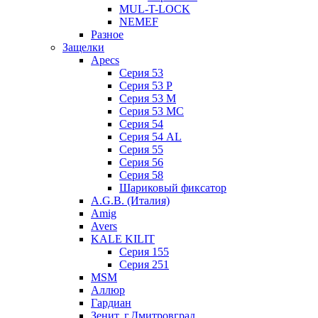
MUL-T-LOCK
NEMEF
Разное
Защелки
Apecs
Серия 53
Серия 53 P
Серия 53 М
Серия 53 МC
Серия 54
Серия 54 AL
Серия 55
Серия 56
Серия 58
Шариковый фиксатор
A.G.B. (Италия)
Amig
Avers
KALE KILIT
Серия 155
Серия 251
MSM
Аллюр
Гардиан
Зенит, г.Дмитровград