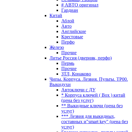
# АВТО оригинал
Гардиан
Китай
Аблой
Авто
Английские
Крестовые
Перфо
Железо
Прочие
Литье Россия (дверняк, перфо)
Пермь
Прочие
ЗТЛ, Конаково
Чипы. Корпуса. Лезвия. Пульты. TP00.
Выкидухи
Автоключи с ДУ
* Корпуса ключей ( Box ) китай
(цена без услуг)
** Выкидные ключи (цена без
услуг)
*** Лезвия для выкидных,
составных и"smart key" (цена без
услуг)