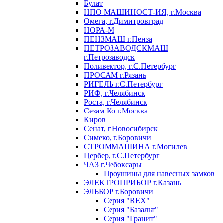
Булат
НПО МАШИНОСТ-ИЯ, г.Москва
Омега, г.Димитровград
НОРА-М
ПЕНЗМАШ г.Пенза
ПЕТРОЗАВОДСКМАШ
г.Петрозаводск
Поливектор, г.С.Петербург
ПРОСАМ г.Рязань
РИГЕЛЬ г.С.Петербург
РИФ, г.Челябинск
Роста, г.Челябинск
Сезам-Ко г.Москва
Киров
Сенат, г.Новосибирск
Симеко, г.Боровичи
СТРОММАШИНА г.Могилев
Цербер, г.С.Петербург
ЧАЗ г.Чебоксары
Проушины для навесных замков
ЭЛЕКТРОПРИБОР г.Казань
ЭЛЬБОР г.Боровичи
Серия "REX"
Серия "Базальт"
Серия "Гранит"