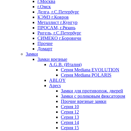
г.Москва
г.Омск
Делга, г.С.Петербург
КЭМЗ г.Ковров
Металлист г.Кунгур
ПРОСАМ, г.Рязань
Ригель, г.С.Петербург
СИМЕКО г.Боровичи
Прочие
Домарт
Замки
Замки врезные
A.G.B. (Италия)
Серия Mediana EVOLUTION
Серия Mediana POLARIS
ABLOY
Apecs
Замки для противопож. дверей
Замки с роликовым фиксатором
Прочие врезные замки
Серия 10
Серия 12
Серия 13
Серия 14
Серия 15