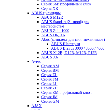
Серия SM: профильный ключ
Серия XR
ABUS цилиндры
ABUS M12R
ABUS Standart (21 проф) для
мастерсистем
ABUS Zolit 1000
ABUS D6, X6
Abus (комплект для цил. механизмов)
ABUS Шестерни
ABUS Bravus 3000 / 3500 / 4000
ABUS X12R, D12R, M12R, P12R
ABUS X6
Avers
Серия AM
Серия BM
Серия EL
Серия FM
Серия LL
Серия ZC
Серия ZM: профильный ключ
Серия JM
Серия GM
AJAX