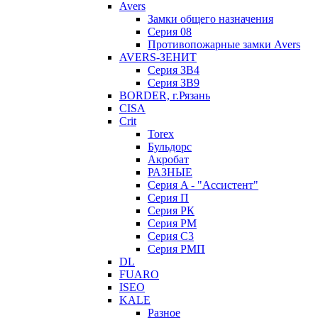
Avers
Замки общего назначения
Серия 08
Противопожарные замки Avers
AVERS-ЗЕНИТ
Серия ЗВ4
Серия ЗВ9
BORDER, г.Рязань
CISA
Crit
Torex
Бульдорс
Акробат
РАЗНЫЕ
Серия A - "Ассистент"
Серия П
Серия РК
Серия РМ
Серия С3
Серия РМП
DL
FUARO
ISEO
KALE
Разное