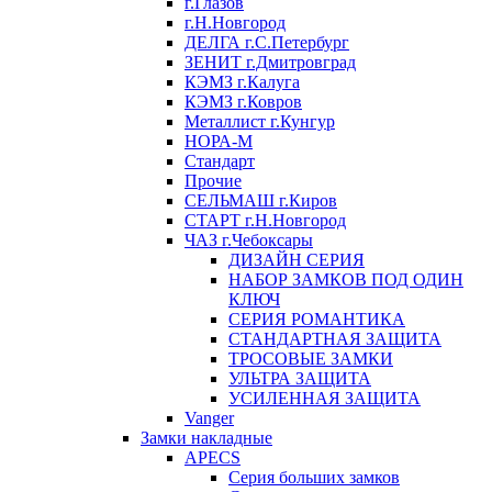
г.Глазов
г.Н.Новгород
ДЕЛГА г.С.Петербург
ЗЕНИТ г.Дмитровград
КЭМЗ г.Калуга
КЭМЗ г.Ковров
Металлист г.Кунгур
НОРА-М
Стандарт
Прочие
СЕЛЬМАШ г.Киров
СТАРТ г.Н.Новгород
ЧАЗ г.Чебоксары
ДИЗАЙН СЕРИЯ
НАБОР ЗАМКОВ ПОД ОДИН
КЛЮЧ
СЕРИЯ РОМАНТИКА
СТАНДАРТНАЯ ЗАЩИТА
ТРОСОВЫЕ ЗАМКИ
УЛЬТРА ЗАЩИТА
УСИЛЕННАЯ ЗАЩИТА
Vanger
Замки накладные
APECS
Серия больших замков