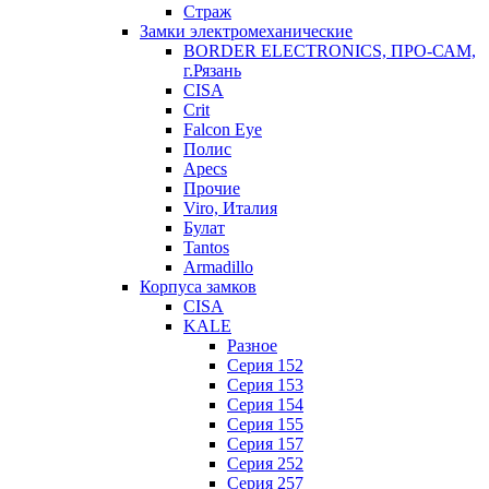
Страж
Замки электромеханические
BORDER ELECTRONICS, ПРО-САМ,
г.Рязань
CISA
Crit
Falcon Eye
Полис
Apecs
Прочие
Viro, Италия
Булат
Tantos
Armadillo
Корпуса замков
CISA
KALE
Разное
Серия 152
Серия 153
Серия 154
Серия 155
Серия 157
Серия 252
Серия 257