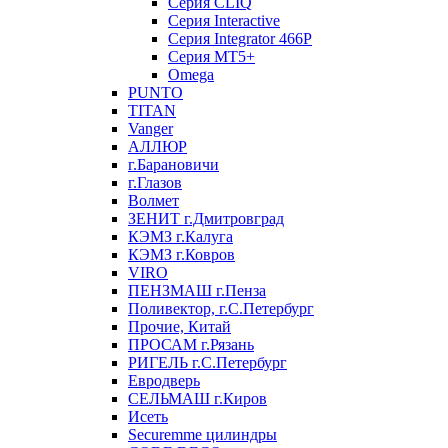
Серия CLIQ
Серия Interactive
Серия Integrator 466P
Серия MT5+
Omega
PUNTO
TITAN
Vanger
АЛЛЮР
г.Барановичи
г.Глазов
Волмет
ЗЕНИТ г.Дмитровград
КЭМЗ г.Калуга
КЭМЗ г.Ковров
VIRO
ПЕНЗМАШ г.Пенза
Поливектор, г.С.Петербург
Прочие, Китай
ПРОСАМ г.Рязань
РИГЕЛЬ г.С.Петербург
Евродверь
СЕЛЬМАШ г.Киров
Исеть
Securemme цилиндры