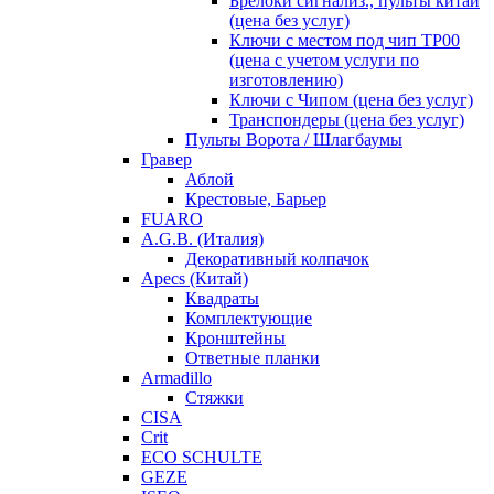
Брелоки сигнализ., пульты китай
(цена без услуг)
Ключи с местом под чип TP00
(цена с учетом услуги по
изготовлению)
Ключи с Чипом (цена без услуг)
Транспондеры (цена без услуг)
Пульты Ворота / Шлагбаумы
Гравер
Аблой
Крестовые, Барьер
FUARO
A.G.B. (Италия)
Декоративный колпачок
Apecs (Китай)
Квадраты
Комплектующие
Кронштейны
Ответные планки
Armadillo
Стяжки
CISA
Crit
ECO SCHULTE
GEZE