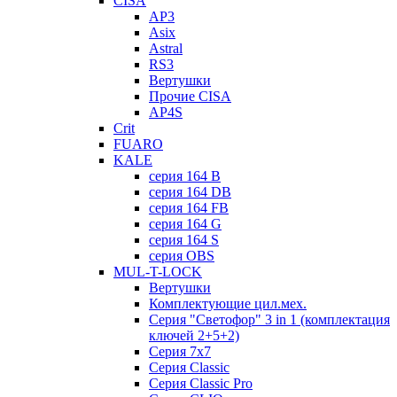
CISA
AP3
Asix
Astral
RS3
Вертушки
Прочие CISA
AP4S
Crit
FUARO
KALE
серия 164 B
серия 164 DB
серия 164 FB
серия 164 G
серия 164 S
серия OBS
MUL-T-LOCK
Вертушки
Комплектующие цил.мех.
Серия "Светофор" 3 in 1 (комплектация
ключей 2+5+2)
Серия 7х7
Серия Classic
Серия Classic Pro