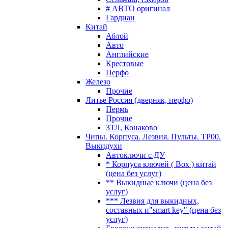
# АВТО оригинал
Гардиан
Китай
Аблой
Авто
Английские
Крестовые
Перфо
Железо
Прочие
Литье Россия (дверняк, перфо)
Пермь
Прочие
ЗТЛ, Конаково
Чипы. Корпуса. Лезвия. Пульты. TP00.
Выкидухи
Автоключи с ДУ
* Корпуса ключей ( Box ) китай
(цена без услуг)
** Выкидные ключи (цена без
услуг)
*** Лезвия для выкидных,
составных и"smart key" (цена без
услуг)