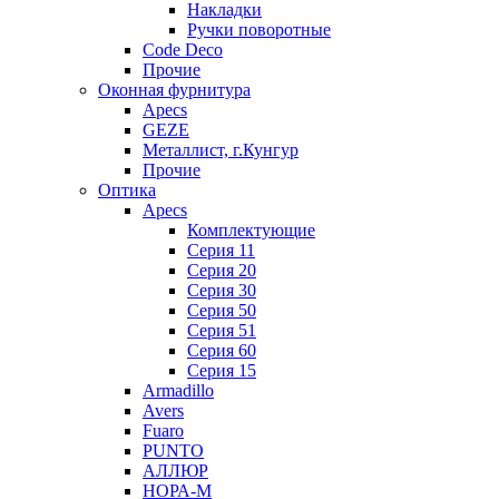
Накладки
Ручки поворотные
Code Deco
Прочие
Оконная фурнитура
Apecs
GEZE
Металлист, г.Кунгур
Прочие
Оптика
Apecs
Комплектующие
Серия 11
Серия 20
Серия 30
Серия 50
Серия 51
Серия 60
Серия 15
Armadillo
Avers
Fuaro
PUNTO
АЛЛЮР
НОРА-М