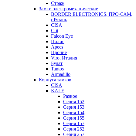
Страж
Замки электромеханические
BORDER ELECTRONICS, ПРО-САМ,
г.Рязань
CISA
Crit
Falcon Eye
Полис
Apecs
Прочие
Viro, Италия
Булат
Tantos
Armadillo
Корпуса замков
CISA
KALE
Разное
Серия 152
Серия 153
Серия 154
Серия 155
Серия 157
Серия 252
Серия 257