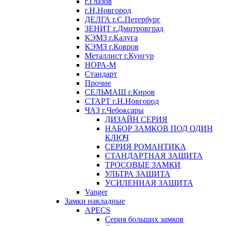
г.Глазов
г.Н.Новгород
ДЕЛГА г.С.Петербург
ЗЕНИТ г.Дмитровград
КЭМЗ г.Калуга
КЭМЗ г.Ковров
Металлист г.Кунгур
НОРА-М
Стандарт
Прочие
СЕЛЬМАШ г.Киров
СТАРТ г.Н.Новгород
ЧАЗ г.Чебоксары
ДИЗАЙН СЕРИЯ
НАБОР ЗАМКОВ ПОД ОДИН
КЛЮЧ
СЕРИЯ РОМАНТИКА
СТАНДАРТНАЯ ЗАЩИТА
ТРОСОВЫЕ ЗАМКИ
УЛЬТРА ЗАЩИТА
УСИЛЕННАЯ ЗАЩИТА
Vanger
Замки накладные
APECS
Серия больших замков