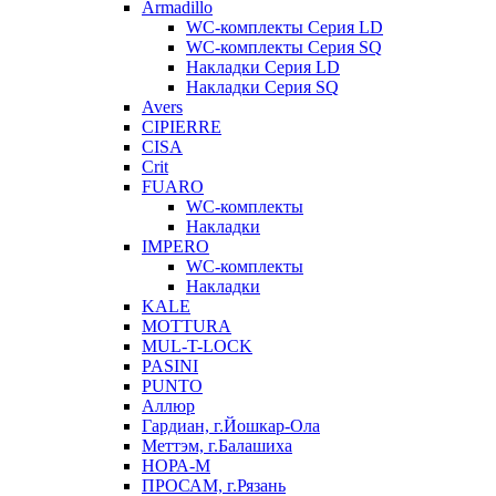
Armadillo
WC-комплекты Серия LD
WC-комплекты Серия SQ
Накладки Серия LD
Накладки Серия SQ
Avers
CIPIERRE
CISA
Crit
FUARO
WC-комплекты
Накладки
IMPERO
WC-комплекты
Накладки
KALE
MOTTURA
MUL-T-LOCK
PASINI
PUNTO
Аллюр
Гардиан, г.Йошкар-Ола
Меттэм, г.Балашиха
НОРА-М
ПРОСАМ, г.Рязань