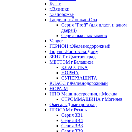
Булат
г.Вязники
г.Запорожье
Гардиан, г.Йошкар-Ола
Серия "Profi" (для пласт. и алюм
дверей)
Серия тяжелых замков
Vanger
ГЕРИОН г.Железнодорожный
Гюрал г.Ростов-на-Дону
ЗЕНИТ г.Дмитровград
МЕТТЭМ г.Балашиха
КЛАССИКА
НОРМА
СУПЕРЗАЩИТА
КЛАСС г.Железнодорожный
НОРА-М
НПО Машиностроения, г.Москва
СТРОММАШИНА г.Могилев
Омега, г.Димитровград
ПРОСАМ г.Рязань
Серия ЗВ1
Серия ЗВ4
Серия ЗВ8
Серия ЗВ9