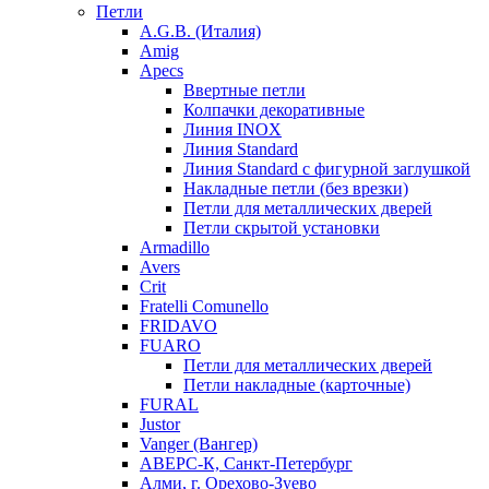
Петли
A.G.B. (Италия)
Amig
Apecs
Ввертные петли
Колпачки декоративные
Линия INOX
Линия Standard
Линия Standard с фигурной заглушкой
Накладные петли (без врезки)
Петли для металлических дверей
Петли скрытой установки
Armadillo
Avers
Crit
Fratelli Comunello
FRIDAVO
FUARO
Петли для металлических дверей
Петли накладные (карточные)
FURAL
Justor
Vanger (Вангер)
АВЕРС-К, Санкт-Петербург
Алми, г. Орехово-Зуево