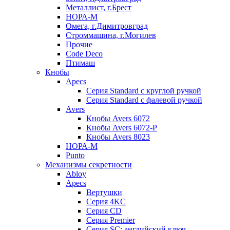
Металлист, г.Брест
НОРА-М
Омега, г.Димитровград
Строммашина, г.Могилев
Прочие
Code Deco
Птимаш
Кнобы
Apecs
Серия Standard с круглой ручкой
Серия Standard с фалевой ручкой
Avers
Кнобы Avers 6072
Кнобы Avers 6072-P
Кнобы Avers 8023
НОРА-М
Punto
Механизмы секретности
Abloy
Apecs
Вертушки
Серия 4KC
Серия CD
Серия Premier
Серия SC: английский ключ