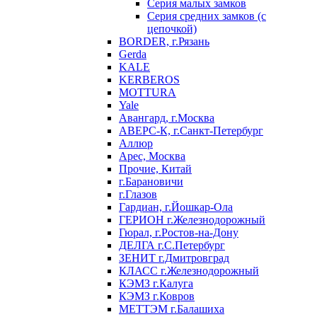
Серия малых замков
Серия средних замков (с
цепочкой)
BORDER, г.Рязань
Gerda
KALE
KERBEROS
MOTTURA
Yale
Авангард, г.Москва
АВЕРС-К, г.Санкт-Петербург
Аллюр
Арес, Москва
Прочие, Китай
г.Барановичи
г.Глазов
Гардиан, г.Йошкар-Ола
ГЕРИОН г.Железнодорожный
Гюрал, г.Ростов-на-Дону
ДЕЛГА г.С.Петербург
ЗЕНИТ г.Дмитровград
КЛАСС г.Железнодорожный
КЭМЗ г.Калуга
КЭМЗ г.Ковров
МЕТТЭМ г.Балашиха