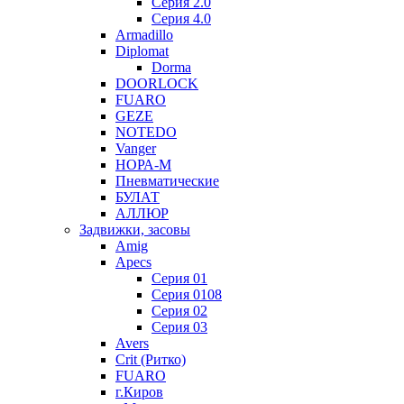
Серия 2.0
Серия 4.0
Armadillo
Diplomat
Dorma
DOORLOCK
FUARO
GEZE
NOTEDO
Vanger
НОРА-М
Пневматические
БУЛАТ
АЛЛЮР
Задвижки, засовы
Amig
Apecs
Серия 01
Серия 0108
Серия 02
Серия 03
Avers
Crit (Ритко)
FUARO
г.Киров