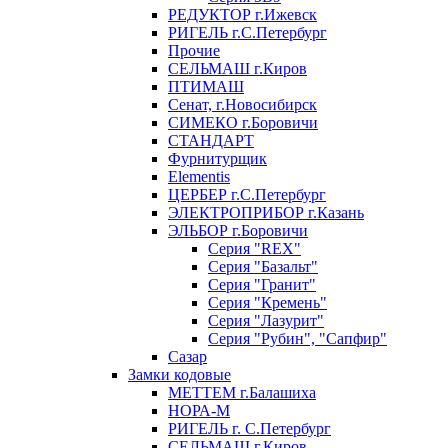
РЕДУКТОР г.Ижевск
РИГЕЛЬ г.С.Петербург
Прочие
СЕЛЬМАШ г.Киров
ПТИМАШ
Сенат, г.Новосибирск
СИМЕКО г.Боровичи
СТАНДАРТ
Фурнитурщик
Elementis
ЦЕРБЕР г.С.Петербург
ЭЛЕКТРОПРИБОР г.Казань
ЭЛЬБОР г.Боровичи
Серия "REX"
Серия "Базальт"
Серия "Гранит"
Серия "Кремень"
Серия "Лазурит"
Серия "Рубин", "Сапфир"
Сазар
Замки кодовые
МЕТТЕМ г.Балашиха
НОРА-М
РИГЕЛЬ г. С.Петербург
СЕЛЬМАШ г.Киров