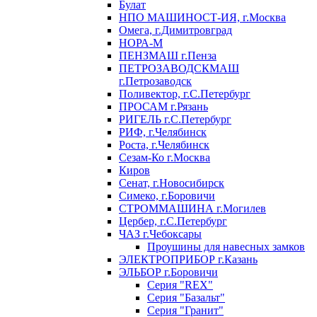
Булат
НПО МАШИНОСТ-ИЯ, г.Москва
Омега, г.Димитровград
НОРА-М
ПЕНЗМАШ г.Пенза
ПЕТРОЗАВОДСКМАШ
г.Петрозаводск
Поливектор, г.С.Петербург
ПРОСАМ г.Рязань
РИГЕЛЬ г.С.Петербург
РИФ, г.Челябинск
Роста, г.Челябинск
Сезам-Ко г.Москва
Киров
Сенат, г.Новосибирск
Симеко, г.Боровичи
СТРОММАШИНА г.Могилев
Цербер, г.С.Петербург
ЧАЗ г.Чебоксары
Проушины для навесных замков
ЭЛЕКТРОПРИБОР г.Казань
ЭЛЬБОР г.Боровичи
Серия "REX"
Серия "Базальт"
Серия "Гранит"