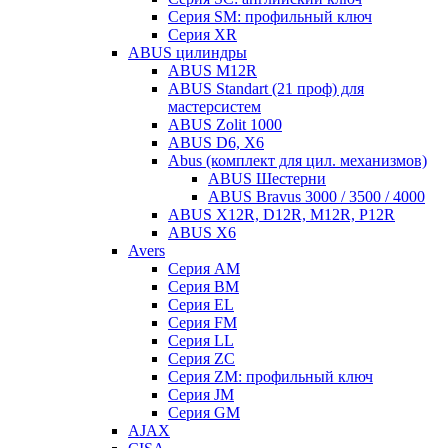
Серия SM: профильный ключ
Серия XR
ABUS цилиндры
ABUS M12R
ABUS Standart (21 проф) для
мастерсистем
ABUS Zolit 1000
ABUS D6, X6
Abus (комплект для цил. механизмов)
ABUS Шестерни
ABUS Bravus 3000 / 3500 / 4000
ABUS X12R, D12R, M12R, P12R
ABUS X6
Avers
Серия AM
Серия BM
Серия EL
Серия FM
Серия LL
Серия ZC
Серия ZM: профильный ключ
Серия JM
Серия GM
AJAX