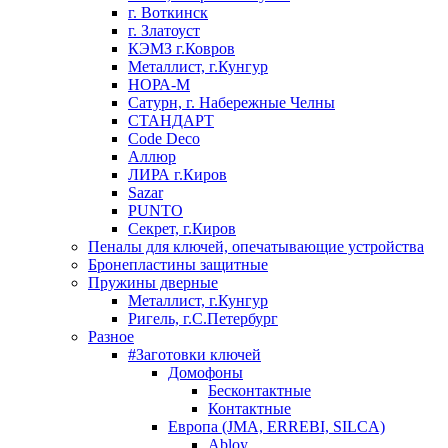
г. Воткинск
г. Златоуст
КЭМЗ г.Ковров
Металлист, г.Кунгур
НОРА-М
Сатурн, г. Набережные Челны
СТАНДАРТ
Code Deco
Аллюр
ЛИРА г.Киров
Sazar
PUNTO
Секрет, г.Киров
Пеналы для ключей, опечатывающие устройства
Бронепластины защитные
Пружины дверные
Металлист, г.Кунгур
Ригель, г.С.Петербург
Разное
#Заготовки ключей
Домофоны
Бесконтактные
Контактные
Европа (JMA, ERREBI, SILCA)
Abloy