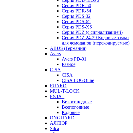
Серия PDB-MOPS
Серия PDR-50
Серия PDR-54
Серия PDS-32
Серия PDS-65
Серия PDS-XS
Серия PDZ (с сигнализацией)
Серия PDZ 24-29 Кодовые замки
для чемоданов (перекодируемые)
ABUS (Германия)
Avers
Avers PD-01
Разное
CISA
CISA
CISA LOGOline
FUARO
MUL-T-LOCK
БУЛАТ
Велосипедные
Всепогодные
Кодовые
ONGUARD
АЛЛЮР
Silca