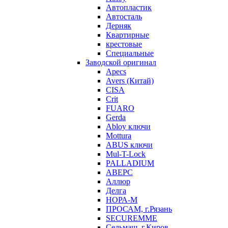
Автопластик
Автосталь
Дерняк
Квартирные
крестовые
Специальные
Заводской оригинал
Apecs
Avers (Китай)
CISA
Crit
FUARO
Gerda
Abloy ключи
Mottura
ABUS ключи
Mul-T-Lock
PALLADIUM
АВЕРС
Аллюр
Делга
НОРА-М
ПРОСАМ, г.Рязань
SECUREMME
Сельмаш, г.Киров