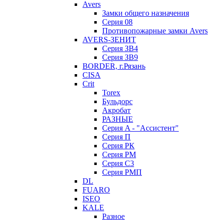
Avers
Замки общего назначения
Серия 08
Противопожарные замки Avers
AVERS-ЗЕНИТ
Серия ЗВ4
Серия ЗВ9
BORDER, г.Рязань
CISA
Crit
Torex
Бульдорс
Акробат
РАЗНЫЕ
Серия A - "Ассистент"
Серия П
Серия РК
Серия РМ
Серия С3
Серия РМП
DL
FUARO
ISEO
KALE
Разное