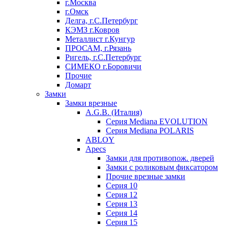
г.Москва
г.Омск
Делга, г.С.Петербург
КЭМЗ г.Ковров
Металлист г.Кунгур
ПРОСАМ, г.Рязань
Ригель, г.С.Петербург
СИМЕКО г.Боровичи
Прочие
Домарт
Замки
Замки врезные
A.G.B. (Италия)
Серия Mediana EVOLUTION
Серия Mediana POLARIS
ABLOY
Apecs
Замки для противопож. дверей
Замки с роликовым фиксатором
Прочие врезные замки
Серия 10
Серия 12
Серия 13
Серия 14
Серия 15