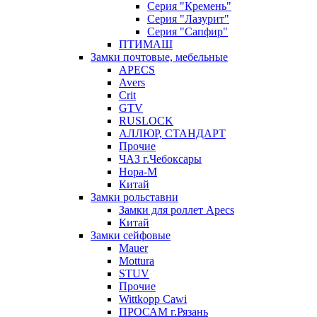
Серия "Кремень"
Серия "Лазурит"
Серия "Сапфир"
ПТИМАШ
Замки почтовые, мебельные
APECS
Avers
Crit
GTV
RUSLOCK
АЛЛЮР, СТАНДАРТ
Прочие
ЧАЗ г.Чебоксары
Нора-М
Китай
Замки рольставни
Замки для роллет Apecs
Китай
Замки сейфовые
Mauer
Mottura
STUV
Прочие
Wittkopp Cawi
ПРОСАМ г.Рязань