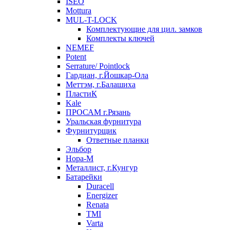
ISEO
Mottura
MUL-T-LOCK
Комплектующие для цил. замков
Комплекты ключей
NEMEF
Potent
Serrature/ Pointlock
Гардиан, г.Йошкар-Ола
Меттэм, г.Балашиха
ПластиК
Kale
ПРОСАМ г.Рязань
Уральская фурнитура
Фурнитурщик
Ответные планки
Эльбор
Нора-М
Металлист, г.Кунгур
Батарейки
Duracell
Energizer
Renata
TMI
Varta