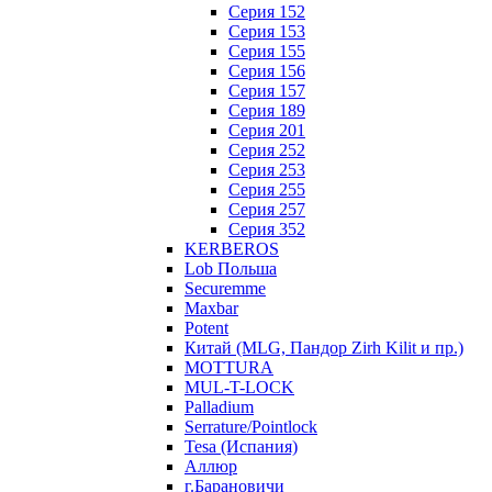
Серия 152
Серия 153
Серия 155
Серия 156
Серия 157
Серия 189
Серия 201
Серия 252
Серия 253
Серия 255
Серия 257
Серия 352
KERBEROS
Lob Польша
Securemme
Maxbar
Potent
Китай (MLG, Пандор Zirh Kilit и пр.)
MOTTURA
MUL-T-LOCK
Palladium
Serrature/Pointlock
Tesa (Испания)
Аллюр
г.Барановичи