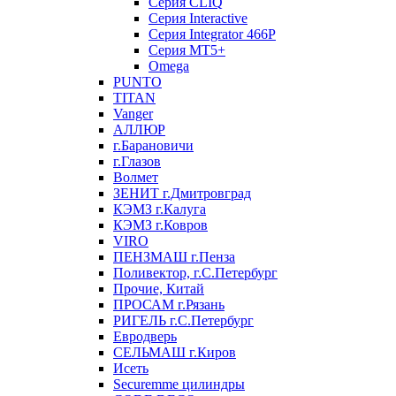
Серия CLIQ
Серия Interactive
Серия Integrator 466P
Серия MT5+
Omega
PUNTO
TITAN
Vanger
АЛЛЮР
г.Барановичи
г.Глазов
Волмет
ЗЕНИТ г.Дмитровград
КЭМЗ г.Калуга
КЭМЗ г.Ковров
VIRO
ПЕНЗМАШ г.Пенза
Поливектор, г.С.Петербург
Прочие, Китай
ПРОСАМ г.Рязань
РИГЕЛЬ г.С.Петербург
Евродверь
СЕЛЬМАШ г.Киров
Исеть
Securemme цилиндры