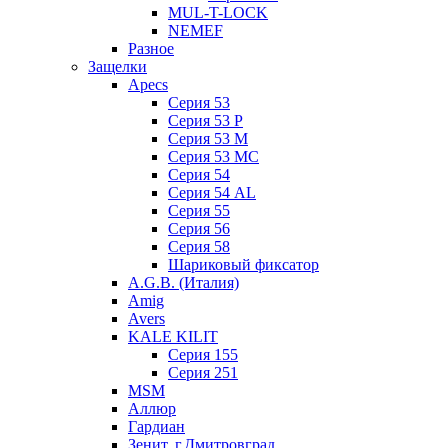
MUL-T-LOCK
NEMEF
Разное
Защелки
Apecs
Серия 53
Серия 53 P
Серия 53 М
Серия 53 МC
Серия 54
Серия 54 AL
Серия 55
Серия 56
Серия 58
Шариковый фиксатор
A.G.B. (Италия)
Amig
Avers
KALE KILIT
Серия 155
Серия 251
MSM
Аллюр
Гардиан
Зенит, г.Дмитровград