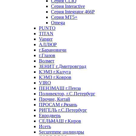
Серия CLIQ
Серия Interactive
Серия Integrator 466P
Серия MT5+
Omega
PUNTO
TITAN
Vanger
АЛЛЮР
г.Барановичи
г.Глазов
Волмет
ЗЕНИТ г.Дмитровград
КЭМЗ г.Калуга
КЭМЗ г.Ковров
VIRO
ПЕНЗМАШ г.Пенза
Поливектор, г.С.Петербург
Прочие, Китай
ПРОСАМ г.Рязань
РИГЕЛЬ г.С.Петербург
Евродверь
СЕЛЬМАШ г.Киров
Исеть
Securemme цилиндры