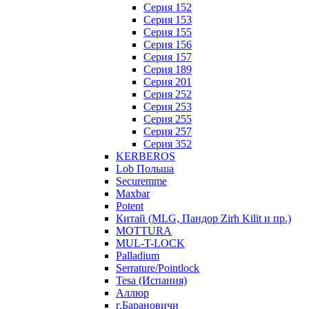
Серия 152
Серия 153
Серия 155
Серия 156
Серия 157
Серия 189
Серия 201
Серия 252
Серия 253
Серия 255
Серия 257
Серия 352
KERBEROS
Lob Польша
Securemme
Maxbar
Potent
Китай (MLG, Пандор Zirh Kilit и пр.)
MOTTURA
MUL-T-LOCK
Palladium
Serrature/Pointlock
Tesa (Испания)
Аллюр
г.Барановичи