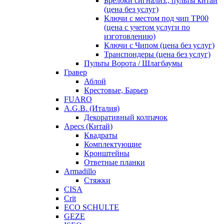
Брелоки сигнализ., пульты китай
(цена без услуг)
Ключи с местом под чип TP00
(цена с учетом услуги по
изготовлению)
Ключи с Чипом (цена без услуг)
Транспондеры (цена без услуг)
Пульты Ворота / Шлагбаумы
Гравер
Аблой
Крестовые, Барьер
FUARO
A.G.B. (Италия)
Декоративный колпачок
Apecs (Китай)
Квадраты
Комплектующие
Кронштейны
Ответные планки
Armadillo
Стяжки
CISA
Crit
ECO SCHULTE
GEZE