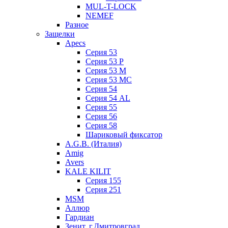
MUL-T-LOCK
NEMEF
Разное
Защелки
Apecs
Серия 53
Серия 53 P
Серия 53 М
Серия 53 МC
Серия 54
Серия 54 AL
Серия 55
Серия 56
Серия 58
Шариковый фиксатор
A.G.B. (Италия)
Amig
Avers
KALE KILIT
Серия 155
Серия 251
MSM
Аллюр
Гардиан
Зенит, г.Дмитровград