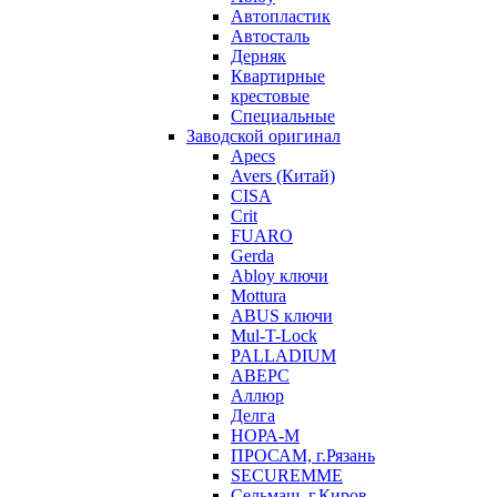
Автопластик
Автосталь
Дерняк
Квартирные
крестовые
Специальные
Заводской оригинал
Apecs
Avers (Китай)
CISA
Crit
FUARO
Gerda
Abloy ключи
Mottura
ABUS ключи
Mul-T-Lock
PALLADIUM
АВЕРС
Аллюр
Делга
НОРА-М
ПРОСАМ, г.Рязань
SECUREMME
Сельмаш, г.Киров