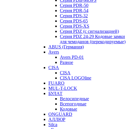
Серия PDB-MOPS
Серия PDR-50
Серия PDR-54
Серия PDS-32
Серия PDS-65
Серия PDS-XS
Серия PDZ (с сигнализацией)
Серия PDZ 24-29 Кодовые замки
для чемоданов (перекодируемые)
ABUS (Германия)
Avers
Avers PD-01
Разное
CISA
CISA
CISA LOGOline
FUARO
MUL-T-LOCK
БУЛАТ
Велосипедные
Всепогодные
Кодовые
ONGUARD
АЛЛЮР
Silca