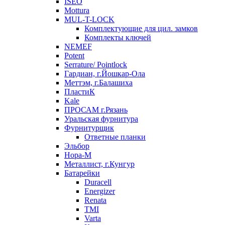
ISEO
Mottura
MUL-T-LOCK
Комплектующие для цил. замков
Комплекты ключей
NEMEF
Potent
Serrature/ Pointlock
Гардиан, г.Йошкар-Ола
Меттэм, г.Балашиха
ПластиК
Kale
ПРОСАМ г.Рязань
Уральская фурнитура
Фурнитурщик
Ответные планки
Эльбор
Нора-М
Металлист, г.Кунгур
Батарейки
Duracell
Energizer
Renata
TMI
Varta