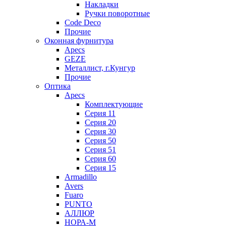
Накладки
Ручки поворотные
Code Deco
Прочие
Оконная фурнитура
Apecs
GEZE
Металлист, г.Кунгур
Прочие
Оптика
Apecs
Комплектующие
Серия 11
Серия 20
Серия 30
Серия 50
Серия 51
Серия 60
Серия 15
Armadillo
Avers
Fuaro
PUNTO
АЛЛЮР
НОРА-М