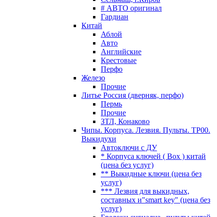
# АВТО оригинал
Гардиан
Китай
Аблой
Авто
Английские
Крестовые
Перфо
Железо
Прочие
Литье Россия (дверняк, перфо)
Пермь
Прочие
ЗТЛ, Конаково
Чипы. Корпуса. Лезвия. Пульты. TP00.
Выкидухи
Автоключи с ДУ
* Корпуса ключей ( Box ) китай
(цена без услуг)
** Выкидные ключи (цена без
услуг)
*** Лезвия для выкидных,
составных и"smart key" (цена без
услуг)