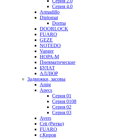
Серия 2.0
Серия 4.0
Armadillo
Diplomat
Dorma
DOORLOCK
FUARO
GEZE
NOTEDO
Vanger
НОРА-М
Пневматические
БУЛАТ
АЛЛЮР
Задвижки, засовы
Amig
Apecs
Серия 01
Серия 0108
Серия 02
Серия 03
Avers
Crit (Ритко)
FUARO
г.Киров