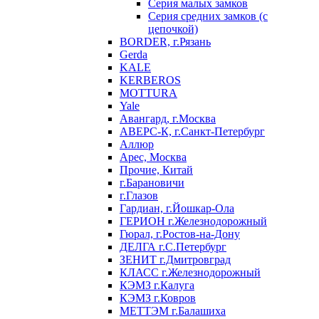
Серия малых замков
Серия средних замков (с
цепочкой)
BORDER, г.Рязань
Gerda
KALE
KERBEROS
MOTTURA
Yale
Авангард, г.Москва
АВЕРС-К, г.Санкт-Петербург
Аллюр
Арес, Москва
Прочие, Китай
г.Барановичи
г.Глазов
Гардиан, г.Йошкар-Ола
ГЕРИОН г.Железнодорожный
Гюрал, г.Ростов-на-Дону
ДЕЛГА г.С.Петербург
ЗЕНИТ г.Дмитровград
КЛАСС г.Железнодорожный
КЭМЗ г.Калуга
КЭМЗ г.Ковров
МЕТТЭМ г.Балашиха