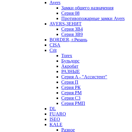
Avers
Замки общего назначения
Серия 08
Противопожарные замки Avers
AVERS-ЗЕНИТ
Серия ЗВ4
Серия ЗВ9
BORDER, г.Рязань
CISA
Crit
Torex
Бульдорс
Акробат
РАЗНЫЕ
Серия A - "Ассистент"
Серия П
Серия РК
Серия РМ
Серия С3
Серия РМП
DL
FUARO
ISEO
KALE
Разное