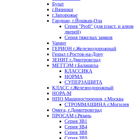
Булат
г.Вязники
г.Запорожье
Гардиан, г.Йошкар-Ола
Серия "Profi" (для пласт. и алюм
дверей)
Серия тяжелых замков
Vanger
ГЕРИОН г.Железнодорожный
Гюрал г.Ростов-на-Дону
ЗЕНИТ г.Дмитровград
МЕТТЭМ г.Балашиха
КЛАССИКА
НОРМА
СУПЕРЗАЩИТА
КЛАСС г.Железнодорожный
НОРА-М
НПО Машиностроения, г.Москва
СТРОММАШИНА г.Могилев
Омега, г.Димитровград
ПРОСАМ г.Рязань
Серия ЗВ1
Серия ЗВ4
Серия ЗВ8
Серия ЗВ9