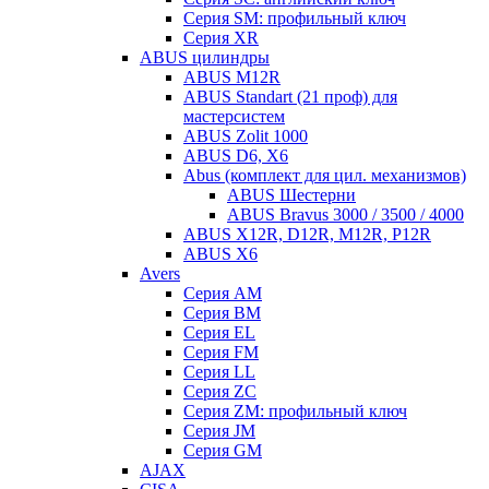
Серия SM: профильный ключ
Серия XR
ABUS цилиндры
ABUS M12R
ABUS Standart (21 проф) для
мастерсистем
ABUS Zolit 1000
ABUS D6, X6
Abus (комплект для цил. механизмов)
ABUS Шестерни
ABUS Bravus 3000 / 3500 / 4000
ABUS X12R, D12R, M12R, P12R
ABUS X6
Avers
Серия AM
Серия BM
Серия EL
Серия FM
Серия LL
Серия ZC
Серия ZM: профильный ключ
Серия JM
Серия GM
AJAX