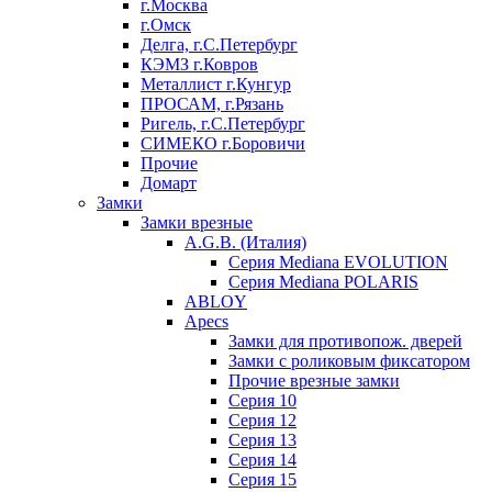
г.Москва
г.Омск
Делга, г.С.Петербург
КЭМЗ г.Ковров
Металлист г.Кунгур
ПРОСАМ, г.Рязань
Ригель, г.С.Петербург
СИМЕКО г.Боровичи
Прочие
Домарт
Замки
Замки врезные
A.G.B. (Италия)
Серия Mediana EVOLUTION
Серия Mediana POLARIS
ABLOY
Apecs
Замки для противопож. дверей
Замки с роликовым фиксатором
Прочие врезные замки
Серия 10
Серия 12
Серия 13
Серия 14
Серия 15