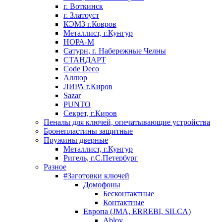
г. Воткинск
г. Златоуст
КЭМЗ г.Ковров
Металлист, г.Кунгур
НОРА-М
Сатурн, г. Набережные Челны
СТАНДАРТ
Code Deco
Аллюр
ЛИРА г.Киров
Sazar
PUNTO
Секрет, г.Киров
Пеналы для ключей, опечатывающие устройства
Бронепластины защитные
Пружины дверные
Металлист, г.Кунгур
Ригель, г.С.Петербург
Разное
#Заготовки ключей
Домофоны
Бесконтактные
Контактные
Европа (JMA, ERREBI, SILCA)
Abloy