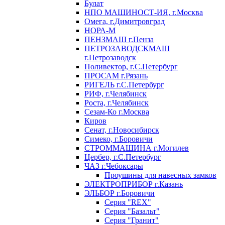
Булат
НПО МАШИНОСТ-ИЯ, г.Москва
Омега, г.Димитровград
НОРА-М
ПЕНЗМАШ г.Пенза
ПЕТРОЗАВОДСКМАШ
г.Петрозаводск
Поливектор, г.С.Петербург
ПРОСАМ г.Рязань
РИГЕЛЬ г.С.Петербург
РИФ, г.Челябинск
Роста, г.Челябинск
Сезам-Ко г.Москва
Киров
Сенат, г.Новосибирск
Симеко, г.Боровичи
СТРОММАШИНА г.Могилев
Цербер, г.С.Петербург
ЧАЗ г.Чебоксары
Проушины для навесных замков
ЭЛЕКТРОПРИБОР г.Казань
ЭЛЬБОР г.Боровичи
Серия "REX"
Серия "Базальт"
Серия "Гранит"