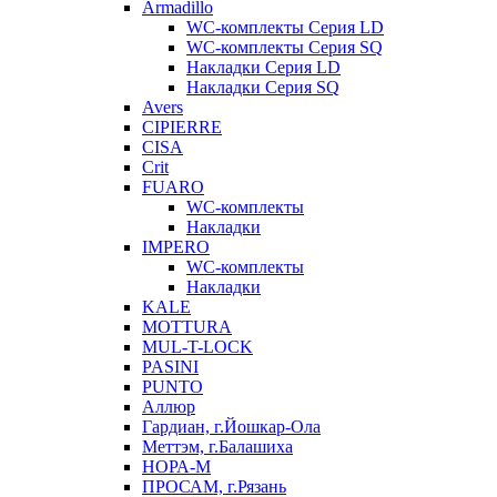
Armadillo
WC-комплекты Серия LD
WC-комплекты Серия SQ
Накладки Серия LD
Накладки Серия SQ
Avers
CIPIERRE
CISA
Crit
FUARO
WC-комплекты
Накладки
IMPERO
WC-комплекты
Накладки
KALE
MOTTURA
MUL-T-LOCK
PASINI
PUNTO
Аллюр
Гардиан, г.Йошкар-Ола
Меттэм, г.Балашиха
НОРА-М
ПРОСАМ, г.Рязань