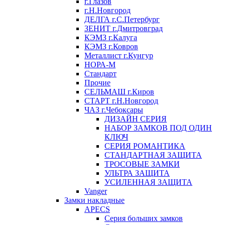
г.Глазов
г.Н.Новгород
ДЕЛГА г.С.Петербург
ЗЕНИТ г.Дмитровград
КЭМЗ г.Калуга
КЭМЗ г.Ковров
Металлист г.Кунгур
НОРА-М
Стандарт
Прочие
СЕЛЬМАШ г.Киров
СТАРТ г.Н.Новгород
ЧАЗ г.Чебоксары
ДИЗАЙН СЕРИЯ
НАБОР ЗАМКОВ ПОД ОДИН
КЛЮЧ
СЕРИЯ РОМАНТИКА
СТАНДАРТНАЯ ЗАЩИТА
ТРОСОВЫЕ ЗАМКИ
УЛЬТРА ЗАЩИТА
УСИЛЕННАЯ ЗАЩИТА
Vanger
Замки накладные
APECS
Серия больших замков