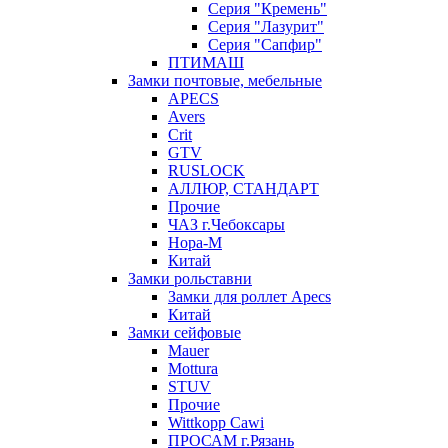
Серия "Кремень"
Серия "Лазурит"
Серия "Сапфир"
ПТИМАШ
Замки почтовые, мебельные
APECS
Avers
Crit
GTV
RUSLOCK
АЛЛЮР, СТАНДАРТ
Прочие
ЧАЗ г.Чебоксары
Нора-М
Китай
Замки рольставни
Замки для роллет Apecs
Китай
Замки сейфовые
Mauer
Mottura
STUV
Прочие
Wittkopp Cawi
ПРОСАМ г.Рязань