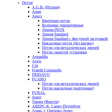
Петли
A.G.B. (Италия)
Amig
Apecs
Ввертные петли
Колпачки декоративные
Линия INOX
Линия Standard
Линия Standard с фигурной заглушкой
Накладные петли (без врезки)
Петли для металлических дверей
Петли скрытой установки
Armadillo
Avers
Crit
Fratelli Comunello
FRIDAVO
FUARO
Петли для металлических дверей
Петли накладные (карточные)
FURAL
Justor
Vanger (Вангер)
АВЕРС-К, Санкт-Петербург
Алми, г. Орехово-Зуево