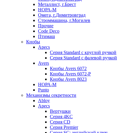
Металлист, г.Брест
НОРА-М
Омега, г.Димитровград
Строммашина, г.Могилев
Прочие
Code Deco
Птимаш
Кнобы
Apecs
Серия Standard с круглой ручкой
Серия Standard с фалевой ручкой
Avers
Кнобы Avers 6072
Кнобы Avers 6072-P
Кнобы Avers 8023
НОРА-М
Punto
Механизмы секретности
Abloy
Apecs
Вертушки
Серия 4KC
Серия CD
Серия Premier
Серия SC: английский ключ