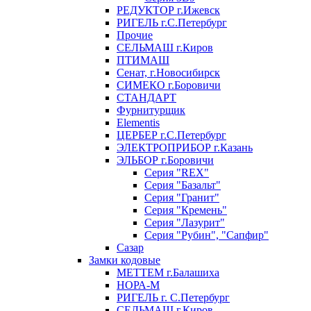
РЕДУКТОР г.Ижевск
РИГЕЛЬ г.С.Петербург
Прочие
СЕЛЬМАШ г.Киров
ПТИМАШ
Сенат, г.Новосибирск
СИМЕКО г.Боровичи
СТАНДАРТ
Фурнитурщик
Elementis
ЦЕРБЕР г.С.Петербург
ЭЛЕКТРОПРИБОР г.Казань
ЭЛЬБОР г.Боровичи
Серия "REX"
Серия "Базальт"
Серия "Гранит"
Серия "Кремень"
Серия "Лазурит"
Серия "Рубин", "Сапфир"
Сазар
Замки кодовые
МЕТТЕМ г.Балашиха
НОРА-М
РИГЕЛЬ г. С.Петербург
СЕЛЬМАШ г.Киров