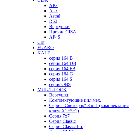
CISA
AP3
Asix
Astral
RS3
Вертушки
Прочие CISA
AP4S
Crit
FUARO
KALE
серия 164 B
серия 164 DB
серия 164 FB
серия 164 G
серия 164 S
серия OBS
MUL-T-LOCK
Вертушки
Комплектующие цил.мех.
Серия "Светофор" 3 in 1 (комплектация
ключей 2+5+2)
Серия 7х7
Серия Classic
Серия Classic Pro