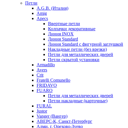
Петли
A.G.B. (Италия)
Amig
Apecs
Ввертные петли
Колпачки декоративные
Линия INOX
Линия Standard
Линия Standard с фигурной заглушкой
Накладные петли (без врезки)
Петли для металлических дверей
Петли скрытой установки
Armadillo
Avers
Crit
Fratelli Comunello
FRIDAVO
FUARO
Петли для металлических дверей
Петли накладные (карточные)
FURAL
Justor
Vanger (Вангер)
АВЕРС-К, Санкт-Петербург
Алми, г. Орехово-Зуево