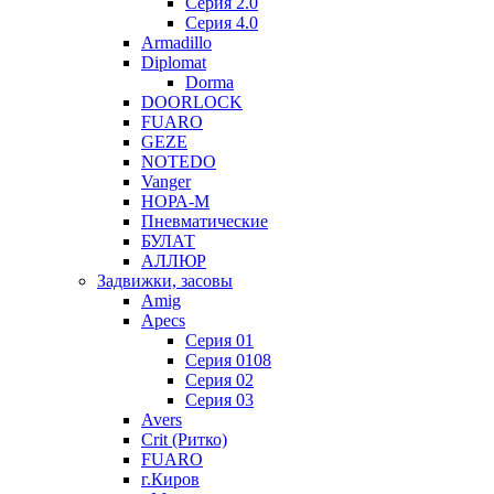
Серия 2.0
Серия 4.0
Armadillo
Diplomat
Dorma
DOORLOCK
FUARO
GEZE
NOTEDO
Vanger
НОРА-М
Пневматические
БУЛАТ
АЛЛЮР
Задвижки, засовы
Amig
Apecs
Серия 01
Серия 0108
Серия 02
Серия 03
Avers
Crit (Ритко)
FUARO
г.Киров