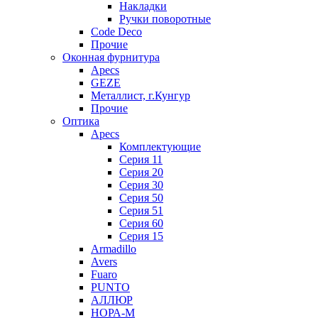
Накладки
Ручки поворотные
Code Deco
Прочие
Оконная фурнитура
Apecs
GEZE
Металлист, г.Кунгур
Прочие
Оптика
Apecs
Комплектующие
Серия 11
Серия 20
Серия 30
Серия 50
Серия 51
Серия 60
Серия 15
Armadillo
Avers
Fuaro
PUNTO
АЛЛЮР
НОРА-М