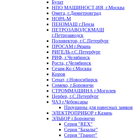
Булат
НПО МАШИНОСТ-ИЯ, г.Москва
Омега, г.Димитровград
НОРА-М
ПЕНЗМАШ г.Пенза
ПЕТРОЗАВОДСКМАШ
г.Петрозаводск
Поливектор, г.С.Петербург
ПРОСАМ г.Рязань
РИГЕЛЬ г.С.Петербург
РИФ, г.Челябинск
Роста, г.Челябинск
Сезам-Ко г.Москва
Киров
Сенат, г.Новосибирск
Симеко, г.Боровичи
СТРОММАШИНА г.Могилев
Цербер, г.С.Петербург
ЧАЗ г.Чебоксары
Проушины для навесных замков
ЭЛЕКТРОПРИБОР г.Казань
ЭЛЬБОР г.Боровичи
Серия "REX"
Серия "Базальт"
Серия "Гранит"