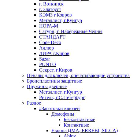
г. Воткинск
г. Златоуст
КЭМЗ г.Ковров
Металлист, г.Кунгур
НОРА-М
Сатурн, г. Набережные Челны
СТАНДАРТ
Code Deco
Аллюр
ЛИРА г.Киров
Sazar
PUNTO
Секрет, г.Киров
Пеналы для ключей, опечатывающие устройства
Бронепластины защитные
Пружины дверные
Металлист, г.Кунгур
Ригель, г.С.Петербург
Разное
#Заготовки ключей
Домофоны
Бесконтактные
Контактные
Европа (JMA, ERREBI, SILCA)
Abloy