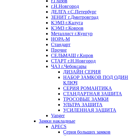
г.Глазов
г.Н.Новгород
ДЕЛГА г.С.Петербург
ЗЕНИТ г.Дмитровград
КЭМЗ г.Калуга
КЭМЗ г.Ковров
Металлист г.Кунгур
НОРА-М
Стандарт
Прочие
СЕЛЬМАШ г.Киров
СТАРТ г.Н.Новгород
ЧАЗ г.Чебоксары
ДИЗАЙН СЕРИЯ
НАБОР ЗАМКОВ ПОД ОДИН
КЛЮЧ
СЕРИЯ РОМАНТИКА
СТАНДАРТНАЯ ЗАЩИТА
ТРОСОВЫЕ ЗАМКИ
УЛЬТРА ЗАЩИТА
УСИЛЕННАЯ ЗАЩИТА
Vanger
Замки накладные
APECS
Серия больших замков