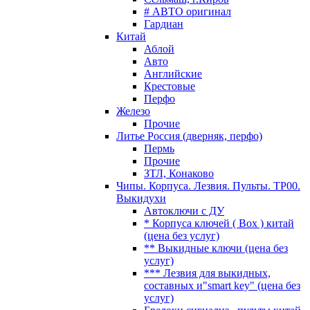
# АВТО оригинал
Гардиан
Китай
Аблой
Авто
Английские
Крестовые
Перфо
Железо
Прочие
Литье Россия (дверняк, перфо)
Пермь
Прочие
ЗТЛ, Конаково
Чипы. Корпуса. Лезвия. Пульты. TP00.
Выкидухи
Автоключи с ДУ
* Корпуса ключей ( Box ) китай
(цена без услуг)
** Выкидные ключи (цена без
услуг)
*** Лезвия для выкидных,
составных и"smart key" (цена без
услуг)