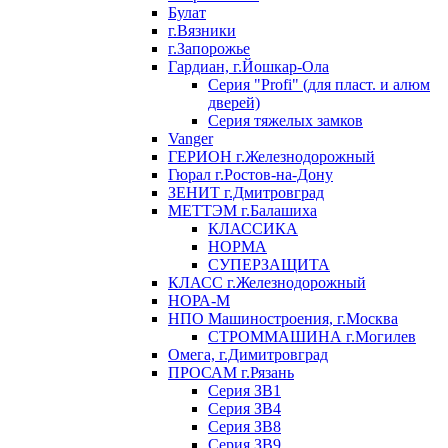
Булат
г.Вязники
г.Запорожье
Гардиан, г.Йошкар-Ола
Серия "Profi" (для пласт. и алюм
дверей)
Серия тяжелых замков
Vanger
ГЕРИОН г.Железнодорожный
Гюрал г.Ростов-на-Дону
ЗЕНИТ г.Дмитровград
МЕТТЭМ г.Балашиха
КЛАССИКА
НОРМА
СУПЕРЗАЩИТА
КЛАСС г.Железнодорожный
НОРА-М
НПО Машиностроения, г.Москва
СТРОММАШИНА г.Могилев
Омега, г.Димитровград
ПРОСАМ г.Рязань
Серия ЗВ1
Серия ЗВ4
Серия ЗВ8
Серия ЗВ9