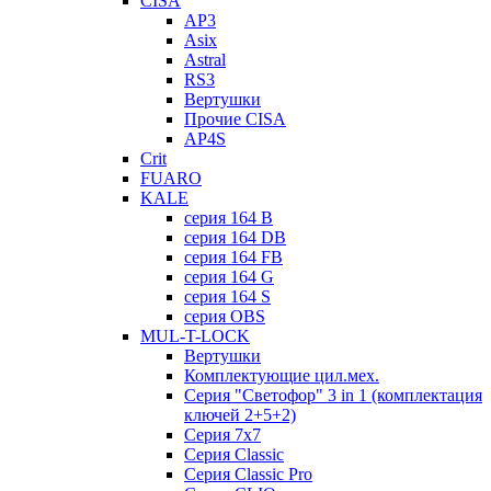
CISA
AP3
Asix
Astral
RS3
Вертушки
Прочие CISA
AP4S
Crit
FUARO
KALE
серия 164 B
серия 164 DB
серия 164 FB
серия 164 G
серия 164 S
серия OBS
MUL-T-LOCK
Вертушки
Комплектующие цил.мех.
Серия "Светофор" 3 in 1 (комплектация
ключей 2+5+2)
Серия 7х7
Серия Classic
Серия Classic Pro