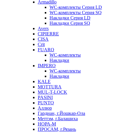
Armadillo
WC-комплекты Серия LD
WC-комплекты Серия SQ
Накладки Серия LD
Накладки Серия SQ
Avers
CIPIERRE
CISA
Crit
FUARO
WC-комплекты
Накладки
IMPERO
WC-комплекты
Накладки
KALE
MOTTURA
MUL-T-LOCK
PASINI
PUNTO
Аллюр
Гардиан, г.Йошкар-Ола
Меттэм, г.Балашиха
НОРА-М
ПРОСАМ, г.Рязань