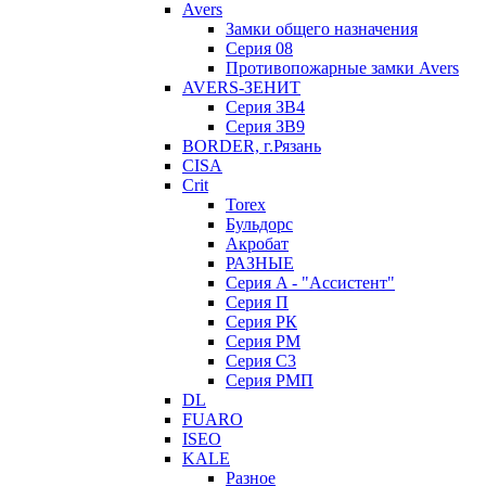
Avers
Замки общего назначения
Серия 08
Противопожарные замки Avers
AVERS-ЗЕНИТ
Серия ЗВ4
Серия ЗВ9
BORDER, г.Рязань
CISA
Crit
Torex
Бульдорс
Акробат
РАЗНЫЕ
Серия A - "Ассистент"
Серия П
Серия РК
Серия РМ
Серия С3
Серия РМП
DL
FUARO
ISEO
KALE
Разное