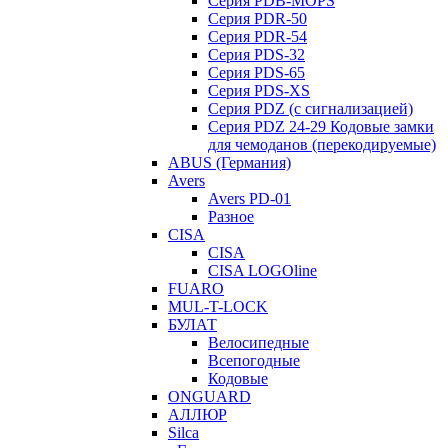
Серия PDB-MOPS
Серия PDR-50
Серия PDR-54
Серия PDS-32
Серия PDS-65
Серия PDS-XS
Серия PDZ (с сигнализацией)
Серия PDZ 24-29 Кодовые замки
для чемоданов (перекодируемые)
ABUS (Германия)
Avers
Avers PD-01
Разное
CISA
CISA
CISA LOGOline
FUARO
MUL-T-LOCK
БУЛАТ
Велосипедные
Всепогодные
Кодовые
ONGUARD
АЛЛЮР
Silca