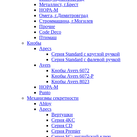
Металлист, г.Брест
НОРА-М
Омега, г.Димитровград
Строммашина, г.Могилев
Прочие
Code Deco
Птимаш
Кнобы
Apecs
Серия Standard с круглой ручкой
Серия Standard с фалевой ручкой
Avers
Кнобы Avers 6072
Кнобы Avers 6072-P
Кнобы Avers 8023
НОРА-М
Punto
Механизмы секретности
Abloy
Apecs
Вертушки
Серия 4KC
Серия CD
Серия Premier
Серия SC: английский ключ