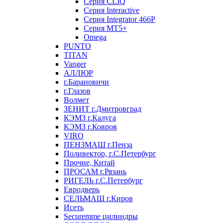
Серия CLIQ
Серия Interactive
Серия Integrator 466P
Серия MT5+
Omega
PUNTO
TITAN
Vanger
АЛЛЮР
г.Барановичи
г.Глазов
Волмет
ЗЕНИТ г.Дмитровград
КЭМЗ г.Калуга
КЭМЗ г.Ковров
VIRO
ПЕНЗМАШ г.Пенза
Поливектор, г.С.Петербург
Прочие, Китай
ПРОСАМ г.Рязань
РИГЕЛЬ г.С.Петербург
Евродверь
СЕЛЬМАШ г.Киров
Исеть
Securemme цилиндры