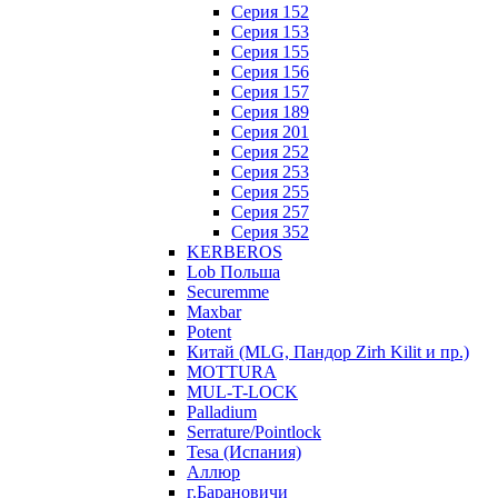
Серия 152
Серия 153
Серия 155
Серия 156
Серия 157
Серия 189
Серия 201
Серия 252
Серия 253
Серия 255
Серия 257
Серия 352
KERBEROS
Lob Польша
Securemme
Maxbar
Potent
Китай (MLG, Пандор Zirh Kilit и пр.)
MOTTURA
MUL-T-LOCK
Palladium
Serrature/Pointlock
Tesa (Испания)
Аллюр
г.Барановичи