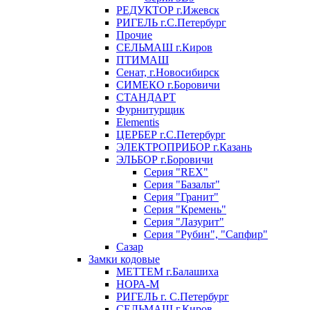
РЕДУКТОР г.Ижевск
РИГЕЛЬ г.С.Петербург
Прочие
СЕЛЬМАШ г.Киров
ПТИМАШ
Сенат, г.Новосибирск
СИМЕКО г.Боровичи
СТАНДАРТ
Фурнитурщик
Elementis
ЦЕРБЕР г.С.Петербург
ЭЛЕКТРОПРИБОР г.Казань
ЭЛЬБОР г.Боровичи
Серия "REX"
Серия "Базальт"
Серия "Гранит"
Серия "Кремень"
Серия "Лазурит"
Серия "Рубин", "Сапфир"
Сазар
Замки кодовые
МЕТТЕМ г.Балашиха
НОРА-М
РИГЕЛЬ г. С.Петербург
СЕЛЬМАШ г.Киров