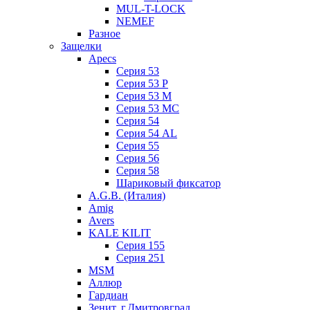
MUL-T-LOCK
NEMEF
Разное
Защелки
Apecs
Серия 53
Серия 53 P
Серия 53 М
Серия 53 МC
Серия 54
Серия 54 AL
Серия 55
Серия 56
Серия 58
Шариковый фиксатор
A.G.B. (Италия)
Amig
Avers
KALE KILIT
Серия 155
Серия 251
MSM
Аллюр
Гардиан
Зенит, г.Дмитровград