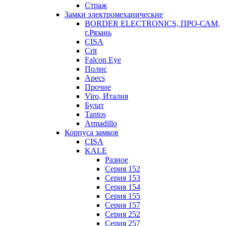
Страж
Замки электромеханические
BORDER ELECTRONICS, ПРО-САМ,
г.Рязань
CISA
Crit
Falcon Eye
Полис
Apecs
Прочие
Viro, Италия
Булат
Tantos
Armadillo
Корпуса замков
CISA
KALE
Разное
Серия 152
Серия 153
Серия 154
Серия 155
Серия 157
Серия 252
Серия 257