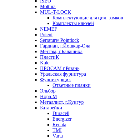
ISEO
Mottura
MUL-T-LOCK
Комплектующие для цил. замков
Комплекты ключей
NEMEF
Potent
Serrature/ Pointlock
Гардиан, г.Йошкар-Ола
Меттэм, г.Балашиха
ПластиК
Kale
ПРОСАМ г.Рязань
Уральская фурнитура
Фурнитурщик
Ответные планки
Эльбор
Нора-М
Металлист, г.Кунгур
Батарейки
Duracell
Energizer
Renata
TMI
Varta