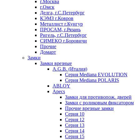
г.Москва
г.Омск
Делга, г.С.Петербург
КЭМЗ г.Ковров
Металлист г.Кунгур
ПРОСАМ, г.Рязань
Ригель, г.С.Петербург
СИМЕКО г.Боровичи
Прочие
Домарт
Замки
Замки врезные
A.G.B. (Италия)
Серия Mediana EVOLUTION
Серия Mediana POLARIS
ABLOY
Apecs
Замки для противопож. дверей
Замки с роликовым фиксатором
Прочие врезные замки
Серия 10
Серия 12
Серия 13
Серия 14
Серия 15