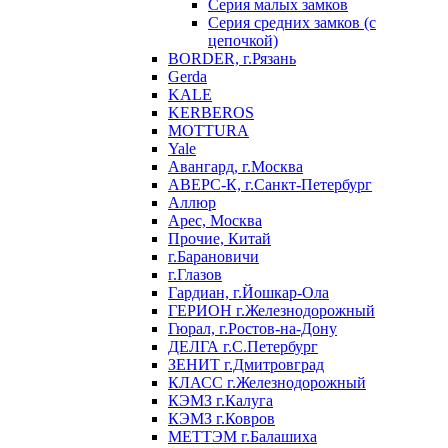
Серия малых замков
Серия средних замков (с
цепочкой)
BORDER, г.Рязань
Gerda
KALE
KERBEROS
MOTTURA
Yale
Авангард, г.Москва
АВЕРС-К, г.Санкт-Петербург
Аллюр
Арес, Москва
Прочие, Китай
г.Барановичи
г.Глазов
Гардиан, г.Йошкар-Ола
ГЕРИОН г.Железнодорожный
Гюрал, г.Ростов-на-Дону
ДЕЛГА г.С.Петербург
ЗЕНИТ г.Дмитровград
КЛАСС г.Железнодорожный
КЭМЗ г.Калуга
КЭМЗ г.Ковров
МЕТТЭМ г.Балашиха