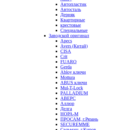
Автопластик
Автосталь
Дерняк
Квартирные
крестовые
Специальные
Заводской оригинал
Apecs
Avers (Китай)
CISA
Crit
FUARO
Gerda
Abloy ключи
Mottura
ABUS ключи
Mul-T-Lock
PALLADIUM
АВЕРС
Аллюр
Делга
НОРА-М
ПРОСАМ, г.Рязань
SECUREMME
Сельмаш, г.Киров