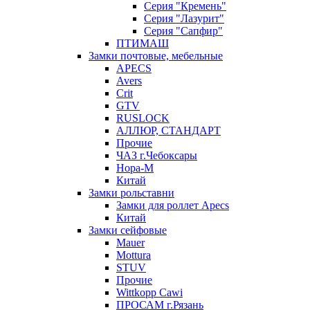
Серия "Кремень"
Серия "Лазурит"
Серия "Сапфир"
ПТИМАШ
Замки почтовые, мебельные
APECS
Avers
Crit
GTV
RUSLOCK
АЛЛЮР, СТАНДАРТ
Прочие
ЧАЗ г.Чебоксары
Нора-М
Китай
Замки рольставни
Замки для роллет Apecs
Китай
Замки сейфовые
Mauer
Mottura
STUV
Прочие
Wittkopp Cawi
ПРОСАМ г.Рязань