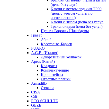
Брелоки сигнализ., пульты китай
(цена без услуг)
Ключи с местом под чип TP00
(цена с учетом услуги по
изготовлению)
Ключи с Чипом (цена без услуг)
Транспондеры (цена без услуг)
Пульты Ворота / Шлагбаумы
Гравер
Аблой
Крестовые, Барьер
FUARO
A.G.B. (Италия)
Декоративный колпачок
Apecs (Китай)
Квадраты
Комплектующие
Кронштейны
Ответные планки
Armadillo
Стяжки
CISA
Crit
ECO SCHULTE
GEZE