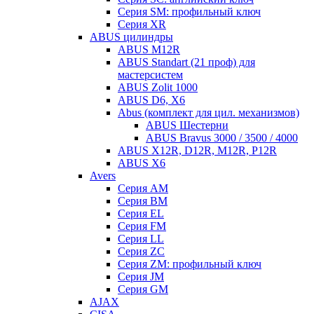
Серия SM: профильный ключ
Серия XR
ABUS цилиндры
ABUS M12R
ABUS Standart (21 проф) для
мастерсистем
ABUS Zolit 1000
ABUS D6, X6
Abus (комплект для цил. механизмов)
ABUS Шестерни
ABUS Bravus 3000 / 3500 / 4000
ABUS X12R, D12R, M12R, P12R
ABUS X6
Avers
Серия AM
Серия BM
Серия EL
Серия FM
Серия LL
Серия ZC
Серия ZM: профильный ключ
Серия JM
Серия GM
AJAX