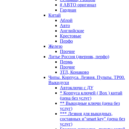
# АВТО оригинал
Гардиан
Китай
Аблой
Авто
Английские
Крестовые
Перфо
Железо
Прочие
Литье Россия (дверняк, перфо)
Пермь
Прочие
ЗТЛ, Конаково
Чипы. Корпуса. Лезвия. Пульты. TP00.
Выкидухи
Автоключи с ДУ
* Корпуса ключей ( Box ) китай
(цена без услуг)
** Выкидные ключи (цена без
услуг)
*** Лезвия для выкидных,
составных и"smart key" (цена без
услуг)