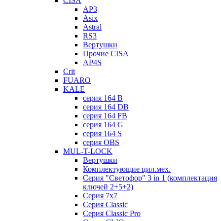
CISA
AP3
Asix
Astral
RS3
Вертушки
Прочие CISA
AP4S
Crit
FUARO
KALE
серия 164 B
серия 164 DB
серия 164 FB
серия 164 G
серия 164 S
серия OBS
MUL-T-LOCK
Вертушки
Комплектующие цил.мех.
Серия "Светофор" 3 in 1 (комплектация
ключей 2+5+2)
Серия 7х7
Серия Classic
Серия Classic Pro