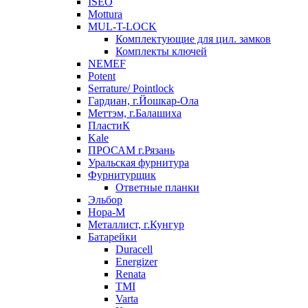
ISEO
Mottura
MUL-T-LOCK
Комплектующие для цил. замков
Комплекты ключей
NEMEF
Potent
Serrature/ Pointlock
Гардиан, г.Йошкар-Ола
Меттэм, г.Балашиха
ПластиК
Kale
ПРОСАМ г.Рязань
Уральская фурнитура
Фурнитурщик
Ответные планки
Эльбор
Нора-М
Металлист, г.Кунгур
Батарейки
Duracell
Energizer
Renata
TMI
Varta