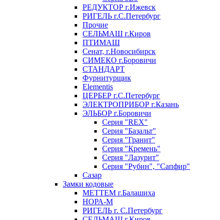
РЕДУКТОР г.Ижевск
РИГЕЛЬ г.С.Петербург
Прочие
СЕЛЬМАШ г.Киров
ПТИМАШ
Сенат, г.Новосибирск
СИМЕКО г.Боровичи
СТАНДАРТ
Фурнитурщик
Elementis
ЦЕРБЕР г.С.Петербург
ЭЛЕКТРОПРИБОР г.Казань
ЭЛЬБОР г.Боровичи
Серия "REX"
Серия "Базальт"
Серия "Гранит"
Серия "Кремень"
Серия "Лазурит"
Серия "Рубин", "Сапфир"
Сазар
Замки кодовые
МЕТТЕМ г.Балашиха
НОРА-М
РИГЕЛЬ г. С.Петербург
СЕЛЬМАШ г.Киров