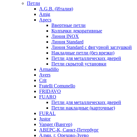
Петли
A.G.B. (Италия)
Amig
Apecs
Ввертные петли
Колпачки декоративные
Линия INOX
Линия Standard
Линия Standard с фигурной заглушкой
Накладные петли (без врезки)
Петли для металлических дверей
Петли скрытой установки
Armadillo
Avers
Crit
Fratelli Comunello
FRIDAVO
FUARO
Петли для металлических дверей
Петли накладные (карточные)
FURAL
Justor
Vanger (Вангер)
АВЕРС-К, Санкт-Петербург
Алми, г. Орехово-Зуево