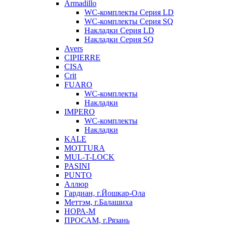
Armadillo
WC-комплекты Серия LD
WC-комплекты Серия SQ
Накладки Серия LD
Накладки Серия SQ
Avers
CIPIERRE
CISA
Crit
FUARO
WC-комплекты
Накладки
IMPERO
WC-комплекты
Накладки
KALE
MOTTURA
MUL-T-LOCK
PASINI
PUNTO
Аллюр
Гардиан, г.Йошкар-Ола
Меттэм, г.Балашиха
НОРА-М
ПРОСАМ, г.Рязань