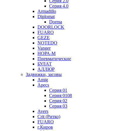
Серия 2.0
Серия 4.0
Armadillo
Diplomat
Dorma
DOORLOCK
FUARO
GEZE
NOTEDO
Vanger
НОРА-М
Пневматические
БУЛАТ
АЛЛЮР
Задвижки, засовы
Amig
Apecs
Серия 01
Серия 0108
Серия 02
Серия 03
Avers
Crit (Ритко)
FUARO
г.Киров