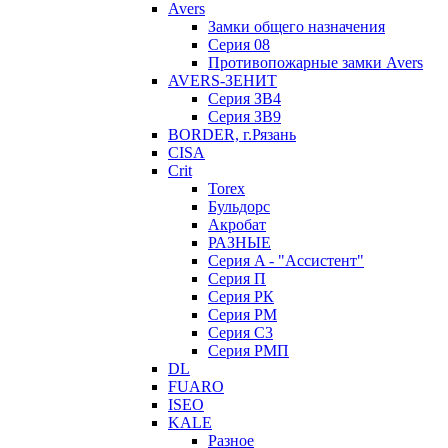
Avers
Замки общего назначения
Серия 08
Противопожарные замки Avers
AVERS-ЗЕНИТ
Серия ЗВ4
Серия ЗВ9
BORDER, г.Рязань
CISA
Crit
Torex
Бульдорс
Акробат
РАЗНЫЕ
Серия A - "Ассистент"
Серия П
Серия РК
Серия РМ
Серия С3
Серия РМП
DL
FUARO
ISEO
KALE
Разное