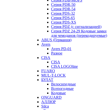
Серия PDB-MOPS
Серия PDR-50
Серия PDR-54
Серия PDS-32
Серия PDS-65
Серия PDS-XS
Серия PDZ (с сигнализацией)
Серия PDZ 24-29 Кодовые замки
для чемоданов (перекодируемые)
ABUS (Германия)
Avers
Avers PD-01
Разное
CISA
CISA
CISA LOGOline
FUARO
MUL-T-LOCK
БУЛАТ
Велосипедные
Всепогодные
Кодовые
ONGUARD
АЛЛЮР
Silca