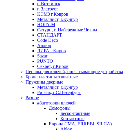
г. Воткинск
г. Златоуст
КЭМЗ г.Ковров
Металлист, г.Кунгур
НОРА-М
Сатурн, г. Набережные Челны
СТАНДАРТ
Code Deco
Аллюр
ЛИРА г.Киров
Sazar
PUNTO
Секрет, г.Киров
Пеналы для ключей, опечатывающие устройства
Бронепластины защитные
Пружины дверные
Металлист, г.Кунгур
Ригель, г.С.Петербург
Разное
#Заготовки ключей
Домофоны
Бесконтактные
Контактные
Европа (JMA, ERREBI, SILCA)
Abloy