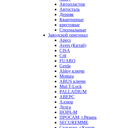
Автопластик
Автосталь
Дерняк
Квартирные
крестовые
Специальные
Заводской оригинал
Apecs
Avers (Китай)
CISA
Crit
FUARO
Gerda
Abloy ключи
Mottura
ABUS ключи
Mul-T-Lock
PALLADIUM
АВЕРС
Аллюр
Делга
НОРА-М
ПРОСАМ, г.Рязань
SECUREMME
Сельмаш, г.Киров