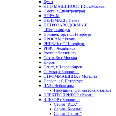
Булат
НПО МАШИНОСТ-ИЯ, г.Москва
Омега, г.Димитровград
НОРА-М
ПЕНЗМАШ г.Пенза
ПЕТРОЗАВОДСКМАШ
г.Петрозаводск
Поливектор, г.С.Петербург
ПРОСАМ г.Рязань
РИГЕЛЬ г.С.Петербург
РИФ, г.Челябинск
Роста, г.Челябинск
Сезам-Ко г.Москва
Киров
Сенат, г.Новосибирск
Симеко, г.Боровичи
СТРОММАШИНА г.Могилев
Цербер, г.С.Петербург
ЧАЗ г.Чебоксары
Проушины для навесных замков
ЭЛЕКТРОПРИБОР г.Казань
ЭЛЬБОР г.Боровичи
Серия "REX"
Серия "Базальт"
Серия "Гранит"