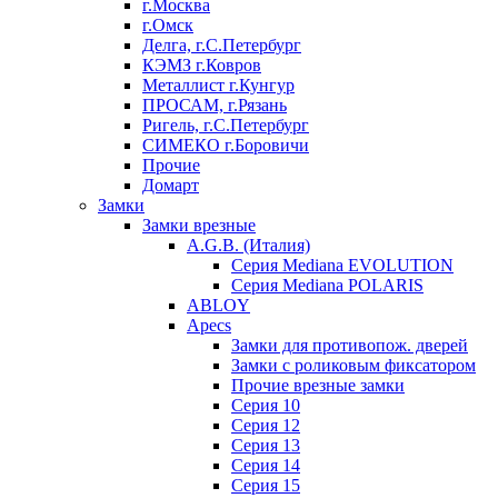
г.Москва
г.Омск
Делга, г.С.Петербург
КЭМЗ г.Ковров
Металлист г.Кунгур
ПРОСАМ, г.Рязань
Ригель, г.С.Петербург
СИМЕКО г.Боровичи
Прочие
Домарт
Замки
Замки врезные
A.G.B. (Италия)
Серия Mediana EVOLUTION
Серия Mediana POLARIS
ABLOY
Apecs
Замки для противопож. дверей
Замки с роликовым фиксатором
Прочие врезные замки
Серия 10
Серия 12
Серия 13
Серия 14
Серия 15