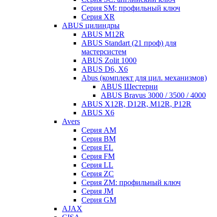
Серия SM: профильный ключ
Серия XR
ABUS цилиндры
ABUS M12R
ABUS Standart (21 проф) для
мастерсистем
ABUS Zolit 1000
ABUS D6, X6
Abus (комплект для цил. механизмов)
ABUS Шестерни
ABUS Bravus 3000 / 3500 / 4000
ABUS X12R, D12R, M12R, P12R
ABUS X6
Avers
Серия AM
Серия BM
Серия EL
Серия FM
Серия LL
Серия ZC
Серия ZM: профильный ключ
Серия JM
Серия GM
AJAX