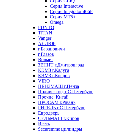
Серия CLIQ
Серия Interactive
Серия Integrator 466P
Серия MT5+
Omega
PUNTO
TITAN
Vanger
АЛЛЮР
г.Барановичи
г.Глазов
Волмет
ЗЕНИТ г.Дмитровград
КЭМЗ г.Калуга
КЭМЗ г.Ковров
VIRO
ПЕНЗМАШ г.Пенза
Поливектор, г.С.Петербург
Прочие, Китай
ПРОСАМ г.Рязань
РИГЕЛЬ г.С.Петербург
Евродверь
СЕЛЬМАШ г.Киров
Исеть
Securemme цилиндры