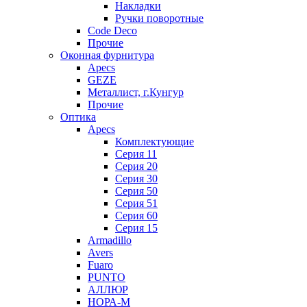
Накладки
Ручки поворотные
Code Deco
Прочие
Оконная фурнитура
Apecs
GEZE
Металлист, г.Кунгур
Прочие
Оптика
Apecs
Комплектующие
Серия 11
Серия 20
Серия 30
Серия 50
Серия 51
Серия 60
Серия 15
Armadillo
Avers
Fuaro
PUNTO
АЛЛЮР
НОРА-М