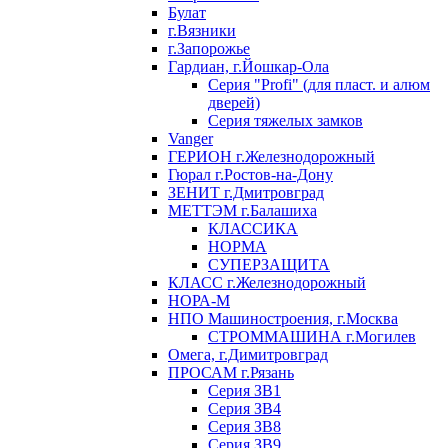
Булат
г.Вязники
г.Запорожье
Гардиан, г.Йошкар-Ола
Серия "Profi" (для пласт. и алюм
дверей)
Серия тяжелых замков
Vanger
ГЕРИОН г.Железнодорожный
Гюрал г.Ростов-на-Дону
ЗЕНИТ г.Дмитровград
МЕТТЭМ г.Балашиха
КЛАССИКА
НОРМА
СУПЕРЗАЩИТА
КЛАСС г.Железнодорожный
НОРА-М
НПО Машиностроения, г.Москва
СТРОММАШИНА г.Могилев
Омега, г.Димитровград
ПРОСАМ г.Рязань
Серия ЗВ1
Серия ЗВ4
Серия ЗВ8
Серия ЗВ9