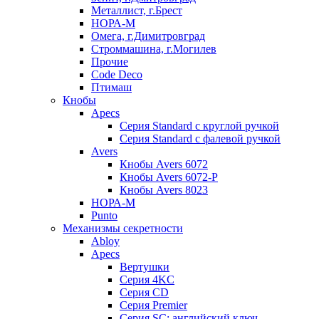
Металлист, г.Брест
НОРА-М
Омега, г.Димитровград
Строммашина, г.Могилев
Прочие
Code Deco
Птимаш
Кнобы
Apecs
Серия Standard с круглой ручкой
Серия Standard с фалевой ручкой
Avers
Кнобы Avers 6072
Кнобы Avers 6072-P
Кнобы Avers 8023
НОРА-М
Punto
Механизмы секретности
Abloy
Apecs
Вертушки
Серия 4KC
Серия CD
Серия Premier
Серия SC: английский ключ