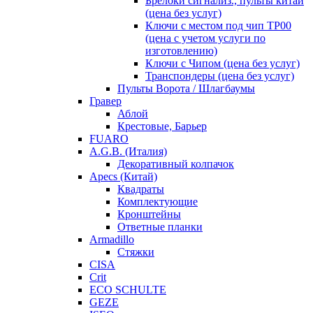
Брелоки сигнализ., пульты китай
(цена без услуг)
Ключи с местом под чип TP00
(цена с учетом услуги по
изготовлению)
Ключи с Чипом (цена без услуг)
Транспондеры (цена без услуг)
Пульты Ворота / Шлагбаумы
Гравер
Аблой
Крестовые, Барьер
FUARO
A.G.B. (Италия)
Декоративный колпачок
Apecs (Китай)
Квадраты
Комплектующие
Кронштейны
Ответные планки
Armadillo
Стяжки
CISA
Crit
ECO SCHULTE
GEZE