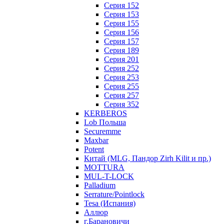
Серия 152
Серия 153
Серия 155
Серия 156
Серия 157
Серия 189
Серия 201
Серия 252
Серия 253
Серия 255
Серия 257
Серия 352
KERBEROS
Lob Польша
Securemme
Maxbar
Potent
Китай (MLG, Пандор Zirh Kilit и пр.)
MOTTURA
MUL-T-LOCK
Palladium
Serrature/Pointlock
Tesa (Испания)
Аллюр
г.Барановичи