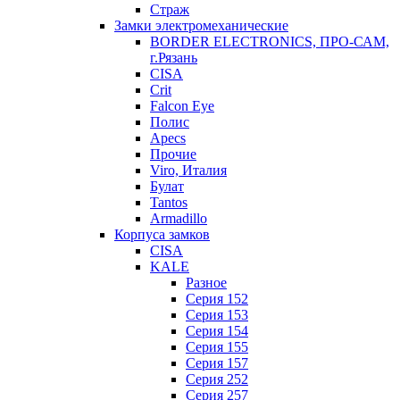
Страж
Замки электромеханические
BORDER ELECTRONICS, ПРО-САМ,
г.Рязань
CISA
Crit
Falcon Eye
Полис
Apecs
Прочие
Viro, Италия
Булат
Tantos
Armadillo
Корпуса замков
CISA
KALE
Разное
Серия 152
Серия 153
Серия 154
Серия 155
Серия 157
Серия 252
Серия 257