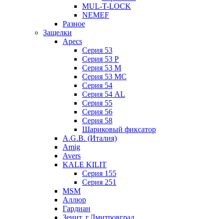
MUL-T-LOCK
NEMEF
Разное
Защелки
Apecs
Серия 53
Серия 53 P
Серия 53 М
Серия 53 МC
Серия 54
Серия 54 AL
Серия 55
Серия 56
Серия 58
Шариковый фиксатор
A.G.B. (Италия)
Amig
Avers
KALE KILIT
Серия 155
Серия 251
MSM
Аллюр
Гардиан
Зенит, г.Дмитровград