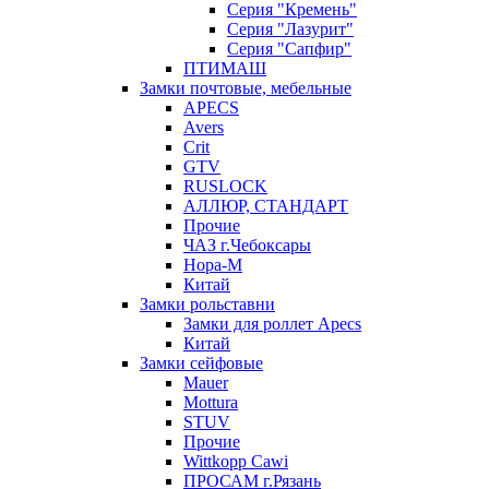
Серия "Кремень"
Серия "Лазурит"
Серия "Сапфир"
ПТИМАШ
Замки почтовые, мебельные
APECS
Avers
Crit
GTV
RUSLOCK
АЛЛЮР, СТАНДАРТ
Прочие
ЧАЗ г.Чебоксары
Нора-М
Китай
Замки рольставни
Замки для роллет Apecs
Китай
Замки сейфовые
Mauer
Mottura
STUV
Прочие
Wittkopp Cawi
ПРОСАМ г.Рязань