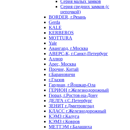
Серия малых замков
Серия средних замков (с
цепочкой)
BORDER, г.Рязань
Gerda
KALE
KERBEROS
MOTTURA
Yale
Авангард, г.Москва
АВЕРС-К, г.Санкт-Петербург
Аллюр
Арес, Москва
Прочие, Китай
г.Барановичи
г.Глазов
Гардиан, г.Йошкар-Ола
ГЕРИОН г.Железнодорожный
Гюрал, г.Ростов-на-Дону
ДЕЛГА г.С.Петербург
ЗЕНИТ г.Дмитровград
КЛАСС г.Железнодорожный
КЭМЗ г.Калуга
КЭМЗ г.Ковров
МЕТТЭМ г.Балашиха