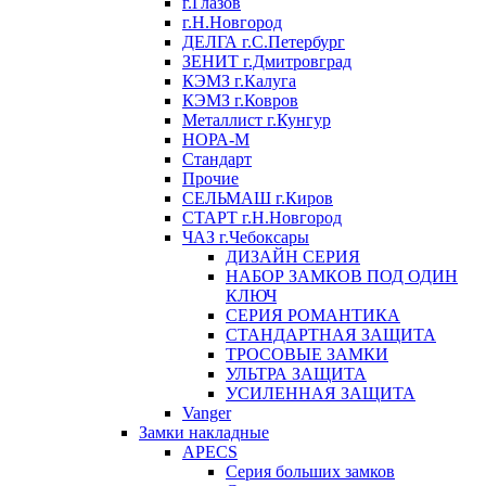
г.Глазов
г.Н.Новгород
ДЕЛГА г.С.Петербург
ЗЕНИТ г.Дмитровград
КЭМЗ г.Калуга
КЭМЗ г.Ковров
Металлист г.Кунгур
НОРА-М
Стандарт
Прочие
СЕЛЬМАШ г.Киров
СТАРТ г.Н.Новгород
ЧАЗ г.Чебоксары
ДИЗАЙН СЕРИЯ
НАБОР ЗАМКОВ ПОД ОДИН
КЛЮЧ
СЕРИЯ РОМАНТИКА
СТАНДАРТНАЯ ЗАЩИТА
ТРОСОВЫЕ ЗАМКИ
УЛЬТРА ЗАЩИТА
УСИЛЕННАЯ ЗАЩИТА
Vanger
Замки накладные
APECS
Серия больших замков