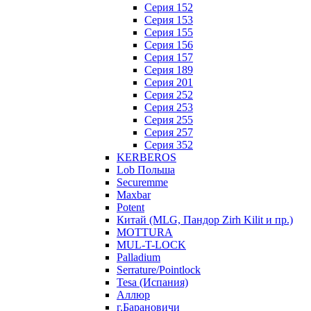
Серия 152
Серия 153
Серия 155
Серия 156
Серия 157
Серия 189
Серия 201
Серия 252
Серия 253
Серия 255
Серия 257
Серия 352
KERBEROS
Lob Польша
Securemme
Maxbar
Potent
Китай (MLG, Пандор Zirh Kilit и пр.)
MOTTURA
MUL-T-LOCK
Palladium
Serrature/Pointlock
Tesa (Испания)
Аллюр
г.Барановичи