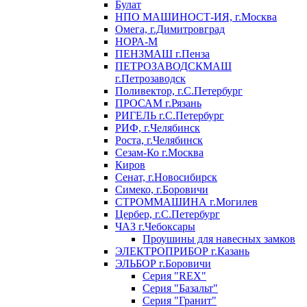
Булат
НПО МАШИНОСТ-ИЯ, г.Москва
Омега, г.Димитровград
НОРА-М
ПЕНЗМАШ г.Пенза
ПЕТРОЗАВОДСКМАШ
г.Петрозаводск
Поливектор, г.С.Петербург
ПРОСАМ г.Рязань
РИГЕЛЬ г.С.Петербург
РИФ, г.Челябинск
Роста, г.Челябинск
Сезам-Ко г.Москва
Киров
Сенат, г.Новосибирск
Симеко, г.Боровичи
СТРОММАШИНА г.Могилев
Цербер, г.С.Петербург
ЧАЗ г.Чебоксары
Проушины для навесных замков
ЭЛЕКТРОПРИБОР г.Казань
ЭЛЬБОР г.Боровичи
Серия "REX"
Серия "Базальт"
Серия "Гранит"