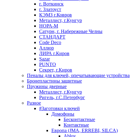
г. Воткинск
г. Златоуст
КЭМЗ г.Ковров
Металлист, г.Кунгур
НОРА-М
Сатурн, г. Набережные Челны
СТАНДАРТ
Code Deco
Аллюр
ЛИРА г.Киров
Sazar
PUNTO
Секрет, г.Киров
Пеналы для ключей, опечатывающие устройства
Бронепластины защитные
Пружины дверные
Металлист, г.Кунгур
Ригель, г.С.Петербург
Разное
#Заготовки ключей
Домофоны
Бесконтактные
Контактные
Европа (JMA, ERREBI, SILCA)
Abloy