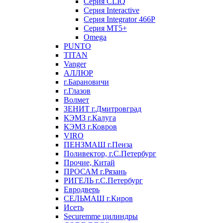
Серия CLIQ
Серия Interactive
Серия Integrator 466P
Серия MT5+
Omega
PUNTO
TITAN
Vanger
АЛЛЮР
г.Барановичи
г.Глазов
Волмет
ЗЕНИТ г.Дмитровград
КЭМЗ г.Калуга
КЭМЗ г.Ковров
VIRO
ПЕНЗМАШ г.Пенза
Поливектор, г.С.Петербург
Прочие, Китай
ПРОСАМ г.Рязань
РИГЕЛЬ г.С.Петербург
Евродверь
СЕЛЬМАШ г.Киров
Исеть
Securemme цилиндры