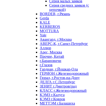
Серия малых замков
Серия средних замков (с
цепочкой)
BORDER, г.Рязань
Gerda
KALE
KERBEROS
MOTTURA
Yale
Авангард, г.Москва
АВЕРС-К, г.Санкт-Петербург
Аллюр
Арес, Москва
Прочие, Китай
г.Барановичи
г.Глазов
Гардиан, г.Йошкар-Ола
ГЕРИОН г.Железнодорожный
Гюрал, г.Ростов-на-Дону
ДЕЛГА г.С.Петербург
ЗЕНИТ г.Дмитровград
КЛАСС г.Железнодорожный
КЭМЗ г.Калуга
КЭМЗ г.Ковров
МЕТТЭМ г.Балашиха