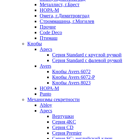
Металлист, г.Брест
НОРА-М
Омега, г.Димитровград
Строммашина, г.Могилев
Прочие
Code Deco
Птимаш
Кнобы
Apecs
Серия Standard с круглой ручкой
Серия Standard с фалевой ручкой
Avers
Кнобы Avers 6072
Кнобы Avers 6072-P
Кнобы Avers 8023
НОРА-М
Punto
Механизмы секретности
Abloy
Apecs
Вертушки
Серия 4KC
Серия CD
Серия Premier
Серия SC: английский ключ