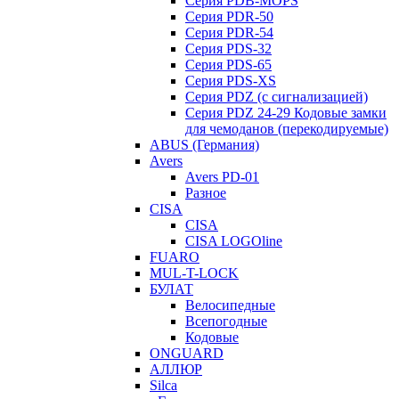
Серия PDB-MOPS
Серия PDR-50
Серия PDR-54
Серия PDS-32
Серия PDS-65
Серия PDS-XS
Серия PDZ (с сигнализацией)
Серия PDZ 24-29 Кодовые замки
для чемоданов (перекодируемые)
ABUS (Германия)
Avers
Avers PD-01
Разное
CISA
CISA
CISA LOGOline
FUARO
MUL-T-LOCK
БУЛАТ
Велосипедные
Всепогодные
Кодовые
ONGUARD
АЛЛЮР
Silca