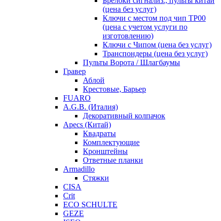
Брелоки сигнализ., пульты китай
(цена без услуг)
Ключи с местом под чип TP00
(цена с учетом услуги по
изготовлению)
Ключи с Чипом (цена без услуг)
Транспондеры (цена без услуг)
Пульты Ворота / Шлагбаумы
Гравер
Аблой
Крестовые, Барьер
FUARO
A.G.B. (Италия)
Декоративный колпачок
Apecs (Китай)
Квадраты
Комплектующие
Кронштейны
Ответные планки
Armadillo
Стяжки
CISA
Crit
ECO SCHULTE
GEZE