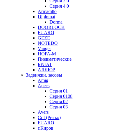
Серия 2.0
Серия 4.0
Armadillo
Diplomat
Dorma
DOORLOCK
FUARO
GEZE
NOTEDO
Vanger
НОРА-М
Пневматические
БУЛАТ
АЛЛЮР
Задвижки, засовы
Amig
Apecs
Серия 01
Серия 0108
Серия 02
Серия 03
Avers
Crit (Ритко)
FUARO
г.Киров