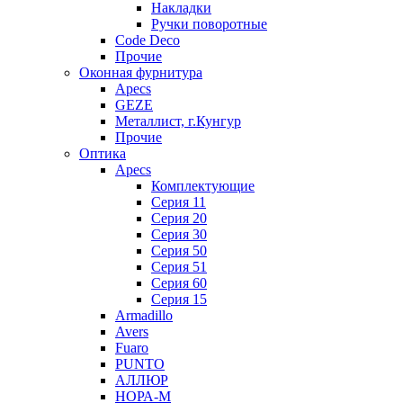
Накладки
Ручки поворотные
Code Deco
Прочие
Оконная фурнитура
Apecs
GEZE
Металлист, г.Кунгур
Прочие
Оптика
Apecs
Комплектующие
Серия 11
Серия 20
Серия 30
Серия 50
Серия 51
Серия 60
Серия 15
Armadillo
Avers
Fuaro
PUNTO
АЛЛЮР
НОРА-М