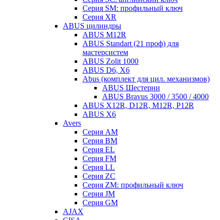
Серия SM: профильный ключ
Серия XR
ABUS цилиндры
ABUS M12R
ABUS Standart (21 проф) для
мастерсистем
ABUS Zolit 1000
ABUS D6, X6
Abus (комплект для цил. механизмов)
ABUS Шестерни
ABUS Bravus 3000 / 3500 / 4000
ABUS X12R, D12R, M12R, P12R
ABUS X6
Avers
Серия AM
Серия BM
Серия EL
Серия FM
Серия LL
Серия ZC
Серия ZM: профильный ключ
Серия JM
Серия GM
AJAX