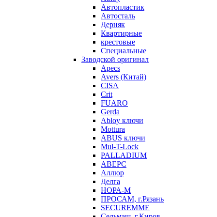
Автопластик
Автосталь
Дерняк
Квартирные
крестовые
Специальные
Заводской оригинал
Apecs
Avers (Китай)
CISA
Crit
FUARO
Gerda
Abloy ключи
Mottura
ABUS ключи
Mul-T-Lock
PALLADIUM
АВЕРС
Аллюр
Делга
НОРА-М
ПРОСАМ, г.Рязань
SECUREMME
Сельмаш, г.Киров