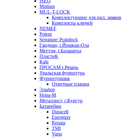
ISEO
Mottura
MUL-T-LOCK
Комплектующие для цил. замков
Комплекты ключей
NEMEF
Potent
Serrature/ Pointlock
Гардиан, г.Йошкар-Ола
Меттэм, г.Балашиха
ПластиК
Kale
ПРОСАМ г.Рязань
Уральская фурнитура
Фурнитурщик
Ответные планки
Эльбор
Нора-М
Металлист, г.Кунгур
Батарейки
Duracell
Energizer
Renata
TMI
Varta