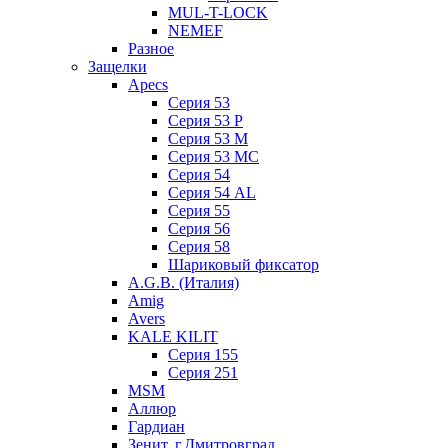
MUL-T-LOCK
NEMEF
Разное
Защелки
Apecs
Серия 53
Серия 53 P
Серия 53 М
Серия 53 МC
Серия 54
Серия 54 AL
Серия 55
Серия 56
Серия 58
Шариковый фиксатор
A.G.B. (Италия)
Amig
Avers
KALE KILIT
Серия 155
Серия 251
MSM
Аллюр
Гардиан
Зенит, г.Дмитровград