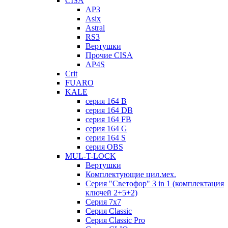
CISA
AP3
Asix
Astral
RS3
Вертушки
Прочие CISA
AP4S
Crit
FUARO
KALE
серия 164 B
серия 164 DB
серия 164 FB
серия 164 G
серия 164 S
серия OBS
MUL-T-LOCK
Вертушки
Комплектующие цил.мех.
Серия "Светофор" 3 in 1 (комплектация
ключей 2+5+2)
Серия 7х7
Серия Classic
Серия Classic Pro