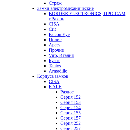
Страж
Замки электромеханические
BORDER ELECTRONICS, ПРО-САМ,
г.Рязань
CISA
Crit
Falcon Eye
Полис
Apecs
Прочие
Viro, Италия
Булат
Tantos
Armadillo
Корпуса замков
CISA
KALE
Разное
Серия 152
Серия 153
Серия 154
Серия 155
Серия 157
Серия 252
Серия 257