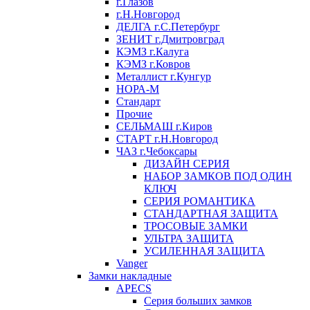
г.Глазов
г.Н.Новгород
ДЕЛГА г.С.Петербург
ЗЕНИТ г.Дмитровград
КЭМЗ г.Калуга
КЭМЗ г.Ковров
Металлист г.Кунгур
НОРА-М
Стандарт
Прочие
СЕЛЬМАШ г.Киров
СТАРТ г.Н.Новгород
ЧАЗ г.Чебоксары
ДИЗАЙН СЕРИЯ
НАБОР ЗАМКОВ ПОД ОДИН
КЛЮЧ
СЕРИЯ РОМАНТИКА
СТАНДАРТНАЯ ЗАЩИТА
ТРОСОВЫЕ ЗАМКИ
УЛЬТРА ЗАЩИТА
УСИЛЕННАЯ ЗАЩИТА
Vanger
Замки накладные
APECS
Серия больших замков