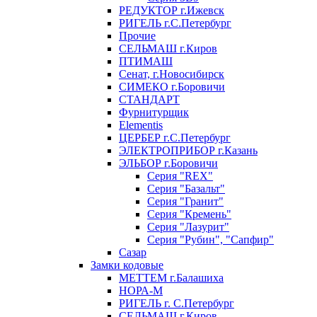
РЕДУКТОР г.Ижевск
РИГЕЛЬ г.С.Петербург
Прочие
СЕЛЬМАШ г.Киров
ПТИМАШ
Сенат, г.Новосибирск
СИМЕКО г.Боровичи
СТАНДАРТ
Фурнитурщик
Elementis
ЦЕРБЕР г.С.Петербург
ЭЛЕКТРОПРИБОР г.Казань
ЭЛЬБОР г.Боровичи
Серия "REX"
Серия "Базальт"
Серия "Гранит"
Серия "Кремень"
Серия "Лазурит"
Серия "Рубин", "Сапфир"
Сазар
Замки кодовые
МЕТТЕМ г.Балашиха
НОРА-М
РИГЕЛЬ г. С.Петербург
СЕЛЬМАШ г.Киров