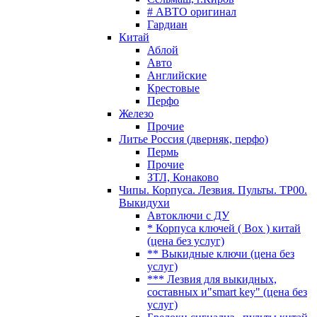
# АВТО оригинал
Гардиан
Китай
Аблой
Авто
Английские
Крестовые
Перфо
Железо
Прочие
Литье Россия (дверняк, перфо)
Пермь
Прочие
ЗТЛ, Конаково
Чипы. Корпуса. Лезвия. Пульты. TP00.
Выкидухи
Автоключи с ДУ
* Корпуса ключей ( Box ) китай
(цена без услуг)
** Выкидные ключи (цена без
услуг)
*** Лезвия для выкидных,
составных и"smart key" (цена без
услуг)