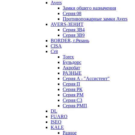
Avers
Замки общего назначения
Серия 08
Противопожарные замки Avers
AVERS-ЗЕНИТ
Серия ЗВ4
Серия ЗВ9
BORDER, г.Рязань
CISA
Crit
Torex
Бульдорс
Акробат
РАЗНЫЕ
Серия A - "Ассистент"
Серия П
Серия РК
Серия РМ
Серия С3
Серия РМП
DL
FUARO
ISEO
KALE
Разное