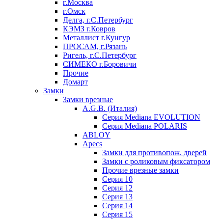
г.Москва
г.Омск
Делга, г.С.Петербург
КЭМЗ г.Ковров
Металлист г.Кунгур
ПРОСАМ, г.Рязань
Ригель, г.С.Петербург
СИМЕКО г.Боровичи
Прочие
Домарт
Замки
Замки врезные
A.G.B. (Италия)
Серия Mediana EVOLUTION
Серия Mediana POLARIS
ABLOY
Apecs
Замки для противопож. дверей
Замки с роликовым фиксатором
Прочие врезные замки
Серия 10
Серия 12
Серия 13
Серия 14
Серия 15