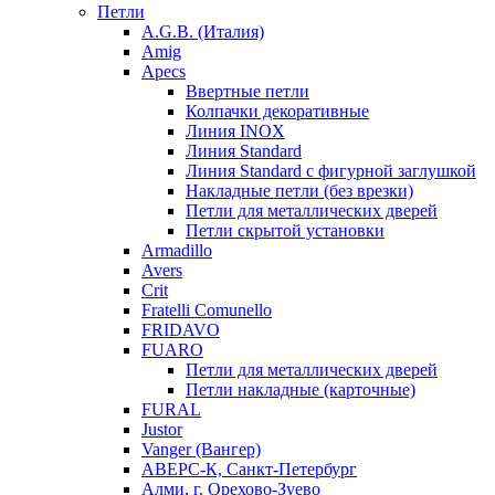
Петли
A.G.B. (Италия)
Amig
Apecs
Ввертные петли
Колпачки декоративные
Линия INOX
Линия Standard
Линия Standard с фигурной заглушкой
Накладные петли (без врезки)
Петли для металлических дверей
Петли скрытой установки
Armadillo
Avers
Crit
Fratelli Comunello
FRIDAVO
FUARO
Петли для металлических дверей
Петли накладные (карточные)
FURAL
Justor
Vanger (Вангер)
АВЕРС-К, Санкт-Петербург
Алми, г. Орехово-Зуево