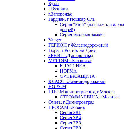
Булат
г.Вязники
г.Запорожье
Гардиан, г.Йошкар-Ола
Серия "Profi" (для пласт. и алюм
дверей)
Серия тяжелых замков
Vanger
ГЕРИОН г.Железнодорожный
Гюрал г.Ростов-на-Дону
ЗЕНИТ г.Дмитровград
МЕТТЭМ г.Балашиха
КЛАССИКА
НОРМА
СУПЕРЗАЩИТА
КЛАСС г.Железнодорожный
НОРА-М
НПО Машиностроения, г.Москва
СТРОММАШИНА г.Могилев
Омега, г.Димитровград
ПРОСАМ г.Рязань
Серия ЗВ1
Серия ЗВ4
Серия ЗВ8
Серия ЗВ9