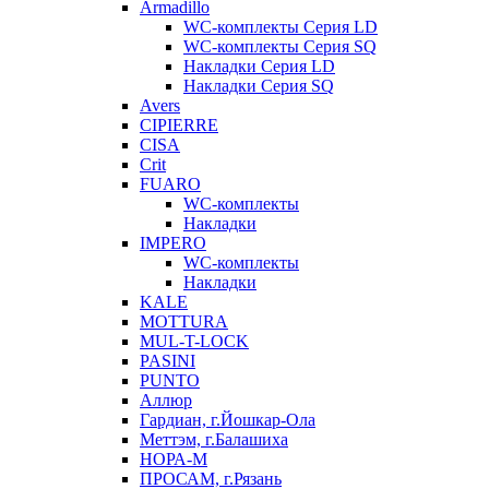
Armadillo
WC-комплекты Серия LD
WC-комплекты Серия SQ
Накладки Серия LD
Накладки Серия SQ
Avers
CIPIERRE
CISA
Crit
FUARO
WC-комплекты
Накладки
IMPERO
WC-комплекты
Накладки
KALE
MOTTURA
MUL-T-LOCK
PASINI
PUNTO
Аллюр
Гардиан, г.Йошкар-Ола
Меттэм, г.Балашиха
НОРА-М
ПРОСАМ, г.Рязань