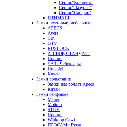
Серия "Кремень"
Серия "Лазурит"
Серия "Сапфир"
ПТИМАШ
Замки почтовые, мебельные
APECS
Avers
Crit
GTV
RUSLOCK
АЛЛЮР, СТАНДАРТ
Прочие
ЧАЗ г.Чебоксары
Нора-М
Китай
Замки рольставни
Замки для роллет Apecs
Китай
Замки сейфовые
Mauer
Mottura
STUV
Прочие
Wittkopp Cawi
ПРОСАМ г.Рязань