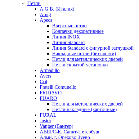
Петли
A.G.B. (Италия)
Amig
Apecs
Ввертные петли
Колпачки декоративные
Линия INOX
Линия Standard
Линия Standard с фигурной заглушкой
Накладные петли (без врезки)
Петли для металлических дверей
Петли скрытой установки
Armadillo
Avers
Crit
Fratelli Comunello
FRIDAVO
FUARO
Петли для металлических дверей
Петли накладные (карточные)
FURAL
Justor
Vanger (Вангер)
АВЕРС-К, Санкт-Петербург
Алми, г. Орехово-Зуево