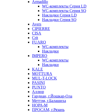
Armadillo
WC-комплекты Серия LD
WC-комплекты Серия SQ
Накладки Серия LD
Накладки Серия SQ
Avers
CIPIERRE
CISA
Crit
FUARO
WC-комплекты
Накладки
IMPERO
WC-комплекты
Накладки
KALE
MOTTURA
MUL-T-LOCK
PASINI
PUNTO
Аллюр
Гардиан, г.Йошкар-Ола
Меттэм, г.Балашиха
НОРА-М
ПРОСАМ, г.Рязань