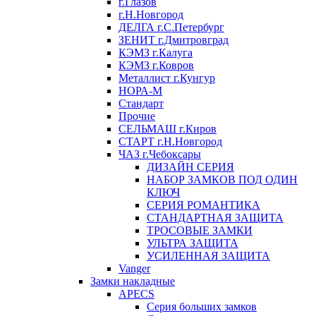
г.Глазов
г.Н.Новгород
ДЕЛГА г.С.Петербург
ЗЕНИТ г.Дмитровград
КЭМЗ г.Калуга
КЭМЗ г.Ковров
Металлист г.Кунгур
НОРА-М
Стандарт
Прочие
СЕЛЬМАШ г.Киров
СТАРТ г.Н.Новгород
ЧАЗ г.Чебоксары
ДИЗАЙН СЕРИЯ
НАБОР ЗАМКОВ ПОД ОДИН
КЛЮЧ
СЕРИЯ РОМАНТИКА
СТАНДАРТНАЯ ЗАЩИТА
ТРОСОВЫЕ ЗАМКИ
УЛЬТРА ЗАЩИТА
УСИЛЕННАЯ ЗАЩИТА
Vanger
Замки накладные
APECS
Серия больших замков