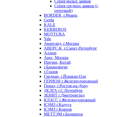
Серия малых замков
Серия средних замков (с
цепочкой)
BORDER, г.Рязань
Gerda
KALE
KERBEROS
MOTTURA
Yale
Авангард, г.Москва
АВЕРС-К, г.Санкт-Петербург
Аллюр
Арес, Москва
Прочие, Китай
г.Барановичи
г.Глазов
Гардиан, г.Йошкар-Ола
ГЕРИОН г.Железнодорожный
Гюрал, г.Ростов-на-Дону
ДЕЛГА г.С.Петербург
ЗЕНИТ г.Дмитровград
КЛАСС г.Железнодорожный
КЭМЗ г.Калуга
КЭМЗ г.Ковров
МЕТТЭМ г.Балашиха