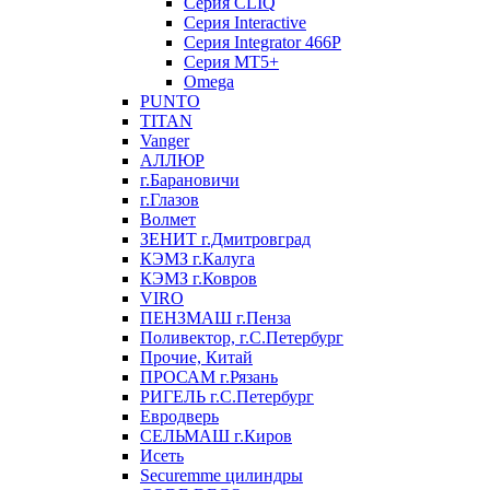
Серия CLIQ
Серия Interactive
Серия Integrator 466P
Серия MT5+
Omega
PUNTO
TITAN
Vanger
АЛЛЮР
г.Барановичи
г.Глазов
Волмет
ЗЕНИТ г.Дмитровград
КЭМЗ г.Калуга
КЭМЗ г.Ковров
VIRO
ПЕНЗМАШ г.Пенза
Поливектор, г.С.Петербург
Прочие, Китай
ПРОСАМ г.Рязань
РИГЕЛЬ г.С.Петербург
Евродверь
СЕЛЬМАШ г.Киров
Исеть
Securemme цилиндры