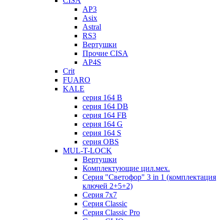
CISA
AP3
Asix
Astral
RS3
Вертушки
Прочие CISA
AP4S
Crit
FUARO
KALE
серия 164 B
серия 164 DB
серия 164 FB
серия 164 G
серия 164 S
серия OBS
MUL-T-LOCK
Вертушки
Комплектующие цил.мех.
Серия "Светофор" 3 in 1 (комплектация
ключей 2+5+2)
Серия 7х7
Серия Classic
Серия Classic Pro