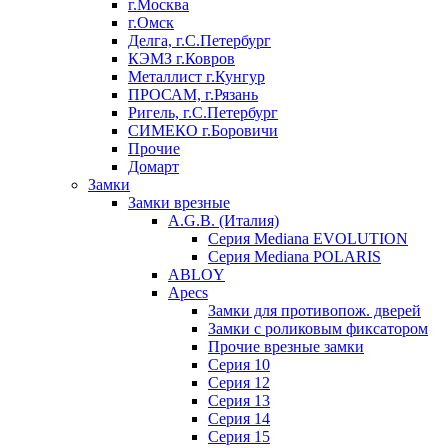
г.Москва
г.Омск
Делга, г.С.Петербург
КЭМЗ г.Ковров
Металлист г.Кунгур
ПРОСАМ, г.Рязань
Ригель, г.С.Петербург
СИМЕКО г.Боровичи
Прочие
Домарт
Замки
Замки врезные
A.G.B. (Италия)
Серия Mediana EVOLUTION
Серия Mediana POLARIS
ABLOY
Apecs
Замки для противопож. дверей
Замки с роликовым фиксатором
Прочие врезные замки
Серия 10
Серия 12
Серия 13
Серия 14
Серия 15