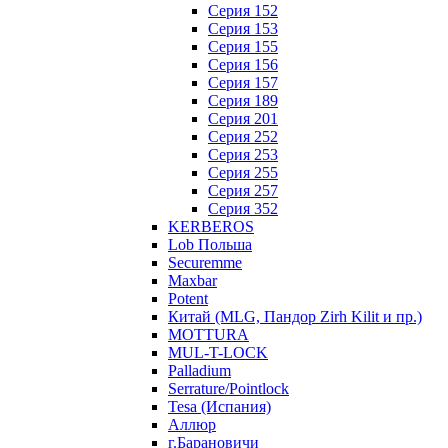
Серия 152
Серия 153
Серия 155
Серия 156
Серия 157
Серия 189
Серия 201
Серия 252
Серия 253
Серия 255
Серия 257
Серия 352
KERBEROS
Lob Польша
Securemme
Maxbar
Potent
Китай (MLG, Пандор Zirh Kilit и пр.)
MOTTURA
MUL-T-LOCK
Palladium
Serrature/Pointlock
Tesa (Испания)
Аллюр
г.Барановичи