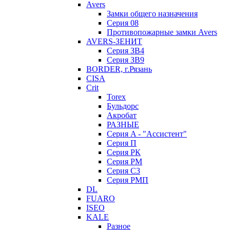
Avers
Замки общего назначения
Серия 08
Противопожарные замки Avers
AVERS-ЗЕНИТ
Серия ЗВ4
Серия ЗВ9
BORDER, г.Рязань
CISA
Crit
Torex
Бульдорс
Акробат
РАЗНЫЕ
Серия A - "Ассистент"
Серия П
Серия РК
Серия РМ
Серия С3
Серия РМП
DL
FUARO
ISEO
KALE
Разное