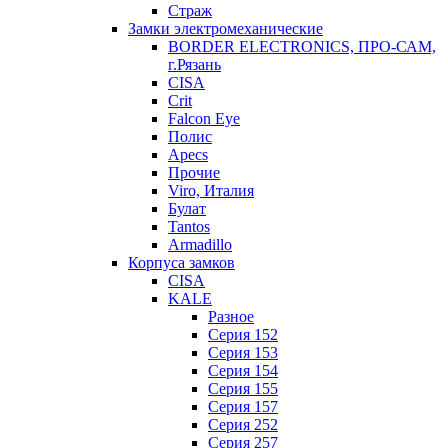
Страж
Замки электромеханические
BORDER ELECTRONICS, ПРО-САМ,
г.Рязань
CISA
Crit
Falcon Eye
Полис
Apecs
Прочие
Viro, Италия
Булат
Tantos
Armadillo
Корпуса замков
CISA
KALE
Разное
Серия 152
Серия 153
Серия 154
Серия 155
Серия 157
Серия 252
Серия 257