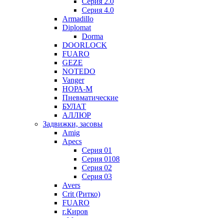
Серия 2.0
Серия 4.0
Armadillo
Diplomat
Dorma
DOORLOCK
FUARO
GEZE
NOTEDO
Vanger
НОРА-М
Пневматические
БУЛАТ
АЛЛЮР
Задвижки, засовы
Amig
Apecs
Серия 01
Серия 0108
Серия 02
Серия 03
Avers
Crit (Ритко)
FUARO
г.Киров