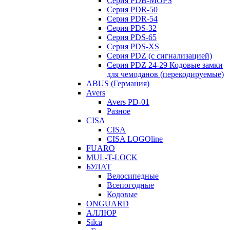
Серия PDB-MOPS
Серия PDR-50
Серия PDR-54
Серия PDS-32
Серия PDS-65
Серия PDS-XS
Серия PDZ (с сигнализацией)
Серия PDZ 24-29 Кодовые замки
для чемоданов (перекодируемые)
ABUS (Германия)
Avers
Avers PD-01
Разное
CISA
CISA
CISA LOGOline
FUARO
MUL-T-LOCK
БУЛАТ
Велосипедные
Всепогодные
Кодовые
ONGUARD
АЛЛЮР
Silca