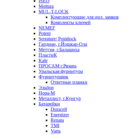
ISEO
Mottura
MUL-T-LOCK
Комплектующие для цил. замков
Комплекты ключей
NEMEF
Potent
Serrature/ Pointlock
Гардиан, г.Йошкар-Ола
Меттэм, г.Балашиха
ПластиК
Kale
ПРОСАМ г.Рязань
Уральская фурнитура
Фурнитурщик
Ответные планки
Эльбор
Нора-М
Металлист, г.Кунгур
Батарейки
Duracell
Energizer
Renata
TMI
Varta