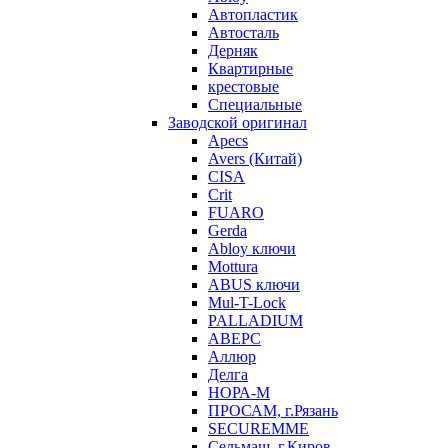
Автопластик
Автосталь
Дерняк
Квартирные
крестовые
Специальные
Заводской оригинал
Apecs
Avers (Китай)
CISA
Crit
FUARO
Gerda
Abloy ключи
Mottura
ABUS ключи
Mul-T-Lock
PALLADIUM
АВЕРС
Аллюр
Делга
НОРА-М
ПРОСАМ, г.Рязань
SECUREMME
Сельмаш, г.Киров