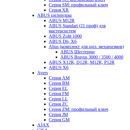
Серия SM: профильный ключ
Серия XR
ABUS цилиндры
ABUS M12R
ABUS Standart (21 проф) для
мастерсистем
ABUS Zolit 1000
ABUS D6, X6
Abus (комплект для цил. механизмов)
ABUS Шестерни
ABUS Bravus 3000 / 3500 / 4000
ABUS X12R, D12R, M12R, P12R
ABUS X6
Avers
Серия AM
Серия BM
Серия EL
Серия FM
Серия LL
Серия ZC
Серия ZM: профильный ключ
Серия JM
Серия GM
AJAX