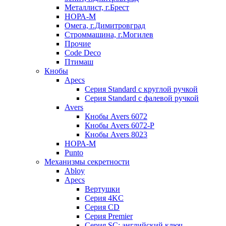
Металлист, г.Брест
НОРА-М
Омега, г.Димитровград
Строммашина, г.Могилев
Прочие
Code Deco
Птимаш
Кнобы
Apecs
Серия Standard с круглой ручкой
Серия Standard с фалевой ручкой
Avers
Кнобы Avers 6072
Кнобы Avers 6072-P
Кнобы Avers 8023
НОРА-М
Punto
Механизмы секретности
Abloy
Apecs
Вертушки
Серия 4KC
Серия CD
Серия Premier
Серия SC: английский ключ