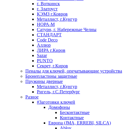
г. Воткинск
г. Златоуст
КЭМЗ г.Ковров
Металлист, г.Кунгур
НОРА-М
Сатурн, г. Набережные Челны
СТАНДАРТ
Code Deco
Аллюр
ЛИРА г.Киров
Sazar
PUNTO
Секрет, г.Киров
Пеналы для ключей, опечатывающие устройства
Бронепластины защитные
Пружины дверные
Металлист, г.Кунгур
Ригель, г.С.Петербург
Разное
#Заготовки ключей
Домофоны
Бесконтактные
Контактные
Европа (JMA, ERREBI, SILCA)
Abloy