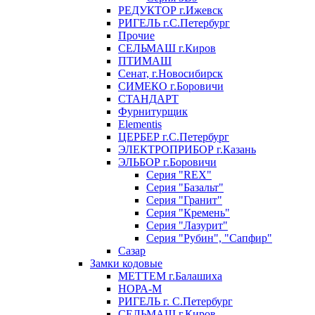
РЕДУКТОР г.Ижевск
РИГЕЛЬ г.С.Петербург
Прочие
СЕЛЬМАШ г.Киров
ПТИМАШ
Сенат, г.Новосибирск
СИМЕКО г.Боровичи
СТАНДАРТ
Фурнитурщик
Elementis
ЦЕРБЕР г.С.Петербург
ЭЛЕКТРОПРИБОР г.Казань
ЭЛЬБОР г.Боровичи
Серия "REX"
Серия "Базальт"
Серия "Гранит"
Серия "Кремень"
Серия "Лазурит"
Серия "Рубин", "Сапфир"
Сазар
Замки кодовые
МЕТТЕМ г.Балашиха
НОРА-М
РИГЕЛЬ г. С.Петербург
СЕЛЬМАШ г.Киров