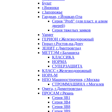
Булат
г.Вязники
г.Запорожье
Гардиан, г.Йошкар-Ола
Серия "Profi" (для пласт. и алюм
дверей)
Серия тяжелых замков
Vanger
ГЕРИОН г.Железнодорожный
Гюрал г.Ростов-на-Дону
ЗЕНИТ г.Дмитровград
МЕТТЭМ г.Балашиха
КЛАССИКА
НОРМА
СУПЕРЗАЩИТА
КЛАСС г.Железнодорожный
НОРА-М
НПО Машиностроения, г.Москва
СТРОММАШИНА г.Могилев
Омега, г.Димитровград
ПРОСАМ г.Рязань
Серия ЗВ1
Серия ЗВ4
Серия ЗВ8
Серия ЗВ9