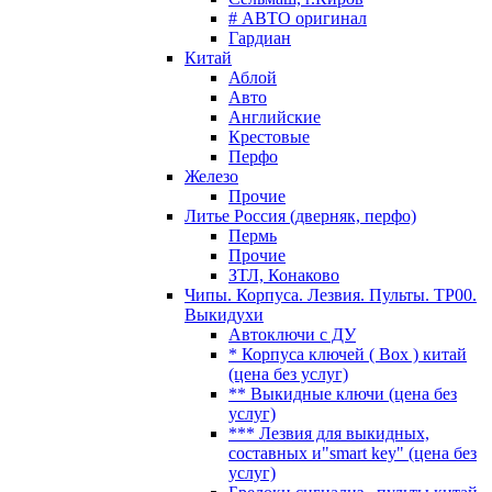
# АВТО оригинал
Гардиан
Китай
Аблой
Авто
Английские
Крестовые
Перфо
Железо
Прочие
Литье Россия (дверняк, перфо)
Пермь
Прочие
ЗТЛ, Конаково
Чипы. Корпуса. Лезвия. Пульты. TP00.
Выкидухи
Автоключи с ДУ
* Корпуса ключей ( Box ) китай
(цена без услуг)
** Выкидные ключи (цена без
услуг)
*** Лезвия для выкидных,
составных и"smart key" (цена без
услуг)