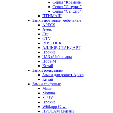
Серия "Кремень"
Серия "Лазурит"
Серия "Сапфир"
ПТИМАШ
Замки почтовые, мебельные
APECS
Avers
Crit
GTV
RUSLOCK
АЛЛЮР, СТАНДАРТ
Прочие
ЧАЗ г.Чебоксары
Нора-М
Китай
Замки рольставни
Замки для роллет Apecs
Китай
Замки сейфовые
Mauer
Mottura
STUV
Прочие
Wittkopp Cawi
ПРОСАМ г.Рязань