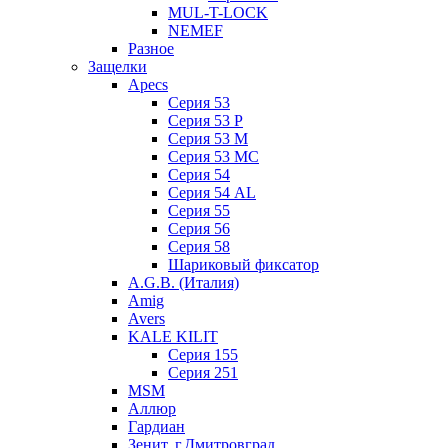
MUL-T-LOCK
NEMEF
Разное
Защелки
Apecs
Серия 53
Серия 53 P
Серия 53 М
Серия 53 МC
Серия 54
Серия 54 AL
Серия 55
Серия 56
Серия 58
Шариковый фиксатор
A.G.B. (Италия)
Amig
Avers
KALE KILIT
Серия 155
Серия 251
MSM
Аллюр
Гардиан
Зенит, г.Дмитровград