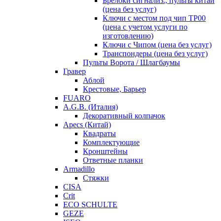
Брелоки сигнализ., пульты китай
(цена без услуг)
Ключи с местом под чип TP00
(цена с учетом услуги по
изготовлению)
Ключи с Чипом (цена без услуг)
Транспондеры (цена без услуг)
Пульты Ворота / Шлагбаумы
Гравер
Аблой
Крестовые, Барьер
FUARO
A.G.B. (Италия)
Декоративный колпачок
Apecs (Китай)
Квадраты
Комплектующие
Кронштейны
Ответные планки
Armadillo
Стяжки
CISA
Crit
ECO SCHULTE
GEZE