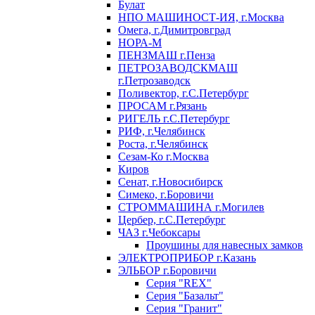
Булат
НПО МАШИНОСТ-ИЯ, г.Москва
Омега, г.Димитровград
НОРА-М
ПЕНЗМАШ г.Пенза
ПЕТРОЗАВОДСКМАШ
г.Петрозаводск
Поливектор, г.С.Петербург
ПРОСАМ г.Рязань
РИГЕЛЬ г.С.Петербург
РИФ, г.Челябинск
Роста, г.Челябинск
Сезам-Ко г.Москва
Киров
Сенат, г.Новосибирск
Симеко, г.Боровичи
СТРОММАШИНА г.Могилев
Цербер, г.С.Петербург
ЧАЗ г.Чебоксары
Проушины для навесных замков
ЭЛЕКТРОПРИБОР г.Казань
ЭЛЬБОР г.Боровичи
Серия "REX"
Серия "Базальт"
Серия "Гранит"