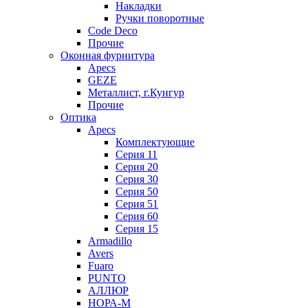
Накладки
Ручки поворотные
Code Deco
Прочие
Оконная фурнитура
Apecs
GEZE
Металлист, г.Кунгур
Прочие
Оптика
Apecs
Комплектующие
Серия 11
Серия 20
Серия 30
Серия 50
Серия 51
Серия 60
Серия 15
Armadillo
Avers
Fuaro
PUNTO
АЛЛЮР
НОРА-М