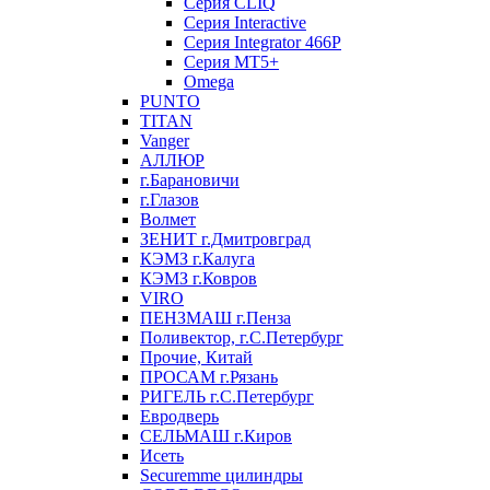
Серия CLIQ
Серия Interactive
Серия Integrator 466P
Серия MT5+
Omega
PUNTO
TITAN
Vanger
АЛЛЮР
г.Барановичи
г.Глазов
Волмет
ЗЕНИТ г.Дмитровград
КЭМЗ г.Калуга
КЭМЗ г.Ковров
VIRO
ПЕНЗМАШ г.Пенза
Поливектор, г.С.Петербург
Прочие, Китай
ПРОСАМ г.Рязань
РИГЕЛЬ г.С.Петербург
Евродверь
СЕЛЬМАШ г.Киров
Исеть
Securemme цилиндры