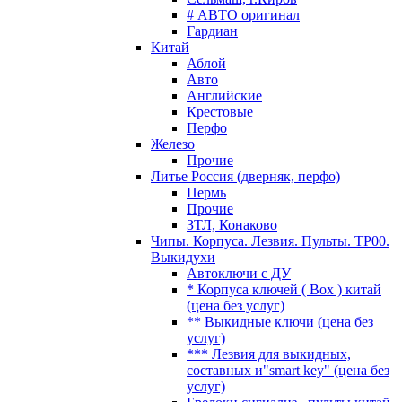
# АВТО оригинал
Гардиан
Китай
Аблой
Авто
Английские
Крестовые
Перфо
Железо
Прочие
Литье Россия (дверняк, перфо)
Пермь
Прочие
ЗТЛ, Конаково
Чипы. Корпуса. Лезвия. Пульты. TP00.
Выкидухи
Автоключи с ДУ
* Корпуса ключей ( Box ) китай
(цена без услуг)
** Выкидные ключи (цена без
услуг)
*** Лезвия для выкидных,
составных и"smart key" (цена без
услуг)