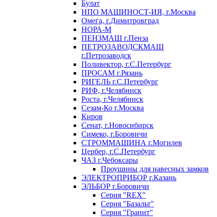
Булат
НПО МАШИНОСТ-ИЯ, г.Москва
Омега, г.Димитровград
НОРА-М
ПЕНЗМАШ г.Пенза
ПЕТРОЗАВОДСКМАШ
г.Петрозаводск
Поливектор, г.С.Петербург
ПРОСАМ г.Рязань
РИГЕЛЬ г.С.Петербург
РИФ, г.Челябинск
Роста, г.Челябинск
Сезам-Ко г.Москва
Киров
Сенат, г.Новосибирск
Симеко, г.Боровичи
СТРОММАШИНА г.Могилев
Цербер, г.С.Петербург
ЧАЗ г.Чебоксары
Проушины для навесных замков
ЭЛЕКТРОПРИБОР г.Казань
ЭЛЬБОР г.Боровичи
Серия "REX"
Серия "Базальт"
Серия "Гранит"