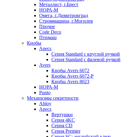
Металлист, г.Брест
НОРА-М
Омега, г.Димитровград
Строммашина, г.Могилев
Прочие
Code Deco
Птимаш
Кнобы
Apecs
Серия Standard с круглой ручкой
Серия Standard с фалевой ручкой
Avers
Кнобы Avers 6072
Кнобы Avers 6072-P
Кнобы Avers 8023
НОРА-М
Punto
Механизмы секретности
Abloy
Apecs
Вертушки
Серия 4KC
Серия CD
Серия Premier
Серия SC: английский ключ