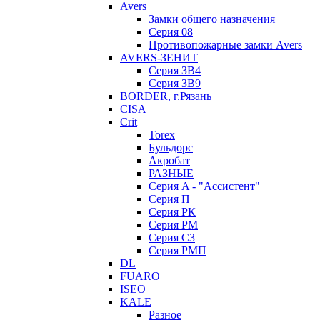
Avers
Замки общего назначения
Серия 08
Противопожарные замки Avers
AVERS-ЗЕНИТ
Серия ЗВ4
Серия ЗВ9
BORDER, г.Рязань
CISA
Crit
Torex
Бульдорс
Акробат
РАЗНЫЕ
Серия A - "Ассистент"
Серия П
Серия РК
Серия РМ
Серия С3
Серия РМП
DL
FUARO
ISEO
KALE
Разное