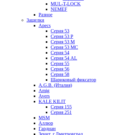
MUL-T-LOCK
NEMEF
Разное
Защелки
Apecs
Серия 53
Серия 53 P
Серия 53 М
Серия 53 МC
Серия 54
Серия 54 AL
Серия 55
Серия 56
Серия 58
Шариковый фиксатор
A.G.B. (Италия)
Amig
Avers
KALE KILIT
Серия 155
Серия 251
MSM
Аллюр
Гардиан
Зенит, г.Дмитровград