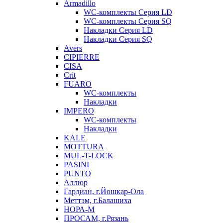
Armadillo
WC-комплекты Серия LD
WC-комплекты Серия SQ
Накладки Серия LD
Накладки Серия SQ
Avers
CIPIERRE
CISA
Crit
FUARO
WC-комплекты
Накладки
IMPERO
WC-комплекты
Накладки
KALE
MOTTURA
MUL-T-LOCK
PASINI
PUNTO
Аллюр
Гардиан, г.Йошкар-Ола
Меттэм, г.Балашиха
НОРА-М
ПРОСАМ, г.Рязань