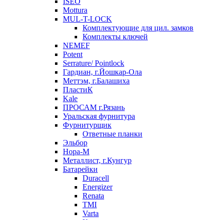
ISEO
Mottura
MUL-T-LOCK
Комплектующие для цил. замков
Комплекты ключей
NEMEF
Potent
Serrature/ Pointlock
Гардиан, г.Йошкар-Ола
Меттэм, г.Балашиха
ПластиК
Kale
ПРОСАМ г.Рязань
Уральская фурнитура
Фурнитурщик
Ответные планки
Эльбор
Нора-М
Металлист, г.Кунгур
Батарейки
Duracell
Energizer
Renata
TMI
Varta