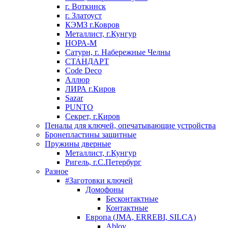
г. Воткинск
г. Златоуст
КЭМЗ г.Ковров
Металлист, г.Кунгур
НОРА-М
Сатурн, г. Набережные Челны
СТАНДАРТ
Code Deco
Аллюр
ЛИРА г.Киров
Sazar
PUNTO
Секрет, г.Киров
Пеналы для ключей, опечатывающие устройства
Бронепластины защитные
Пружины дверные
Металлист, г.Кунгур
Ригель, г.С.Петербург
Разное
#Заготовки ключей
Домофоны
Бесконтактные
Контактные
Европа (JMA, ERREBI, SILCA)
Abloy