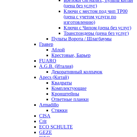
Брелоки сигнализ., пульты китай
(цена без услуг)
Ключи с местом под чип TP00
(цена с учетом услуги по
изготовлению)
Ключи с Чипом (цена без услуг)
Транспондеры (цена без услуг)
Пульты Ворота / Шлагбаумы
Гравер
Аблой
Крестовые, Барьер
FUARO
A.G.B. (Италия)
Декоративный колпачок
Apecs (Китай)
Квадраты
Комплектующие
Кронштейны
Ответные планки
Armadillo
Стяжки
CISA
Crit
ECO SCHULTE
GEZE