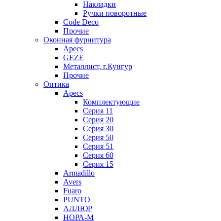
Накладки
Ручки поворотные
Code Deco
Прочие
Оконная фурнитура
Apecs
GEZE
Металлист, г.Кунгур
Прочие
Оптика
Apecs
Комплектующие
Серия 11
Серия 20
Серия 30
Серия 50
Серия 51
Серия 60
Серия 15
Armadillo
Avers
Fuaro
PUNTO
АЛЛЮР
НОРА-М