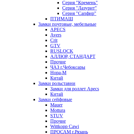
Серия "Кремень"
Серия "Лазурит"
Серия "Сапфир"
ПТИМАШ
Замки почтовые, мебельные
APECS
Avers
Crit
GTV
RUSLOCK
АЛЛЮР, СТАНДАРТ
Прочие
ЧАЗ г.Чебоксары
Нора-М
Китай
Замки рольставни
Замки для роллет Apecs
Китай
Замки сейфовые
Mauer
Mottura
STUV
Прочие
Wittkopp Cawi
ПРОСАМ г.Рязань