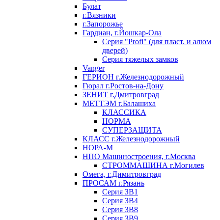
Булат
г.Вязники
г.Запорожье
Гардиан, г.Йошкар-Ола
Серия "Profi" (для пласт. и алюм
дверей)
Серия тяжелых замков
Vanger
ГЕРИОН г.Железнодорожный
Гюрал г.Ростов-на-Дону
ЗЕНИТ г.Дмитровград
МЕТТЭМ г.Балашиха
КЛАССИКА
НОРМА
СУПЕРЗАЩИТА
КЛАСС г.Железнодорожный
НОРА-М
НПО Машиностроения, г.Москва
СТРОММАШИНА г.Могилев
Омега, г.Димитровград
ПРОСАМ г.Рязань
Серия ЗВ1
Серия ЗВ4
Серия ЗВ8
Серия ЗВ9