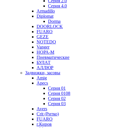
Серия 2.0
Серия 4.0
Armadillo
Diplomat
Dorma
DOORLOCK
FUARO
GEZE
NOTEDO
Vanger
НОРА-М
Пневматические
БУЛАТ
АЛЛЮР
Задвижки, засовы
Amig
Apecs
Серия 01
Серия 0108
Серия 02
Серия 03
Avers
Crit (Ритко)
FUARO
г.Киров