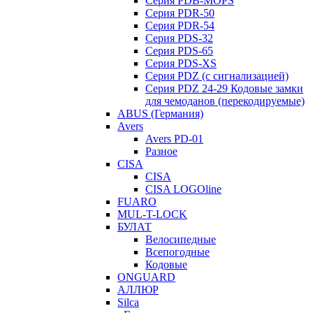
Серия PDB-MOPS
Серия PDR-50
Серия PDR-54
Серия PDS-32
Серия PDS-65
Серия PDS-XS
Серия PDZ (с сигнализацией)
Серия PDZ 24-29 Кодовые замки
для чемоданов (перекодируемые)
ABUS (Германия)
Avers
Avers PD-01
Разное
CISA
CISA
CISA LOGOline
FUARO
MUL-T-LOCK
БУЛАТ
Велосипедные
Всепогодные
Кодовые
ONGUARD
АЛЛЮР
Silca