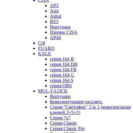
CISA
AP3
Asix
Astral
RS3
Вертушки
Прочие CISA
AP4S
Crit
FUARO
KALE
серия 164 B
серия 164 DB
серия 164 FB
серия 164 G
серия 164 S
серия OBS
MUL-T-LOCK
Вертушки
Комплектующие цил.мех.
Серия "Светофор" 3 in 1 (комплектация
ключей 2+5+2)
Серия 7х7
Серия Classic
Серия Classic Pro