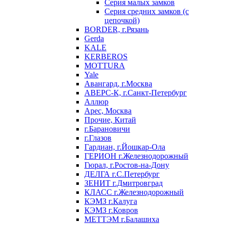
Серия малых замков
Серия средних замков (с
цепочкой)
BORDER, г.Рязань
Gerda
KALE
KERBEROS
MOTTURA
Yale
Авангард, г.Москва
АВЕРС-К, г.Санкт-Петербург
Аллюр
Арес, Москва
Прочие, Китай
г.Барановичи
г.Глазов
Гардиан, г.Йошкар-Ола
ГЕРИОН г.Железнодорожный
Гюрал, г.Ростов-на-Дону
ДЕЛГА г.С.Петербург
ЗЕНИТ г.Дмитровград
КЛАСС г.Железнодорожный
КЭМЗ г.Калуга
КЭМЗ г.Ковров
МЕТТЭМ г.Балашиха