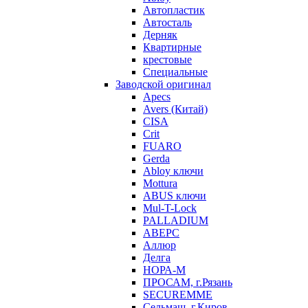
Автопластик
Автосталь
Дерняк
Квартирные
крестовые
Специальные
Заводской оригинал
Apecs
Avers (Китай)
CISA
Crit
FUARO
Gerda
Abloy ключи
Mottura
ABUS ключи
Mul-T-Lock
PALLADIUM
АВЕРС
Аллюр
Делга
НОРА-М
ПРОСАМ, г.Рязань
SECUREMME
Сельмаш, г.Киров