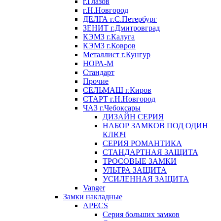
г.Глазов
г.Н.Новгород
ДЕЛГА г.С.Петербург
ЗЕНИТ г.Дмитровград
КЭМЗ г.Калуга
КЭМЗ г.Ковров
Металлист г.Кунгур
НОРА-М
Стандарт
Прочие
СЕЛЬМАШ г.Киров
СТАРТ г.Н.Новгород
ЧАЗ г.Чебоксары
ДИЗАЙН СЕРИЯ
НАБОР ЗАМКОВ ПОД ОДИН
КЛЮЧ
СЕРИЯ РОМАНТИКА
СТАНДАРТНАЯ ЗАЩИТА
ТРОСОВЫЕ ЗАМКИ
УЛЬТРА ЗАЩИТА
УСИЛЕННАЯ ЗАЩИТА
Vanger
Замки накладные
APECS
Серия больших замков