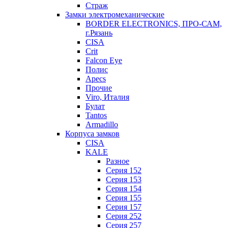
Страж
Замки электромеханические
BORDER ELECTRONICS, ПРО-САМ,
г.Рязань
CISA
Crit
Falcon Eye
Полис
Apecs
Прочие
Viro, Италия
Булат
Tantos
Armadillo
Корпуса замков
CISA
KALE
Разное
Серия 152
Серия 153
Серия 154
Серия 155
Серия 157
Серия 252
Серия 257