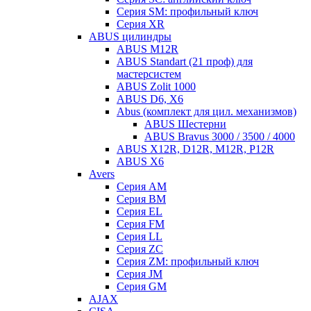
Серия SM: профильный ключ
Серия XR
ABUS цилиндры
ABUS M12R
ABUS Standart (21 проф) для
мастерсистем
ABUS Zolit 1000
ABUS D6, X6
Abus (комплект для цил. механизмов)
ABUS Шестерни
ABUS Bravus 3000 / 3500 / 4000
ABUS X12R, D12R, M12R, P12R
ABUS X6
Avers
Серия AM
Серия BM
Серия EL
Серия FM
Серия LL
Серия ZC
Серия ZM: профильный ключ
Серия JM
Серия GM
AJAX