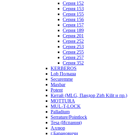
Серия 152
Серия 153
Серия 155
Серия 156
Серия 157
Серия 189
Серия 201
Серия 252
Серия 253
Серия 255
Серия 257
Серия 352
KERBEROS
Lob Польша
Securemme
Maxbar
Potent
Китай (MLG, Пандор Zirh Kilit и пр.)
MOTTURA
MUL-T-LOCK
Palladium
Serrature/Pointlock
Tesa (Испания)
Аллюр
г.Барановичи