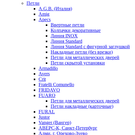
Петли
A.G.B. (Италия)
Amig
Apecs
Ввертные петли
Колпачки декоративные
Линия INOX
Линия Standard
Линия Standard с фигурной заглушкой
Накладные петли (без врезки)
Петли для металлических дверей
Петли скрытой установки
Armadillo
Avers
Crit
Fratelli Comunello
FRIDAVO
FUARO
Петли для металлических дверей
Петли накладные (карточные)
FURAL
Justor
Vanger (Вангер)
АВЕРС-К, Санкт-Петербург
Алми, г. Орехово-Зуево