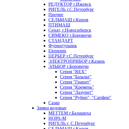
РЕДУКТОР г.Ижевск
РИГЕЛЬ г.С.Петербург
Прочие
СЕЛЬМАШ г.Киров
ПТИМАШ
Сенат, г.Новосибирск
СИМЕКО г.Боровичи
СТАНДАРТ
Фурнитурщик
Elementis
ЦЕРБЕР г.С.Петербург
ЭЛЕКТРОПРИБОР г.Казань
ЭЛЬБОР г.Боровичи
Серия "REX"
Серия "Базальт"
Серия "Гранит"
Серия "Кремень"
Серия "Лазурит"
Серия "Рубин", "Сапфир"
Сазар
Замки кодовые
МЕТТЕМ г.Балашиха
НОРА-М
РИГЕЛЬ г. С.Петербург
СЕЛЬМАШ г.Киров