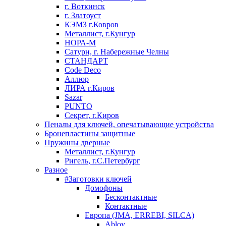
г. Воткинск
г. Златоуст
КЭМЗ г.Ковров
Металлист, г.Кунгур
НОРА-М
Сатурн, г. Набережные Челны
СТАНДАРТ
Code Deco
Аллюр
ЛИРА г.Киров
Sazar
PUNTO
Секрет, г.Киров
Пеналы для ключей, опечатывающие устройства
Бронепластины защитные
Пружины дверные
Металлист, г.Кунгур
Ригель, г.С.Петербург
Разное
#Заготовки ключей
Домофоны
Бесконтактные
Контактные
Европа (JMA, ERREBI, SILCA)
Abloy