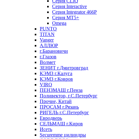
Серия CLIQ
Серия Interactive
Серия Integrator 466P
Серия MT5+
Omega
PUNTO
TITAN
Vanger
АЛЛЮР
г.Барановичи
г.Глазов
Волмет
ЗЕНИТ г.Дмитровград
КЭМЗ г.Калуга
КЭМЗ г.Ковров
VIRO
ПЕНЗМАШ г.Пенза
Поливектор, г.С.Петербург
Прочие, Китай
ПРОСАМ г.Рязань
РИГЕЛЬ г.С.Петербург
Евродверь
СЕЛЬМАШ г.Киров
Исеть
Securemme цилиндры