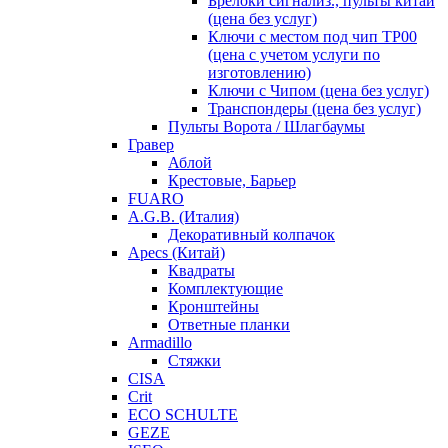
Брелоки сигнализ., пульты китай
(цена без услуг)
Ключи с местом под чип TP00
(цена с учетом услуги по
изготовлению)
Ключи с Чипом (цена без услуг)
Транспондеры (цена без услуг)
Пульты Ворота / Шлагбаумы
Гравер
Аблой
Крестовые, Барьер
FUARO
A.G.B. (Италия)
Декоративный колпачок
Apecs (Китай)
Квадраты
Комплектующие
Кронштейны
Ответные планки
Armadillo
Стяжки
CISA
Crit
ECO SCHULTE
GEZE