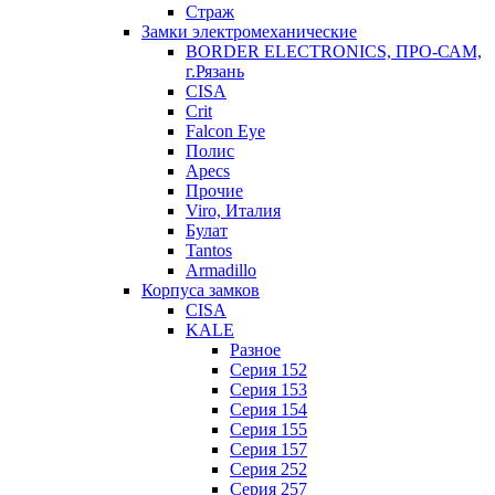
Страж
Замки электромеханические
BORDER ELECTRONICS, ПРО-САМ,
г.Рязань
CISA
Crit
Falcon Eye
Полис
Apecs
Прочие
Viro, Италия
Булат
Tantos
Armadillo
Корпуса замков
CISA
KALE
Разное
Серия 152
Серия 153
Серия 154
Серия 155
Серия 157
Серия 252
Серия 257