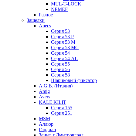
MUL-T-LOCK
NEMEF
Разное
Защелки
Apecs
Серия 53
Серия 53 P
Серия 53 М
Серия 53 МC
Серия 54
Серия 54 AL
Серия 55
Серия 56
Серия 58
Шариковый фиксатор
A.G.B. (Италия)
Amig
Avers
KALE KILIT
Серия 155
Серия 251
MSM
Аллюр
Гардиан
Зенит, г.Дмитровград