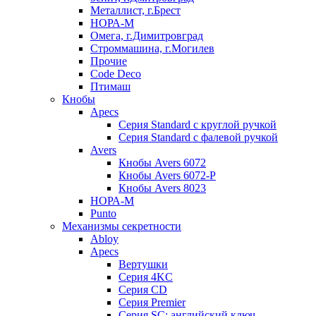
Металлист, г.Брест
НОРА-М
Омега, г.Димитровград
Строммашина, г.Могилев
Прочие
Code Deco
Птимаш
Кнобы
Apecs
Серия Standard с круглой ручкой
Серия Standard с фалевой ручкой
Avers
Кнобы Avers 6072
Кнобы Avers 6072-P
Кнобы Avers 8023
НОРА-М
Punto
Механизмы секретности
Abloy
Apecs
Вертушки
Серия 4KC
Серия CD
Серия Premier
Серия SC: английский ключ