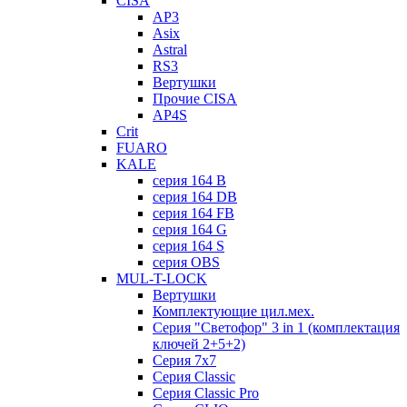
CISA
AP3
Asix
Astral
RS3
Вертушки
Прочие CISA
AP4S
Crit
FUARO
KALE
серия 164 B
серия 164 DB
серия 164 FB
серия 164 G
серия 164 S
серия OBS
MUL-T-LOCK
Вертушки
Комплектующие цил.мех.
Серия "Светофор" 3 in 1 (комплектация
ключей 2+5+2)
Серия 7х7
Серия Classic
Серия Classic Pro