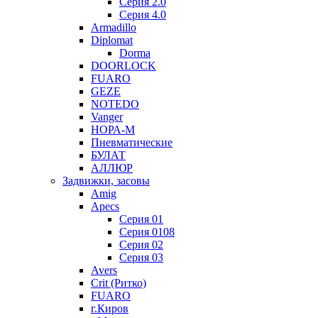
Серия 2.0
Серия 4.0
Armadillo
Diplomat
Dorma
DOORLOCK
FUARO
GEZE
NOTEDO
Vanger
НОРА-М
Пневматические
БУЛАТ
АЛЛЮР
Задвижки, засовы
Amig
Apecs
Серия 01
Серия 0108
Серия 02
Серия 03
Avers
Crit (Ритко)
FUARO
г.Киров