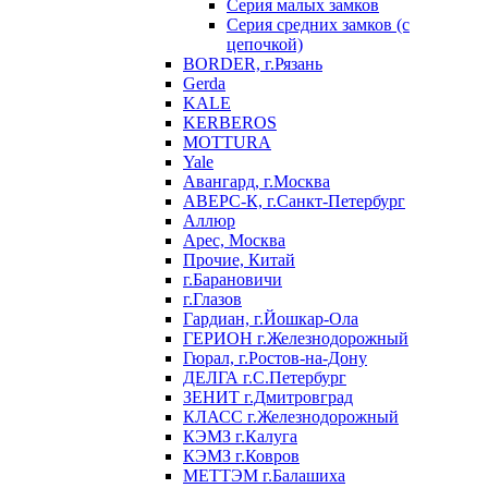
Серия малых замков
Серия средних замков (с
цепочкой)
BORDER, г.Рязань
Gerda
KALE
KERBEROS
MOTTURA
Yale
Авангард, г.Москва
АВЕРС-К, г.Санкт-Петербург
Аллюр
Арес, Москва
Прочие, Китай
г.Барановичи
г.Глазов
Гардиан, г.Йошкар-Ола
ГЕРИОН г.Железнодорожный
Гюрал, г.Ростов-на-Дону
ДЕЛГА г.С.Петербург
ЗЕНИТ г.Дмитровград
КЛАСС г.Железнодорожный
КЭМЗ г.Калуга
КЭМЗ г.Ковров
МЕТТЭМ г.Балашиха