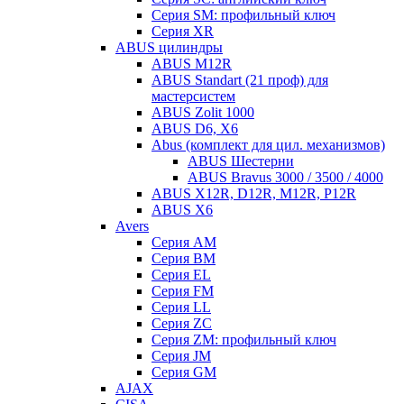
Серия SM: профильный ключ
Серия XR
ABUS цилиндры
ABUS M12R
ABUS Standart (21 проф) для
мастерсистем
ABUS Zolit 1000
ABUS D6, X6
Abus (комплект для цил. механизмов)
ABUS Шестерни
ABUS Bravus 3000 / 3500 / 4000
ABUS X12R, D12R, M12R, P12R
ABUS X6
Avers
Серия AM
Серия BM
Серия EL
Серия FM
Серия LL
Серия ZC
Серия ZM: профильный ключ
Серия JM
Серия GM
AJAX