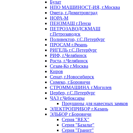
Булат
НПО МАШИНОСТ-ИЯ, г.Москва
Омега, г.Димитровград
НОРА-М
ПЕНЗМАШ г.Пенза
ПЕТРОЗАВОДСКМАШ
г.Петрозаводск
Поливектор, г.С.Петербург
ПРОСАМ г.Рязань
РИГЕЛЬ г.С.Петербург
РИФ, г.Челябинск
Роста, г.Челябинск
Сезам-Ко г.Москва
Киров
Сенат, г.Новосибирск
Симеко, г.Боровичи
СТРОММАШИНА г.Могилев
Цербер, г.С.Петербург
ЧАЗ г.Чебоксары
Проушины для навесных замков
ЭЛЕКТРОПРИБОР г.Казань
ЭЛЬБОР г.Боровичи
Серия "REX"
Серия "Базальт"
Серия "Гранит"