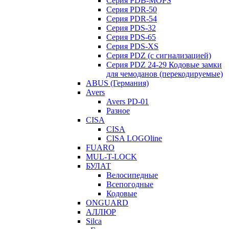
Серия PDB-MOPS
Серия PDR-50
Серия PDR-54
Серия PDS-32
Серия PDS-65
Серия PDS-XS
Серия PDZ (с сигнализацией)
Серия PDZ 24-29 Кодовые замки
для чемоданов (перекодируемые)
ABUS (Германия)
Avers
Avers PD-01
Разное
CISA
CISA
CISA LOGOline
FUARO
MUL-T-LOCK
БУЛАТ
Велосипедные
Всепогодные
Кодовые
ONGUARD
АЛЛЮР
Silca