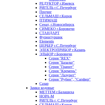
РЕДУКТОР г.Ижевск
РИГЕЛЬ г.С.Петербург
Прочие
СЕЛЬМАШ г.Киров
ПТИМАШ
Сенат, г.Новосибирск
СИМЕКО г.Боровичи
СТАНДАРТ
Фурнитурщик
Elementis
ЦЕРБЕР г.С.Петербург
ЭЛЕКТРОПРИБОР г.Казань
ЭЛЬБОР г.Боровичи
Серия "REX"
Серия "Базальт"
Серия "Гранит"
Серия "Кремень"
Серия "Лазурит"
Серия "Рубин", "Сапфир"
Сазар
Замки кодовые
МЕТТЕМ г.Балашиха
НОРА-М
РИГЕЛЬ г. С.Петербург
СЕЛЬМАШ г.Киров