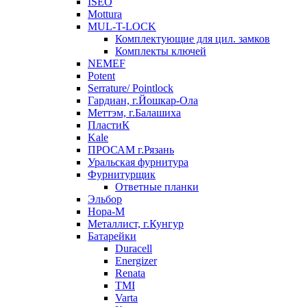
ISEO
Mottura
MUL-T-LOCK
Комплектующие для цил. замков
Комплекты ключей
NEMEF
Potent
Serrature/ Pointlock
Гардиан, г.Йошкар-Ола
Меттэм, г.Балашиха
ПластиК
Kale
ПРОСАМ г.Рязань
Уральская фурнитура
Фурнитурщик
Ответные планки
Эльбор
Нора-М
Металлист, г.Кунгур
Батарейки
Duracell
Energizer
Renata
TMI
Varta