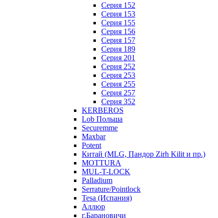
Серия 152
Серия 153
Серия 155
Серия 156
Серия 157
Серия 189
Серия 201
Серия 252
Серия 253
Серия 255
Серия 257
Серия 352
KERBEROS
Lob Польша
Securemme
Maxbar
Potent
Китай (MLG, Пандор Zirh Kilit и пр.)
MOTTURA
MUL-T-LOCK
Palladium
Serrature/Pointlock
Tesa (Испания)
Аллюр
г.Барановичи