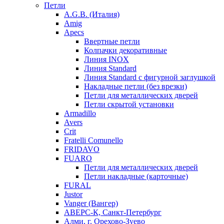
Петли
A.G.B. (Италия)
Amig
Apecs
Ввертные петли
Колпачки декоративные
Линия INOX
Линия Standard
Линия Standard с фигурной заглушкой
Накладные петли (без врезки)
Петли для металлических дверей
Петли скрытой установки
Armadillo
Avers
Crit
Fratelli Comunello
FRIDAVO
FUARO
Петли для металлических дверей
Петли накладные (карточные)
FURAL
Justor
Vanger (Вангер)
АВЕРС-К, Санкт-Петербург
Алми, г. Орехово-Зуево