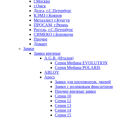
г.Москва
г.Омск
Делга, г.С.Петербург
КЭМЗ г.Ковров
Металлист г.Кунгур
ПРОСАМ, г.Рязань
Ригель, г.С.Петербург
СИМЕКО г.Боровичи
Прочие
Домарт
Замки
Замки врезные
A.G.B. (Италия)
Серия Mediana EVOLUTION
Серия Mediana POLARIS
ABLOY
Apecs
Замки для противопож. дверей
Замки с роликовым фиксатором
Прочие врезные замки
Серия 10
Серия 12
Серия 13
Серия 14
Серия 15