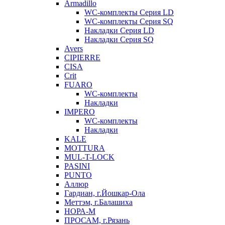
Armadillo
WC-комплекты Серия LD
WC-комплекты Серия SQ
Накладки Серия LD
Накладки Серия SQ
Avers
CIPIERRE
CISA
Crit
FUARO
WC-комплекты
Накладки
IMPERO
WC-комплекты
Накладки
KALE
MOTTURA
MUL-T-LOCK
PASINI
PUNTO
Аллюр
Гардиан, г.Йошкар-Ола
Меттэм, г.Балашиха
НОРА-М
ПРОСАМ, г.Рязань