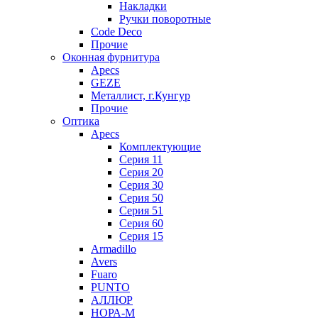
Накладки
Ручки поворотные
Code Deco
Прочие
Оконная фурнитура
Apecs
GEZE
Металлист, г.Кунгур
Прочие
Оптика
Apecs
Комплектующие
Серия 11
Серия 20
Серия 30
Серия 50
Серия 51
Серия 60
Серия 15
Armadillo
Avers
Fuaro
PUNTO
АЛЛЮР
НОРА-М