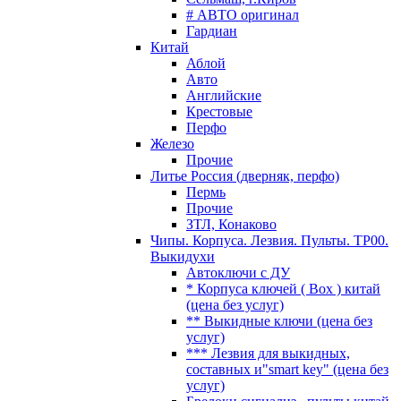
# АВТО оригинал
Гардиан
Китай
Аблой
Авто
Английские
Крестовые
Перфо
Железо
Прочие
Литье Россия (дверняк, перфо)
Пермь
Прочие
ЗТЛ, Конаково
Чипы. Корпуса. Лезвия. Пульты. TP00.
Выкидухи
Автоключи с ДУ
* Корпуса ключей ( Box ) китай
(цена без услуг)
** Выкидные ключи (цена без
услуг)
*** Лезвия для выкидных,
составных и"smart key" (цена без
услуг)