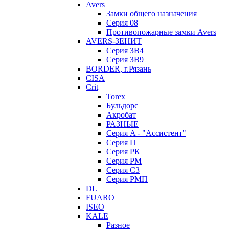
Avers
Замки общего назначения
Серия 08
Противопожарные замки Avers
AVERS-ЗЕНИТ
Серия ЗВ4
Серия ЗВ9
BORDER, г.Рязань
CISA
Crit
Torex
Бульдорс
Акробат
РАЗНЫЕ
Серия A - "Ассистент"
Серия П
Серия РК
Серия РМ
Серия С3
Серия РМП
DL
FUARO
ISEO
KALE
Разное