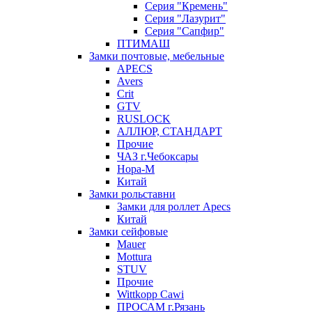
Серия "Кремень"
Серия "Лазурит"
Серия "Сапфир"
ПТИМАШ
Замки почтовые, мебельные
APECS
Avers
Crit
GTV
RUSLOCK
АЛЛЮР, СТАНДАРТ
Прочие
ЧАЗ г.Чебоксары
Нора-М
Китай
Замки рольставни
Замки для роллет Apecs
Китай
Замки сейфовые
Mauer
Mottura
STUV
Прочие
Wittkopp Cawi
ПРОСАМ г.Рязань