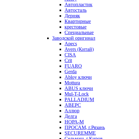
Автопластик
Автосталь
Дерняк
Квартирные
крестовые
Специальные
Заводской оригинал
Apecs
Avers (Китай)
CISA
Crit
FUARO
Gerda
Abloy ключи
Mottura
ABUS ключи
Mul-T-Lock
PALLADIUM
АВЕРС
Аллюр
Делга
НОРА-М
ПРОСАМ, г.Рязань
SECUREMME
Сельмаш, г.Киров