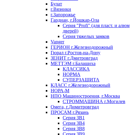
Булат
г.Вязники
г.Запорожье
Гардиан, г.Йошкар-Ола
Серия "Profi" (для пласт. и алюм
дверей)
Серия тяжелых замков
Vanger
ГЕРИОН г.Железнодорожный
Гюрал г.Ростов-на-Дону
ЗЕНИТ г.Дмитровград
МЕТТЭМ г.Балашиха
КЛАССИКА
НОРМА
СУПЕРЗАЩИТА
КЛАСС г.Железнодорожный
НОРА-М
НПО Машиностроения, г.Москва
СТРОММАШИНА г.Могилев
Омега, г.Димитровград
ПРОСАМ г.Рязань
Серия ЗВ1
Серия ЗВ4
Серия ЗВ8
Серия ЗВ9