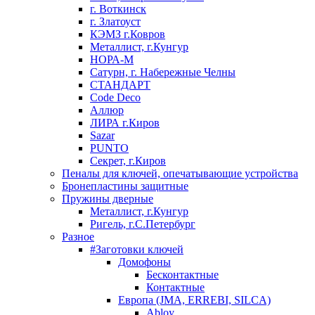
г. Воткинск
г. Златоуст
КЭМЗ г.Ковров
Металлист, г.Кунгур
НОРА-М
Сатурн, г. Набережные Челны
СТАНДАРТ
Code Deco
Аллюр
ЛИРА г.Киров
Sazar
PUNTO
Секрет, г.Киров
Пеналы для ключей, опечатывающие устройства
Бронепластины защитные
Пружины дверные
Металлист, г.Кунгур
Ригель, г.С.Петербург
Разное
#Заготовки ключей
Домофоны
Бесконтактные
Контактные
Европа (JMA, ERREBI, SILCA)
Abloy