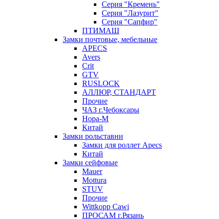
Серия "Кремень"
Серия "Лазурит"
Серия "Сапфир"
ПТИМАШ
Замки почтовые, мебельные
APECS
Avers
Crit
GTV
RUSLOCK
АЛЛЮР, СТАНДАРТ
Прочие
ЧАЗ г.Чебоксары
Нора-М
Китай
Замки рольставни
Замки для роллет Apecs
Китай
Замки сейфовые
Mauer
Mottura
STUV
Прочие
Wittkopp Cawi
ПРОСАМ г.Рязань