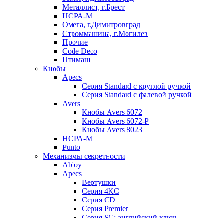
Металлист, г.Брест
НОРА-М
Омега, г.Димитровград
Строммашина, г.Могилев
Прочие
Code Deco
Птимаш
Кнобы
Apecs
Серия Standard с круглой ручкой
Серия Standard с фалевой ручкой
Avers
Кнобы Avers 6072
Кнобы Avers 6072-P
Кнобы Avers 8023
НОРА-М
Punto
Механизмы секретности
Abloy
Apecs
Вертушки
Серия 4KC
Серия CD
Серия Premier
Серия SC: английский ключ