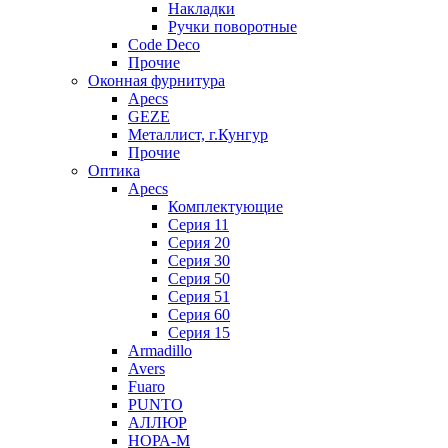
Накладки
Ручки поворотные
Code Deco
Прочие
Оконная фурнитура
Apecs
GEZE
Металлист, г.Кунгур
Прочие
Оптика
Apecs
Комплектующие
Серия 11
Серия 20
Серия 30
Серия 50
Серия 51
Серия 60
Серия 15
Armadillo
Avers
Fuaro
PUNTO
АЛЛЮР
НОРА-М