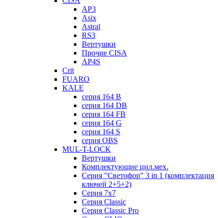
CISA
AP3
Asix
Astral
RS3
Вертушки
Прочие CISA
AP4S
Crit
FUARO
KALE
серия 164 B
серия 164 DB
серия 164 FB
серия 164 G
серия 164 S
серия OBS
MUL-T-LOCK
Вертушки
Комплектующие цил.мех.
Серия "Светофор" 3 in 1 (комплектация
ключей 2+5+2)
Серия 7х7
Серия Classic
Серия Classic Pro