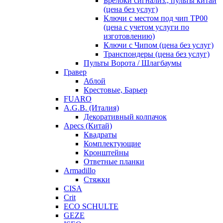
Брелоки сигнализ., пульты китай
(цена без услуг)
Ключи с местом под чип TP00
(цена с учетом услуги по
изготовлению)
Ключи с Чипом (цена без услуг)
Транспондеры (цена без услуг)
Пульты Ворота / Шлагбаумы
Гравер
Аблой
Крестовые, Барьер
FUARO
A.G.B. (Италия)
Декоративный колпачок
Apecs (Китай)
Квадраты
Комплектующие
Кронштейны
Ответные планки
Armadillo
Стяжки
CISA
Crit
ECO SCHULTE
GEZE