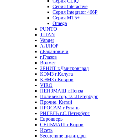
Серия CLIQ
Серия Interactive
Серия Integrator 466P
Серия MT5+
Omega
PUNTO
TITAN
Vanger
АЛЛЮР
г.Барановичи
г.Глазов
Волмет
ЗЕНИТ г.Дмитровград
КЭМЗ г.Калуга
КЭМЗ г.Ковров
VIRO
ПЕНЗМАШ г.Пенза
Поливектор, г.С.Петербург
Прочие, Китай
ПРОСАМ г.Рязань
РИГЕЛЬ г.С.Петербург
Евродверь
СЕЛЬМАШ г.Киров
Исеть
Securemme цилиндры