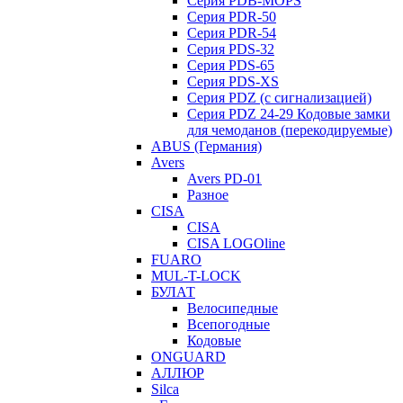
Серия PDB-MOPS
Серия PDR-50
Серия PDR-54
Серия PDS-32
Серия PDS-65
Серия PDS-XS
Серия PDZ (с сигнализацией)
Серия PDZ 24-29 Кодовые замки
для чемоданов (перекодируемые)
ABUS (Германия)
Avers
Avers PD-01
Разное
CISA
CISA
CISA LOGOline
FUARO
MUL-T-LOCK
БУЛАТ
Велосипедные
Всепогодные
Кодовые
ONGUARD
АЛЛЮР
Silca