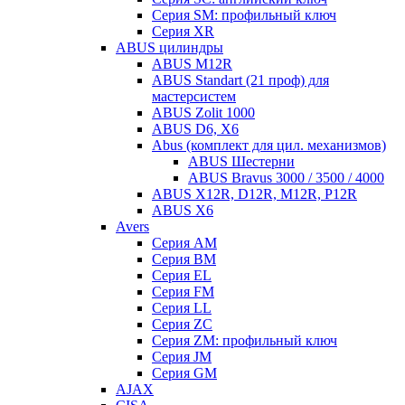
Серия SM: профильный ключ
Серия XR
ABUS цилиндры
ABUS M12R
ABUS Standart (21 проф) для
мастерсистем
ABUS Zolit 1000
ABUS D6, X6
Abus (комплект для цил. механизмов)
ABUS Шестерни
ABUS Bravus 3000 / 3500 / 4000
ABUS X12R, D12R, M12R, P12R
ABUS X6
Avers
Серия AM
Серия BM
Серия EL
Серия FM
Серия LL
Серия ZC
Серия ZM: профильный ключ
Серия JM
Серия GM
AJAX