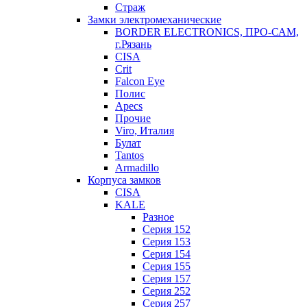
Страж
Замки электромеханические
BORDER ELECTRONICS, ПРО-САМ,
г.Рязань
CISA
Crit
Falcon Eye
Полис
Apecs
Прочие
Viro, Италия
Булат
Tantos
Armadillo
Корпуса замков
CISA
KALE
Разное
Серия 152
Серия 153
Серия 154
Серия 155
Серия 157
Серия 252
Серия 257