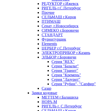
РЕДУКТОР г.Ижевск
РИГЕЛЬ г.С.Петербург
Прочие
СЕЛЬМАШ г.Киров
ПТИМАШ
Сенат, г.Новосибирск
СИМЕКО г.Боровичи
СТАНДАРТ
Фурнитурщик
Elementis
ЦЕРБЕР г.С.Петербург
ЭЛЕКТРОПРИБОР г.Казань
ЭЛЬБОР г.Боровичи
Серия "REX"
Серия "Базальт"
Серия "Гранит"
Серия "Кремень"
Серия "Лазурит"
Серия "Рубин", "Сапфир"
Сазар
Замки кодовые
МЕТТЕМ г.Балашиха
НОРА-М
РИГЕЛЬ г. С.Петербург
СЕЛЬМАШ г.Киров