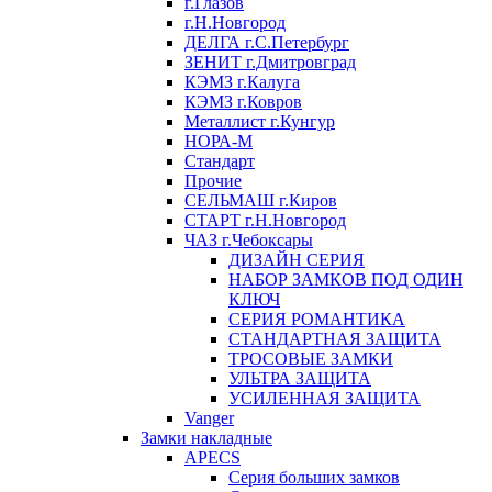
г.Глазов
г.Н.Новгород
ДЕЛГА г.С.Петербург
ЗЕНИТ г.Дмитровград
КЭМЗ г.Калуга
КЭМЗ г.Ковров
Металлист г.Кунгур
НОРА-М
Стандарт
Прочие
СЕЛЬМАШ г.Киров
СТАРТ г.Н.Новгород
ЧАЗ г.Чебоксары
ДИЗАЙН СЕРИЯ
НАБОР ЗАМКОВ ПОД ОДИН
КЛЮЧ
СЕРИЯ РОМАНТИКА
СТАНДАРТНАЯ ЗАЩИТА
ТРОСОВЫЕ ЗАМКИ
УЛЬТРА ЗАЩИТА
УСИЛЕННАЯ ЗАЩИТА
Vanger
Замки накладные
APECS
Серия больших замков