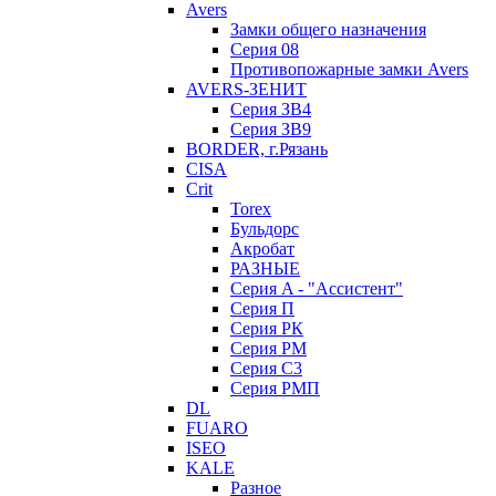
Avers
Замки общего назначения
Серия 08
Противопожарные замки Avers
AVERS-ЗЕНИТ
Серия ЗВ4
Серия ЗВ9
BORDER, г.Рязань
CISA
Crit
Torex
Бульдорс
Акробат
РАЗНЫЕ
Серия A - "Ассистент"
Серия П
Серия РК
Серия РМ
Серия С3
Серия РМП
DL
FUARO
ISEO
KALE
Разное