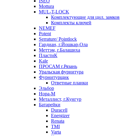
ISEO
Mottura
MUL-T-LOCK
Комплектующие для цил. замков
Комплекты ключей
NEMEF
Potent
Serrature/ Pointlock
Гардиан, г.Йошкар-Ола
Меттэм, г.Балашиха
ПластиК
Kale
ПРОСАМ г.Рязань
Уральская фурнитура
Фурнитурщик
Ответные планки
Эльбор
Нора-М
Металлист, г.Кунгур
Батарейки
Duracell
Energizer
Renata
TMI
Varta