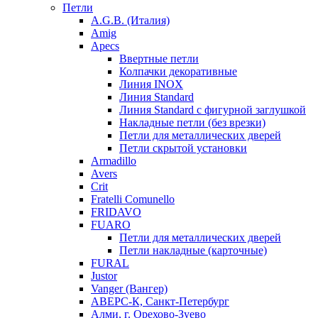
Петли
A.G.B. (Италия)
Amig
Apecs
Ввертные петли
Колпачки декоративные
Линия INOX
Линия Standard
Линия Standard с фигурной заглушкой
Накладные петли (без врезки)
Петли для металлических дверей
Петли скрытой установки
Armadillo
Avers
Crit
Fratelli Comunello
FRIDAVO
FUARO
Петли для металлических дверей
Петли накладные (карточные)
FURAL
Justor
Vanger (Вангер)
АВЕРС-К, Санкт-Петербург
Алми, г. Орехово-Зуево