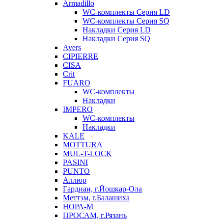
Armadillo
WC-комплекты Серия LD
WC-комплекты Серия SQ
Накладки Серия LD
Накладки Серия SQ
Avers
CIPIERRE
CISA
Crit
FUARO
WC-комплекты
Накладки
IMPERO
WC-комплекты
Накладки
KALE
MOTTURA
MUL-T-LOCK
PASINI
PUNTO
Аллюр
Гардиан, г.Йошкар-Ола
Меттэм, г.Балашиха
НОРА-М
ПРОСАМ, г.Рязань