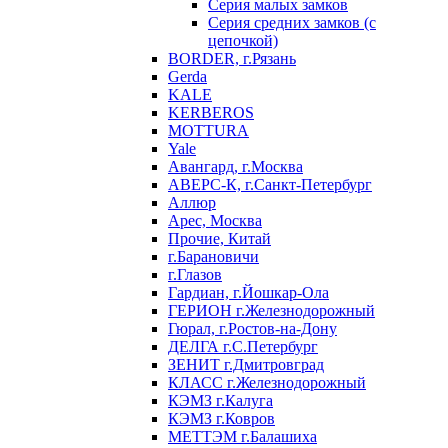
Серия малых замков
Серия средних замков (с
цепочкой)
BORDER, г.Рязань
Gerda
KALE
KERBEROS
MOTTURA
Yale
Авангард, г.Москва
АВЕРС-К, г.Санкт-Петербург
Аллюр
Арес, Москва
Прочие, Китай
г.Барановичи
г.Глазов
Гардиан, г.Йошкар-Ола
ГЕРИОН г.Железнодорожный
Гюрал, г.Ростов-на-Дону
ДЕЛГА г.С.Петербург
ЗЕНИТ г.Дмитровград
КЛАСС г.Железнодорожный
КЭМЗ г.Калуга
КЭМЗ г.Ковров
МЕТТЭМ г.Балашиха