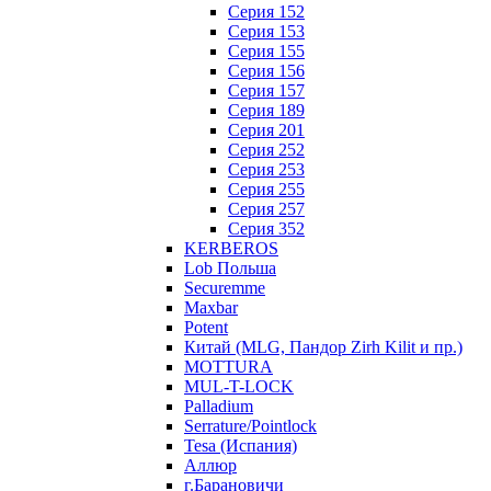
Серия 152
Серия 153
Серия 155
Серия 156
Серия 157
Серия 189
Серия 201
Серия 252
Серия 253
Серия 255
Серия 257
Серия 352
KERBEROS
Lob Польша
Securemme
Maxbar
Potent
Китай (MLG, Пандор Zirh Kilit и пр.)
MOTTURA
MUL-T-LOCK
Palladium
Serrature/Pointlock
Tesa (Испания)
Аллюр
г.Барановичи