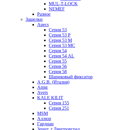
MUL-T-LOCK
NEMEF
Разное
Защелки
Apecs
Серия 53
Серия 53 P
Серия 53 М
Серия 53 МC
Серия 54
Серия 54 AL
Серия 55
Серия 56
Серия 58
Шариковый фиксатор
A.G.B. (Италия)
Amig
Avers
KALE KILIT
Серия 155
Серия 251
MSM
Аллюр
Гардиан
Зенит, г.Дмитровград