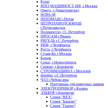
Булат
НПО МАШИНОСТ-ИЯ, г.Москва
Омега, г.Димитровград
НОРА-М
ПЕНЗМАШ г.Пенза
ПЕТРОЗАВОДСКМАШ
г.Петрозаводск
Поливектор, г.С.Петербург
ПРОСАМ г.Рязань
РИГЕЛЬ г.С.Петербург
РИФ, г.Челябинск
Роста, г.Челябинск
Сезам-Ко г.Москва
Киров
Сенат, г.Новосибирск
Симеко, г.Боровичи
СТРОММАШИНА г.Могилев
Цербер, г.С.Петербург
ЧАЗ г.Чебоксары
Проушины для навесных замков
ЭЛЕКТРОПРИБОР г.Казань
ЭЛЬБОР г.Боровичи
Серия "REX"
Серия "Базальт"
Серия "Гранит"