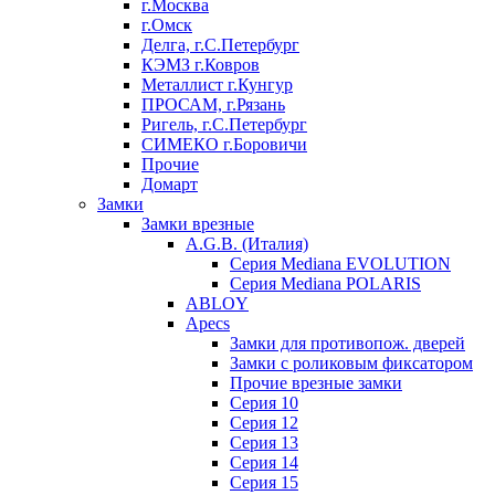
г.Москва
г.Омск
Делга, г.С.Петербург
КЭМЗ г.Ковров
Металлист г.Кунгур
ПРОСАМ, г.Рязань
Ригель, г.С.Петербург
СИМЕКО г.Боровичи
Прочие
Домарт
Замки
Замки врезные
A.G.B. (Италия)
Серия Mediana EVOLUTION
Серия Mediana POLARIS
ABLOY
Apecs
Замки для противопож. дверей
Замки с роликовым фиксатором
Прочие врезные замки
Серия 10
Серия 12
Серия 13
Серия 14
Серия 15