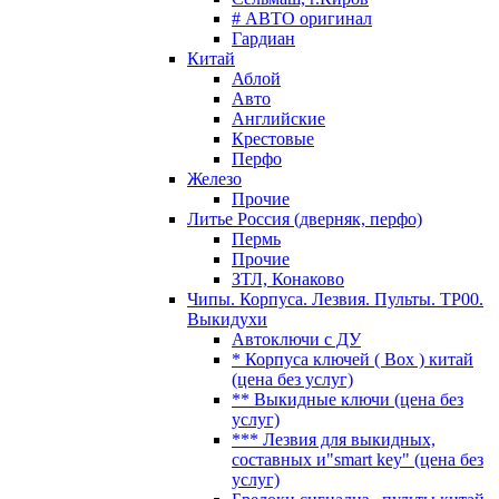
# АВТО оригинал
Гардиан
Китай
Аблой
Авто
Английские
Крестовые
Перфо
Железо
Прочие
Литье Россия (дверняк, перфо)
Пермь
Прочие
ЗТЛ, Конаково
Чипы. Корпуса. Лезвия. Пульты. TP00.
Выкидухи
Автоключи с ДУ
* Корпуса ключей ( Box ) китай
(цена без услуг)
** Выкидные ключи (цена без
услуг)
*** Лезвия для выкидных,
составных и"smart key" (цена без
услуг)