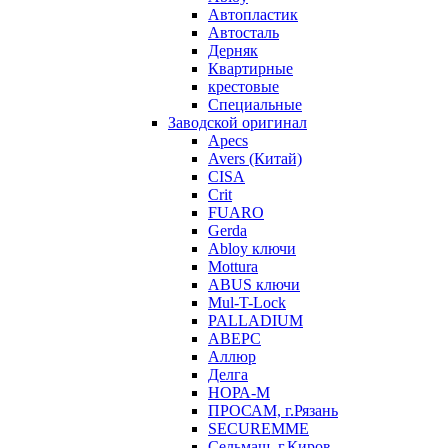
Автопластик
Автосталь
Дерняк
Квартирные
крестовые
Специальные
Заводской оригинал
Apecs
Avers (Китай)
CISA
Crit
FUARO
Gerda
Abloy ключи
Mottura
ABUS ключи
Mul-T-Lock
PALLADIUM
АВЕРС
Аллюр
Делга
НОРА-М
ПРОСАМ, г.Рязань
SECUREMME
Сельмаш, г.Киров