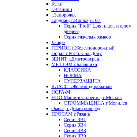
Булат
г.Вязники
г.Запорожье
Гардиан, г.Йошкар-Ола
Серия "Profi" (для пласт. и алюм
дверей)
Серия тяжелых замков
Vanger
ГЕРИОН г.Железнодорожный
Гюрал г.Ростов-на-Дону
ЗЕНИТ г.Дмитровград
МЕТТЭМ г.Балашиха
КЛАССИКА
НОРМА
СУПЕРЗАЩИТА
КЛАСС г.Железнодорожный
НОРА-М
НПО Машиностроения, г.Москва
СТРОММАШИНА г.Могилев
Омега, г.Димитровград
ПРОСАМ г.Рязань
Серия ЗВ1
Серия ЗВ4
Серия ЗВ8
Серия ЗВ9