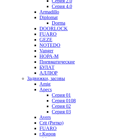
Серия 2.0
Серия 4.0
Armadillo
Diplomat
Dorma
DOORLOCK
FUARO
GEZE
NOTEDO
Vanger
НОРА-М
Пневматические
БУЛАТ
АЛЛЮР
Задвижки, засовы
Amig
Apecs
Серия 01
Серия 0108
Серия 02
Серия 03
Avers
Crit (Ритко)
FUARO
г.Киров