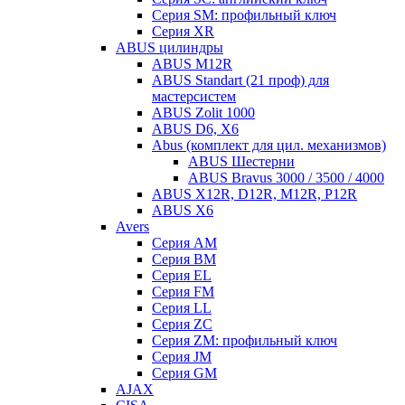
Серия SM: профильный ключ
Серия XR
ABUS цилиндры
ABUS M12R
ABUS Standart (21 проф) для
мастерсистем
ABUS Zolit 1000
ABUS D6, X6
Abus (комплект для цил. механизмов)
ABUS Шестерни
ABUS Bravus 3000 / 3500 / 4000
ABUS X12R, D12R, M12R, P12R
ABUS X6
Avers
Серия AM
Серия BM
Серия EL
Серия FM
Серия LL
Серия ZC
Серия ZM: профильный ключ
Серия JM
Серия GM
AJAX