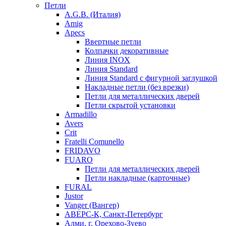
Петли
A.G.B. (Италия)
Amig
Apecs
Ввертные петли
Колпачки декоративные
Линия INOX
Линия Standard
Линия Standard с фигурной заглушкой
Накладные петли (без врезки)
Петли для металлических дверей
Петли скрытой установки
Armadillo
Avers
Crit
Fratelli Comunello
FRIDAVO
FUARO
Петли для металлических дверей
Петли накладные (карточные)
FURAL
Justor
Vanger (Вангер)
АВЕРС-К, Санкт-Петербург
Алми, г. Орехово-Зуево