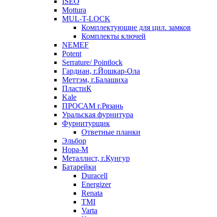
ISEO
Mottura
MUL-T-LOCK
Комплектующие для цил. замков
Комплекты ключей
NEMEF
Potent
Serrature/ Pointlock
Гардиан, г.Йошкар-Ола
Меттэм, г.Балашиха
ПластиК
Kale
ПРОСАМ г.Рязань
Уральская фурнитура
Фурнитурщик
Ответные планки
Эльбор
Нора-М
Металлист, г.Кунгур
Батарейки
Duracell
Energizer
Renata
TMI
Varta