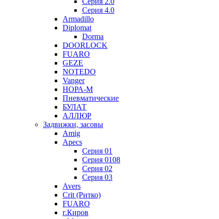
Серия 2.0
Серия 4.0
Armadillo
Diplomat
Dorma
DOORLOCK
FUARO
GEZE
NOTEDO
Vanger
НОРА-М
Пневматические
БУЛАТ
АЛЛЮР
Задвижки, засовы
Amig
Apecs
Серия 01
Серия 0108
Серия 02
Серия 03
Avers
Crit (Ритко)
FUARO
г.Киров