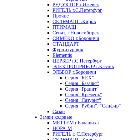
РЕДУКТОР г.Ижевск
РИГЕЛЬ г.С.Петербург
Прочие
СЕЛЬМАШ г.Киров
ПТИМАШ
Сенат, г.Новосибирск
СИМЕКО г.Боровичи
СТАНДАРТ
Фурнитурщик
Elementis
ЦЕРБЕР г.С.Петербург
ЭЛЕКТРОПРИБОР г.Казань
ЭЛЬБОР г.Боровичи
Серия "REX"
Серия "Базальт"
Серия "Гранит"
Серия "Кремень"
Серия "Лазурит"
Серия "Рубин", "Сапфир"
Сазар
Замки кодовые
МЕТТЕМ г.Балашиха
НОРА-М
РИГЕЛЬ г. С.Петербург
СЕЛЬМАШ г.Киров