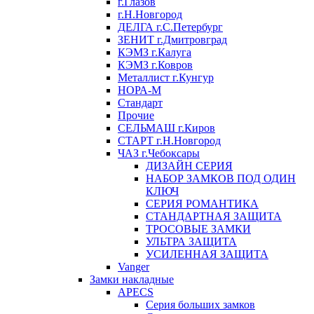
г.Глазов
г.Н.Новгород
ДЕЛГА г.С.Петербург
ЗЕНИТ г.Дмитровград
КЭМЗ г.Калуга
КЭМЗ г.Ковров
Металлист г.Кунгур
НОРА-М
Стандарт
Прочие
СЕЛЬМАШ г.Киров
СТАРТ г.Н.Новгород
ЧАЗ г.Чебоксары
ДИЗАЙН СЕРИЯ
НАБОР ЗАМКОВ ПОД ОДИН
КЛЮЧ
СЕРИЯ РОМАНТИКА
СТАНДАРТНАЯ ЗАЩИТА
ТРОСОВЫЕ ЗАМКИ
УЛЬТРА ЗАЩИТА
УСИЛЕННАЯ ЗАЩИТА
Vanger
Замки накладные
APECS
Серия больших замков