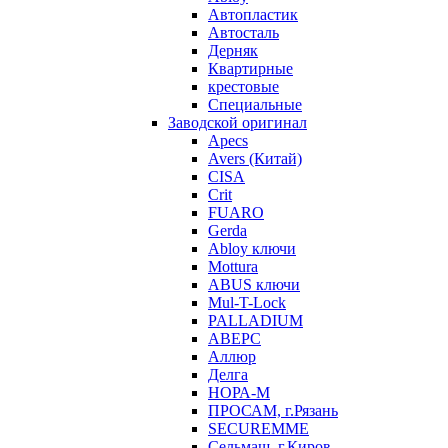
Автопластик
Автосталь
Дерняк
Квартирные
крестовые
Специальные
Заводской оригинал
Apecs
Avers (Китай)
CISA
Crit
FUARO
Gerda
Abloy ключи
Mottura
ABUS ключи
Mul-T-Lock
PALLADIUM
АВЕРС
Аллюр
Делга
НОРА-М
ПРОСАМ, г.Рязань
SECUREMME
Сельмаш, г.Киров