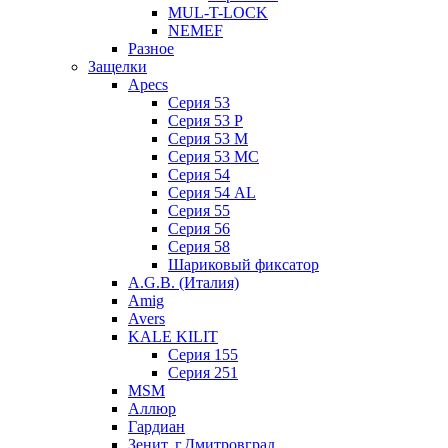
MUL-T-LOCK
NEMEF
Разное
Защелки
Apecs
Серия 53
Серия 53 P
Серия 53 М
Серия 53 МC
Серия 54
Серия 54 AL
Серия 55
Серия 56
Серия 58
Шариковый фиксатор
A.G.B. (Италия)
Amig
Avers
KALE KILIT
Серия 155
Серия 251
MSM
Аллюр
Гардиан
Зенит, г.Дмитровград