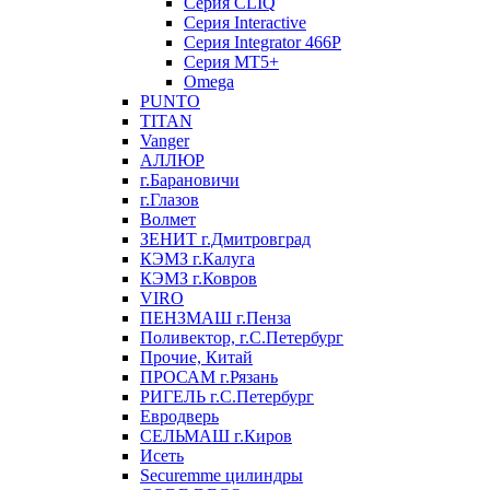
Серия CLIQ
Серия Interactive
Серия Integrator 466P
Серия MT5+
Omega
PUNTO
TITAN
Vanger
АЛЛЮР
г.Барановичи
г.Глазов
Волмет
ЗЕНИТ г.Дмитровград
КЭМЗ г.Калуга
КЭМЗ г.Ковров
VIRO
ПЕНЗМАШ г.Пенза
Поливектор, г.С.Петербург
Прочие, Китай
ПРОСАМ г.Рязань
РИГЕЛЬ г.С.Петербург
Евродверь
СЕЛЬМАШ г.Киров
Исеть
Securemme цилиндры