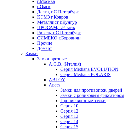
г.Москва
г.Омск
Делга, г.С.Петербург
КЭМЗ г.Ковров
Металлист г.Кунгур
ПРОСАМ, г.Рязань
Ригель, г.С.Петербург
СИМЕКО г.Боровичи
Прочие
Домарт
Замки
Замки врезные
A.G.B. (Италия)
Серия Mediana EVOLUTION
Серия Mediana POLARIS
ABLOY
Apecs
Замки для противопож. дверей
Замки с роликовым фиксатором
Прочие врезные замки
Серия 10
Серия 12
Серия 13
Серия 14
Серия 15