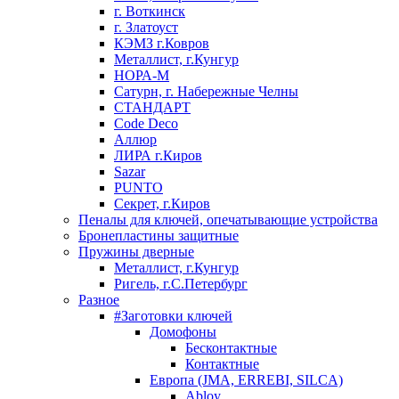
г. Воткинск
г. Златоуст
КЭМЗ г.Ковров
Металлист, г.Кунгур
НОРА-М
Сатурн, г. Набережные Челны
СТАНДАРТ
Code Deco
Аллюр
ЛИРА г.Киров
Sazar
PUNTO
Секрет, г.Киров
Пеналы для ключей, опечатывающие устройства
Бронепластины защитные
Пружины дверные
Металлист, г.Кунгур
Ригель, г.С.Петербург
Разное
#Заготовки ключей
Домофоны
Бесконтактные
Контактные
Европа (JMA, ERREBI, SILCA)
Abloy