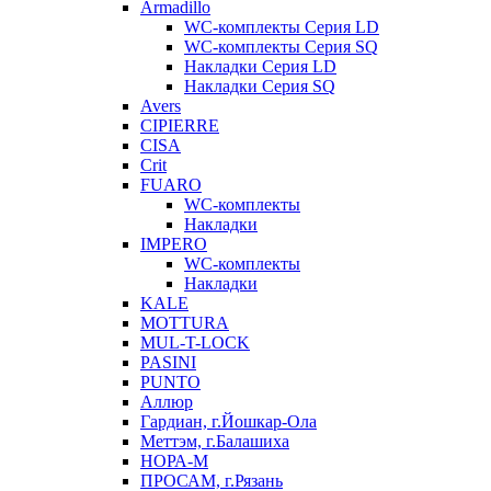
Armadillo
WC-комплекты Серия LD
WC-комплекты Серия SQ
Накладки Серия LD
Накладки Серия SQ
Avers
CIPIERRE
CISA
Crit
FUARO
WC-комплекты
Накладки
IMPERO
WC-комплекты
Накладки
KALE
MOTTURA
MUL-T-LOCK
PASINI
PUNTO
Аллюр
Гардиан, г.Йошкар-Ола
Меттэм, г.Балашиха
НОРА-М
ПРОСАМ, г.Рязань