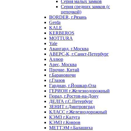
Серия малых замков
Серия средних замков (с
цепочкой)
BORDER, г.Рязань
Gerda
KALE
KERBEROS
MOTTURA
Yale
Авангард, г.Москва
АВЕРС-К, г.Санкт-Петербург
Аллюр
Арес, Москва
Прочие, Китай
г.Барановичи
г.Глазов
Гардиан, г.Йошкар-Ола
ГЕРИОН г.Железнодорожный
Гюрал, г.Ростов-на-Дону
ДЕЛГА г.С.Петербург
ЗЕНИТ г.Дмитровград
КЛАСС г.Железнодорожный
КЭМЗ г.Калуга
КЭМЗ г.Ковров
МЕТТЭМ г.Балашиха