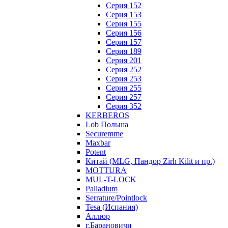
Серия 152
Серия 153
Серия 155
Серия 156
Серия 157
Серия 189
Серия 201
Серия 252
Серия 253
Серия 255
Серия 257
Серия 352
KERBEROS
Lob Польша
Securemme
Maxbar
Potent
Китай (MLG, Пандор Zirh Kilit и пр.)
MOTTURA
MUL-T-LOCK
Palladium
Serrature/Pointlock
Tesa (Испания)
Аллюр
г.Барановичи