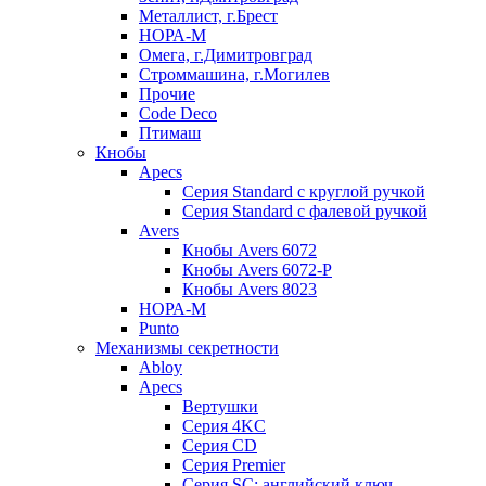
Металлист, г.Брест
НОРА-М
Омега, г.Димитровград
Строммашина, г.Могилев
Прочие
Code Deco
Птимаш
Кнобы
Apecs
Серия Standard с круглой ручкой
Серия Standard с фалевой ручкой
Avers
Кнобы Avers 6072
Кнобы Avers 6072-P
Кнобы Avers 8023
НОРА-М
Punto
Механизмы секретности
Abloy
Apecs
Вертушки
Серия 4KC
Серия CD
Серия Premier
Серия SC: английский ключ