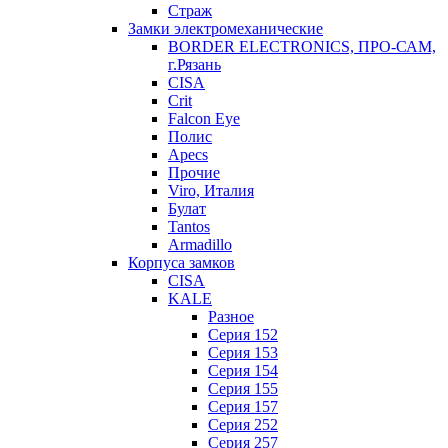
Страж
Замки электромеханические
BORDER ELECTRONICS, ПРО-САМ,
г.Рязань
CISA
Crit
Falcon Eye
Полис
Apecs
Прочие
Viro, Италия
Булат
Tantos
Armadillo
Корпуса замков
CISA
KALE
Разное
Серия 152
Серия 153
Серия 154
Серия 155
Серия 157
Серия 252
Серия 257