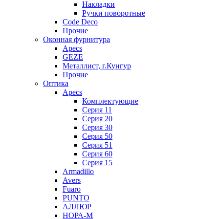
Накладки
Ручки поворотные
Code Deco
Прочие
Оконная фурнитура
Apecs
GEZE
Металлист, г.Кунгур
Прочие
Оптика
Apecs
Комплектующие
Серия 11
Серия 20
Серия 30
Серия 50
Серия 51
Серия 60
Серия 15
Armadillo
Avers
Fuaro
PUNTO
АЛЛЮР
НОРА-М