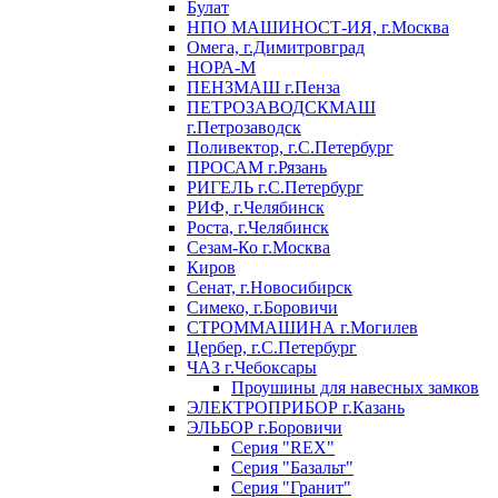
Булат
НПО МАШИНОСТ-ИЯ, г.Москва
Омега, г.Димитровград
НОРА-М
ПЕНЗМАШ г.Пенза
ПЕТРОЗАВОДСКМАШ
г.Петрозаводск
Поливектор, г.С.Петербург
ПРОСАМ г.Рязань
РИГЕЛЬ г.С.Петербург
РИФ, г.Челябинск
Роста, г.Челябинск
Сезам-Ко г.Москва
Киров
Сенат, г.Новосибирск
Симеко, г.Боровичи
СТРОММАШИНА г.Могилев
Цербер, г.С.Петербург
ЧАЗ г.Чебоксары
Проушины для навесных замков
ЭЛЕКТРОПРИБОР г.Казань
ЭЛЬБОР г.Боровичи
Серия "REX"
Серия "Базальт"
Серия "Гранит"