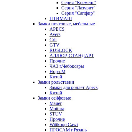
Серия "Кремень"
Серия "Лазурит"
Серия "Сапфир"
ПТИМАШ
Замки почтовые, мебельные
APECS
Avers
Crit
GTV
RUSLOCK
АЛЛЮР, СТАНДАРТ
Прочие
ЧАЗ г.Чебоксары
Нора-М
Китай
Замки рольставни
Замки для роллет Apecs
Китай
Замки сейфовые
Mauer
Mottura
STUV
Прочие
Wittkopp Cawi
ПРОСАМ г.Рязань