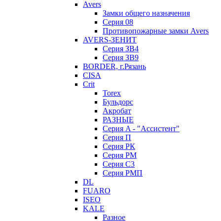
Avers
Замки общего назначения
Серия 08
Противопожарные замки Avers
AVERS-ЗЕНИТ
Серия ЗВ4
Серия ЗВ9
BORDER, г.Рязань
CISA
Crit
Torex
Бульдорс
Акробат
РАЗНЫЕ
Серия A - "Ассистент"
Серия П
Серия РК
Серия РМ
Серия С3
Серия РМП
DL
FUARO
ISEO
KALE
Разное