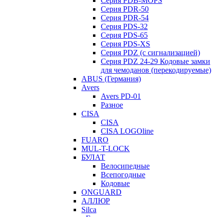
Серия PDB-MOPS
Серия PDR-50
Серия PDR-54
Серия PDS-32
Серия PDS-65
Серия PDS-XS
Серия PDZ (с сигнализацией)
Серия PDZ 24-29 Кодовые замки
для чемоданов (перекодируемые)
ABUS (Германия)
Avers
Avers PD-01
Разное
CISA
CISA
CISA LOGOline
FUARO
MUL-T-LOCK
БУЛАТ
Велосипедные
Всепогодные
Кодовые
ONGUARD
АЛЛЮР
Silca