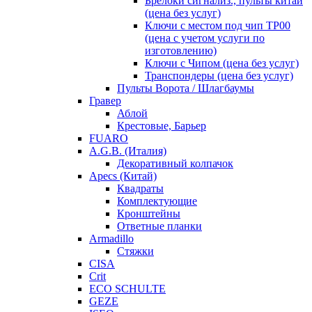
Брелоки сигнализ., пульты китай
(цена без услуг)
Ключи с местом под чип TP00
(цена с учетом услуги по
изготовлению)
Ключи с Чипом (цена без услуг)
Транспондеры (цена без услуг)
Пульты Ворота / Шлагбаумы
Гравер
Аблой
Крестовые, Барьер
FUARO
A.G.B. (Италия)
Декоративный колпачок
Apecs (Китай)
Квадраты
Комплектующие
Кронштейны
Ответные планки
Armadillo
Стяжки
CISA
Crit
ECO SCHULTE
GEZE