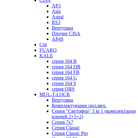
CISA
AP3
Asix
Astral
RS3
Вертушки
Прочие CISA
AP4S
Crit
FUARO
KALE
серия 164 B
серия 164 DB
серия 164 FB
серия 164 G
серия 164 S
серия OBS
MUL-T-LOCK
Вертушки
Комплектующие цил.мех.
Серия "Светофор" 3 in 1 (комплектация
ключей 2+5+2)
Серия 7х7
Серия Classic
Серия Classic Pro