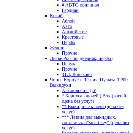
# АВТО оригинал
Гардиан
Китай
Аблой
Авто
Английские
Крестовые
Перфо
Железо
Прочие
Литье Россия (дверняк, перфо)
Пермь
Прочие
ЗТЛ, Конаково
Чипы. Корпуса. Лезвия. Пульты. TP00.
Выкидухи
Автоключи с ДУ
* Корпуса ключей ( Box ) китай
(цена без услуг)
** Выкидные ключи (цена без
услуг)
*** Лезвия для выкидных,
составных и"smart key" (цена без
услуг)