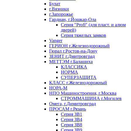
Булат
г.Вязники
г.Запорожье
Гардиан, г.Йошкар-Ола
Серия "Profi" (для пласт. и алюм
дверей)
Серия тяжелых замков
Vanger
ГЕРИОН г.Железнодорожный
Гюрал г.Ростов-на-Дону
ЗЕНИТ г.Дмитровград
МЕТТЭМ г.Балашиха
КЛАССИКА
НОРМА
СУПЕРЗАЩИТА
КЛАСС г.Железнодорожный
НОРА-М
НПО Машиностроения, г.Москва
СТРОММАШИНА г.Могилев
Омега, г.Димитровград
ПРОСАМ г.Рязань
Серия ЗВ1
Серия ЗВ4
Серия ЗВ8
Серия ЗВ9