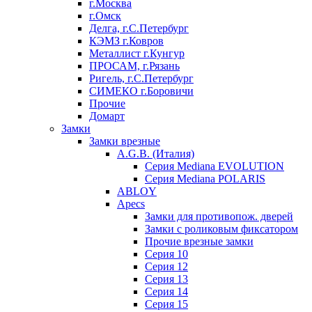
г.Москва
г.Омск
Делга, г.С.Петербург
КЭМЗ г.Ковров
Металлист г.Кунгур
ПРОСАМ, г.Рязань
Ригель, г.С.Петербург
СИМЕКО г.Боровичи
Прочие
Домарт
Замки
Замки врезные
A.G.B. (Италия)
Серия Mediana EVOLUTION
Серия Mediana POLARIS
ABLOY
Apecs
Замки для противопож. дверей
Замки с роликовым фиксатором
Прочие врезные замки
Серия 10
Серия 12
Серия 13
Серия 14
Серия 15