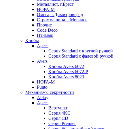
Металлист, г.Брест
НОРА-М
Омега, г.Димитровград
Строммашина, г.Могилев
Прочие
Code Deco
Птимаш
Кнобы
Apecs
Серия Standard с круглой ручкой
Серия Standard с фалевой ручкой
Avers
Кнобы Avers 6072
Кнобы Avers 6072-P
Кнобы Avers 8023
НОРА-М
Punto
Механизмы секретности
Abloy
Apecs
Вертушки
Серия 4KC
Серия CD
Серия Premier
Серия SC: английский ключ