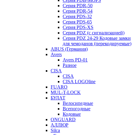
Серия PDB-MOPS
Серия PDR-50
Серия PDR-54
Серия PDS-32
Серия PDS-65
Серия PDS-XS
Серия PDZ (с сигнализацией)
Серия PDZ 24-29 Кодовые замки
для чемоданов (перекодируемые)
ABUS (Германия)
Avers
Avers PD-01
Разное
CISA
CISA
CISA LOGOline
FUARO
MUL-T-LOCK
БУЛАТ
Велосипедные
Всепогодные
Кодовые
ONGUARD
АЛЛЮР
Silca