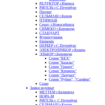
РЕДУКТОР г.Ижевск
РИГЕЛЬ г.С.Петербург
Прочие
СЕЛЬМАШ г.Киров
ПТИМАШ
Сенат, г.Новосибирск
СИМЕКО г.Боровичи
СТАНДАРТ
Фурнитурщик
Elementis
ЦЕРБЕР г.С.Петербург
ЭЛЕКТРОПРИБОР г.Казань
ЭЛЬБОР г.Боровичи
Серия "REX"
Серия "Базальт"
Серия "Гранит"
Серия "Кремень"
Серия "Лазурит"
Серия "Рубин", "Сапфир"
Сазар
Замки кодовые
МЕТТЕМ г.Балашиха
НОРА-М
РИГЕЛЬ г. С.Петербург
СЕЛЬМАШ г.Киров