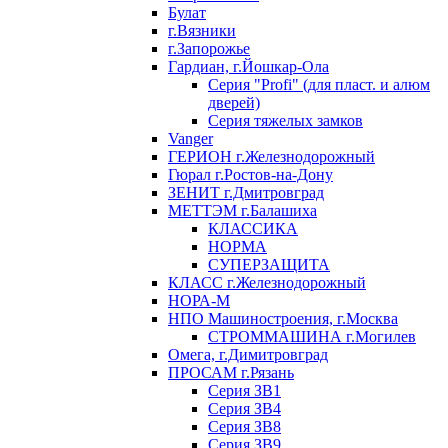
Булат
г.Вязники
г.Запорожье
Гардиан, г.Йошкар-Ола
Серия "Profi" (для пласт. и алюм
дверей)
Серия тяжелых замков
Vanger
ГЕРИОН г.Железнодорожный
Гюрал г.Ростов-на-Дону
ЗЕНИТ г.Дмитровград
МЕТТЭМ г.Балашиха
КЛАССИКА
НОРМА
СУПЕРЗАЩИТА
КЛАСС г.Железнодорожный
НОРА-М
НПО Машиностроения, г.Москва
СТРОММАШИНА г.Могилев
Омега, г.Димитровград
ПРОСАМ г.Рязань
Серия ЗВ1
Серия ЗВ4
Серия ЗВ8
Серия ЗВ9