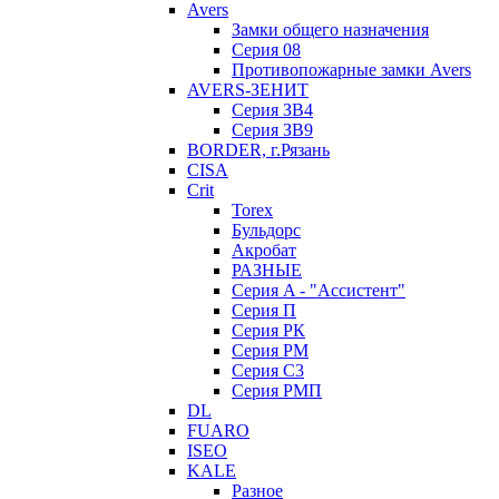
Avers
Замки общего назначения
Серия 08
Противопожарные замки Avers
AVERS-ЗЕНИТ
Серия ЗВ4
Серия ЗВ9
BORDER, г.Рязань
CISA
Crit
Torex
Бульдорс
Акробат
РАЗНЫЕ
Серия A - "Ассистент"
Серия П
Серия РК
Серия РМ
Серия С3
Серия РМП
DL
FUARO
ISEO
KALE
Разное