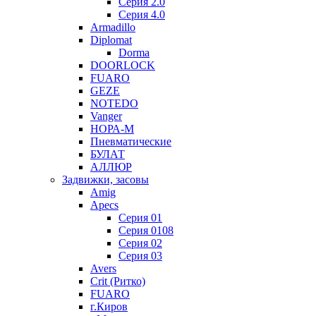
Серия 2.0
Серия 4.0
Armadillo
Diplomat
Dorma
DOORLOCK
FUARO
GEZE
NOTEDO
Vanger
НОРА-М
Пневматические
БУЛАТ
АЛЛЮР
Задвижки, засовы
Amig
Apecs
Серия 01
Серия 0108
Серия 02
Серия 03
Avers
Crit (Ритко)
FUARO
г.Киров