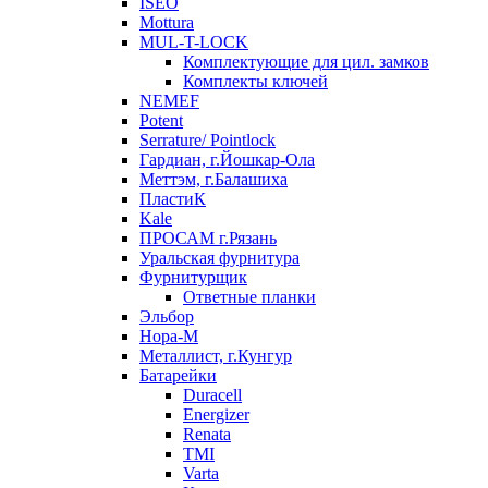
ISEO
Mottura
MUL-T-LOCK
Комплектующие для цил. замков
Комплекты ключей
NEMEF
Potent
Serrature/ Pointlock
Гардиан, г.Йошкар-Ола
Меттэм, г.Балашиха
ПластиК
Kale
ПРОСАМ г.Рязань
Уральская фурнитура
Фурнитурщик
Ответные планки
Эльбор
Нора-М
Металлист, г.Кунгур
Батарейки
Duracell
Energizer
Renata
TMI
Varta