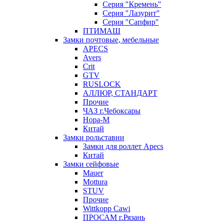
Серия "Кремень"
Серия "Лазурит"
Серия "Сапфир"
ПТИМАШ
Замки почтовые, мебельные
APECS
Avers
Crit
GTV
RUSLOCK
АЛЛЮР, СТАНДАРТ
Прочие
ЧАЗ г.Чебоксары
Нора-М
Китай
Замки рольставни
Замки для роллет Apecs
Китай
Замки сейфовые
Mauer
Mottura
STUV
Прочие
Wittkopp Cawi
ПРОСАМ г.Рязань