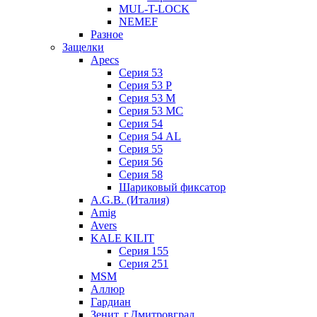
MUL-T-LOCK
NEMEF
Разное
Защелки
Apecs
Серия 53
Серия 53 P
Серия 53 М
Серия 53 МC
Серия 54
Серия 54 AL
Серия 55
Серия 56
Серия 58
Шариковый фиксатор
A.G.B. (Италия)
Amig
Avers
KALE KILIT
Серия 155
Серия 251
MSM
Аллюр
Гардиан
Зенит, г.Дмитровград