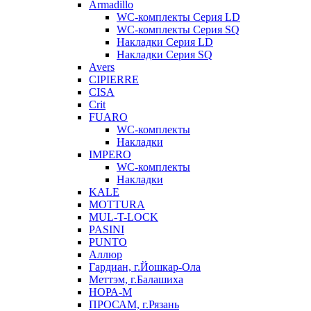
Armadillo
WC-комплекты Серия LD
WC-комплекты Серия SQ
Накладки Серия LD
Накладки Серия SQ
Avers
CIPIERRE
CISA
Crit
FUARO
WC-комплекты
Накладки
IMPERO
WC-комплекты
Накладки
KALE
MOTTURA
MUL-T-LOCK
PASINI
PUNTO
Аллюр
Гардиан, г.Йошкар-Ола
Меттэм, г.Балашиха
НОРА-М
ПРОСАМ, г.Рязань