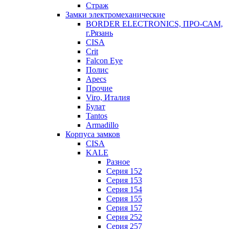
Страж
Замки электромеханические
BORDER ELECTRONICS, ПРО-САМ,
г.Рязань
CISA
Crit
Falcon Eye
Полис
Apecs
Прочие
Viro, Италия
Булат
Tantos
Armadillo
Корпуса замков
CISA
KALE
Разное
Серия 152
Серия 153
Серия 154
Серия 155
Серия 157
Серия 252
Серия 257