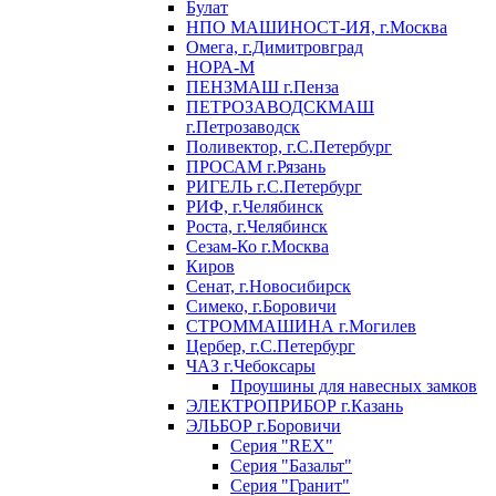
Булат
НПО МАШИНОСТ-ИЯ, г.Москва
Омега, г.Димитровград
НОРА-М
ПЕНЗМАШ г.Пенза
ПЕТРОЗАВОДСКМАШ
г.Петрозаводск
Поливектор, г.С.Петербург
ПРОСАМ г.Рязань
РИГЕЛЬ г.С.Петербург
РИФ, г.Челябинск
Роста, г.Челябинск
Сезам-Ко г.Москва
Киров
Сенат, г.Новосибирск
Симеко, г.Боровичи
СТРОММАШИНА г.Могилев
Цербер, г.С.Петербург
ЧАЗ г.Чебоксары
Проушины для навесных замков
ЭЛЕКТРОПРИБОР г.Казань
ЭЛЬБОР г.Боровичи
Серия "REX"
Серия "Базальт"
Серия "Гранит"