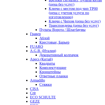
Брелоки сигнализ., пульты китай
(цена без услуг)
Ключи с местом под чип TP00
(цена с учетом услуги по
изготовлению)
Ключи с Чипом (цена без услуг)
Транспондеры (цена без услуг)
Пульты Ворота / Шлагбаумы
Гравер
Аблой
Крестовые, Барьер
FUARO
A.G.B. (Италия)
Декоративный колпачок
Apecs (Китай)
Квадраты
Комплектующие
Кронштейны
Ответные планки
Armadillo
Стяжки
CISA
Crit
ECO SCHULTE
GEZE