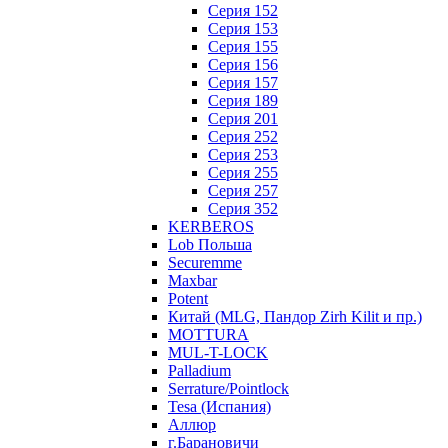
Серия 152
Серия 153
Серия 155
Серия 156
Серия 157
Серия 189
Серия 201
Серия 252
Серия 253
Серия 255
Серия 257
Серия 352
KERBEROS
Lob Польша
Securemme
Maxbar
Potent
Китай (MLG, Пандор Zirh Kilit и пр.)
MOTTURA
MUL-T-LOCK
Palladium
Serrature/Pointlock
Tesa (Испания)
Аллюр
г.Барановичи