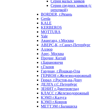
Серия малых замков
Серия средних замков (с
цепочкой)
BORDER, г.Рязань
Gerda
KALE
KERBEROS
MOTTURA
Yale
Авангард, г.Москва
АВЕРС-К, г.Санкт-Петербург
Аллюр
Арес, Москва
Прочие, Китай
г.Барановичи
г.Глазов
Гардиан, г.Йошкар-Ола
ГЕРИОН г.Железнодорожный
Гюрал, г.Ростов-на-Дону
ДЕЛГА г.С.Петербург
ЗЕНИТ г.Дмитровград
КЛАСС г.Железнодорожный
КЭМЗ г.Калуга
КЭМЗ г.Ковров
МЕТТЭМ г.Балашиха