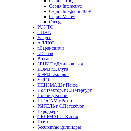
Серия CLIQ
Серия Interactive
Серия Integrator 466P
Серия MT5+
Omega
PUNTO
TITAN
Vanger
АЛЛЮР
г.Барановичи
г.Глазов
Волмет
ЗЕНИТ г.Дмитровград
КЭМЗ г.Калуга
КЭМЗ г.Ковров
VIRO
ПЕНЗМАШ г.Пенза
Поливектор, г.С.Петербург
Прочие, Китай
ПРОСАМ г.Рязань
РИГЕЛЬ г.С.Петербург
Евродверь
СЕЛЬМАШ г.Киров
Исеть
Securemme цилиндры