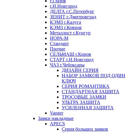
г.Глазов
г.Н.Новгород
ДЕЛГА г.С.Петербург
ЗЕНИТ г.Дмитровград
КЭМЗ г.Калуга
КЭМЗ г.Ковров
Металлист г.Кунгур
НОРА-М
Стандарт
Прочие
СЕЛЬМАШ г.Киров
СТАРТ г.Н.Новгород
ЧАЗ г.Чебоксары
ДИЗАЙН СЕРИЯ
НАБОР ЗАМКОВ ПОД ОДИН
КЛЮЧ
СЕРИЯ РОМАНТИКА
СТАНДАРТНАЯ ЗАЩИТА
ТРОСОВЫЕ ЗАМКИ
УЛЬТРА ЗАЩИТА
УСИЛЕННАЯ ЗАЩИТА
Vanger
Замки накладные
APECS
Серия больших замков