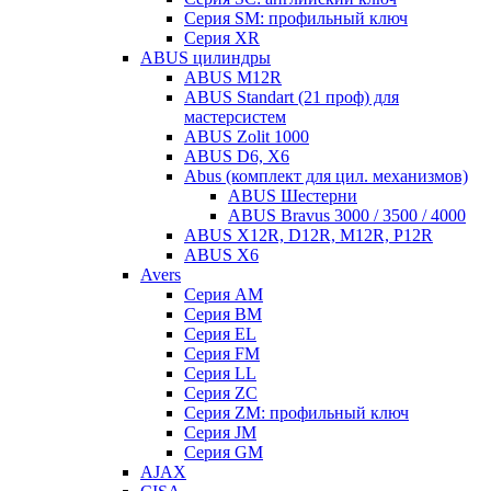
Серия SM: профильный ключ
Серия XR
ABUS цилиндры
ABUS M12R
ABUS Standart (21 проф) для
мастерсистем
ABUS Zolit 1000
ABUS D6, X6
Abus (комплект для цил. механизмов)
ABUS Шестерни
ABUS Bravus 3000 / 3500 / 4000
ABUS X12R, D12R, M12R, P12R
ABUS X6
Avers
Серия AM
Серия BM
Серия EL
Серия FM
Серия LL
Серия ZC
Серия ZM: профильный ключ
Серия JM
Серия GM
AJAX