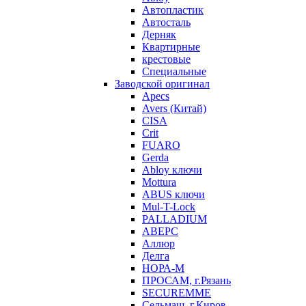
Автопластик
Автосталь
Дерняк
Квартирные
крестовые
Специальные
Заводской оригинал
Apecs
Avers (Китай)
CISA
Crit
FUARO
Gerda
Abloy ключи
Mottura
ABUS ключи
Mul-T-Lock
PALLADIUM
АВЕРС
Аллюр
Делга
НОРА-М
ПРОСАМ, г.Рязань
SECUREMME
Сельмаш, г.Киров