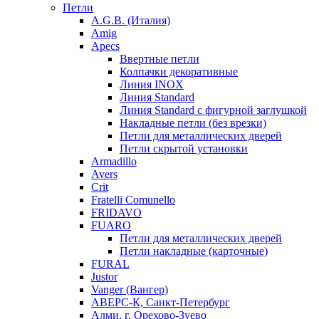
Петли
A.G.B. (Италия)
Amig
Apecs
Ввертные петли
Колпачки декоративные
Линия INOX
Линия Standard
Линия Standard с фигурной заглушкой
Накладные петли (без врезки)
Петли для металлических дверей
Петли скрытой установки
Armadillo
Avers
Crit
Fratelli Comunello
FRIDAVO
FUARO
Петли для металлических дверей
Петли накладные (карточные)
FURAL
Justor
Vanger (Вангер)
АВЕРС-К, Санкт-Петербург
Алми, г. Орехово-Зуево