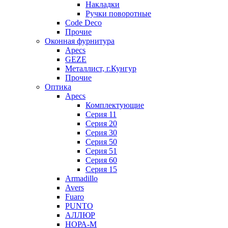
Накладки
Ручки поворотные
Code Deco
Прочие
Оконная фурнитура
Apecs
GEZE
Металлист, г.Кунгур
Прочие
Оптика
Apecs
Комплектующие
Серия 11
Серия 20
Серия 30
Серия 50
Серия 51
Серия 60
Серия 15
Armadillo
Avers
Fuaro
PUNTO
АЛЛЮР
НОРА-М