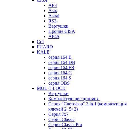
CISA
AP3
Asix
Astral
RS3
Вертушки
Прочие CISA
AP4S
Crit
FUARO
KALE
серия 164 B
серия 164 DB
серия 164 FB
серия 164 G
серия 164 S
серия OBS
MUL-T-LOCK
Вертушки
Комплектующие цил.мех.
Серия "Светофор" 3 in 1 (комплектация
ключей 2+5+2)
Серия 7х7
Серия Classic
Серия Classic Pro