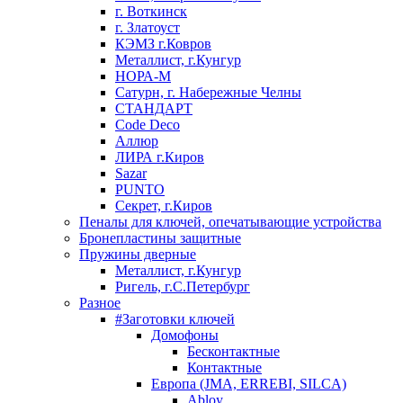
г. Воткинск
г. Златоуст
КЭМЗ г.Ковров
Металлист, г.Кунгур
НОРА-М
Сатурн, г. Набережные Челны
СТАНДАРТ
Code Deco
Аллюр
ЛИРА г.Киров
Sazar
PUNTO
Секрет, г.Киров
Пеналы для ключей, опечатывающие устройства
Бронепластины защитные
Пружины дверные
Металлист, г.Кунгур
Ригель, г.С.Петербург
Разное
#Заготовки ключей
Домофоны
Бесконтактные
Контактные
Европа (JMA, ERREBI, SILCA)
Abloy