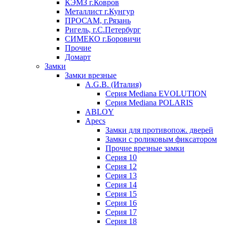
КЭМЗ г.Ковров
Металлист г.Кунгур
ПРОСАМ, г.Рязань
Ригель, г.С.Петербург
СИМЕКО г.Боровичи
Прочие
Домарт
Замки
Замки врезные
A.G.B. (Италия)
Серия Mediana EVOLUTION
Серия Mediana POLARIS
ABLOY
Apecs
Замки для противопож. дверей
Замки с роликовым фиксатором
Прочие врезные замки
Серия 10
Серия 12
Серия 13
Серия 14
Серия 15
Серия 16
Серия 17
Серия 18