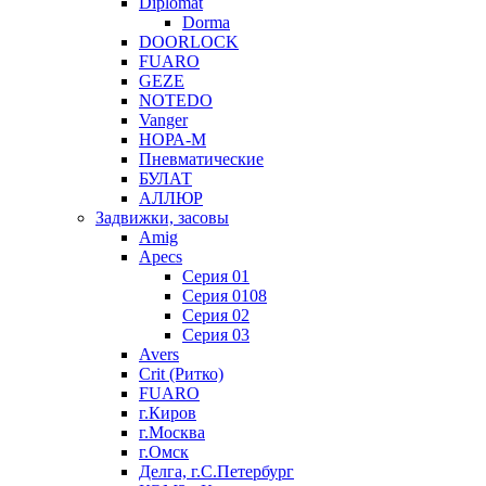
Diplomat
Dorma
DOORLOCK
FUARO
GEZE
NOTEDO
Vanger
НОРА-М
Пневматические
БУЛАТ
АЛЛЮР
Задвижки, засовы
Amig
Apecs
Серия 01
Серия 0108
Серия 02
Серия 03
Avers
Crit (Ритко)
FUARO
г.Киров
г.Москва
г.Омск
Делга, г.С.Петербург