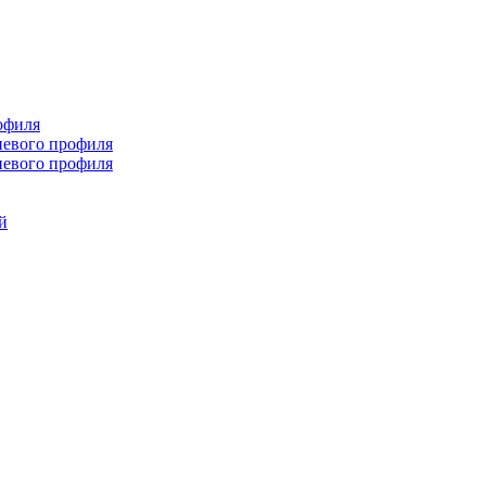
офиля
иевого профиля
иевого профиля
й