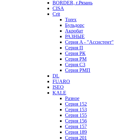
BORDER, г.Рязань
CISA
Crit
Torex
Бульдорс
Акробат
РАЗНЫЕ
Серия A - "Ассистент"
Серия П
Серия РК
Серия РМ
Серия С3
Серия РМП
DL
FUARO
ISEO
KALE
Разное
Серия 152
Серия 153
Серия 155
Серия 156
Серия 157
Серия 189
Серия 201