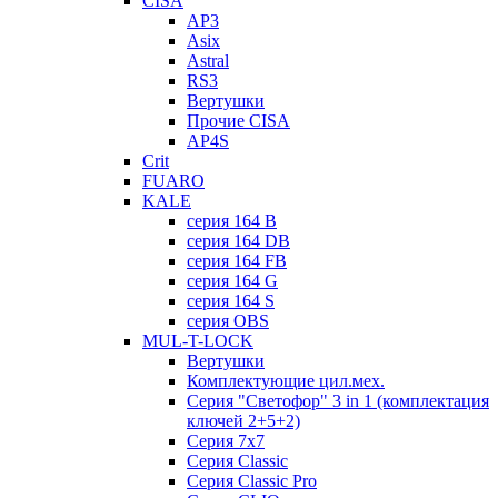
CISA
AP3
Asix
Astral
RS3
Вертушки
Прочие CISA
AP4S
Crit
FUARO
KALE
серия 164 B
серия 164 DB
серия 164 FB
серия 164 G
серия 164 S
серия OBS
MUL-T-LOCK
Вертушки
Комплектующие цил.мех.
Серия "Светофор" 3 in 1 (комплектация
ключей 2+5+2)
Серия 7х7
Серия Classic
Серия Classic Pro