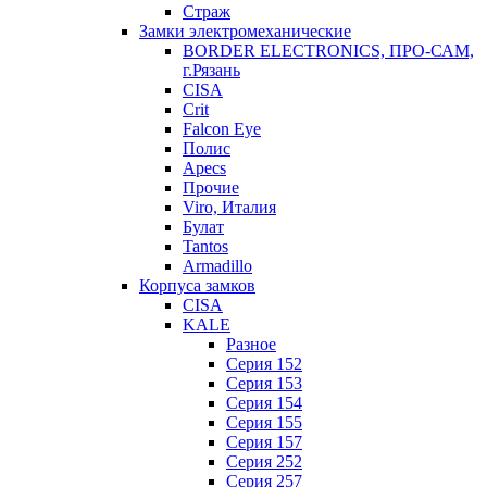
Страж
Замки электромеханические
BORDER ELECTRONICS, ПРО-САМ,
г.Рязань
CISA
Crit
Falcon Eye
Полис
Apecs
Прочие
Viro, Италия
Булат
Tantos
Armadillo
Корпуса замков
CISA
KALE
Разное
Серия 152
Серия 153
Серия 154
Серия 155
Серия 157
Серия 252
Серия 257