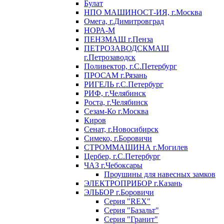
Булат
НПО МАШИНОСТ-ИЯ, г.Москва
Омега, г.Димитровград
НОРА-М
ПЕНЗМАШ г.Пенза
ПЕТРОЗАВОДСКМАШ
г.Петрозаводск
Поливектор, г.С.Петербург
ПРОСАМ г.Рязань
РИГЕЛЬ г.С.Петербург
РИФ, г.Челябинск
Роста, г.Челябинск
Сезам-Ко г.Москва
Киров
Сенат, г.Новосибирск
Симеко, г.Боровичи
СТРОММАШИНА г.Могилев
Цербер, г.С.Петербург
ЧАЗ г.Чебоксары
Проушины для навесных замков
ЭЛЕКТРОПРИБОР г.Казань
ЭЛЬБОР г.Боровичи
Серия "REX"
Серия "Базальт"
Серия "Гранит"