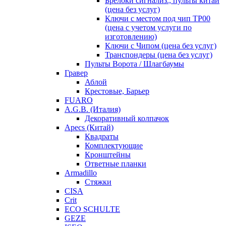
Брелоки сигнализ., пульты китай
(цена без услуг)
Ключи с местом под чип TP00
(цена с учетом услуги по
изготовлению)
Ключи с Чипом (цена без услуг)
Транспондеры (цена без услуг)
Пульты Ворота / Шлагбаумы
Гравер
Аблой
Крестовые, Барьер
FUARO
A.G.B. (Италия)
Декоративный колпачок
Apecs (Китай)
Квадраты
Комплектующие
Кронштейны
Ответные планки
Armadillo
Стяжки
CISA
Crit
ECO SCHULTE
GEZE