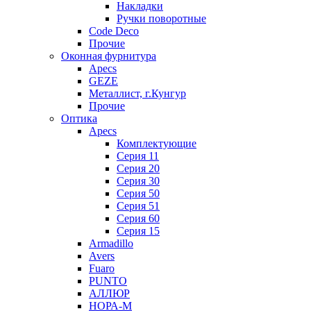
Накладки
Ручки поворотные
Code Deco
Прочие
Оконная фурнитура
Apecs
GEZE
Металлист, г.Кунгур
Прочие
Оптика
Apecs
Комплектующие
Серия 11
Серия 20
Серия 30
Серия 50
Серия 51
Серия 60
Серия 15
Armadillo
Avers
Fuaro
PUNTO
АЛЛЮР
НОРА-М