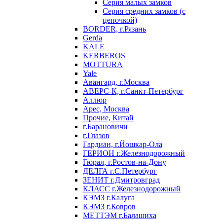
Серия малых замков
Серия средних замков (с
цепочкой)
BORDER, г.Рязань
Gerda
KALE
KERBEROS
MOTTURA
Yale
Авангард, г.Москва
АВЕРС-К, г.Санкт-Петербург
Аллюр
Арес, Москва
Прочие, Китай
г.Барановичи
г.Глазов
Гардиан, г.Йошкар-Ола
ГЕРИОН г.Железнодорожный
Гюрал, г.Ростов-на-Дону
ДЕЛГА г.С.Петербург
ЗЕНИТ г.Дмитровград
КЛАСС г.Железнодорожный
КЭМЗ г.Калуга
КЭМЗ г.Ковров
МЕТТЭМ г.Балашиха