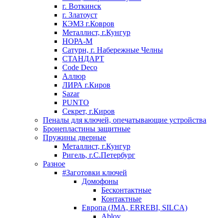
г. Воткинск
г. Златоуст
КЭМЗ г.Ковров
Металлист, г.Кунгур
НОРА-М
Сатурн, г. Набережные Челны
СТАНДАРТ
Code Deco
Аллюр
ЛИРА г.Киров
Sazar
PUNTO
Секрет, г.Киров
Пеналы для ключей, опечатывающие устройства
Бронепластины защитные
Пружины дверные
Металлист, г.Кунгур
Ригель, г.С.Петербург
Разное
#Заготовки ключей
Домофоны
Бесконтактные
Контактные
Европа (JMA, ERREBI, SILCA)
Abloy