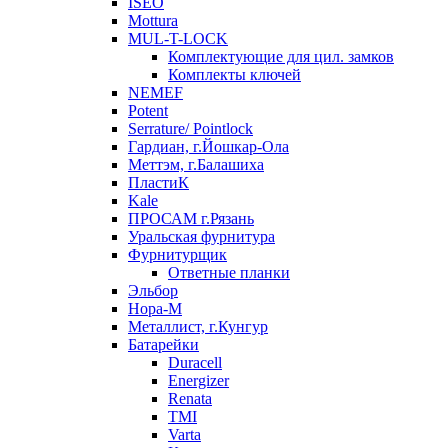
ISEO
Mottura
MUL-T-LOCK
Комплектующие для цил. замков
Комплекты ключей
NEMEF
Potent
Serrature/ Pointlock
Гардиан, г.Йошкар-Ола
Меттэм, г.Балашиха
ПластиК
Kale
ПРОСАМ г.Рязань
Уральская фурнитура
Фурнитурщик
Ответные планки
Эльбор
Нора-М
Металлист, г.Кунгур
Батарейки
Duracell
Energizer
Renata
TMI
Varta