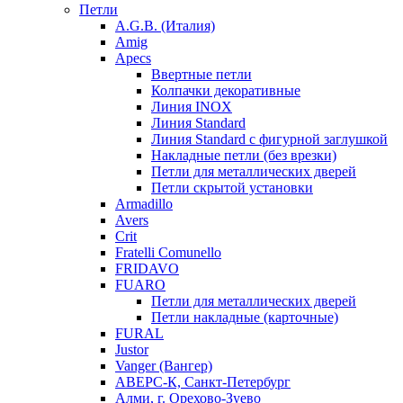
Петли
A.G.B. (Италия)
Amig
Apecs
Ввертные петли
Колпачки декоративные
Линия INOX
Линия Standard
Линия Standard с фигурной заглушкой
Накладные петли (без врезки)
Петли для металлических дверей
Петли скрытой установки
Armadillo
Avers
Crit
Fratelli Comunello
FRIDAVO
FUARO
Петли для металлических дверей
Петли накладные (карточные)
FURAL
Justor
Vanger (Вангер)
АВЕРС-К, Санкт-Петербург
Алми, г. Орехово-Зуево