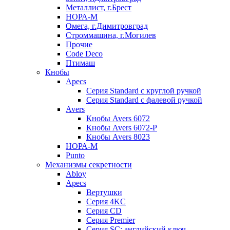
Металлист, г.Брест
НОРА-М
Омега, г.Димитровград
Строммашина, г.Могилев
Прочие
Code Deco
Птимаш
Кнобы
Apecs
Серия Standard с круглой ручкой
Серия Standard с фалевой ручкой
Avers
Кнобы Avers 6072
Кнобы Avers 6072-P
Кнобы Avers 8023
НОРА-М
Punto
Механизмы секретности
Abloy
Apecs
Вертушки
Серия 4KC
Серия CD
Серия Premier
Серия SC: английский ключ