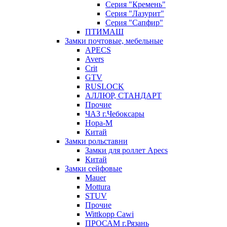
Серия "Кремень"
Серия "Лазурит"
Серия "Сапфир"
ПТИМАШ
Замки почтовые, мебельные
APECS
Avers
Crit
GTV
RUSLOCK
АЛЛЮР, СТАНДАРТ
Прочие
ЧАЗ г.Чебоксары
Нора-М
Китай
Замки рольставни
Замки для роллет Apecs
Китай
Замки сейфовые
Mauer
Mottura
STUV
Прочие
Wittkopp Cawi
ПРОСАМ г.Рязань