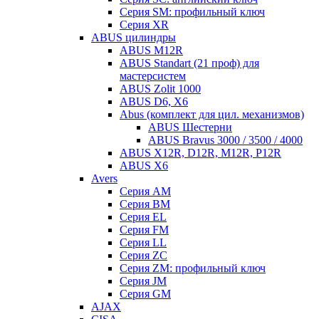
Серия SM: профильный ключ
Серия XR
ABUS цилиндры
ABUS M12R
ABUS Standart (21 проф) для
мастерсистем
ABUS Zolit 1000
ABUS D6, X6
Abus (комплект для цил. механизмов)
ABUS Шестерни
ABUS Bravus 3000 / 3500 / 4000
ABUS X12R, D12R, M12R, P12R
ABUS X6
Avers
Серия AM
Серия BM
Серия EL
Серия FM
Серия LL
Серия ZC
Серия ZM: профильный ключ
Серия JM
Серия GM
AJAX