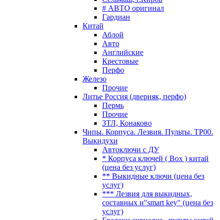
# АВТО оригинал
Гардиан
Китай
Аблой
Авто
Английские
Крестовые
Перфо
Железо
Прочие
Литье Россия (дверняк, перфо)
Пермь
Прочие
ЗТЛ, Конаково
Чипы. Корпуса. Лезвия. Пульты. TP00.
Выкидухи
Автоключи с ДУ
* Корпуса ключей ( Box ) китай
(цена без услуг)
** Выкидные ключи (цена без
услуг)
*** Лезвия для выкидных,
составных и"smart key" (цена без
услуг)