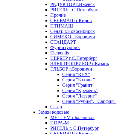
РЕДУКТОР г.Ижевск
РИГЕЛЬ г.С.Петербург
Прочие
СЕЛЬМАШ г.Киров
ПТИМАШ
Сенат, г.Новосибирск
СИМЕКО г.Боровичи
СТАНДАРТ
Фурнитурщик
Elementis
ЦЕРБЕР г.С.Петербург
ЭЛЕКТРОПРИБОР г.Казань
ЭЛЬБОР г.Боровичи
Серия "REX"
Серия "Базальт"
Серия "Гранит"
Серия "Кремень"
Серия "Лазурит"
Серия "Рубин", "Сапфир"
Сазар
Замки кодовые
МЕТТЕМ г.Балашиха
НОРА-М
РИГЕЛЬ г. С.Петербург
СЕЛЬМАШ г.Киров