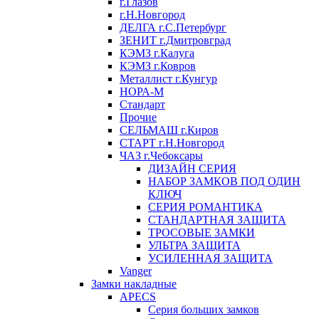
г.Глазов
г.Н.Новгород
ДЕЛГА г.С.Петербург
ЗЕНИТ г.Дмитровград
КЭМЗ г.Калуга
КЭМЗ г.Ковров
Металлист г.Кунгур
НОРА-М
Стандарт
Прочие
СЕЛЬМАШ г.Киров
СТАРТ г.Н.Новгород
ЧАЗ г.Чебоксары
ДИЗАЙН СЕРИЯ
НАБОР ЗАМКОВ ПОД ОДИН
КЛЮЧ
СЕРИЯ РОМАНТИКА
СТАНДАРТНАЯ ЗАЩИТА
ТРОСОВЫЕ ЗАМКИ
УЛЬТРА ЗАЩИТА
УСИЛЕННАЯ ЗАЩИТА
Vanger
Замки накладные
APECS
Серия больших замков