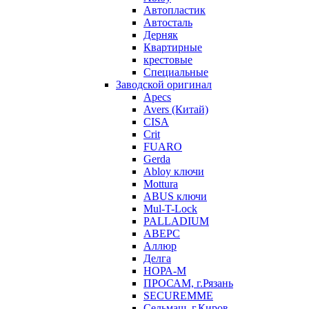
Автопластик
Автосталь
Дерняк
Квартирные
крестовые
Специальные
Заводской оригинал
Apecs
Avers (Китай)
CISA
Crit
FUARO
Gerda
Abloy ключи
Mottura
ABUS ключи
Mul-T-Lock
PALLADIUM
АВЕРС
Аллюр
Делга
НОРА-М
ПРОСАМ, г.Рязань
SECUREMME
Сельмаш, г.Киров