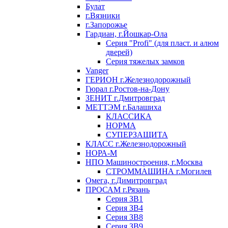
Булат
г.Вязники
г.Запорожье
Гардиан, г.Йошкар-Ола
Серия "Profi" (для пласт. и алюм
дверей)
Серия тяжелых замков
Vanger
ГЕРИОН г.Железнодорожный
Гюрал г.Ростов-на-Дону
ЗЕНИТ г.Дмитровград
МЕТТЭМ г.Балашиха
КЛАССИКА
НОРМА
СУПЕРЗАЩИТА
КЛАСС г.Железнодорожный
НОРА-М
НПО Машиностроения, г.Москва
СТРОММАШИНА г.Могилев
Омега, г.Димитровград
ПРОСАМ г.Рязань
Серия ЗВ1
Серия ЗВ4
Серия ЗВ8
Серия ЗВ9