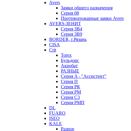
Avers
Замки общего назначения
Серия 08
Противопожарные замки Avers
AVERS-ЗЕНИТ
Серия ЗВ4
Серия ЗВ9
BORDER, г.Рязань
CISA
Crit
Torex
Бульдорс
Акробат
РАЗНЫЕ
Серия A - "Ассистент"
Серия П
Серия РК
Серия РМ
Серия С3
Серия РМП
DL
FUARO
ISEO
KALE
Разное