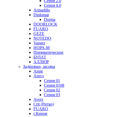
Серия 2.0
Серия 4.0
Armadillo
Diplomat
Dorma
DOORLOCK
FUARO
GEZE
NOTEDO
Vanger
НОРА-М
Пневматические
БУЛАТ
АЛЛЮР
Задвижки, засовы
Amig
Apecs
Серия 01
Серия 0108
Серия 02
Серия 03
Avers
Crit (Ритко)
FUARO
г.Киров