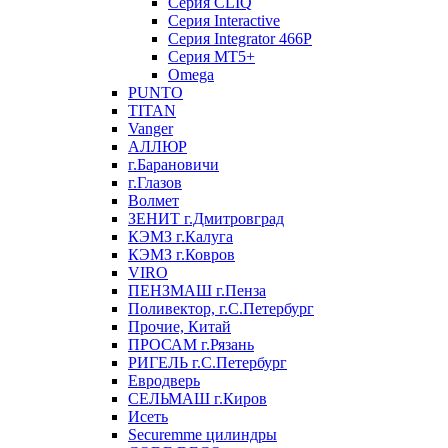
Серия CLIQ
Серия Interactive
Серия Integrator 466P
Серия MT5+
Omega
PUNTO
TITAN
Vanger
АЛЛЮР
г.Барановичи
г.Глазов
Волмет
ЗЕНИТ г.Дмитровград
КЭМЗ г.Калуга
КЭМЗ г.Ковров
VIRO
ПЕНЗМАШ г.Пенза
Поливектор, г.С.Петербург
Прочие, Китай
ПРОСАМ г.Рязань
РИГЕЛЬ г.С.Петербург
Евродверь
СЕЛЬМАШ г.Киров
Исеть
Securemme цилиндры