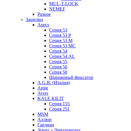
MUL-T-LOCK
NEMEF
Разное
Защелки
Apecs
Серия 53
Серия 53 P
Серия 53 М
Серия 53 МC
Серия 54
Серия 54 AL
Серия 55
Серия 56
Серия 58
Шариковый фиксатор
A.G.B. (Италия)
Amig
Avers
KALE KILIT
Серия 155
Серия 251
MSM
Аллюр
Гардиан
Зенит, г.Дмитровград