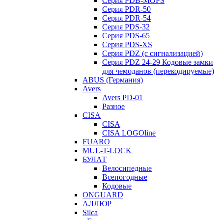
Серия PDB-MOPS
Серия PDR-50
Серия PDR-54
Серия PDS-32
Серия PDS-65
Серия PDS-XS
Серия PDZ (с сигнализацией)
Серия PDZ 24-29 Кодовые замки
для чемоданов (перекодируемые)
ABUS (Германия)
Avers
Avers PD-01
Разное
CISA
CISA
CISA LOGOline
FUARO
MUL-T-LOCK
БУЛАТ
Велосипедные
Всепогодные
Кодовые
ONGUARD
АЛЛЮР
Silca