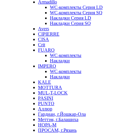
Armadillo
WC-комплекты Серия LD
WC-комплекты Серия SQ
Накладки Серия LD
Накладки Серия SQ
Avers
CIPIERRE
CISA
Crit
FUARO
WC-комплекты
Накладки
IMPERO
WC-комплекты
Накладки
KALE
MOTTURA
MUL-T-LOCK
PASINI
PUNTO
Аллюр
Гардиан, г.Йошкар-Ола
Меттэм, г.Балашиха
НОРА-М
ПРОСАМ, г.Рязань