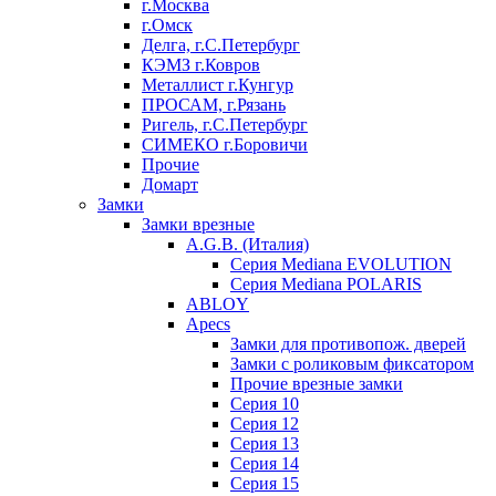
г.Москва
г.Омск
Делга, г.С.Петербург
КЭМЗ г.Ковров
Металлист г.Кунгур
ПРОСАМ, г.Рязань
Ригель, г.С.Петербург
СИМЕКО г.Боровичи
Прочие
Домарт
Замки
Замки врезные
A.G.B. (Италия)
Серия Mediana EVOLUTION
Серия Mediana POLARIS
ABLOY
Apecs
Замки для противопож. дверей
Замки с роликовым фиксатором
Прочие врезные замки
Серия 10
Серия 12
Серия 13
Серия 14
Серия 15