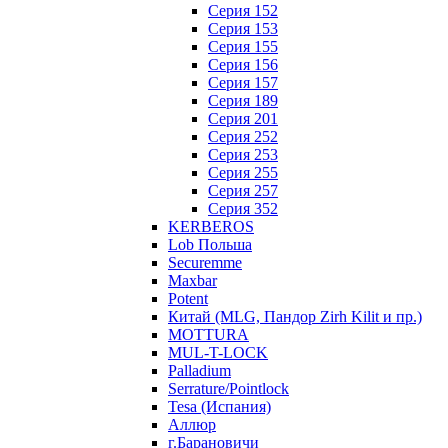
Серия 152
Серия 153
Серия 155
Серия 156
Серия 157
Серия 189
Серия 201
Серия 252
Серия 253
Серия 255
Серия 257
Серия 352
KERBEROS
Lob Польша
Securemme
Maxbar
Potent
Китай (MLG, Пандор Zirh Kilit и пр.)
MOTTURA
MUL-T-LOCK
Palladium
Serrature/Pointlock
Tesa (Испания)
Аллюр
г.Барановичи