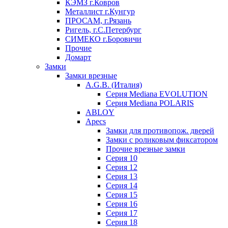
КЭМЗ г.Ковров
Металлист г.Кунгур
ПРОСАМ, г.Рязань
Ригель, г.С.Петербург
СИМЕКО г.Боровичи
Прочие
Домарт
Замки
Замки врезные
A.G.B. (Италия)
Серия Mediana EVOLUTION
Серия Mediana POLARIS
ABLOY
Apecs
Замки для противопож. дверей
Замки с роликовым фиксатором
Прочие врезные замки
Серия 10
Серия 12
Серия 13
Серия 14
Серия 15
Серия 16
Серия 17
Серия 18