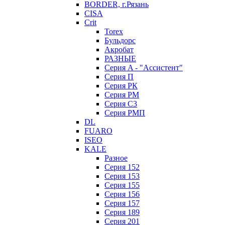
BORDER, г.Рязань
CISA
Crit
Torex
Бульдорс
Акробат
РАЗНЫЕ
Серия A - "Ассистент"
Серия П
Серия РК
Серия РМ
Серия С3
Серия РМП
DL
FUARO
ISEO
KALE
Разное
Серия 152
Серия 153
Серия 155
Серия 156
Серия 157
Серия 189
Серия 201