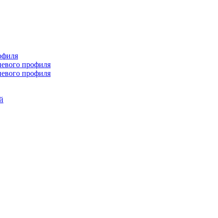
офиля
иевого профиля
иевого профиля
й