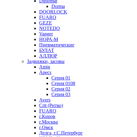
Diplomat
Dorma
DOORLOCK
FUARO
GEZE
NOTEDO
Vanger
НОРА-М
Пневматические
БУЛАТ
АЛЛЮР
Задвижки, засовы
Amig
Apecs
Серия 01
Серия 0108
Серия 02
Серия 03
Avers
Crit (Ритко)
FUARO
г.Киров
г.Москва
г.Омск
Делга, г.С.Петербург