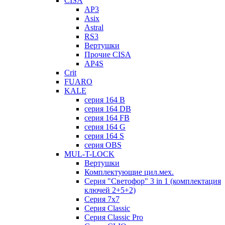
CISA
AP3
Asix
Astral
RS3
Вертушки
Прочие CISA
AP4S
Crit
FUARO
KALE
серия 164 B
серия 164 DB
серия 164 FB
серия 164 G
серия 164 S
серия OBS
MUL-T-LOCK
Вертушки
Комплектующие цил.мех.
Серия "Светофор" 3 in 1 (комплектация
ключей 2+5+2)
Серия 7х7
Серия Classic
Серия Classic Pro