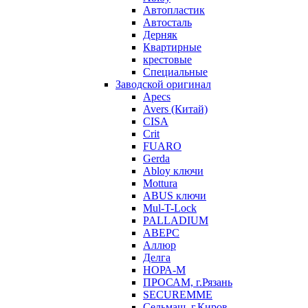
Автопластик
Автосталь
Дерняк
Квартирные
крестовые
Специальные
Заводской оригинал
Apecs
Avers (Китай)
CISA
Crit
FUARO
Gerda
Abloy ключи
Mottura
ABUS ключи
Mul-T-Lock
PALLADIUM
АВЕРС
Аллюр
Делга
НОРА-М
ПРОСАМ, г.Рязань
SECUREMME
Сельмаш, г.Киров