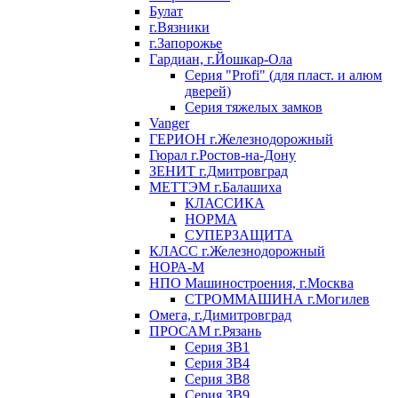
Булат
г.Вязники
г.Запорожье
Гардиан, г.Йошкар-Ола
Серия "Profi" (для пласт. и алюм
дверей)
Серия тяжелых замков
Vanger
ГЕРИОН г.Железнодорожный
Гюрал г.Ростов-на-Дону
ЗЕНИТ г.Дмитровград
МЕТТЭМ г.Балашиха
КЛАССИКА
НОРМА
СУПЕРЗАЩИТА
КЛАСС г.Железнодорожный
НОРА-М
НПО Машиностроения, г.Москва
СТРОММАШИНА г.Могилев
Омега, г.Димитровград
ПРОСАМ г.Рязань
Серия ЗВ1
Серия ЗВ4
Серия ЗВ8
Серия ЗВ9