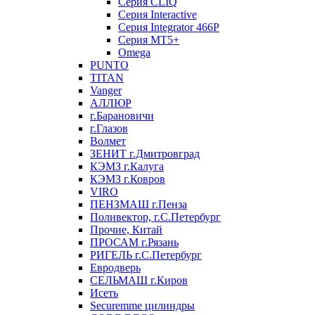
Серия CLIQ
Серия Interactive
Серия Integrator 466P
Серия MT5+
Omega
PUNTO
TITAN
Vanger
АЛЛЮР
г.Барановичи
г.Глазов
Волмет
ЗЕНИТ г.Дмитровград
КЭМЗ г.Калуга
КЭМЗ г.Ковров
VIRO
ПЕНЗМАШ г.Пенза
Поливектор, г.С.Петербург
Прочие, Китай
ПРОСАМ г.Рязань
РИГЕЛЬ г.С.Петербург
Евродверь
СЕЛЬМАШ г.Киров
Исеть
Securemme цилиндры