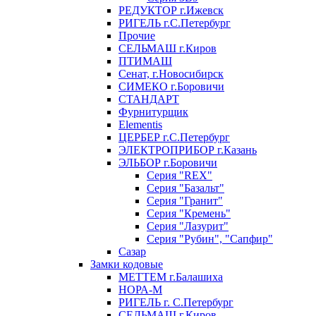
РЕДУКТОР г.Ижевск
РИГЕЛЬ г.С.Петербург
Прочие
СЕЛЬМАШ г.Киров
ПТИМАШ
Сенат, г.Новосибирск
СИМЕКО г.Боровичи
СТАНДАРТ
Фурнитурщик
Elementis
ЦЕРБЕР г.С.Петербург
ЭЛЕКТРОПРИБОР г.Казань
ЭЛЬБОР г.Боровичи
Серия "REX"
Серия "Базальт"
Серия "Гранит"
Серия "Кремень"
Серия "Лазурит"
Серия "Рубин", "Сапфир"
Сазар
Замки кодовые
МЕТТЕМ г.Балашиха
НОРА-М
РИГЕЛЬ г. С.Петербург
СЕЛЬМАШ г.Киров