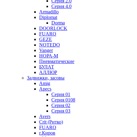
Серия 2.0
Серия 4.0
Armadillo
Diplomat
Dorma
DOORLOCK
FUARO
GEZE
NOTEDO
Vanger
НОРА-М
Пневматические
БУЛАТ
АЛЛЮР
Задвижки, засовы
Amig
Apecs
Серия 01
Серия 0108
Серия 02
Серия 03
Avers
Crit (Ритко)
FUARO
г.Киров