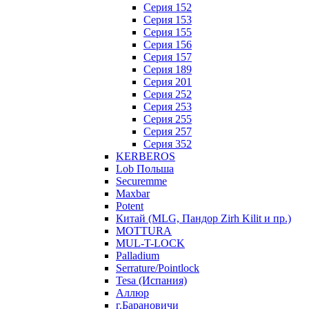
Серия 152
Серия 153
Серия 155
Серия 156
Серия 157
Серия 189
Серия 201
Серия 252
Серия 253
Серия 255
Серия 257
Серия 352
KERBEROS
Lob Польша
Securemme
Maxbar
Potent
Китай (MLG, Пандор Zirh Kilit и пр.)
MOTTURA
MUL-T-LOCK
Palladium
Serrature/Pointlock
Tesa (Испания)
Аллюр
г.Барановичи