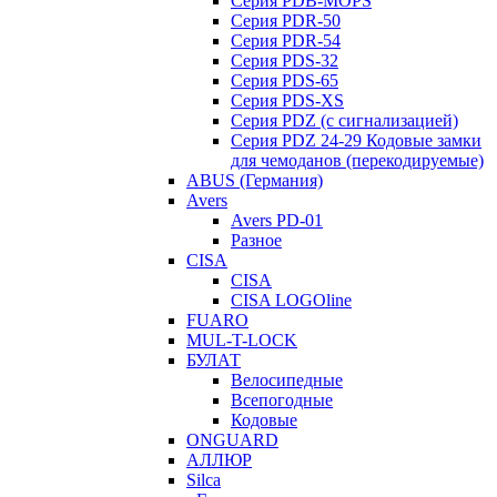
Серия PDB-MOPS
Серия PDR-50
Серия PDR-54
Серия PDS-32
Серия PDS-65
Серия PDS-XS
Серия PDZ (с сигнализацией)
Серия PDZ 24-29 Кодовые замки
для чемоданов (перекодируемые)
ABUS (Германия)
Avers
Avers PD-01
Разное
CISA
CISA
CISA LOGOline
FUARO
MUL-T-LOCK
БУЛАТ
Велосипедные
Всепогодные
Кодовые
ONGUARD
АЛЛЮР
Silca