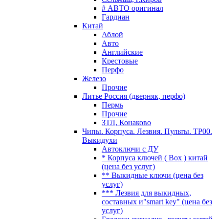
# АВТО оригинал
Гардиан
Китай
Аблой
Авто
Английские
Крестовые
Перфо
Железо
Прочие
Литье Россия (дверняк, перфо)
Пермь
Прочие
ЗТЛ, Конаково
Чипы. Корпуса. Лезвия. Пульты. TP00.
Выкидухи
Автоключи с ДУ
* Корпуса ключей ( Box ) китай
(цена без услуг)
** Выкидные ключи (цена без
услуг)
*** Лезвия для выкидных,
составных и"smart key" (цена без
услуг)