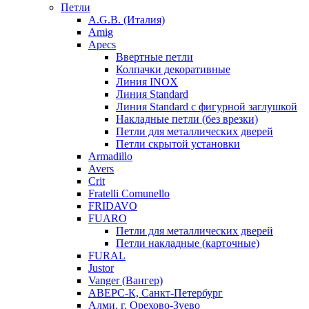
Петли
A.G.B. (Италия)
Amig
Apecs
Ввертные петли
Колпачки декоративные
Линия INOX
Линия Standard
Линия Standard с фигурной заглушкой
Накладные петли (без врезки)
Петли для металлических дверей
Петли скрытой установки
Armadillo
Avers
Crit
Fratelli Comunello
FRIDAVO
FUARO
Петли для металлических дверей
Петли накладные (карточные)
FURAL
Justor
Vanger (Вангер)
АВЕРС-К, Санкт-Петербург
Алми, г. Орехово-Зуево