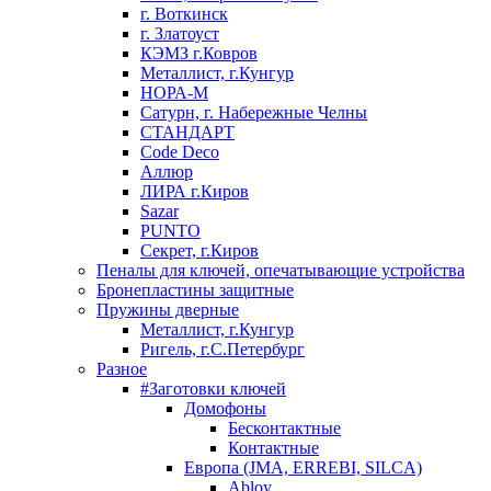
г. Воткинск
г. Златоуст
КЭМЗ г.Ковров
Металлист, г.Кунгур
НОРА-М
Сатурн, г. Набережные Челны
СТАНДАРТ
Code Deco
Аллюр
ЛИРА г.Киров
Sazar
PUNTO
Секрет, г.Киров
Пеналы для ключей, опечатывающие устройства
Бронепластины защитные
Пружины дверные
Металлист, г.Кунгур
Ригель, г.С.Петербург
Разное
#Заготовки ключей
Домофоны
Бесконтактные
Контактные
Европа (JMA, ERREBI, SILCA)
Abloy