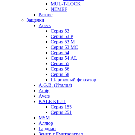
MUL-T-LOCK
NEMEF
Разное
Защелки
Apecs
Серия 53
Серия 53 P
Серия 53 М
Серия 53 МC
Серия 54
Серия 54 AL
Серия 55
Серия 56
Серия 58
Шариковый фиксатор
A.G.B. (Италия)
Amig
Avers
KALE KILIT
Серия 155
Серия 251
MSM
Аллюр
Гардиан
Зенит, г.Дмитровград