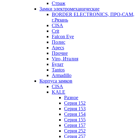
Страж
Замки электромеханические
BORDER ELECTRONICS, ПРО-САМ,
г.Рязань
CISA
Crit
Falcon Eye
Полис
Apecs
Прочие
Viro, Италия
Булат
Tantos
Armadillo
Корпуса замков
CISA
KALE
Разное
Серия 152
Серия 153
Серия 154
Серия 155
Серия 157
Серия 252
Серия 257