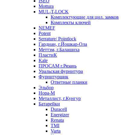
ISEO
Mottura
MUL-T-LOCK
Комплектующие для цил. замков
Комплекты ключей
NEMEF
Potent
Serrature/ Pointlock
Гардиан, г.Йошкар-Ола
Меттэм, г.Балашиха
ПластиК
Kale
ПРОСАМ г.Рязань
Уральская фурнитура
Фурнитурщик
Ответные планки
Эльбор
Нора-М
Металлист, г.Кунгур
Батарейки
Duracell
Energizer
Renata
TMI
Varta