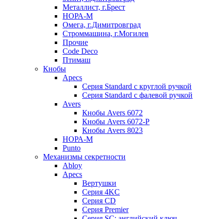
Металлист, г.Брест
НОРА-М
Омега, г.Димитровград
Строммашина, г.Могилев
Прочие
Code Deco
Птимаш
Кнобы
Apecs
Серия Standard с круглой ручкой
Серия Standard с фалевой ручкой
Avers
Кнобы Avers 6072
Кнобы Avers 6072-P
Кнобы Avers 8023
НОРА-М
Punto
Механизмы секретности
Abloy
Apecs
Вертушки
Серия 4KC
Серия CD
Серия Premier
Серия SC: английский ключ