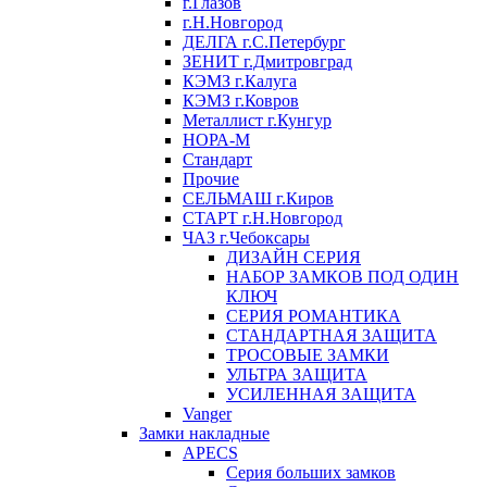
г.Глазов
г.Н.Новгород
ДЕЛГА г.С.Петербург
ЗЕНИТ г.Дмитровград
КЭМЗ г.Калуга
КЭМЗ г.Ковров
Металлист г.Кунгур
НОРА-М
Стандарт
Прочие
СЕЛЬМАШ г.Киров
СТАРТ г.Н.Новгород
ЧАЗ г.Чебоксары
ДИЗАЙН СЕРИЯ
НАБОР ЗАМКОВ ПОД ОДИН
КЛЮЧ
СЕРИЯ РОМАНТИКА
СТАНДАРТНАЯ ЗАЩИТА
ТРОСОВЫЕ ЗАМКИ
УЛЬТРА ЗАЩИТА
УСИЛЕННАЯ ЗАЩИТА
Vanger
Замки накладные
APECS
Серия больших замков