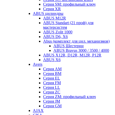
Серия SM: профильный ключ
Серия XR
ABUS цилиндры
ABUS M12R
ABUS Standart (21 проф) для
мастерсистем
ABUS Zolit 1000
ABUS D6, X6
Abus (комплект для цил. механизмов)
ABUS Шестерни
ABUS Bravus 3000 / 3500 / 4000
ABUS X12R, D12R, M12R, P12R
ABUS X6
Avers
Серия AM
Серия BM
Серия EL
Серия FM
Серия LL
Серия ZC
Серия ZM: профильный ключ
Серия JM
Серия GM
AJAX