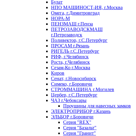
Булат
НПО МАШИНОСТ-ИЯ, г.Москва
Омега, г.Димитровград
НОРА-М
ПЕНЗМАШ г.Пенза
ПЕТРОЗАВОДСКМАШ
г.Петрозаводск
Поливектор, г.С.Петербург
ПРОСАМ г.Рязань
РИГЕЛЬ г.С.Петербург
РИФ, г.Челябинск
Роста, г.Челябинск
Сезам-Ко г.Москва
Киров
Сенат, г.Новосибирск
Симеко, г.Боровичи
СТРОММАШИНА г.Могилев
Цербер, г.С.Петербург
ЧАЗ г.Чебоксары
Проушины для навесных замков
ЭЛЕКТРОПРИБОР г.Казань
ЭЛЬБОР г.Боровичи
Серия "REX"
Серия "Базальт"
Серия "Гранит"