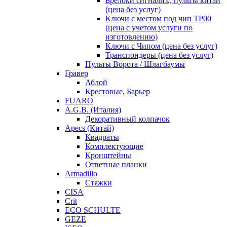
Брелоки сигнализ., пульты китай
(цена без услуг)
Ключи с местом под чип TP00
(цена с учетом услуги по
изготовлению)
Ключи с Чипом (цена без услуг)
Транспондеры (цена без услуг)
Пульты Ворота / Шлагбаумы
Гравер
Аблой
Крестовые, Барьер
FUARO
A.G.B. (Италия)
Декоративный колпачок
Apecs (Китай)
Квадраты
Комплектующие
Кронштейны
Ответные планки
Armadillo
Стяжки
CISA
Crit
ECO SCHULTE
GEZE