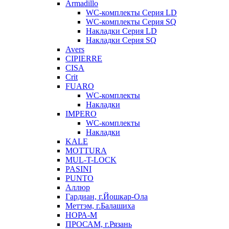
Armadillo
WC-комплекты Серия LD
WC-комплекты Серия SQ
Накладки Серия LD
Накладки Серия SQ
Avers
CIPIERRE
CISA
Crit
FUARO
WC-комплекты
Накладки
IMPERO
WC-комплекты
Накладки
KALE
MOTTURA
MUL-T-LOCK
PASINI
PUNTO
Аллюр
Гардиан, г.Йошкар-Ола
Меттэм, г.Балашиха
НОРА-М
ПРОСАМ, г.Рязань