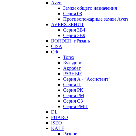
Avers
Замки общего назначения
Серия 08
Противопожарные замки Avers
AVERS-ЗЕНИТ
Серия ЗВ4
Серия ЗВ9
BORDER, г.Рязань
CISA
Crit
Torex
Бульдорс
Акробат
РАЗНЫЕ
Серия A - "Ассистент"
Серия П
Серия РК
Серия РМ
Серия С3
Серия РМП
DL
FUARO
ISEO
KALE
Разное