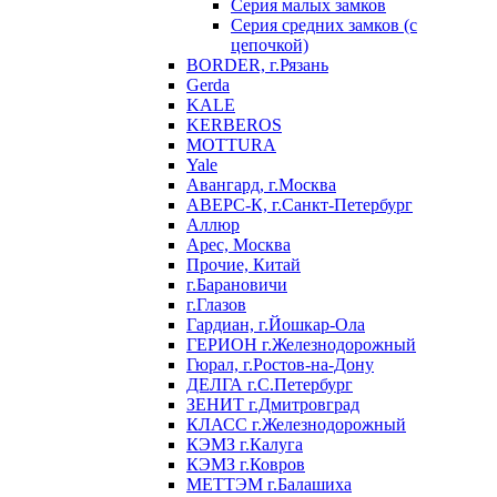
Серия малых замков
Серия средних замков (с
цепочкой)
BORDER, г.Рязань
Gerda
KALE
KERBEROS
MOTTURA
Yale
Авангард, г.Москва
АВЕРС-К, г.Санкт-Петербург
Аллюр
Арес, Москва
Прочие, Китай
г.Барановичи
г.Глазов
Гардиан, г.Йошкар-Ола
ГЕРИОН г.Железнодорожный
Гюрал, г.Ростов-на-Дону
ДЕЛГА г.С.Петербург
ЗЕНИТ г.Дмитровград
КЛАСС г.Железнодорожный
КЭМЗ г.Калуга
КЭМЗ г.Ковров
МЕТТЭМ г.Балашиха