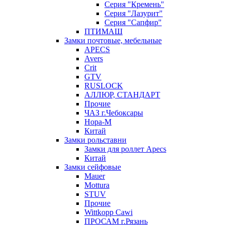
Серия "Кремень"
Серия "Лазурит"
Серия "Сапфир"
ПТИМАШ
Замки почтовые, мебельные
APECS
Avers
Crit
GTV
RUSLOCK
АЛЛЮР, СТАНДАРТ
Прочие
ЧАЗ г.Чебоксары
Нора-М
Китай
Замки рольставни
Замки для роллет Apecs
Китай
Замки сейфовые
Mauer
Mottura
STUV
Прочие
Wittkopp Cawi
ПРОСАМ г.Рязань