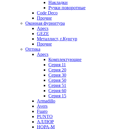
Накладки
Ручки поворотные
Code Deco
Прочие
Оконная фурнитура
Apecs
GEZE
Металлист, г.Кунгур
Прочие
Оптика
Apecs
Комплектующие
Серия 11
Серия 20
Серия 30
Серия 50
Серия 51
Серия 60
Серия 15
Armadillo
Avers
Fuaro
PUNTO
АЛЛЮР
НОРА-М