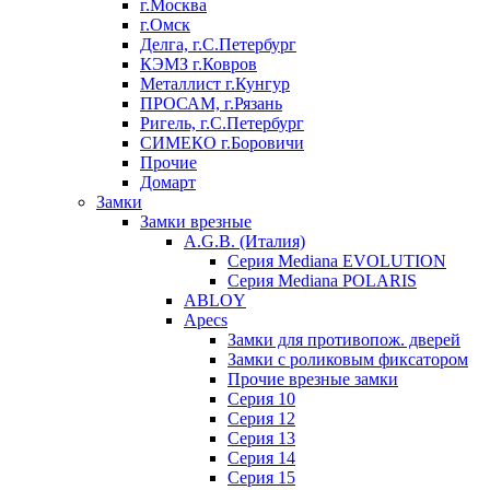
г.Москва
г.Омск
Делга, г.С.Петербург
КЭМЗ г.Ковров
Металлист г.Кунгур
ПРОСАМ, г.Рязань
Ригель, г.С.Петербург
СИМЕКО г.Боровичи
Прочие
Домарт
Замки
Замки врезные
A.G.B. (Италия)
Серия Mediana EVOLUTION
Серия Mediana POLARIS
ABLOY
Apecs
Замки для противопож. дверей
Замки с роликовым фиксатором
Прочие врезные замки
Серия 10
Серия 12
Серия 13
Серия 14
Серия 15