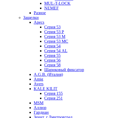
MUL-T-LOCK
NEMEF
Разное
Защелки
Apecs
Серия 53
Серия 53 P
Серия 53 М
Серия 53 МC
Серия 54
Серия 54 AL
Серия 55
Серия 56
Серия 58
Шариковый фиксатор
A.G.B. (Италия)
Amig
Avers
KALE KILIT
Серия 155
Серия 251
MSM
Аллюр
Гардиан
Зенит, г.Дмитровград