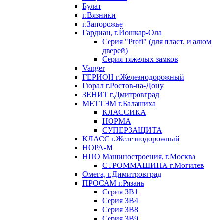
Булат
г.Вязники
г.Запорожье
Гардиан, г.Йошкар-Ола
Серия "Profi" (для пласт. и алюм
дверей)
Серия тяжелых замков
Vanger
ГЕРИОН г.Железнодорожный
Гюрал г.Ростов-на-Дону
ЗЕНИТ г.Дмитровград
МЕТТЭМ г.Балашиха
КЛАССИКА
НОРМА
СУПЕРЗАЩИТА
КЛАСС г.Железнодорожный
НОРА-М
НПО Машиностроения, г.Москва
СТРОММАШИНА г.Могилев
Омега, г.Димитровград
ПРОСАМ г.Рязань
Серия ЗВ1
Серия ЗВ4
Серия ЗВ8
Серия ЗВ9