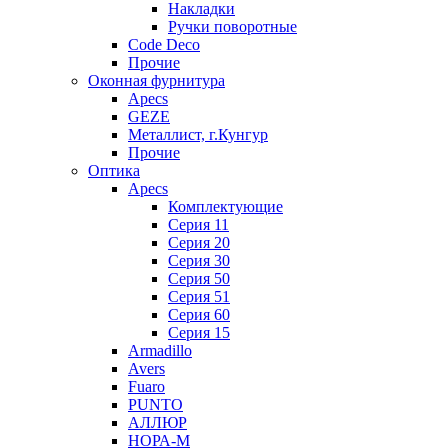
Накладки
Ручки поворотные
Code Deco
Прочие
Оконная фурнитура
Apecs
GEZE
Металлист, г.Кунгур
Прочие
Оптика
Apecs
Комплектующие
Серия 11
Серия 20
Серия 30
Серия 50
Серия 51
Серия 60
Серия 15
Armadillo
Avers
Fuaro
PUNTO
АЛЛЮР
НОРА-М