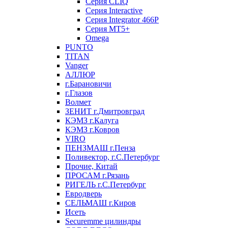
Серия CLIQ
Серия Interactive
Серия Integrator 466P
Серия MT5+
Omega
PUNTO
TITAN
Vanger
АЛЛЮР
г.Барановичи
г.Глазов
Волмет
ЗЕНИТ г.Дмитровград
КЭМЗ г.Калуга
КЭМЗ г.Ковров
VIRO
ПЕНЗМАШ г.Пенза
Поливектор, г.С.Петербург
Прочие, Китай
ПРОСАМ г.Рязань
РИГЕЛЬ г.С.Петербург
Евродверь
СЕЛЬМАШ г.Киров
Исеть
Securemme цилиндры