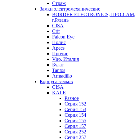
Страж
Замки электромеханические
BORDER ELECTRONICS, ПРО-САМ,
г.Рязань
CISA
Crit
Falcon Eye
Полис
Apecs
Прочие
Viro, Италия
Булат
Tantos
Armadillo
Корпуса замков
CISA
KALE
Разное
Серия 152
Серия 153
Серия 154
Серия 155
Серия 157
Серия 252
Серия 257