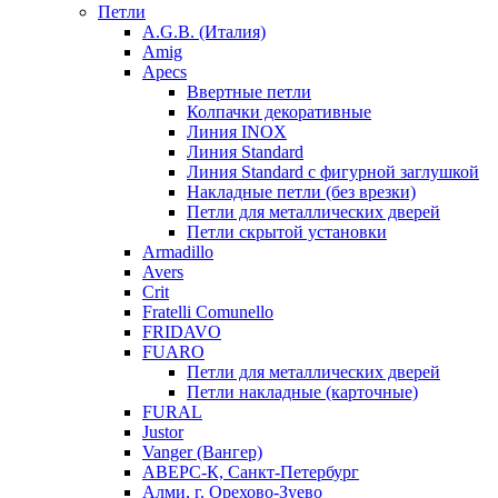
Петли
A.G.B. (Италия)
Amig
Apecs
Ввертные петли
Колпачки декоративные
Линия INOX
Линия Standard
Линия Standard с фигурной заглушкой
Накладные петли (без врезки)
Петли для металлических дверей
Петли скрытой установки
Armadillo
Avers
Crit
Fratelli Comunello
FRIDAVO
FUARO
Петли для металлических дверей
Петли накладные (карточные)
FURAL
Justor
Vanger (Вангер)
АВЕРС-К, Санкт-Петербург
Алми, г. Орехово-Зуево