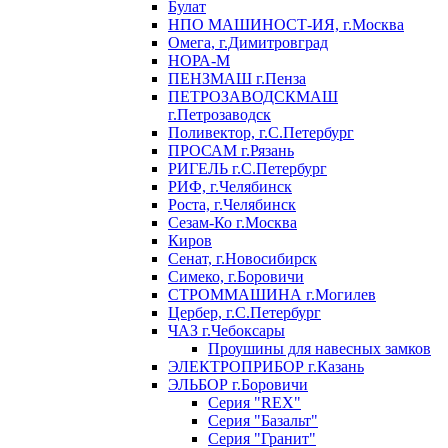
Булат
НПО МАШИНОСТ-ИЯ, г.Москва
Омега, г.Димитровград
НОРА-М
ПЕНЗМАШ г.Пенза
ПЕТРОЗАВОДСКМАШ
г.Петрозаводск
Поливектор, г.С.Петербург
ПРОСАМ г.Рязань
РИГЕЛЬ г.С.Петербург
РИФ, г.Челябинск
Роста, г.Челябинск
Сезам-Ко г.Москва
Киров
Сенат, г.Новосибирск
Симеко, г.Боровичи
СТРОММАШИНА г.Могилев
Цербер, г.С.Петербург
ЧАЗ г.Чебоксары
Проушины для навесных замков
ЭЛЕКТРОПРИБОР г.Казань
ЭЛЬБОР г.Боровичи
Серия "REX"
Серия "Базальт"
Серия "Гранит"