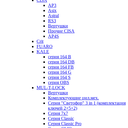
CISA
AP3
Asix
Astral
RS3
Вертушки
Прочие CISA
AP4S
Crit
FUARO
KALE
серия 164 B
серия 164 DB
серия 164 FB
серия 164 G
серия 164 S
серия OBS
MUL-T-LOCK
Вертушки
Комплектующие цил.мех.
Серия "Светофор" 3 in 1 (комплектация
ключей 2+5+2)
Серия 7х7
Серия Classic
Серия Classic Pro