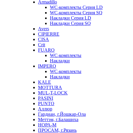
Armadillo
WC-комплекты Серия LD
WC-комплекты Серия SQ
Накладки Серия LD
Накладки Серия SQ
Avers
CIPIERRE
CISA
Crit
FUARO
WC-комплекты
Накладки
IMPERO
WC-комплекты
Накладки
KALE
MOTTURA
MUL-T-LOCK
PASINI
PUNTO
Аллюр
Гардиан, г.Йошкар-Ола
Меттэм, г.Балашиха
НОРА-М
ПРОСАМ, г.Рязань