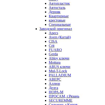
Автопластик
Автосталь
Дерняк
Квартирные
крестовые
Специальные
Заводской оригинал
Apecs
Avers (Китай)
CISA
Crit
FUARO
Gerda
Abloy ключи
Mottura
ABUS ключи
Mul-T-Lock
PALLADIUM
АВЕРС
Аллюр
Делга
НОРА-М
ПРОСАМ, г.Рязань
SECUREMME
Сельмаш, г.Киров