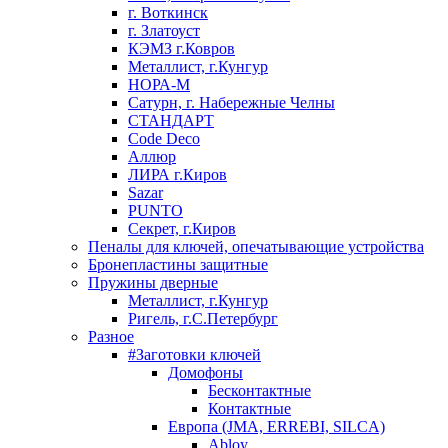
г. Воткинск
г. Златоуст
КЭМЗ г.Ковров
Металлист, г.Кунгур
НОРА-М
Сатурн, г. Набережные Челны
СТАНДАРТ
Code Deco
Аллюр
ЛИРА г.Киров
Sazar
PUNTO
Секрет, г.Киров
Пеналы для ключей, опечатывающие устройства
Бронепластины защитные
Пружины дверные
Металлист, г.Кунгур
Ригель, г.С.Петербург
Разное
#Заготовки ключей
Домофоны
Бесконтактные
Контактные
Европа (JMA, ERREBI, SILCA)
Abloy