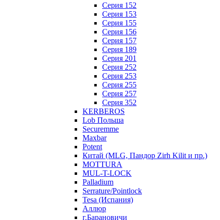
Серия 152
Серия 153
Серия 155
Серия 156
Серия 157
Серия 189
Серия 201
Серия 252
Серия 253
Серия 255
Серия 257
Серия 352
KERBEROS
Lob Польша
Securemme
Maxbar
Potent
Китай (MLG, Пандор Zirh Kilit и пр.)
MOTTURA
MUL-T-LOCK
Palladium
Serrature/Pointlock
Tesa (Испания)
Аллюр
г.Барановичи