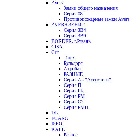
Avers
Замки общего назначения
Серия 08
Противопожарные замки Avers
AVERS-ЗЕНИТ
Серия ЗВ4
Серия ЗВ9
BORDER, г.Рязань
CISA
Crit
Torex
Бульдорс
Акробат
РАЗНЫЕ
Серия A - "Ассистент"
Серия П
Серия РК
Серия РМ
Серия С3
Серия РМП
DL
FUARO
ISEO
KALE
Разное