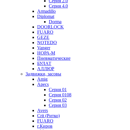
Серия 2.0
Серия 4.0
Armadillo
Diplomat
Dorma
DOORLOCK
FUARO
GEZE
NOTEDO
Vanger
НОРА-М
Пневматические
БУЛАТ
АЛЛЮР
Задвижки, засовы
Amig
Apecs
Серия 01
Серия 0108
Серия 02
Серия 03
Avers
Crit (Ритко)
FUARO
г.Киров