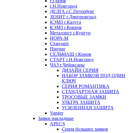
г.Глазов
г.Н.Новгород
ДЕЛГА г.С.Петербург
ЗЕНИТ г.Дмитровград
КЭМЗ г.Калуга
КЭМЗ г.Ковров
Металлист г.Кунгур
НОРА-М
Стандарт
Прочие
СЕЛЬМАШ г.Киров
СТАРТ г.Н.Новгород
ЧАЗ г.Чебоксары
ДИЗАЙН СЕРИЯ
НАБОР ЗАМКОВ ПОД ОДИН
КЛЮЧ
СЕРИЯ РОМАНТИКА
СТАНДАРТНАЯ ЗАЩИТА
ТРОСОВЫЕ ЗАМКИ
УЛЬТРА ЗАЩИТА
УСИЛЕННАЯ ЗАЩИТА
Vanger
Замки накладные
APECS
Серия больших замков