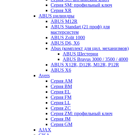
Серия SM: профильный ключ
Серия XR
ABUS цилиндры
ABUS M12R
ABUS Standart (21 проф) для
мастерсистем
ABUS Zolit 1000
ABUS D6, X6
Abus (комплект для цил. механизмов)
ABUS Шестерни
ABUS Bravus 3000 / 3500 / 4000
ABUS X12R, D12R, M12R, P12R
ABUS X6
Avers
Серия AM
Серия BM
Серия EL
Серия FM
Серия LL
Серия ZC
Серия ZM: профильный ключ
Серия JM
Серия GM
AJAX