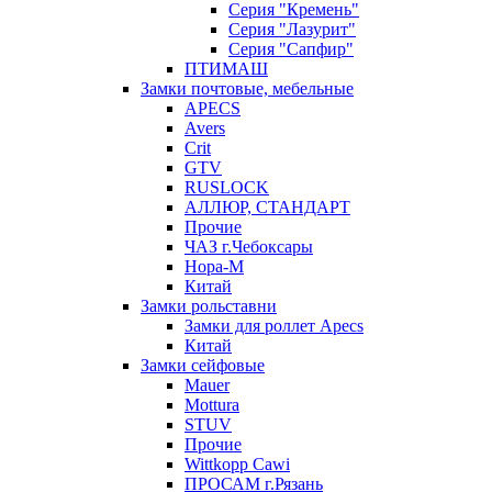
Серия "Кремень"
Серия "Лазурит"
Серия "Сапфир"
ПТИМАШ
Замки почтовые, мебельные
APECS
Avers
Crit
GTV
RUSLOCK
АЛЛЮР, СТАНДАРТ
Прочие
ЧАЗ г.Чебоксары
Нора-М
Китай
Замки рольставни
Замки для роллет Apecs
Китай
Замки сейфовые
Mauer
Mottura
STUV
Прочие
Wittkopp Cawi
ПРОСАМ г.Рязань