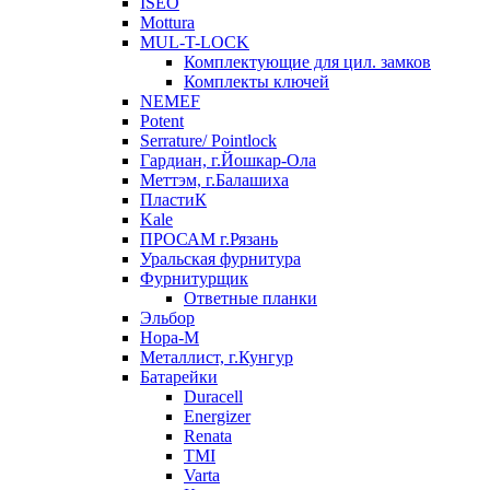
ISEO
Mottura
MUL-T-LOCK
Комплектующие для цил. замков
Комплекты ключей
NEMEF
Potent
Serrature/ Pointlock
Гардиан, г.Йошкар-Ола
Меттэм, г.Балашиха
ПластиК
Kale
ПРОСАМ г.Рязань
Уральская фурнитура
Фурнитурщик
Ответные планки
Эльбор
Нора-М
Металлист, г.Кунгур
Батарейки
Duracell
Energizer
Renata
TMI
Varta