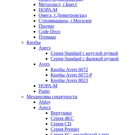
Металлист, г.Брест
НОРА-М
Омега, г.Димитровград
Строммашина, г.Могилев
Прочие
Code Deco
Птимаш
Кнобы
Apecs
Серия Standard с круглой ручкой
Серия Standard с фалевой ручкой
Avers
Кнобы Avers 6072
Кнобы Avers 6072-P
Кнобы Avers 8023
НОРА-М
Punto
Механизмы секретности
Abloy
Apecs
Вертушки
Серия 4KC
Серия CD
Серия Premier
Серия SC: английский ключ