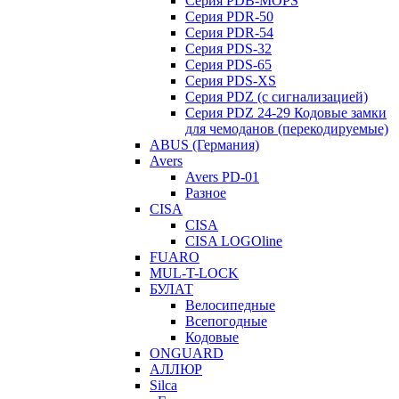
Серия PDB-MOPS
Серия PDR-50
Серия PDR-54
Серия PDS-32
Серия PDS-65
Серия PDS-XS
Серия PDZ (с сигнализацией)
Серия PDZ 24-29 Кодовые замки
для чемоданов (перекодируемые)
ABUS (Германия)
Avers
Avers PD-01
Разное
CISA
CISA
CISA LOGOline
FUARO
MUL-T-LOCK
БУЛАТ
Велосипедные
Всепогодные
Кодовые
ONGUARD
АЛЛЮР
Silca