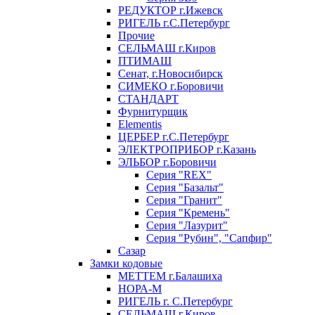
РЕДУКТОР г.Ижевск
РИГЕЛЬ г.С.Петербург
Прочие
СЕЛЬМАШ г.Киров
ПТИМАШ
Сенат, г.Новосибирск
СИМЕКО г.Боровичи
СТАНДАРТ
Фурнитурщик
Elementis
ЦЕРБЕР г.С.Петербург
ЭЛЕКТРОПРИБОР г.Казань
ЭЛЬБОР г.Боровичи
Серия "REX"
Серия "Базальт"
Серия "Гранит"
Серия "Кремень"
Серия "Лазурит"
Серия "Рубин", "Сапфир"
Сазар
Замки кодовые
МЕТТЕМ г.Балашиха
НОРА-М
РИГЕЛЬ г. С.Петербург
СЕЛЬМАШ г.Киров