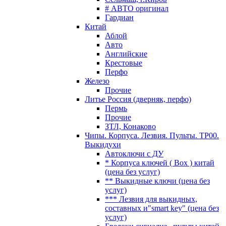
# АВТО оригинал
Гардиан
Китай
Аблой
Авто
Английские
Крестовые
Перфо
Железо
Прочие
Литье Россия (дверняк, перфо)
Пермь
Прочие
ЗТЛ, Конаково
Чипы. Корпуса. Лезвия. Пульты. TP00.
Выкидухи
Автоключи с ДУ
* Корпуса ключей ( Box ) китай
(цена без услуг)
** Выкидные ключи (цена без
услуг)
*** Лезвия для выкидных,
составных и"smart key" (цена без
услуг)