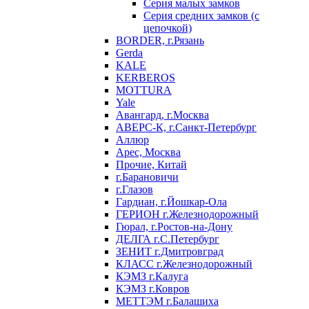
Серия малых замков
Серия средних замков (с
цепочкой)
BORDER, г.Рязань
Gerda
KALE
KERBEROS
MOTTURA
Yale
Авангард, г.Москва
АВЕРС-К, г.Санкт-Петербург
Аллюр
Арес, Москва
Прочие, Китай
г.Барановичи
г.Глазов
Гардиан, г.Йошкар-Ола
ГЕРИОН г.Железнодорожный
Гюрал, г.Ростов-на-Дону
ДЕЛГА г.С.Петербург
ЗЕНИТ г.Дмитровград
КЛАСС г.Железнодорожный
КЭМЗ г.Калуга
КЭМЗ г.Ковров
МЕТТЭМ г.Балашиха