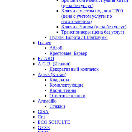
Брелоки сигнализ., пульты китай
(цена без услуг)
Ключи с местом под чип TP00
(цена с учетом услуги по
изготовлению)
Ключи с Чипом (цена без услуг)
Транспондеры (цена без услуг)
Пульты Ворота / Шлагбаумы
Гравер
Аблой
Крестовые, Барьер
FUARO
A.G.B. (Италия)
Декоративный колпачок
Apecs (Китай)
Квадраты
Комплектующие
Кронштейны
Ответные планки
Armadillo
Стяжки
CISA
Crit
ECO SCHULTE
GEZE