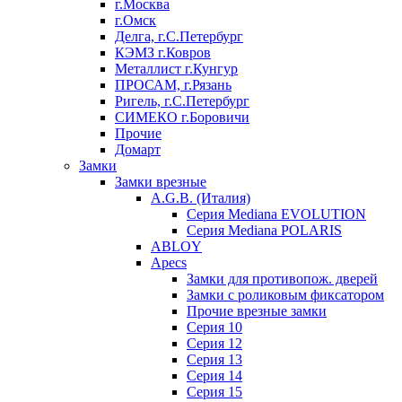
г.Москва
г.Омск
Делга, г.С.Петербург
КЭМЗ г.Ковров
Металлист г.Кунгур
ПРОСАМ, г.Рязань
Ригель, г.С.Петербург
СИМЕКО г.Боровичи
Прочие
Домарт
Замки
Замки врезные
A.G.B. (Италия)
Серия Mediana EVOLUTION
Серия Mediana POLARIS
ABLOY
Apecs
Замки для противопож. дверей
Замки с роликовым фиксатором
Прочие врезные замки
Серия 10
Серия 12
Серия 13
Серия 14
Серия 15