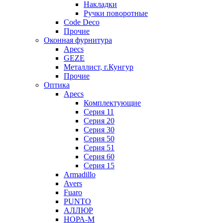
Накладки
Ручки поворотные
Code Deco
Прочие
Оконная фурнитура
Apecs
GEZE
Металлист, г.Кунгур
Прочие
Оптика
Apecs
Комплектующие
Серия 11
Серия 20
Серия 30
Серия 50
Серия 51
Серия 60
Серия 15
Armadillo
Avers
Fuaro
PUNTO
АЛЛЮР
НОРА-М