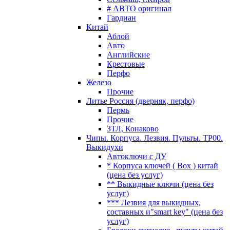
# АВТО оригинал
Гардиан
Китай
Аблой
Авто
Английские
Крестовые
Перфо
Железо
Прочие
Литье Россия (дверняк, перфо)
Пермь
Прочие
ЗТЛ, Конаково
Чипы. Корпуса. Лезвия. Пульты. TP00.
Выкидухи
Автоключи с ДУ
* Корпуса ключей ( Box ) китай
(цена без услуг)
** Выкидные ключи (цена без
услуг)
*** Лезвия для выкидных,
составных и"smart key" (цена без
услуг)