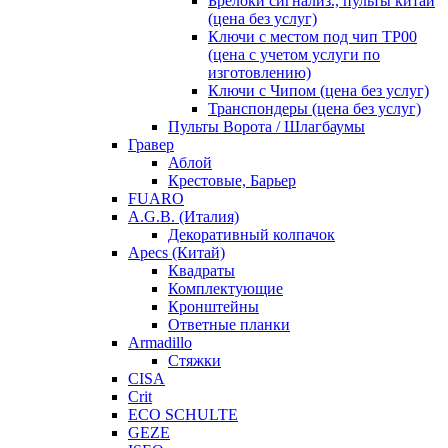
Брелоки сигнализ., пульты китай
(цена без услуг)
Ключи с местом под чип TP00
(цена с учетом услуги по
изготовлению)
Ключи с Чипом (цена без услуг)
Транспондеры (цена без услуг)
Пульты Ворота / Шлагбаумы
Гравер
Аблой
Крестовые, Барьер
FUARO
A.G.B. (Италия)
Декоративный колпачок
Apecs (Китай)
Квадраты
Комплектующие
Кронштейны
Ответные планки
Armadillo
Стяжки
CISA
Crit
ECO SCHULTE
GEZE