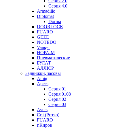
Серия 2.0
Серия 4.0
Armadillo
Diplomat
Dorma
DOORLOCK
FUARO
GEZE
NOTEDO
Vanger
НОРА-М
Пневматические
БУЛАТ
АЛЛЮР
Задвижки, засовы
Amig
Apecs
Серия 01
Серия 0108
Серия 02
Серия 03
Avers
Crit (Ритко)
FUARO
г.Киров