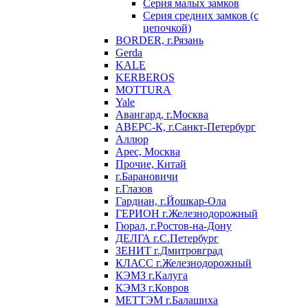
Серия малых замков
Серия средних замков (с
цепочкой)
BORDER, г.Рязань
Gerda
KALE
KERBEROS
MOTTURA
Yale
Авангард, г.Москва
АВЕРС-К, г.Санкт-Петербург
Аллюр
Арес, Москва
Прочие, Китай
г.Барановичи
г.Глазов
Гардиан, г.Йошкар-Ола
ГЕРИОН г.Железнодорожный
Гюрал, г.Ростов-на-Дону
ДЕЛГА г.С.Петербург
ЗЕНИТ г.Дмитровград
КЛАСС г.Железнодорожный
КЭМЗ г.Калуга
КЭМЗ г.Ковров
МЕТТЭМ г.Балашиха