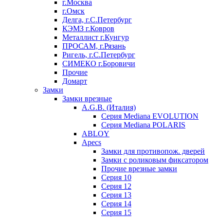
г.Москва
г.Омск
Делга, г.С.Петербург
КЭМЗ г.Ковров
Металлист г.Кунгур
ПРОСАМ, г.Рязань
Ригель, г.С.Петербург
СИМЕКО г.Боровичи
Прочие
Домарт
Замки
Замки врезные
A.G.B. (Италия)
Серия Mediana EVOLUTION
Серия Mediana POLARIS
ABLOY
Apecs
Замки для противопож. дверей
Замки с роликовым фиксатором
Прочие врезные замки
Серия 10
Серия 12
Серия 13
Серия 14
Серия 15