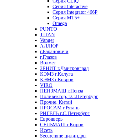
Серия CLIQ
Серия Interactive
Серия Integrator 466P
Серия MT5+
Omega
PUNTO
TITAN
Vanger
АЛЛЮР
г.Барановичи
г.Глазов
Волмет
ЗЕНИТ г.Дмитровград
КЭМЗ г.Калуга
КЭМЗ г.Ковров
VIRO
ПЕНЗМАШ г.Пенза
Поливектор, г.С.Петербург
Прочие, Китай
ПРОСАМ г.Рязань
РИГЕЛЬ г.С.Петербург
Евродверь
СЕЛЬМАШ г.Киров
Исеть
Securemme цилиндры