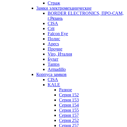
Страж
Замки электромеханические
BORDER ELECTRONICS, ПРО-САМ,
г.Рязань
CISA
Crit
Falcon Eye
Полис
Apecs
Прочие
Viro, Италия
Булат
Tantos
Armadillo
Корпуса замков
CISA
KALE
Разное
Серия 152
Серия 153
Серия 154
Серия 155
Серия 157
Серия 252
Серия 257