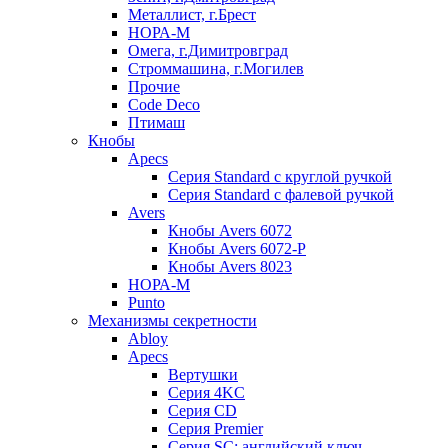
Металлист, г.Брест
НОРА-М
Омега, г.Димитровград
Строммашина, г.Могилев
Прочие
Code Deco
Птимаш
Кнобы
Apecs
Серия Standard с круглой ручкой
Серия Standard с фалевой ручкой
Avers
Кнобы Avers 6072
Кнобы Avers 6072-P
Кнобы Avers 8023
НОРА-М
Punto
Механизмы секретности
Abloy
Apecs
Вертушки
Серия 4KC
Серия CD
Серия Premier
Серия SC: английский ключ