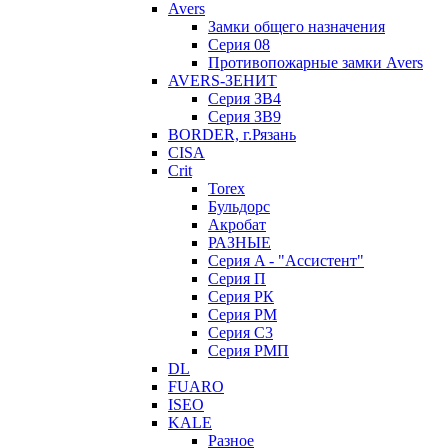
Avers
Замки общего назначения
Серия 08
Противопожарные замки Avers
AVERS-ЗЕНИТ
Серия ЗВ4
Серия ЗВ9
BORDER, г.Рязань
CISA
Crit
Torex
Бульдорс
Акробат
РАЗНЫЕ
Серия A - "Ассистент"
Серия П
Серия РК
Серия РМ
Серия С3
Серия РМП
DL
FUARO
ISEO
KALE
Разное