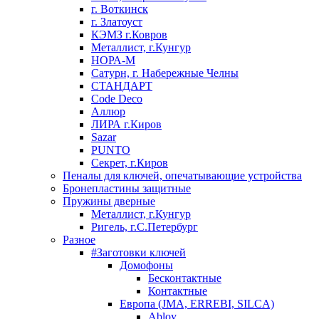
г. Воткинск
г. Златоуст
КЭМЗ г.Ковров
Металлист, г.Кунгур
НОРА-М
Сатурн, г. Набережные Челны
СТАНДАРТ
Code Deco
Аллюр
ЛИРА г.Киров
Sazar
PUNTO
Секрет, г.Киров
Пеналы для ключей, опечатывающие устройства
Бронепластины защитные
Пружины дверные
Металлист, г.Кунгур
Ригель, г.С.Петербург
Разное
#Заготовки ключей
Домофоны
Бесконтактные
Контактные
Европа (JMA, ERREBI, SILCA)
Abloy