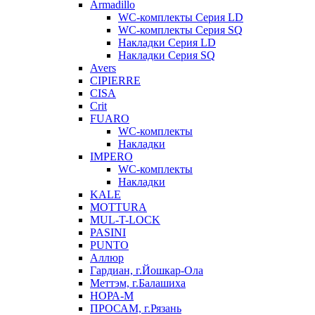
Armadillo
WC-комплекты Серия LD
WC-комплекты Серия SQ
Накладки Серия LD
Накладки Серия SQ
Avers
CIPIERRE
CISA
Crit
FUARO
WC-комплекты
Накладки
IMPERO
WC-комплекты
Накладки
KALE
MOTTURA
MUL-T-LOCK
PASINI
PUNTO
Аллюр
Гардиан, г.Йошкар-Ола
Меттэм, г.Балашиха
НОРА-М
ПРОСАМ, г.Рязань