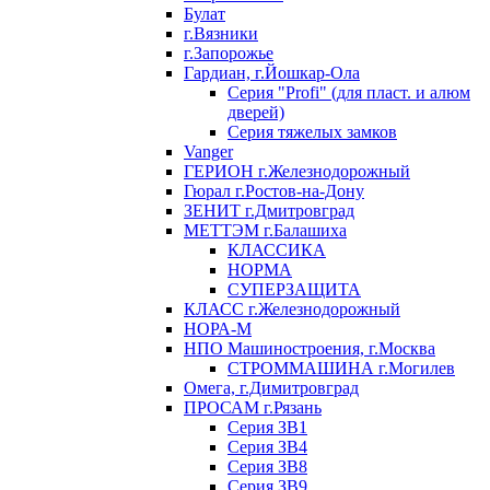
Булат
г.Вязники
г.Запорожье
Гардиан, г.Йошкар-Ола
Серия "Profi" (для пласт. и алюм
дверей)
Серия тяжелых замков
Vanger
ГЕРИОН г.Железнодорожный
Гюрал г.Ростов-на-Дону
ЗЕНИТ г.Дмитровград
МЕТТЭМ г.Балашиха
КЛАССИКА
НОРМА
СУПЕРЗАЩИТА
КЛАСС г.Железнодорожный
НОРА-М
НПО Машиностроения, г.Москва
СТРОММАШИНА г.Могилев
Омега, г.Димитровград
ПРОСАМ г.Рязань
Серия ЗВ1
Серия ЗВ4
Серия ЗВ8
Серия ЗВ9