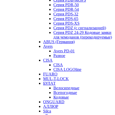
Серия PDB-MOPS
Серия PDR-50
Серия PDR-54
Серия PDS-32
Серия PDS-65
Серия PDS-XS
Серия PDZ (с сигнализацией)
Серия PDZ 24-29 Кодовые замки
для чемоданов (перекодируемые)
ABUS (Германия)
Avers
Avers PD-01
Разное
CISA
CISA
CISA LOGOline
FUARO
MUL-T-LOCK
БУЛАТ
Велосипедные
Всепогодные
Кодовые
ONGUARD
АЛЛЮР
Silca