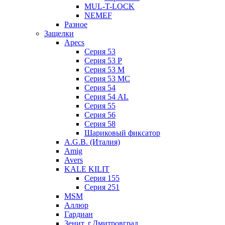
MUL-T-LOCK
NEMEF
Разное
Защелки
Apecs
Серия 53
Серия 53 P
Серия 53 М
Серия 53 МC
Серия 54
Серия 54 AL
Серия 55
Серия 56
Серия 58
Шариковый фиксатор
A.G.B. (Италия)
Amig
Avers
KALE KILIT
Серия 155
Серия 251
MSM
Аллюр
Гардиан
Зенит, г.Дмитровград