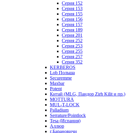
Серия 152
Серия 153
Серия 155
Серия 156
Серия 157
Серия 189
Серия 201
Серия 252
Серия 253
Серия 255
Серия 257
Серия 352
KERBEROS
Lob Польша
Securemme
Maxbar
Potent
Китай (MLG, Пандор Zirh Kilit и пр.)
MOTTURA
MUL-T-LOCK
Palladium
Serrature/Pointlock
Tesa (Испания)
Аллюр
г.Барановичи