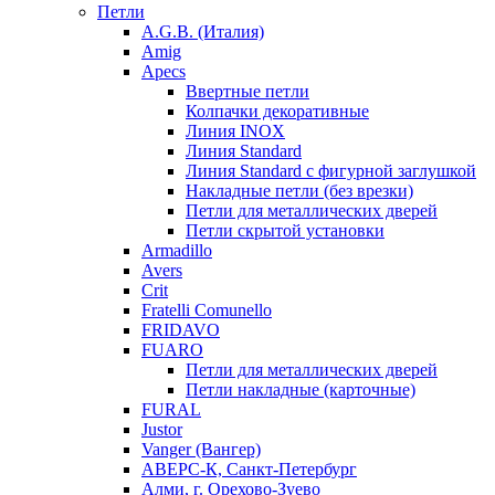
Петли
A.G.B. (Италия)
Amig
Apecs
Ввертные петли
Колпачки декоративные
Линия INOX
Линия Standard
Линия Standard с фигурной заглушкой
Накладные петли (без врезки)
Петли для металлических дверей
Петли скрытой установки
Armadillo
Avers
Crit
Fratelli Comunello
FRIDAVO
FUARO
Петли для металлических дверей
Петли накладные (карточные)
FURAL
Justor
Vanger (Вангер)
АВЕРС-К, Санкт-Петербург
Алми, г. Орехово-Зуево