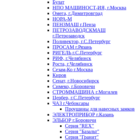
Булат
НПО МАШИНОСТ-ИЯ, г.Москва
Омега, г.Димитровград
НОРА-М
ПЕНЗМАШ г.Пенза
ПЕТРОЗАВОДСКМАШ
г.Петрозаводск
Поливектор, г.С.Петербург
ПРОСАМ г.Рязань
РИГЕЛЬ г.С.Петербург
РИФ, г.Челябинск
Роста, г.Челябинск
Сезам-Ко г.Москва
Киров
Сенат, г.Новосибирск
Симеко, г.Боровичи
СТРОММАШИНА г.Могилев
Цербер, г.С.Петербург
ЧАЗ г.Чебоксары
Проушины для навесных замков
ЭЛЕКТРОПРИБОР г.Казань
ЭЛЬБОР г.Боровичи
Серия "REX"
Серия "Базальт"
Серия "Гранит"