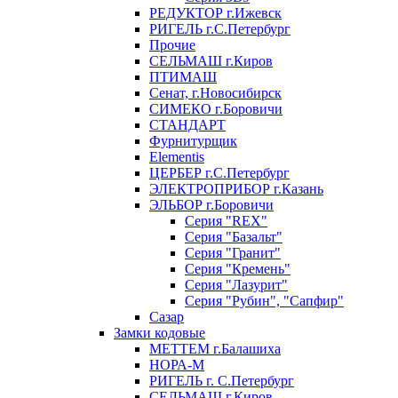
РЕДУКТОР г.Ижевск
РИГЕЛЬ г.С.Петербург
Прочие
СЕЛЬМАШ г.Киров
ПТИМАШ
Сенат, г.Новосибирск
СИМЕКО г.Боровичи
СТАНДАРТ
Фурнитурщик
Elementis
ЦЕРБЕР г.С.Петербург
ЭЛЕКТРОПРИБОР г.Казань
ЭЛЬБОР г.Боровичи
Серия "REX"
Серия "Базальт"
Серия "Гранит"
Серия "Кремень"
Серия "Лазурит"
Серия "Рубин", "Сапфир"
Сазар
Замки кодовые
МЕТТЕМ г.Балашиха
НОРА-М
РИГЕЛЬ г. С.Петербург
СЕЛЬМАШ г.Киров