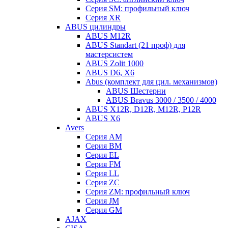
Серия SM: профильный ключ
Серия XR
ABUS цилиндры
ABUS M12R
ABUS Standart (21 проф) для
мастерсистем
ABUS Zolit 1000
ABUS D6, X6
Abus (комплект для цил. механизмов)
ABUS Шестерни
ABUS Bravus 3000 / 3500 / 4000
ABUS X12R, D12R, M12R, P12R
ABUS X6
Avers
Серия AM
Серия BM
Серия EL
Серия FM
Серия LL
Серия ZC
Серия ZM: профильный ключ
Серия JM
Серия GM
AJAX