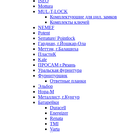
ISEO
Mottura
MUL-T-LOCK
Комплектующие для цил. замков
Комплекты ключей
NEMEF
Potent
Serrature/ Pointlock
Гардиан, г.Йошкар-Ола
Меттэм, г.Балашиха
ПластиК
Kale
ПРОСАМ г.Рязань
Уральская фурнитура
Фурнитурщик
Ответные планки
Эльбор
Нора-М
Металлист, г.Кунгур
Батарейки
Duracell
Energizer
Renata
TMI
Varta