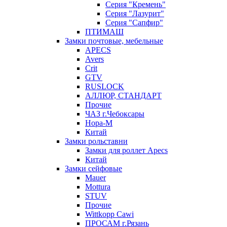
Серия "Кремень"
Серия "Лазурит"
Серия "Сапфир"
ПТИМАШ
Замки почтовые, мебельные
APECS
Avers
Crit
GTV
RUSLOCK
АЛЛЮР, СТАНДАРТ
Прочие
ЧАЗ г.Чебоксары
Нора-М
Китай
Замки рольставни
Замки для роллет Apecs
Китай
Замки сейфовые
Mauer
Mottura
STUV
Прочие
Wittkopp Cawi
ПРОСАМ г.Рязань