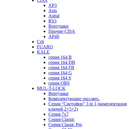
CISA
AP3
Asix
Astral
RS3
Вертушки
Прочие CISA
AP4S
Crit
FUARO
KALE
серия 164 B
серия 164 DB
серия 164 FB
серия 164 G
серия 164 S
серия OBS
MUL-T-LOCK
Вертушки
Комплектующие цил.мех.
Серия "Светофор" 3 in 1 (комплектация
ключей 2+5+2)
Серия 7х7
Серия Classic
Серия Classic Pro