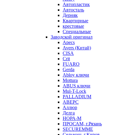
Автопластик
Автосталь
Дерняк
Квартирные
крестовые
Специальные
Заводской оригинал
Apecs
Avers (Китай)
CISA
Crit
FUARO
Gerda
Abloy ключи
Mottura
ABUS ключи
Mul-T-Lock
PALLADIUM
АВЕРС
Аллюр
Делга
НОРА-М
ПРОСАМ, г.Рязань
SECUREMME
Сельмаш, г.Киров