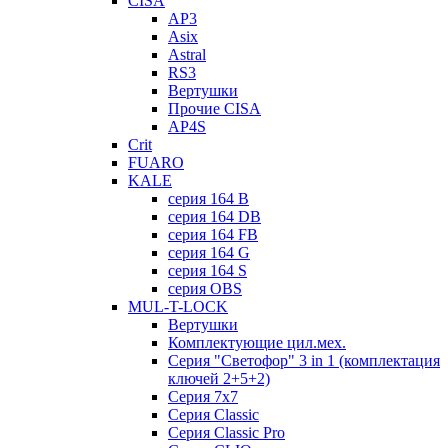
CISA
AP3
Asix
Astral
RS3
Вертушки
Прочие CISA
AP4S
Crit
FUARO
KALE
серия 164 B
серия 164 DB
серия 164 FB
серия 164 G
серия 164 S
серия OBS
MUL-T-LOCK
Вертушки
Комплектующие цил.мех.
Серия "Светофор" 3 in 1 (комплектация
ключей 2+5+2)
Серия 7х7
Серия Classic
Серия Classic Pro