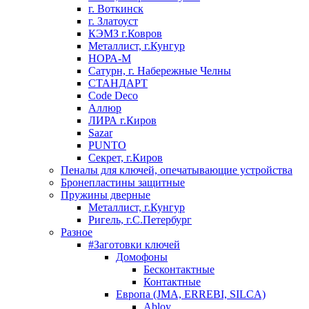
г. Воткинск
г. Златоуст
КЭМЗ г.Ковров
Металлист, г.Кунгур
НОРА-М
Сатурн, г. Набережные Челны
СТАНДАРТ
Code Deco
Аллюр
ЛИРА г.Киров
Sazar
PUNTO
Секрет, г.Киров
Пеналы для ключей, опечатывающие устройства
Бронепластины защитные
Пружины дверные
Металлист, г.Кунгур
Ригель, г.С.Петербург
Разное
#Заготовки ключей
Домофоны
Бесконтактные
Контактные
Европа (JMA, ERREBI, SILCA)
Abloy