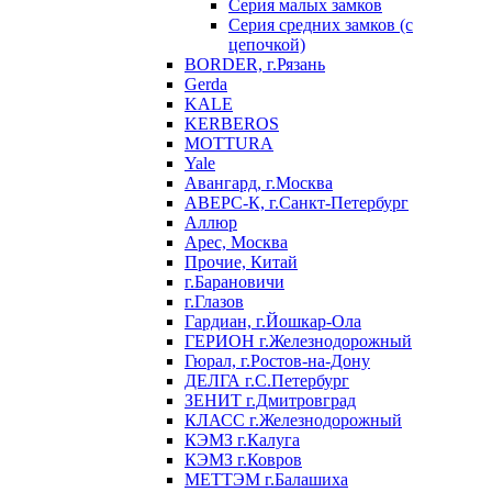
Серия малых замков
Серия средних замков (с
цепочкой)
BORDER, г.Рязань
Gerda
KALE
KERBEROS
MOTTURA
Yale
Авангард, г.Москва
АВЕРС-К, г.Санкт-Петербург
Аллюр
Арес, Москва
Прочие, Китай
г.Барановичи
г.Глазов
Гардиан, г.Йошкар-Ола
ГЕРИОН г.Железнодорожный
Гюрал, г.Ростов-на-Дону
ДЕЛГА г.С.Петербург
ЗЕНИТ г.Дмитровград
КЛАСС г.Железнодорожный
КЭМЗ г.Калуга
КЭМЗ г.Ковров
МЕТТЭМ г.Балашиха