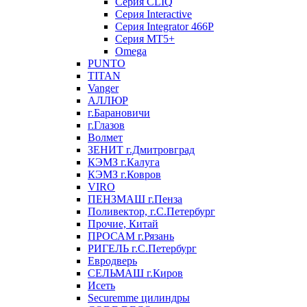
Серия CLIQ
Серия Interactive
Серия Integrator 466P
Серия MT5+
Omega
PUNTO
TITAN
Vanger
АЛЛЮР
г.Барановичи
г.Глазов
Волмет
ЗЕНИТ г.Дмитровград
КЭМЗ г.Калуга
КЭМЗ г.Ковров
VIRO
ПЕНЗМАШ г.Пенза
Поливектор, г.С.Петербург
Прочие, Китай
ПРОСАМ г.Рязань
РИГЕЛЬ г.С.Петербург
Евродверь
СЕЛЬМАШ г.Киров
Исеть
Securemme цилиндры