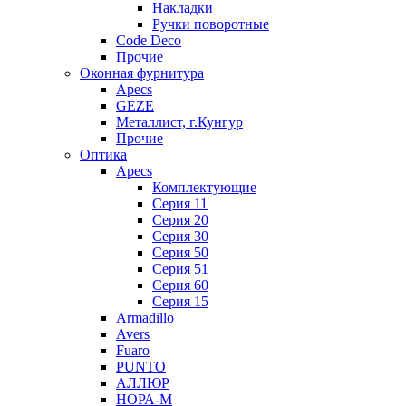
Накладки
Ручки поворотные
Code Deco
Прочие
Оконная фурнитура
Apecs
GEZE
Металлист, г.Кунгур
Прочие
Оптика
Apecs
Комплектующие
Серия 11
Серия 20
Серия 30
Серия 50
Серия 51
Серия 60
Серия 15
Armadillo
Avers
Fuaro
PUNTO
АЛЛЮР
НОРА-М