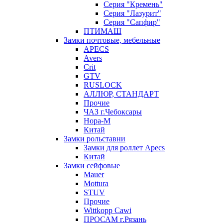
Серия "Кремень"
Серия "Лазурит"
Серия "Сапфир"
ПТИМАШ
Замки почтовые, мебельные
APECS
Avers
Crit
GTV
RUSLOCK
АЛЛЮР, СТАНДАРТ
Прочие
ЧАЗ г.Чебоксары
Нора-М
Китай
Замки рольставни
Замки для роллет Apecs
Китай
Замки сейфовые
Mauer
Mottura
STUV
Прочие
Wittkopp Cawi
ПРОСАМ г.Рязань