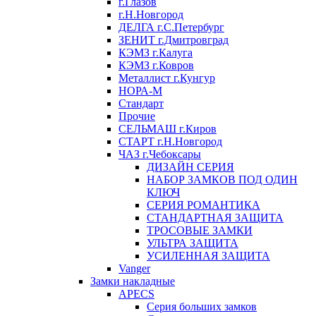
г.Глазов
г.Н.Новгород
ДЕЛГА г.С.Петербург
ЗЕНИТ г.Дмитровград
КЭМЗ г.Калуга
КЭМЗ г.Ковров
Металлист г.Кунгур
НОРА-М
Стандарт
Прочие
СЕЛЬМАШ г.Киров
СТАРТ г.Н.Новгород
ЧАЗ г.Чебоксары
ДИЗАЙН СЕРИЯ
НАБОР ЗАМКОВ ПОД ОДИН
КЛЮЧ
СЕРИЯ РОМАНТИКА
СТАНДАРТНАЯ ЗАЩИТА
ТРОСОВЫЕ ЗАМКИ
УЛЬТРА ЗАЩИТА
УСИЛЕННАЯ ЗАЩИТА
Vanger
Замки накладные
APECS
Серия больших замков