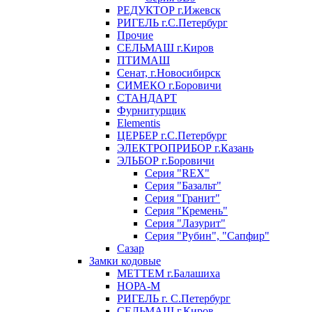
РЕДУКТОР г.Ижевск
РИГЕЛЬ г.С.Петербург
Прочие
СЕЛЬМАШ г.Киров
ПТИМАШ
Сенат, г.Новосибирск
СИМЕКО г.Боровичи
СТАНДАРТ
Фурнитурщик
Elementis
ЦЕРБЕР г.С.Петербург
ЭЛЕКТРОПРИБОР г.Казань
ЭЛЬБОР г.Боровичи
Серия "REX"
Серия "Базальт"
Серия "Гранит"
Серия "Кремень"
Серия "Лазурит"
Серия "Рубин", "Сапфир"
Сазар
Замки кодовые
МЕТТЕМ г.Балашиха
НОРА-М
РИГЕЛЬ г. С.Петербург
СЕЛЬМАШ г.Киров