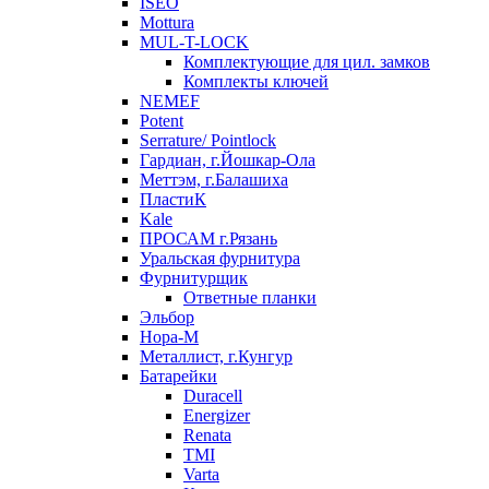
ISEO
Mottura
MUL-T-LOCK
Комплектующие для цил. замков
Комплекты ключей
NEMEF
Potent
Serrature/ Pointlock
Гардиан, г.Йошкар-Ола
Меттэм, г.Балашиха
ПластиК
Kale
ПРОСАМ г.Рязань
Уральская фурнитура
Фурнитурщик
Ответные планки
Эльбор
Нора-М
Металлист, г.Кунгур
Батарейки
Duracell
Energizer
Renata
TMI
Varta