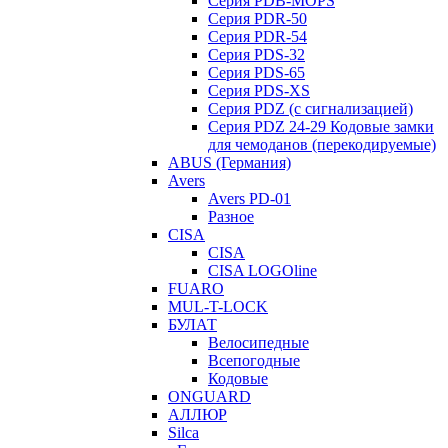
Серия PDB-MOPS
Серия PDR-50
Серия PDR-54
Серия PDS-32
Серия PDS-65
Серия PDS-XS
Серия PDZ (с сигнализацией)
Серия PDZ 24-29 Кодовые замки
для чемоданов (перекодируемые)
ABUS (Германия)
Avers
Avers PD-01
Разное
CISA
CISA
CISA LOGOline
FUARO
MUL-T-LOCK
БУЛАТ
Велосипедные
Всепогодные
Кодовые
ONGUARD
АЛЛЮР
Silca