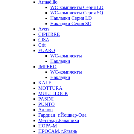
Armadillo
WC-комплекты Серия LD
WC-комплекты Серия SQ
Накладки Серия LD
Накладки Серия SQ
Avers
CIPIERRE
CISA
Crit
FUARO
WC-комплекты
Накладки
IMPERO
WC-комплекты
Накладки
KALE
MOTTURA
MUL-T-LOCK
PASINI
PUNTO
Аллюр
Гардиан, г.Йошкар-Ола
Меттэм, г.Балашиха
НОРА-М
ПРОСАМ, г.Рязань