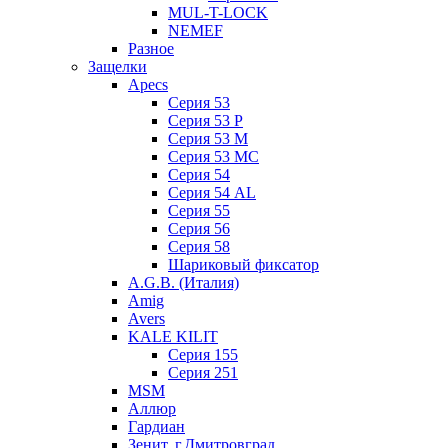
MUL-T-LOCK
NEMEF
Разное
Защелки
Apecs
Серия 53
Серия 53 P
Серия 53 М
Серия 53 МC
Серия 54
Серия 54 AL
Серия 55
Серия 56
Серия 58
Шариковый фиксатор
A.G.B. (Италия)
Amig
Avers
KALE KILIT
Серия 155
Серия 251
MSM
Аллюр
Гардиан
Зенит, г.Дмитровград