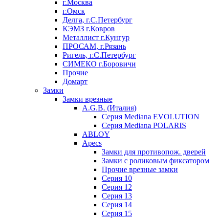
г.Москва
г.Омск
Делга, г.С.Петербург
КЭМЗ г.Ковров
Металлист г.Кунгур
ПРОСАМ, г.Рязань
Ригель, г.С.Петербург
СИМЕКО г.Боровичи
Прочие
Домарт
Замки
Замки врезные
A.G.B. (Италия)
Серия Mediana EVOLUTION
Серия Mediana POLARIS
ABLOY
Apecs
Замки для противопож. дверей
Замки с роликовым фиксатором
Прочие врезные замки
Серия 10
Серия 12
Серия 13
Серия 14
Серия 15