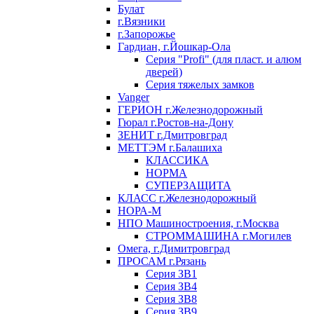
Булат
г.Вязники
г.Запорожье
Гардиан, г.Йошкар-Ола
Серия "Profi" (для пласт. и алюм
дверей)
Серия тяжелых замков
Vanger
ГЕРИОН г.Железнодорожный
Гюрал г.Ростов-на-Дону
ЗЕНИТ г.Дмитровград
МЕТТЭМ г.Балашиха
КЛАССИКА
НОРМА
СУПЕРЗАЩИТА
КЛАСС г.Железнодорожный
НОРА-М
НПО Машиностроения, г.Москва
СТРОММАШИНА г.Могилев
Омега, г.Димитровград
ПРОСАМ г.Рязань
Серия ЗВ1
Серия ЗВ4
Серия ЗВ8
Серия ЗВ9