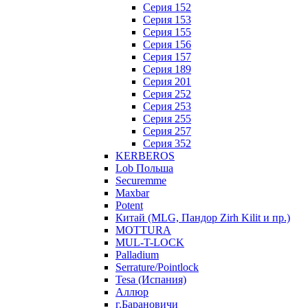
Серия 152
Серия 153
Серия 155
Серия 156
Серия 157
Серия 189
Серия 201
Серия 252
Серия 253
Серия 255
Серия 257
Серия 352
KERBEROS
Lob Польша
Securemme
Maxbar
Potent
Китай (MLG, Пандор Zirh Kilit и пр.)
MOTTURA
MUL-T-LOCK
Palladium
Serrature/Pointlock
Tesa (Испания)
Аллюр
г.Барановичи