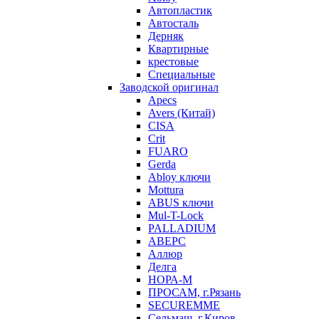
Автопластик
Автосталь
Дерняк
Квартирные
крестовые
Специальные
Заводской оригинал
Apecs
Avers (Китай)
CISA
Crit
FUARO
Gerda
Abloy ключи
Mottura
ABUS ключи
Mul-T-Lock
PALLADIUM
АВЕРС
Аллюр
Делга
НОРА-М
ПРОСАМ, г.Рязань
SECUREMME
Сельмаш, г.Киров