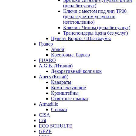
Брелоки сигнализ., пульты китай
(цена без услуг)
Ключи с местом под чип TP00
(цена с учетом услуги по
изготовлению)
Ключи с Чипом (цена без услуг)
Транспондеры (цена без услуг)
Пульты Ворота / Шлагбаумы
Гравер
Аблой
Крестовые, Барьер
FUARO
A.G.B. (Италия)
Декоративный колпачок
Apecs (Китай)
Квадраты
Комплектующие
Кронштейны
Ответные планки
Armadillo
Стяжки
CISA
Crit
ECO SCHULTE
GEZE