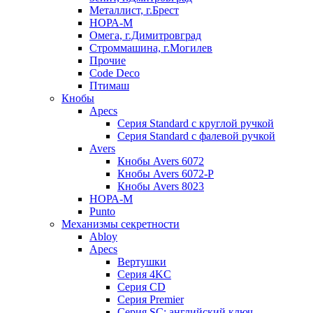
Металлист, г.Брест
НОРА-М
Омега, г.Димитровград
Строммашина, г.Могилев
Прочие
Code Deco
Птимаш
Кнобы
Apecs
Серия Standard с круглой ручкой
Серия Standard с фалевой ручкой
Avers
Кнобы Avers 6072
Кнобы Avers 6072-P
Кнобы Avers 8023
НОРА-М
Punto
Механизмы секретности
Abloy
Apecs
Вертушки
Серия 4KC
Серия CD
Серия Premier
Серия SC: английский ключ