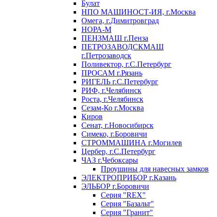
Булат
НПО МАШИНОСТ-ИЯ, г.Москва
Омега, г.Димитровград
НОРА-М
ПЕНЗМАШ г.Пенза
ПЕТРОЗАВОДСКМАШ
г.Петрозаводск
Поливектор, г.С.Петербург
ПРОСАМ г.Рязань
РИГЕЛЬ г.С.Петербург
РИФ, г.Челябинск
Роста, г.Челябинск
Сезам-Ко г.Москва
Киров
Сенат, г.Новосибирск
Симеко, г.Боровичи
СТРОММАШИНА г.Могилев
Цербер, г.С.Петербург
ЧАЗ г.Чебоксары
Проушины для навесных замков
ЭЛЕКТРОПРИБОР г.Казань
ЭЛЬБОР г.Боровичи
Серия "REX"
Серия "Базальт"
Серия "Гранит"