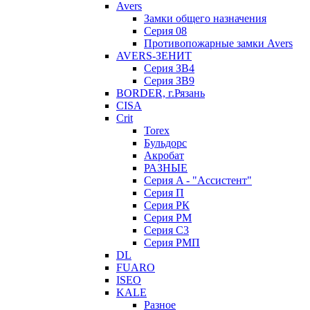
Avers
Замки общего назначения
Серия 08
Противопожарные замки Avers
AVERS-ЗЕНИТ
Серия ЗВ4
Серия ЗВ9
BORDER, г.Рязань
CISA
Crit
Torex
Бульдорс
Акробат
РАЗНЫЕ
Серия A - "Ассистент"
Серия П
Серия РК
Серия РМ
Серия С3
Серия РМП
DL
FUARO
ISEO
KALE
Разное