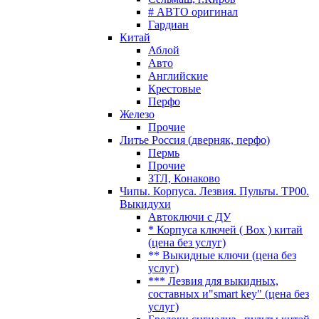
# АВТО оригинал
Гардиан
Китай
Аблой
Авто
Английские
Крестовые
Перфо
Железо
Прочие
Литье Россия (дверняк, перфо)
Пермь
Прочие
ЗТЛ, Конаково
Чипы. Корпуса. Лезвия. Пульты. TP00.
Выкидухи
Автоключи с ДУ
* Корпуса ключей ( Box ) китай
(цена без услуг)
** Выкидные ключи (цена без
услуг)
*** Лезвия для выкидных,
составных и"smart key" (цена без
услуг)