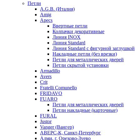
Петли
A.G.B. (Италия)
Amig
Apecs
Ввертные петли
Колпачки декоративные
Линия INOX
Линия Standard
Линия Standard с фигурной заглушкой
Накладные петли (без врезки)
Петли для металлических дверей
Петли скрытой установки
Armadillo
Avers
Crit
Fratelli Comunello
FRIDAVO
FUARO
Петли для металлических дверей
Петли накладные (карточные)
FURAL
Justor
Vanger (Вангер)
АВЕРС-К, Санкт-Петербург
Алми, г. Орехово-Зуево