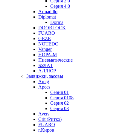
Серия 2.0
Серия 4.0
Armadillo
Diplomat
Dorma
DOORLOCK
FUARO
GEZE
NOTEDO
Vanger
НОРА-М
Пневматические
БУЛАТ
АЛЛЮР
Задвижки, засовы
Amig
Apecs
Серия 01
Серия 0108
Серия 02
Серия 03
Avers
Crit (Ритко)
FUARO
г.Киров