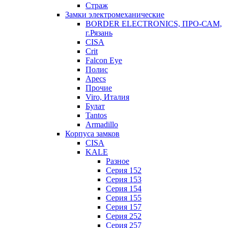
Страж
Замки электромеханические
BORDER ELECTRONICS, ПРО-САМ,
г.Рязань
CISA
Crit
Falcon Eye
Полис
Apecs
Прочие
Viro, Италия
Булат
Tantos
Armadillo
Корпуса замков
CISA
KALE
Разное
Серия 152
Серия 153
Серия 154
Серия 155
Серия 157
Серия 252
Серия 257