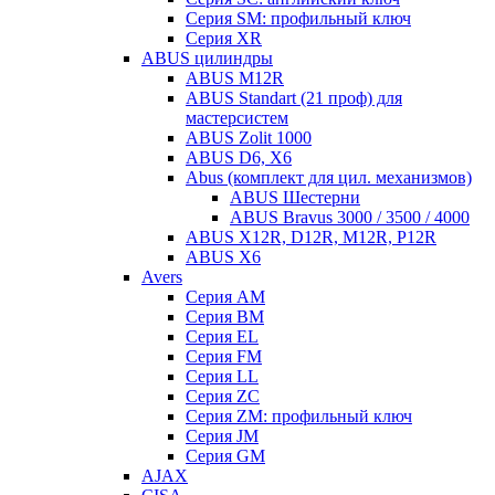
Серия SM: профильный ключ
Серия XR
ABUS цилиндры
ABUS M12R
ABUS Standart (21 проф) для
мастерсистем
ABUS Zolit 1000
ABUS D6, X6
Abus (комплект для цил. механизмов)
ABUS Шестерни
ABUS Bravus 3000 / 3500 / 4000
ABUS X12R, D12R, M12R, P12R
ABUS X6
Avers
Серия AM
Серия BM
Серия EL
Серия FM
Серия LL
Серия ZC
Серия ZM: профильный ключ
Серия JM
Серия GM
AJAX