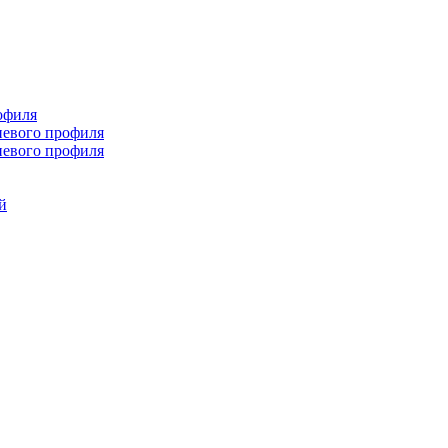
офиля
иевого профиля
иевого профиля
й