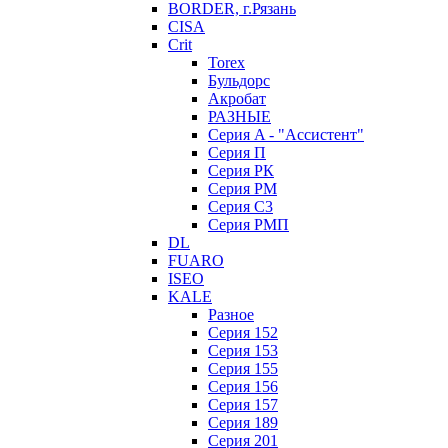
BORDER, г.Рязань
CISA
Crit
Torex
Бульдорс
Акробат
РАЗНЫЕ
Серия A - "Ассистент"
Серия П
Серия РК
Серия РМ
Серия С3
Серия РМП
DL
FUARO
ISEO
KALE
Разное
Серия 152
Серия 153
Серия 155
Серия 156
Серия 157
Серия 189
Серия 201