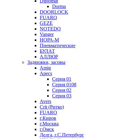
Diplomat
Dorma
DOORLOCK
FUARO
GEZE
NOTEDO
Vanger
НОРА-М
Пневматические
БУЛАТ
АЛЛЮР
Задвижки, засовы
Amig
Apecs
Серия 01
Серия 0108
Серия 02
Серия 03
Avers
Crit (Ритко)
FUARO
г.Киров
г.Москва
г.Омск
Делга, г.С.Петербург