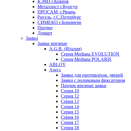
КЭМЗ г.Ковров
Металлист г.Кунгур
ПРОСАМ, г.Рязань
Ригель, г.С.Петербург
СИМЕКО г.Боровичи
Прочие
Домарт
Замки
Замки врезные
A.G.B. (Италия)
Серия Mediana EVOLUTION
Серия Mediana POLARIS
ABLOY
Apecs
Замки для противопож. дверей
Замки с роликовым фиксатором
Прочие врезные замки
Серия 10
Серия 12
Серия 13
Серия 14
Серия 15
Серия 16
Серия 17
Серия 18