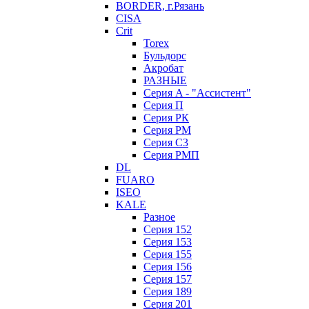
BORDER, г.Рязань
CISA
Crit
Torex
Бульдорс
Акробат
РАЗНЫЕ
Серия A - "Ассистент"
Серия П
Серия РК
Серия РМ
Серия С3
Серия РМП
DL
FUARO
ISEO
KALE
Разное
Серия 152
Серия 153
Серия 155
Серия 156
Серия 157
Серия 189
Серия 201