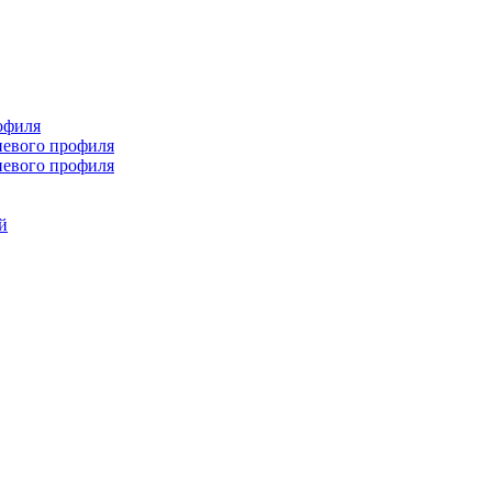
офиля
иевого профиля
иевого профиля
й