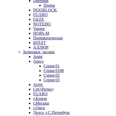
Diplomat
Dorma
DOORLOCK
FUARO
GEZE
NOTEDO
Vanger
НОРА-М
Пневматические
БУЛАТ
АЛЛЮР
Задвижки, засовы
Amig
Apecs
Серия 01
Серия 0108
Серия 02
Серия 03
Avers
Crit (Ритко)
FUARO
г.Киров
г.Москва
г.Омск
Делга, г.С.Петербург