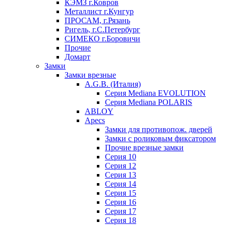
КЭМЗ г.Ковров
Металлист г.Кунгур
ПРОСАМ, г.Рязань
Ригель, г.С.Петербург
СИМЕКО г.Боровичи
Прочие
Домарт
Замки
Замки врезные
A.G.B. (Италия)
Серия Mediana EVOLUTION
Серия Mediana POLARIS
ABLOY
Apecs
Замки для противопож. дверей
Замки с роликовым фиксатором
Прочие врезные замки
Серия 10
Серия 12
Серия 13
Серия 14
Серия 15
Серия 16
Серия 17
Серия 18