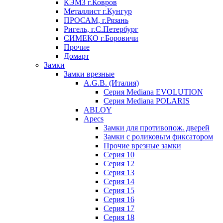
КЭМЗ г.Ковров
Металлист г.Кунгур
ПРОСАМ, г.Рязань
Ригель, г.С.Петербург
СИМЕКО г.Боровичи
Прочие
Домарт
Замки
Замки врезные
A.G.B. (Италия)
Серия Mediana EVOLUTION
Серия Mediana POLARIS
ABLOY
Apecs
Замки для противопож. дверей
Замки с роликовым фиксатором
Прочие врезные замки
Серия 10
Серия 12
Серия 13
Серия 14
Серия 15
Серия 16
Серия 17
Серия 18