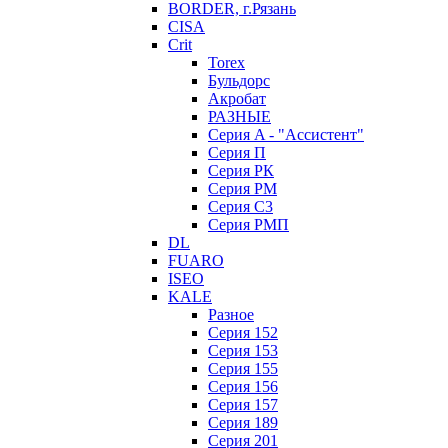
BORDER, г.Рязань
CISA
Crit
Torex
Бульдорс
Акробат
РАЗНЫЕ
Серия A - "Ассистент"
Серия П
Серия РК
Серия РМ
Серия С3
Серия РМП
DL
FUARO
ISEO
KALE
Разное
Серия 152
Серия 153
Серия 155
Серия 156
Серия 157
Серия 189
Серия 201