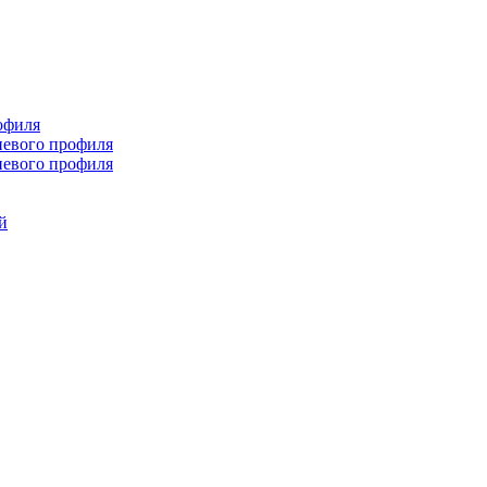
офиля
иевого профиля
иевого профиля
й