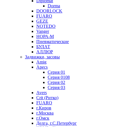
Diplomat
Dorma
DOORLOCK
FUARO
GEZE
NOTEDO
Vanger
НОРА-М
Пневматические
БУЛАТ
АЛЛЮР
Задвижки, засовы
Amig
Apecs
Серия 01
Серия 0108
Серия 02
Серия 03
Avers
Crit (Ритко)
FUARO
г.Киров
г.Москва
г.Омск
Делга, г.С.Петербург