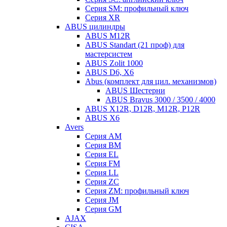
Серия SM: профильный ключ
Серия XR
ABUS цилиндры
ABUS M12R
ABUS Standart (21 проф) для
мастерсистем
ABUS Zolit 1000
ABUS D6, X6
Abus (комплект для цил. механизмов)
ABUS Шестерни
ABUS Bravus 3000 / 3500 / 4000
ABUS X12R, D12R, M12R, P12R
ABUS X6
Avers
Серия AM
Серия BM
Серия EL
Серия FM
Серия LL
Серия ZC
Серия ZM: профильный ключ
Серия JM
Серия GM
AJAX