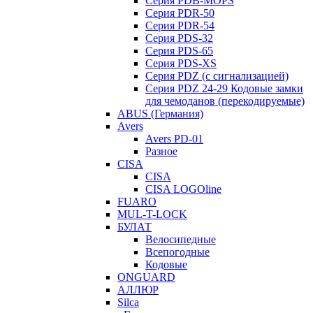
Серия PDB-MOPS
Серия PDR-50
Серия PDR-54
Серия PDS-32
Серия PDS-65
Серия PDS-XS
Серия PDZ (с сигнализацией)
Серия PDZ 24-29 Кодовые замки
для чемоданов (перекодируемые)
ABUS (Германия)
Avers
Avers PD-01
Разное
CISA
CISA
CISA LOGOline
FUARO
MUL-T-LOCK
БУЛАТ
Велосипедные
Всепогодные
Кодовые
ONGUARD
АЛЛЮР
Silca