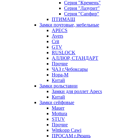
Серия "Кремень"
Серия "Лазурит"
Серия "Сапфир"
ПТИМАШ
Замки почтовые, мебельные
APECS
Avers
Crit
GTV
RUSLOCK
АЛЛЮР, СТАНДАРТ
Прочие
ЧАЗ г.Чебоксары
Нора-М
Китай
Замки рольставни
Замки для роллет Apecs
Китай
Замки сейфовые
Mauer
Mottura
STUV
Прочие
Wittkopp Cawi
ПРОСАМ г.Рязань