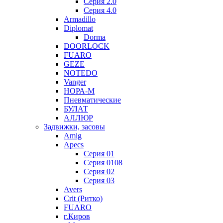
Серия 2.0
Серия 4.0
Armadillo
Diplomat
Dorma
DOORLOCK
FUARO
GEZE
NOTEDO
Vanger
НОРА-М
Пневматические
БУЛАТ
АЛЛЮР
Задвижки, засовы
Amig
Apecs
Серия 01
Серия 0108
Серия 02
Серия 03
Avers
Crit (Ритко)
FUARO
г.Киров