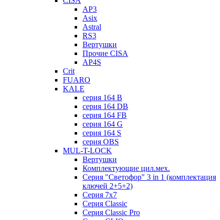
CISA
AP3
Asix
Astral
RS3
Вертушки
Прочие CISA
AP4S
Crit
FUARO
KALE
серия 164 B
серия 164 DB
серия 164 FB
серия 164 G
серия 164 S
серия OBS
MUL-T-LOCK
Вертушки
Комплектующие цил.мех.
Серия "Светофор" 3 in 1 (комплектация
ключей 2+5+2)
Серия 7х7
Серия Classic
Серия Classic Pro