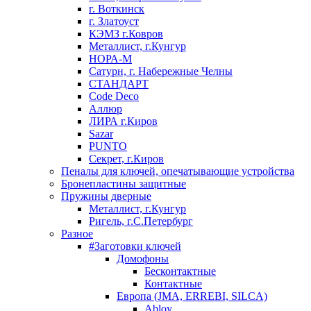
г. Воткинск
г. Златоуст
КЭМЗ г.Ковров
Металлист, г.Кунгур
НОРА-М
Сатурн, г. Набережные Челны
СТАНДАРТ
Code Deco
Аллюр
ЛИРА г.Киров
Sazar
PUNTO
Секрет, г.Киров
Пеналы для ключей, опечатывающие устройства
Бронепластины защитные
Пружины дверные
Металлист, г.Кунгур
Ригель, г.С.Петербург
Разное
#Заготовки ключей
Домофоны
Бесконтактные
Контактные
Европа (JMA, ERREBI, SILCA)
Abloy