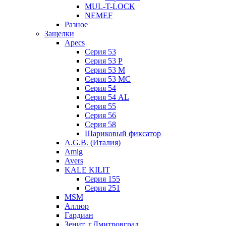
MUL-T-LOCK
NEMEF
Разное
Защелки
Apecs
Серия 53
Серия 53 P
Серия 53 М
Серия 53 МC
Серия 54
Серия 54 AL
Серия 55
Серия 56
Серия 58
Шариковый фиксатор
A.G.B. (Италия)
Amig
Avers
KALE KILIT
Серия 155
Серия 251
MSM
Аллюр
Гардиан
Зенит, г.Дмитровград