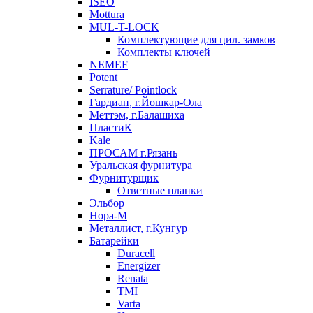
ISEO
Mottura
MUL-T-LOCK
Комплектующие для цил. замков
Комплекты ключей
NEMEF
Potent
Serrature/ Pointlock
Гардиан, г.Йошкар-Ола
Меттэм, г.Балашиха
ПластиК
Kale
ПРОСАМ г.Рязань
Уральская фурнитура
Фурнитурщик
Ответные планки
Эльбор
Нора-М
Металлист, г.Кунгур
Батарейки
Duracell
Energizer
Renata
TMI
Varta