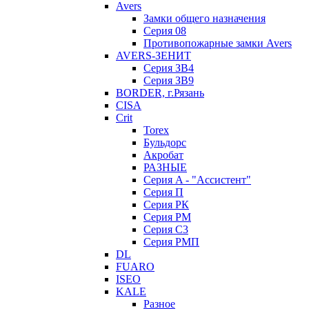
Avers
Замки общего назначения
Серия 08
Противопожарные замки Avers
AVERS-ЗЕНИТ
Серия ЗВ4
Серия ЗВ9
BORDER, г.Рязань
CISA
Crit
Torex
Бульдорс
Акробат
РАЗНЫЕ
Серия A - "Ассистент"
Серия П
Серия РК
Серия РМ
Серия С3
Серия РМП
DL
FUARO
ISEO
KALE
Разное