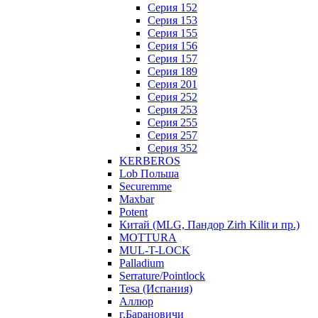
Серия 152
Серия 153
Серия 155
Серия 156
Серия 157
Серия 189
Серия 201
Серия 252
Серия 253
Серия 255
Серия 257
Серия 352
KERBEROS
Lob Польша
Securemme
Maxbar
Potent
Китай (MLG, Пандор Zirh Kilit и пр.)
MOTTURA
MUL-T-LOCK
Palladium
Serrature/Pointlock
Tesa (Испания)
Аллюр
г.Барановичи