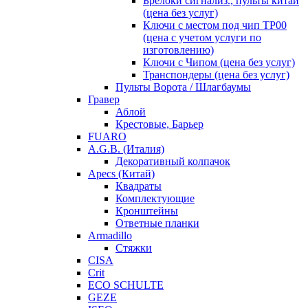
Брелоки сигнализ., пульты китай
(цена без услуг)
Ключи с местом под чип TP00
(цена с учетом услуги по
изготовлению)
Ключи с Чипом (цена без услуг)
Транспондеры (цена без услуг)
Пульты Ворота / Шлагбаумы
Гравер
Аблой
Крестовые, Барьер
FUARO
A.G.B. (Италия)
Декоративный колпачок
Apecs (Китай)
Квадраты
Комплектующие
Кронштейны
Ответные планки
Armadillo
Стяжки
CISA
Crit
ECO SCHULTE
GEZE