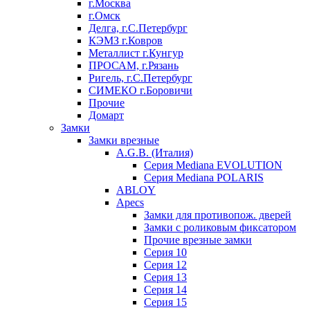
г.Москва
г.Омск
Делга, г.С.Петербург
КЭМЗ г.Ковров
Металлист г.Кунгур
ПРОСАМ, г.Рязань
Ригель, г.С.Петербург
СИМЕКО г.Боровичи
Прочие
Домарт
Замки
Замки врезные
A.G.B. (Италия)
Серия Mediana EVOLUTION
Серия Mediana POLARIS
ABLOY
Apecs
Замки для противопож. дверей
Замки с роликовым фиксатором
Прочие врезные замки
Серия 10
Серия 12
Серия 13
Серия 14
Серия 15