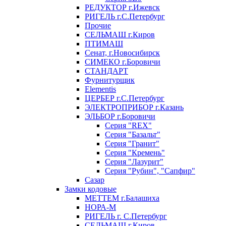
РЕДУКТОР г.Ижевск
РИГЕЛЬ г.С.Петербург
Прочие
СЕЛЬМАШ г.Киров
ПТИМАШ
Сенат, г.Новосибирск
СИМЕКО г.Боровичи
СТАНДАРТ
Фурнитурщик
Elementis
ЦЕРБЕР г.С.Петербург
ЭЛЕКТРОПРИБОР г.Казань
ЭЛЬБОР г.Боровичи
Серия "REX"
Серия "Базальт"
Серия "Гранит"
Серия "Кремень"
Серия "Лазурит"
Серия "Рубин", "Сапфир"
Сазар
Замки кодовые
МЕТТЕМ г.Балашиха
НОРА-М
РИГЕЛЬ г. С.Петербург
СЕЛЬМАШ г.Киров