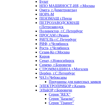
Булат
НПО МАШИНОСТ-ИЯ, г.Москва
Омега, г.Димитровград
НОРА-М
ПЕНЗМАШ г.Пенза
ПЕТРОЗАВОДСКМАШ
г.Петрозаводск
Поливектор, г.С.Петербург
ПРОСАМ г.Рязань
РИГЕЛЬ г.С.Петербург
РИФ, г.Челябинск
Роста, г.Челябинск
Сезам-Ко г.Москва
Киров
Сенат, г.Новосибирск
Симеко, г.Боровичи
СТРОММАШИНА г.Могилев
Цербер, г.С.Петербург
ЧАЗ г.Чебоксары
Проушины для навесных замков
ЭЛЕКТРОПРИБОР г.Казань
ЭЛЬБОР г.Боровичи
Серия "REX"
Серия "Базальт"
Серия "Гранит"