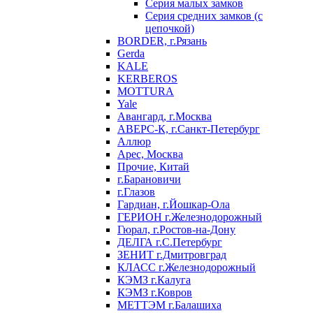
Серия малых замков
Серия средних замков (с
цепочкой)
BORDER, г.Рязань
Gerda
KALE
KERBEROS
MOTTURA
Yale
Авангард, г.Москва
АВЕРС-К, г.Санкт-Петербург
Аллюр
Арес, Москва
Прочие, Китай
г.Барановичи
г.Глазов
Гардиан, г.Йошкар-Ола
ГЕРИОН г.Железнодорожный
Гюрал, г.Ростов-на-Дону
ДЕЛГА г.С.Петербург
ЗЕНИТ г.Дмитровград
КЛАСС г.Железнодорожный
КЭМЗ г.Калуга
КЭМЗ г.Ковров
МЕТТЭМ г.Балашиха