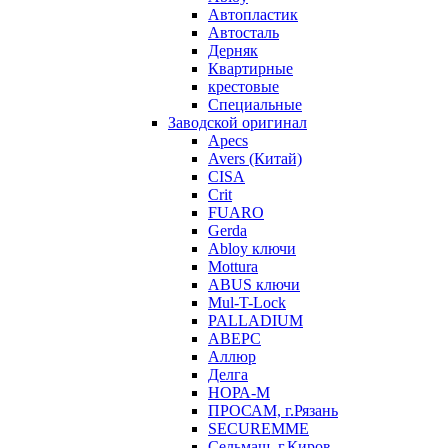
Автопластик
Автосталь
Дерняк
Квартирные
крестовые
Специальные
Заводской оригинал
Apecs
Avers (Китай)
CISA
Crit
FUARO
Gerda
Abloy ключи
Mottura
ABUS ключи
Mul-T-Lock
PALLADIUM
АВЕРС
Аллюр
Делга
НОРА-М
ПРОСАМ, г.Рязань
SECUREMME
Сельмаш, г.Киров