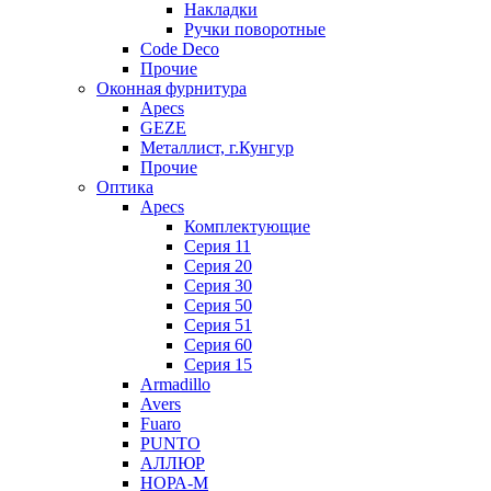
Накладки
Ручки поворотные
Code Deco
Прочие
Оконная фурнитура
Apecs
GEZE
Металлист, г.Кунгур
Прочие
Оптика
Apecs
Комплектующие
Серия 11
Серия 20
Серия 30
Серия 50
Серия 51
Серия 60
Серия 15
Armadillo
Avers
Fuaro
PUNTO
АЛЛЮР
НОРА-М