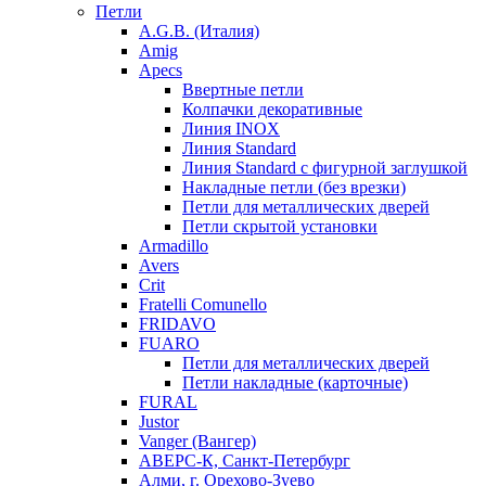
Петли
A.G.B. (Италия)
Amig
Apecs
Ввертные петли
Колпачки декоративные
Линия INOX
Линия Standard
Линия Standard с фигурной заглушкой
Накладные петли (без врезки)
Петли для металлических дверей
Петли скрытой установки
Armadillo
Avers
Crit
Fratelli Comunello
FRIDAVO
FUARO
Петли для металлических дверей
Петли накладные (карточные)
FURAL
Justor
Vanger (Вангер)
АВЕРС-К, Санкт-Петербург
Алми, г. Орехово-Зуево