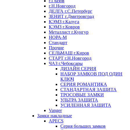
г.Глазов
г.Н.Новгород
ДЕЛГА г.С.Петербург
ЗЕНИТ г.Дмитровград
КЭМЗ г.Калуга
КЭМЗ г.Ковров
Металлист г.Кунгур
НОРА-М
Стандарт
Прочие
СЕЛЬМАШ г.Киров
СТАРТ г.Н.Новгород
ЧАЗ г.Чебоксары
ДИЗАЙН СЕРИЯ
НАБОР ЗАМКОВ ПОД ОДИН
КЛЮЧ
СЕРИЯ РОМАНТИКА
СТАНДАРТНАЯ ЗАЩИТА
ТРОСОВЫЕ ЗАМКИ
УЛЬТРА ЗАЩИТА
УСИЛЕННАЯ ЗАЩИТА
Vanger
Замки накладные
APECS
Серия больших замков