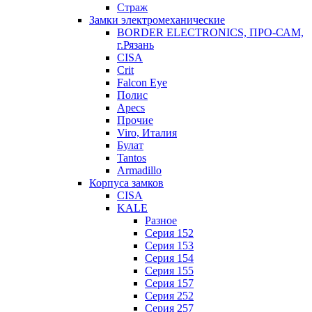
Страж
Замки электромеханические
BORDER ELECTRONICS, ПРО-САМ,
г.Рязань
CISA
Crit
Falcon Eye
Полис
Apecs
Прочие
Viro, Италия
Булат
Tantos
Armadillo
Корпуса замков
CISA
KALE
Разное
Серия 152
Серия 153
Серия 154
Серия 155
Серия 157
Серия 252
Серия 257