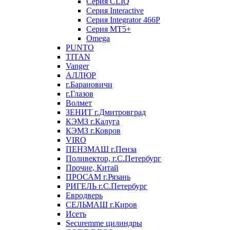
Серия CLIQ
Серия Interactive
Серия Integrator 466P
Серия MT5+
Omega
PUNTO
TITAN
Vanger
АЛЛЮР
г.Барановичи
г.Глазов
Волмет
ЗЕНИТ г.Дмитровград
КЭМЗ г.Калуга
КЭМЗ г.Ковров
VIRO
ПЕНЗМАШ г.Пенза
Поливектор, г.С.Петербург
Прочие, Китай
ПРОСАМ г.Рязань
РИГЕЛЬ г.С.Петербург
Евродверь
СЕЛЬМАШ г.Киров
Исеть
Securemme цилиндры