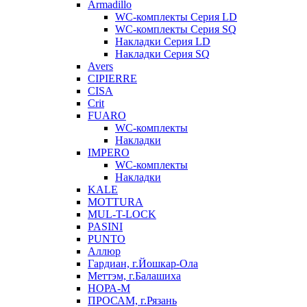
Armadillo
WC-комплекты Серия LD
WC-комплекты Серия SQ
Накладки Серия LD
Накладки Серия SQ
Avers
CIPIERRE
CISA
Crit
FUARO
WC-комплекты
Накладки
IMPERO
WC-комплекты
Накладки
KALE
MOTTURA
MUL-T-LOCK
PASINI
PUNTO
Аллюр
Гардиан, г.Йошкар-Ола
Меттэм, г.Балашиха
НОРА-М
ПРОСАМ, г.Рязань