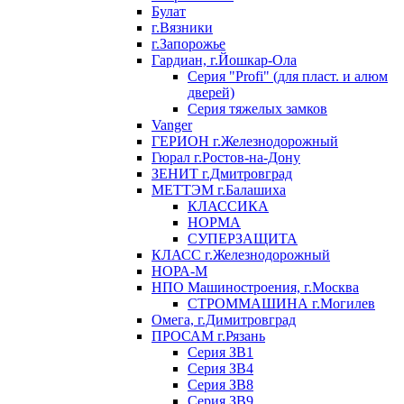
Булат
г.Вязники
г.Запорожье
Гардиан, г.Йошкар-Ола
Серия "Profi" (для пласт. и алюм
дверей)
Серия тяжелых замков
Vanger
ГЕРИОН г.Железнодорожный
Гюрал г.Ростов-на-Дону
ЗЕНИТ г.Дмитровград
МЕТТЭМ г.Балашиха
КЛАССИКА
НОРМА
СУПЕРЗАЩИТА
КЛАСС г.Железнодорожный
НОРА-М
НПО Машиностроения, г.Москва
СТРОММАШИНА г.Могилев
Омега, г.Димитровград
ПРОСАМ г.Рязань
Серия ЗВ1
Серия ЗВ4
Серия ЗВ8
Серия ЗВ9