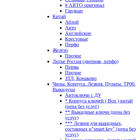
# АВТО оригинал
Гардиан
Китай
Аблой
Авто
Английские
Крестовые
Перфо
Железо
Прочие
Литье Россия (дверняк, перфо)
Пермь
Прочие
ЗТЛ, Конаково
Чипы. Корпуса. Лезвия. Пульты. TP00.
Выкидухи
Автоключи с ДУ
* Корпуса ключей ( Box ) китай
(цена без услуг)
** Выкидные ключи (цена без
услуг)
*** Лезвия для выкидных,
составных и"smart key" (цена без
услуг)