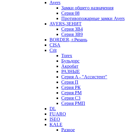
Avers
Замки общего назначения
Серия 08
Противопожарные замки Avers
AVERS-ЗЕНИТ
Серия ЗВ4
Серия ЗВ9
BORDER, г.Рязань
CISA
Crit
Torex
Бульдорс
Акробат
РАЗНЫЕ
Серия A - "Ассистент"
Серия П
Серия РК
Серия РМ
Серия С3
Серия РМП
DL
FUARO
ISEO
KALE
Разное