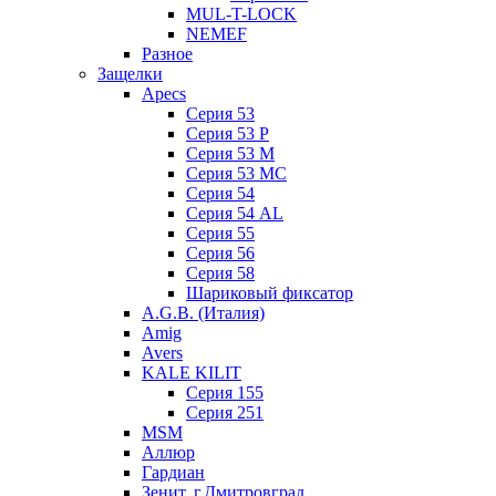
MUL-T-LOCK
NEMEF
Разное
Защелки
Apecs
Серия 53
Серия 53 P
Серия 53 М
Серия 53 МC
Серия 54
Серия 54 AL
Серия 55
Серия 56
Серия 58
Шариковый фиксатор
A.G.B. (Италия)
Amig
Avers
KALE KILIT
Серия 155
Серия 251
MSM
Аллюр
Гардиан
Зенит, г.Дмитровград