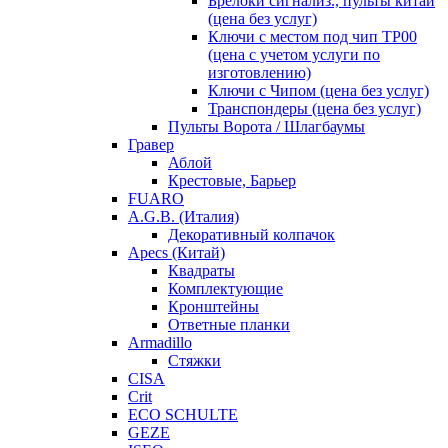
Брелоки сигнализ., пульты китай
(цена без услуг)
Ключи с местом под чип TP00
(цена с учетом услуги по
изготовлению)
Ключи с Чипом (цена без услуг)
Транспондеры (цена без услуг)
Пульты Ворота / Шлагбаумы
Гравер
Аблой
Крестовые, Барьер
FUARO
A.G.B. (Италия)
Декоративный колпачок
Apecs (Китай)
Квадраты
Комплектующие
Кронштейны
Ответные планки
Armadillo
Стяжки
CISA
Crit
ECO SCHULTE
GEZE