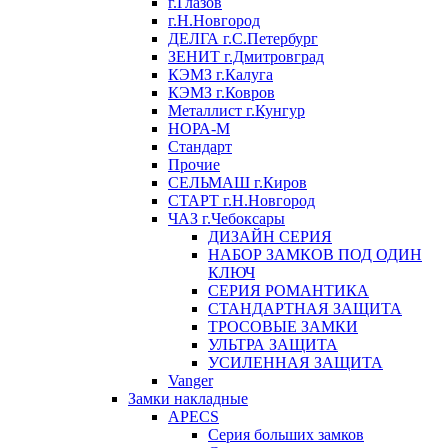
г.Глазов
г.Н.Новгород
ДЕЛГА г.С.Петербург
ЗЕНИТ г.Дмитровград
КЭМЗ г.Калуга
КЭМЗ г.Ковров
Металлист г.Кунгур
НОРА-М
Стандарт
Прочие
СЕЛЬМАШ г.Киров
СТАРТ г.Н.Новгород
ЧАЗ г.Чебоксары
ДИЗАЙН СЕРИЯ
НАБОР ЗАМКОВ ПОД ОДИН
КЛЮЧ
СЕРИЯ РОМАНТИКА
СТАНДАРТНАЯ ЗАЩИТА
ТРОСОВЫЕ ЗАМКИ
УЛЬТРА ЗАЩИТА
УСИЛЕННАЯ ЗАЩИТА
Vanger
Замки накладные
APECS
Серия больших замков