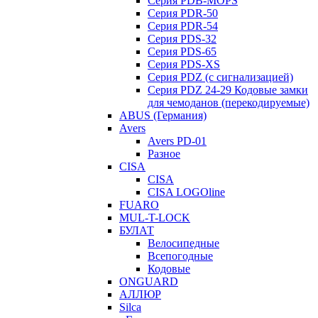
Серия PDB-MOPS
Серия PDR-50
Серия PDR-54
Серия PDS-32
Серия PDS-65
Серия PDS-XS
Серия PDZ (с сигнализацией)
Серия PDZ 24-29 Кодовые замки
для чемоданов (перекодируемые)
ABUS (Германия)
Avers
Avers PD-01
Разное
CISA
CISA
CISA LOGOline
FUARO
MUL-T-LOCK
БУЛАТ
Велосипедные
Всепогодные
Кодовые
ONGUARD
АЛЛЮР
Silca