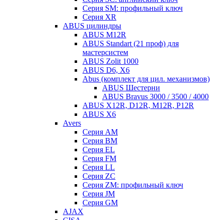
Серия SM: профильный ключ
Серия XR
ABUS цилиндры
ABUS M12R
ABUS Standart (21 проф) для
мастерсистем
ABUS Zolit 1000
ABUS D6, X6
Abus (комплект для цил. механизмов)
ABUS Шестерни
ABUS Bravus 3000 / 3500 / 4000
ABUS X12R, D12R, M12R, P12R
ABUS X6
Avers
Серия AM
Серия BM
Серия EL
Серия FM
Серия LL
Серия ZC
Серия ZM: профильный ключ
Серия JM
Серия GM
AJAX