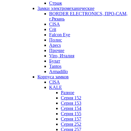
Страж
Замки электромеханические
BORDER ELECTRONICS, ПРО-САМ,
г.Рязань
CISA
Crit
Falcon Eye
Полис
Apecs
Прочие
Viro, Италия
Булат
Tantos
Armadillo
Корпуса замков
CISA
KALE
Разное
Серия 152
Серия 153
Серия 154
Серия 155
Серия 157
Серия 252
Серия 257