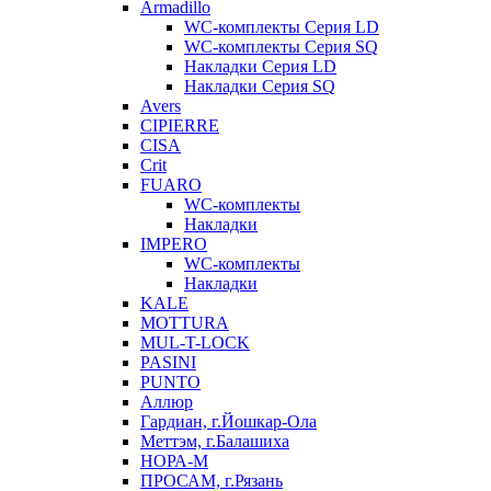
Armadillo
WC-комплекты Серия LD
WC-комплекты Серия SQ
Накладки Серия LD
Накладки Серия SQ
Avers
CIPIERRE
CISA
Crit
FUARO
WC-комплекты
Накладки
IMPERO
WC-комплекты
Накладки
KALE
MOTTURA
MUL-T-LOCK
PASINI
PUNTO
Аллюр
Гардиан, г.Йошкар-Ола
Меттэм, г.Балашиха
НОРА-М
ПРОСАМ, г.Рязань