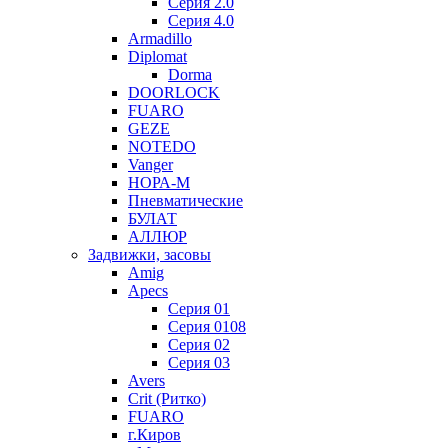
Серия 2.0
Серия 4.0
Armadillo
Diplomat
Dorma
DOORLOCK
FUARO
GEZE
NOTEDO
Vanger
НОРА-М
Пневматические
БУЛАТ
АЛЛЮР
Задвижки, засовы
Amig
Apecs
Серия 01
Серия 0108
Серия 02
Серия 03
Avers
Crit (Ритко)
FUARO
г.Киров