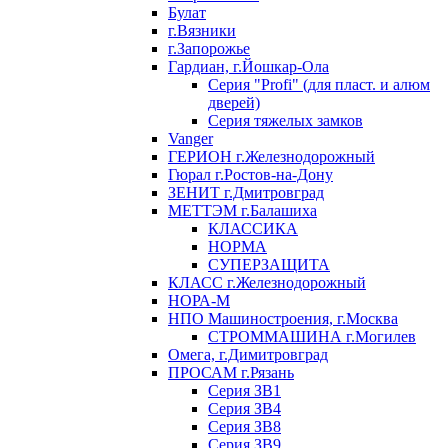
Булат
г.Вязники
г.Запорожье
Гардиан, г.Йошкар-Ола
Серия "Profi" (для пласт. и алюм
дверей)
Серия тяжелых замков
Vanger
ГЕРИОН г.Железнодорожный
Гюрал г.Ростов-на-Дону
ЗЕНИТ г.Дмитровград
МЕТТЭМ г.Балашиха
КЛАССИКА
НОРМА
СУПЕРЗАЩИТА
КЛАСС г.Железнодорожный
НОРА-М
НПО Машиностроения, г.Москва
СТРОММАШИНА г.Могилев
Омега, г.Димитровград
ПРОСАМ г.Рязань
Серия ЗВ1
Серия ЗВ4
Серия ЗВ8
Серия ЗВ9