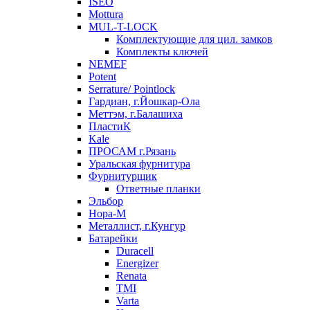
ISEO
Mottura
MUL-T-LOCK
Комплектующие для цил. замков
Комплекты ключей
NEMEF
Potent
Serrature/ Pointlock
Гардиан, г.Йошкар-Ола
Меттэм, г.Балашиха
ПластиК
Kale
ПРОСАМ г.Рязань
Уральская фурнитура
Фурнитурщик
Ответные планки
Эльбор
Нора-М
Металлист, г.Кунгур
Батарейки
Duracell
Energizer
Renata
TMI
Varta