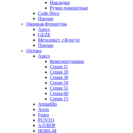
Накладки
Ручки поворотные
Code Deco
Прочие
Оконная фурнитура
Apecs
GEZE
Металлист, г.Кунгур
Прочие
Оптика
Apecs
Комплектующие
Серия 11
Серия 20
Серия 30
Серия 50
Серия 51
Серия 60
Серия 15
Armadillo
Avers
Fuaro
PUNTO
АЛЛЮР
НОРА-М