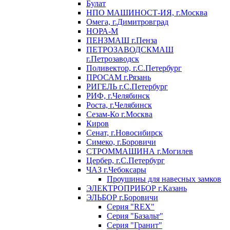
Булат
НПО МАШИНОСТ-ИЯ, г.Москва
Омега, г.Димитровград
НОРА-М
ПЕНЗМАШ г.Пенза
ПЕТРОЗАВОДСКМАШ
г.Петрозаводск
Поливектор, г.С.Петербург
ПРОСАМ г.Рязань
РИГЕЛЬ г.С.Петербург
РИФ, г.Челябинск
Роста, г.Челябинск
Сезам-Ко г.Москва
Киров
Сенат, г.Новосибирск
Симеко, г.Боровичи
СТРОММАШИНА г.Могилев
Цербер, г.С.Петербург
ЧАЗ г.Чебоксары
Проушины для навесных замков
ЭЛЕКТРОПРИБОР г.Казань
ЭЛЬБОР г.Боровичи
Серия "REX"
Серия "Базальт"
Серия "Гранит"