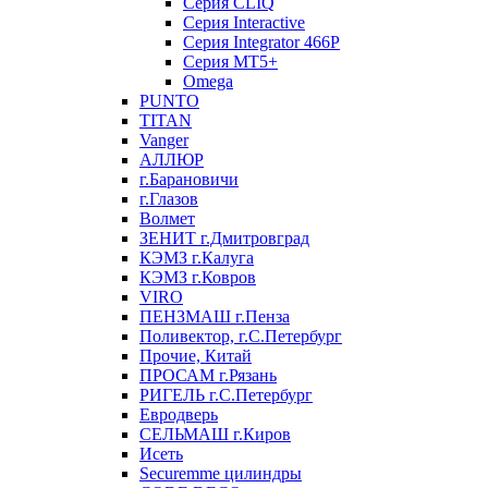
Серия CLIQ
Серия Interactive
Серия Integrator 466P
Серия MT5+
Omega
PUNTO
TITAN
Vanger
АЛЛЮР
г.Барановичи
г.Глазов
Волмет
ЗЕНИТ г.Дмитровград
КЭМЗ г.Калуга
КЭМЗ г.Ковров
VIRO
ПЕНЗМАШ г.Пенза
Поливектор, г.С.Петербург
Прочие, Китай
ПРОСАМ г.Рязань
РИГЕЛЬ г.С.Петербург
Евродверь
СЕЛЬМАШ г.Киров
Исеть
Securemme цилиндры