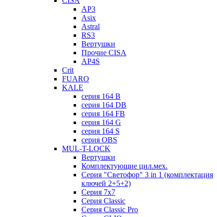
CISA
AP3
Asix
Astral
RS3
Вертушки
Прочие CISA
AP4S
Crit
FUARO
KALE
серия 164 B
серия 164 DB
серия 164 FB
серия 164 G
серия 164 S
серия OBS
MUL-T-LOCK
Вертушки
Комплектующие цил.мех.
Серия "Светофор" 3 in 1 (комплектация
ключей 2+5+2)
Серия 7х7
Серия Classic
Серия Classic Pro