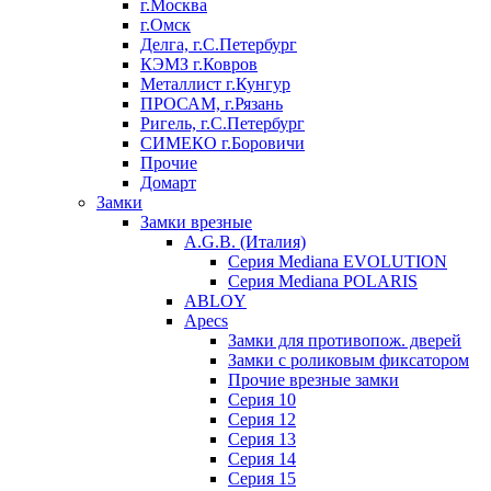
г.Москва
г.Омск
Делга, г.С.Петербург
КЭМЗ г.Ковров
Металлист г.Кунгур
ПРОСАМ, г.Рязань
Ригель, г.С.Петербург
СИМЕКО г.Боровичи
Прочие
Домарт
Замки
Замки врезные
A.G.B. (Италия)
Серия Mediana EVOLUTION
Серия Mediana POLARIS
ABLOY
Apecs
Замки для противопож. дверей
Замки с роликовым фиксатором
Прочие врезные замки
Серия 10
Серия 12
Серия 13
Серия 14
Серия 15