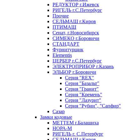
РЕДУКТОР г.Ижевск
РИГЕЛЬ г.С.Петербург
Прочие
СЕЛЬМАШ г.Киров
ПТИМАШ
Сенат, г.Новосибирск
СИМЕКО г.Боровичи
СТАНДАРТ
Фурнитурщик
Elementis
ЦЕРБЕР г.С.Петербург
ЭЛЕКТРОПРИБОР г.Казань
ЭЛЬБОР г.Боровичи
Серия "REX"
Серия "Базальт"
Серия "Гранит"
Серия "Кремень"
Серия "Лазурит"
Серия "Рубин", "Сапфир"
Сазар
Замки кодовые
МЕТТЕМ г.Балашиха
НОРА-М
РИГЕЛЬ г. С.Петербург
СЕЛЬМАШ г.Киров