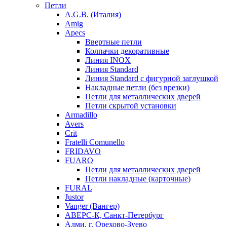
Петли
A.G.B. (Италия)
Amig
Apecs
Ввертные петли
Колпачки декоративные
Линия INOX
Линия Standard
Линия Standard с фигурной заглушкой
Накладные петли (без врезки)
Петли для металлических дверей
Петли скрытой установки
Armadillo
Avers
Crit
Fratelli Comunello
FRIDAVO
FUARO
Петли для металлических дверей
Петли накладные (карточные)
FURAL
Justor
Vanger (Вангер)
АВЕРС-К, Санкт-Петербург
Алми, г. Орехово-Зуево