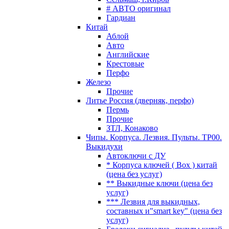
# АВТО оригинал
Гардиан
Китай
Аблой
Авто
Английские
Крестовые
Перфо
Железо
Прочие
Литье Россия (дверняк, перфо)
Пермь
Прочие
ЗТЛ, Конаково
Чипы. Корпуса. Лезвия. Пульты. TP00.
Выкидухи
Автоключи с ДУ
* Корпуса ключей ( Box ) китай
(цена без услуг)
** Выкидные ключи (цена без
услуг)
*** Лезвия для выкидных,
составных и"smart key" (цена без
услуг)