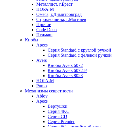
Металлист, г.Брест
НОРА-М
Омега, г.Димитровград
Строммашина, г.Могилев
Прочие
Code Deco
Птимаш
Кнобы
Apecs
Серия Standard с круглой ручкой
Серия Standard с фалевой ручкой
Avers
Кнобы Avers 6072
Кнобы Avers 6072-P
Кнобы Avers 8023
НОРА-М
Punto
Механизмы секретности
Abloy
Apecs
Вертушки
Серия 4KC
Серия CD
Серия Premier
Серия SC: английский ключ