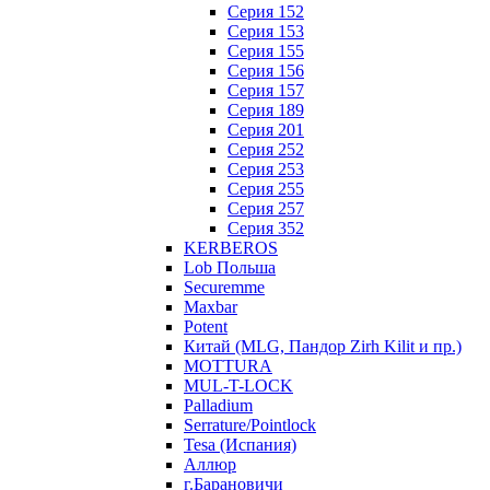
Серия 152
Серия 153
Серия 155
Серия 156
Серия 157
Серия 189
Серия 201
Серия 252
Серия 253
Серия 255
Серия 257
Серия 352
KERBEROS
Lob Польша
Securemme
Maxbar
Potent
Китай (MLG, Пандор Zirh Kilit и пр.)
MOTTURA
MUL-T-LOCK
Palladium
Serrature/Pointlock
Tesa (Испания)
Аллюр
г.Барановичи