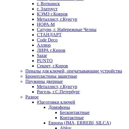
г. Воткинск
г. Златоуст
КЭМЗ г.Ковров
Металлист, г.Кунгур
НОРА-М
Сатурн, г. Набережные Челны
СТАНДАРТ
Code Deco
Аллюр
ЛИРА г.Киров
Sazar
PUNTO
Секрет, г.Киров
Пеналы для ключей, опечатывающие устройства
Бронепластины защитные
Пружины дверные
Металлист, г.Кунгур
Ригель, г.С.Петербург
Разное
#Заготовки ключей
Домофоны
Бесконтактные
Контактные
Европа (JMA, ERREBI, SILCA)
Abloy