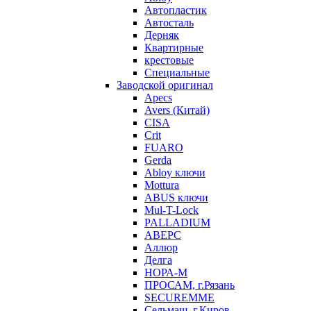
Автопластик
Автосталь
Дерняк
Квартирные
крестовые
Специальные
Заводской оригинал
Apecs
Avers (Китай)
CISA
Crit
FUARO
Gerda
Abloy ключи
Mottura
ABUS ключи
Mul-T-Lock
PALLADIUM
АВЕРС
Аллюр
Делга
НОРА-М
ПРОСАМ, г.Рязань
SECUREMME
Сельмаш, г.Киров