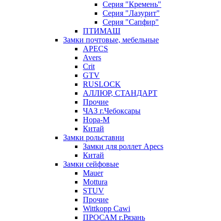
Серия "Кремень"
Серия "Лазурит"
Серия "Сапфир"
ПТИМАШ
Замки почтовые, мебельные
APECS
Avers
Crit
GTV
RUSLOCK
АЛЛЮР, СТАНДАРТ
Прочие
ЧАЗ г.Чебоксары
Нора-М
Китай
Замки рольставни
Замки для роллет Apecs
Китай
Замки сейфовые
Mauer
Mottura
STUV
Прочие
Wittkopp Cawi
ПРОСАМ г.Рязань