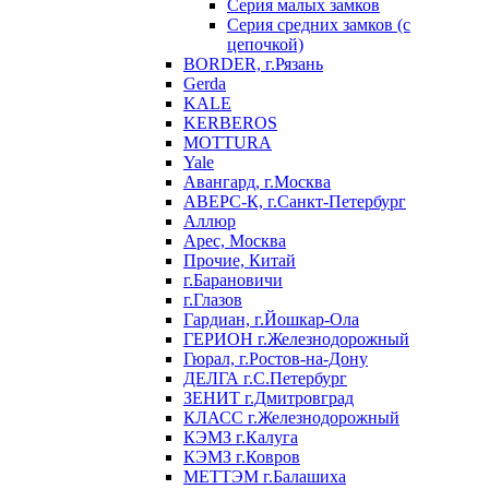
Серия малых замков
Серия средних замков (с
цепочкой)
BORDER, г.Рязань
Gerda
KALE
KERBEROS
MOTTURA
Yale
Авангард, г.Москва
АВЕРС-К, г.Санкт-Петербург
Аллюр
Арес, Москва
Прочие, Китай
г.Барановичи
г.Глазов
Гардиан, г.Йошкар-Ола
ГЕРИОН г.Железнодорожный
Гюрал, г.Ростов-на-Дону
ДЕЛГА г.С.Петербург
ЗЕНИТ г.Дмитровград
КЛАСС г.Железнодорожный
КЭМЗ г.Калуга
КЭМЗ г.Ковров
МЕТТЭМ г.Балашиха