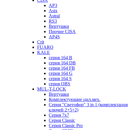
CISA
AP3
Asix
Astral
RS3
Вертушки
Прочие CISA
AP4S
Crit
FUARO
KALE
серия 164 B
серия 164 DB
серия 164 FB
серия 164 G
серия 164 S
серия OBS
MUL-T-LOCK
Вертушки
Комплектующие цил.мех.
Серия "Светофор" 3 in 1 (комплектация
ключей 2+5+2)
Серия 7х7
Серия Classic
Серия Classic Pro