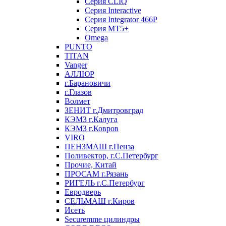
Серия CLIQ
Серия Interactive
Серия Integrator 466P
Серия MT5+
Omega
PUNTO
TITAN
Vanger
АЛЛЮР
г.Барановичи
г.Глазов
Волмет
ЗЕНИТ г.Дмитровград
КЭМЗ г.Калуга
КЭМЗ г.Ковров
VIRO
ПЕНЗМАШ г.Пенза
Поливектор, г.С.Петербург
Прочие, Китай
ПРОСАМ г.Рязань
РИГЕЛЬ г.С.Петербург
Евродверь
СЕЛЬМАШ г.Киров
Исеть
Securemme цилиндры