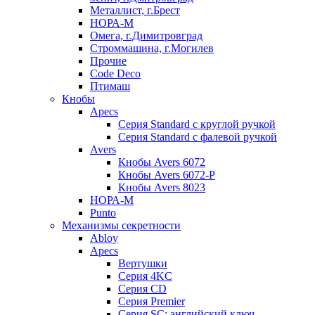
Металлист, г.Брест
НОРА-М
Омега, г.Димитровград
Строммашина, г.Могилев
Прочие
Code Deco
Птимаш
Кнобы
Apecs
Серия Standard с круглой ручкой
Серия Standard с фалевой ручкой
Avers
Кнобы Avers 6072
Кнобы Avers 6072-P
Кнобы Avers 8023
НОРА-М
Punto
Механизмы секретности
Abloy
Apecs
Вертушки
Серия 4KC
Серия CD
Серия Premier
Серия SC: английский ключ