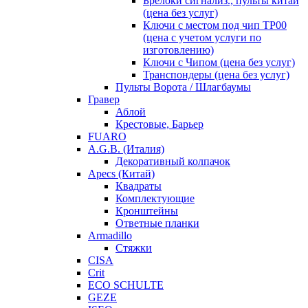
Брелоки сигнализ., пульты китай
(цена без услуг)
Ключи с местом под чип TP00
(цена с учетом услуги по
изготовлению)
Ключи с Чипом (цена без услуг)
Транспондеры (цена без услуг)
Пульты Ворота / Шлагбаумы
Гравер
Аблой
Крестовые, Барьер
FUARO
A.G.B. (Италия)
Декоративный колпачок
Apecs (Китай)
Квадраты
Комплектующие
Кронштейны
Ответные планки
Armadillo
Стяжки
CISA
Crit
ECO SCHULTE
GEZE