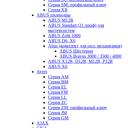
Серия SM: профильный ключ
Серия XR
ABUS цилиндры
ABUS M12R
ABUS Standart (21 проф) для
мастерсистем
ABUS Zolit 1000
ABUS D6, X6
Abus (комплект для цил. механизмов)
ABUS Шестерни
ABUS Bravus 3000 / 3500 / 4000
ABUS X12R, D12R, M12R, P12R
ABUS X6
Avers
Серия AM
Серия BM
Серия EL
Серия FM
Серия LL
Серия ZC
Серия ZM: профильный ключ
Серия JM
Серия GM
AJAX