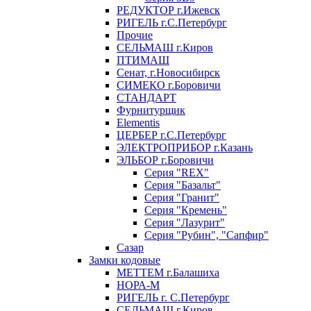
РЕДУКТОР г.Ижевск
РИГЕЛЬ г.С.Петербург
Прочие
СЕЛЬМАШ г.Киров
ПТИМАШ
Сенат, г.Новосибирск
СИМЕКО г.Боровичи
СТАНДАРТ
Фурнитурщик
Elementis
ЦЕРБЕР г.С.Петербург
ЭЛЕКТРОПРИБОР г.Казань
ЭЛЬБОР г.Боровичи
Серия "REX"
Серия "Базальт"
Серия "Гранит"
Серия "Кремень"
Серия "Лазурит"
Серия "Рубин", "Сапфир"
Сазар
Замки кодовые
МЕТТЕМ г.Балашиха
НОРА-М
РИГЕЛЬ г. С.Петербург
СЕЛЬМАШ г.Киров