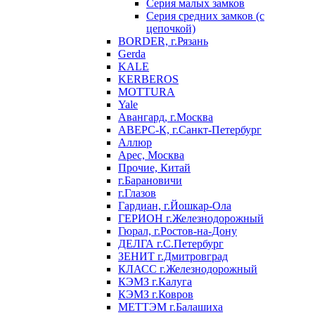
Серия малых замков
Серия средних замков (с
цепочкой)
BORDER, г.Рязань
Gerda
KALE
KERBEROS
MOTTURA
Yale
Авангард, г.Москва
АВЕРС-К, г.Санкт-Петербург
Аллюр
Арес, Москва
Прочие, Китай
г.Барановичи
г.Глазов
Гардиан, г.Йошкар-Ола
ГЕРИОН г.Железнодорожный
Гюрал, г.Ростов-на-Дону
ДЕЛГА г.С.Петербург
ЗЕНИТ г.Дмитровград
КЛАСС г.Железнодорожный
КЭМЗ г.Калуга
КЭМЗ г.Ковров
МЕТТЭМ г.Балашиха