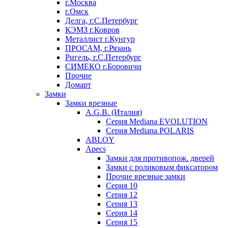
г.Москва
г.Омск
Делга, г.С.Петербург
КЭМЗ г.Ковров
Металлист г.Кунгур
ПРОСАМ, г.Рязань
Ригель, г.С.Петербург
СИМЕКО г.Боровичи
Прочие
Домарт
Замки
Замки врезные
A.G.B. (Италия)
Серия Mediana EVOLUTION
Серия Mediana POLARIS
ABLOY
Apecs
Замки для противопож. дверей
Замки с роликовым фиксатором
Прочие врезные замки
Серия 10
Серия 12
Серия 13
Серия 14
Серия 15