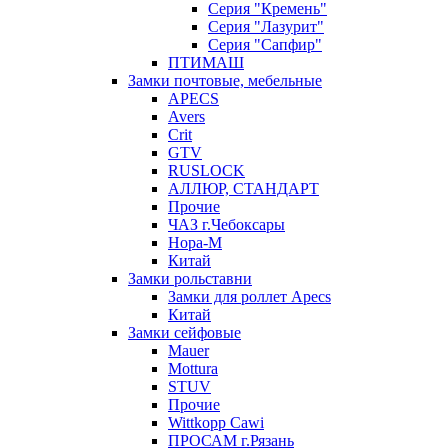
Серия "Кремень"
Серия "Лазурит"
Серия "Сапфир"
ПТИМАШ
Замки почтовые, мебельные
APECS
Avers
Crit
GTV
RUSLOCK
АЛЛЮР, СТАНДАРТ
Прочие
ЧАЗ г.Чебоксары
Нора-М
Китай
Замки рольставни
Замки для роллет Apecs
Китай
Замки сейфовые
Mauer
Mottura
STUV
Прочие
Wittkopp Cawi
ПРОСАМ г.Рязань