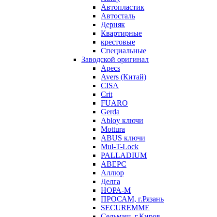
Автопластик
Автосталь
Дерняк
Квартирные
крестовые
Специальные
Заводской оригинал
Apecs
Avers (Китай)
CISA
Crit
FUARO
Gerda
Abloy ключи
Mottura
ABUS ключи
Mul-T-Lock
PALLADIUM
АВЕРС
Аллюр
Делга
НОРА-М
ПРОСАМ, г.Рязань
SECUREMME
Сельмаш, г.Киров