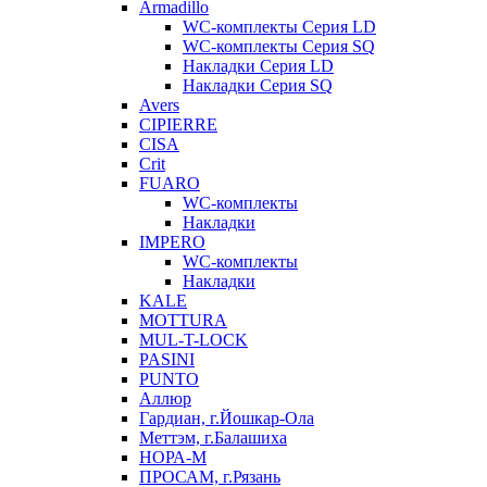
Armadillo
WC-комплекты Серия LD
WC-комплекты Серия SQ
Накладки Серия LD
Накладки Серия SQ
Avers
CIPIERRE
CISA
Crit
FUARO
WC-комплекты
Накладки
IMPERO
WC-комплекты
Накладки
KALE
MOTTURA
MUL-T-LOCK
PASINI
PUNTO
Аллюр
Гардиан, г.Йошкар-Ола
Меттэм, г.Балашиха
НОРА-М
ПРОСАМ, г.Рязань