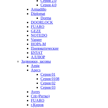
Серия 2.0
Серия 4.0
Armadillo
Diplomat
Dorma
DOORLOCK
FUARO
GEZE
NOTEDO
Vanger
НОРА-М
Пневматические
БУЛАТ
АЛЛЮР
Задвижки, засовы
Amig
Apecs
Серия 01
Серия 0108
Серия 02
Серия 03
Avers
Crit (Ритко)
FUARO
г.Киров