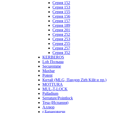
Серия 152
Серия 153
Серия 155
Серия 156
Серия 157
Серия 189
Серия 201
Серия 252
Серия 253
Серия 255
Серия 257
Серия 352
KERBEROS
Lob Польша
Securemme
Maxbar
Potent
Китай (MLG, Пандор Zirh Kilit и пр.)
MOTTURA
MUL-T-LOCK
Palladium
Serrature/Pointlock
Tesa (Испания)
Аллюр
г.Барановичи