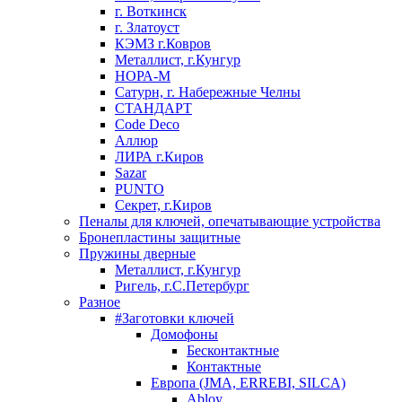
г. Воткинск
г. Златоуст
КЭМЗ г.Ковров
Металлист, г.Кунгур
НОРА-М
Сатурн, г. Набережные Челны
СТАНДАРТ
Code Deco
Аллюр
ЛИРА г.Киров
Sazar
PUNTO
Секрет, г.Киров
Пеналы для ключей, опечатывающие устройства
Бронепластины защитные
Пружины дверные
Металлист, г.Кунгур
Ригель, г.С.Петербург
Разное
#Заготовки ключей
Домофоны
Бесконтактные
Контактные
Европа (JMA, ERREBI, SILCA)
Abloy