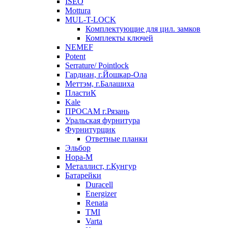
ISEO
Mottura
MUL-T-LOCK
Комплектующие для цил. замков
Комплекты ключей
NEMEF
Potent
Serrature/ Pointlock
Гардиан, г.Йошкар-Ола
Меттэм, г.Балашиха
ПластиК
Kale
ПРОСАМ г.Рязань
Уральская фурнитура
Фурнитурщик
Ответные планки
Эльбор
Нора-М
Металлист, г.Кунгур
Батарейки
Duracell
Energizer
Renata
TMI
Varta