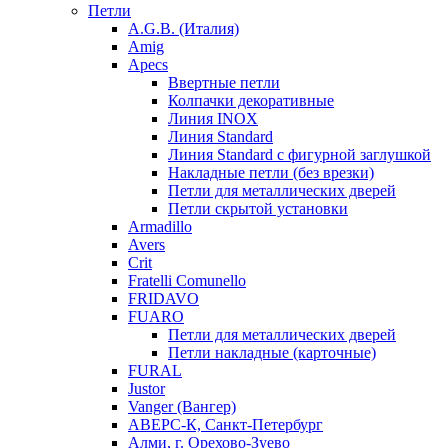
Петли
A.G.B. (Италия)
Amig
Apecs
Ввертные петли
Колпачки декоративные
Линия INOX
Линия Standard
Линия Standard с фигурной заглушкой
Накладные петли (без врезки)
Петли для металлических дверей
Петли скрытой установки
Armadillo
Avers
Crit
Fratelli Comunello
FRIDAVO
FUARO
Петли для металлических дверей
Петли накладные (карточные)
FURAL
Justor
Vanger (Вангер)
АВЕРС-К, Санкт-Петербург
Алми, г. Орехово-Зуево