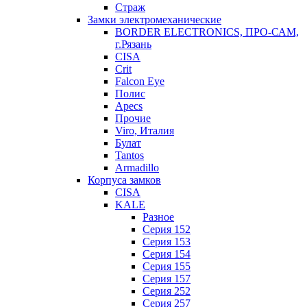
Страж
Замки электромеханические
BORDER ELECTRONICS, ПРО-САМ,
г.Рязань
CISA
Crit
Falcon Eye
Полис
Apecs
Прочие
Viro, Италия
Булат
Tantos
Armadillo
Корпуса замков
CISA
KALE
Разное
Серия 152
Серия 153
Серия 154
Серия 155
Серия 157
Серия 252
Серия 257