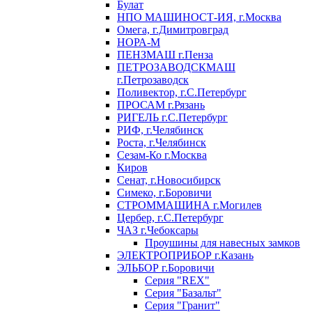
Булат
НПО МАШИНОСТ-ИЯ, г.Москва
Омега, г.Димитровград
НОРА-М
ПЕНЗМАШ г.Пенза
ПЕТРОЗАВОДСКМАШ
г.Петрозаводск
Поливектор, г.С.Петербург
ПРОСАМ г.Рязань
РИГЕЛЬ г.С.Петербург
РИФ, г.Челябинск
Роста, г.Челябинск
Сезам-Ко г.Москва
Киров
Сенат, г.Новосибирск
Симеко, г.Боровичи
СТРОММАШИНА г.Могилев
Цербер, г.С.Петербург
ЧАЗ г.Чебоксары
Проушины для навесных замков
ЭЛЕКТРОПРИБОР г.Казань
ЭЛЬБОР г.Боровичи
Серия "REX"
Серия "Базальт"
Серия "Гранит"