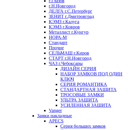
г.Глазов
г.Н.Новгород
ДЕЛГА г.С.Петербург
ЗЕНИТ г.Дмитровград
КЭМЗ г.Калуга
КЭМЗ г.Ковров
Металлист г.Кунгур
НОРА-М
Стандарт
Прочие
СЕЛЬМАШ г.Киров
СТАРТ г.Н.Новгород
ЧАЗ г.Чебоксары
ДИЗАЙН СЕРИЯ
НАБОР ЗАМКОВ ПОД ОДИН
КЛЮЧ
СЕРИЯ РОМАНТИКА
СТАНДАРТНАЯ ЗАЩИТА
ТРОСОВЫЕ ЗАМКИ
УЛЬТРА ЗАЩИТА
УСИЛЕННАЯ ЗАЩИТА
Vanger
Замки накладные
APECS
Серия больших замков