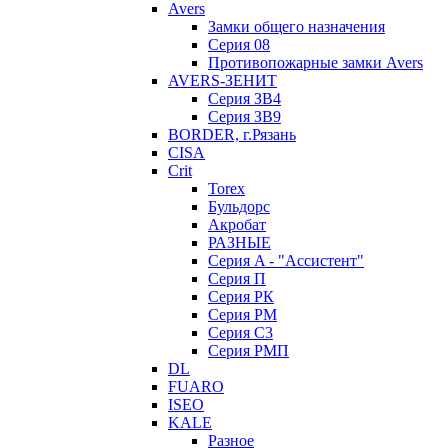
Avers
Замки общего назначения
Серия 08
Противопожарные замки Avers
AVERS-ЗЕНИТ
Серия ЗВ4
Серия ЗВ9
BORDER, г.Рязань
CISA
Crit
Torex
Бульдорс
Акробат
РАЗНЫЕ
Серия A - "Ассистент"
Серия П
Серия РК
Серия РМ
Серия С3
Серия РМП
DL
FUARO
ISEO
KALE
Разное