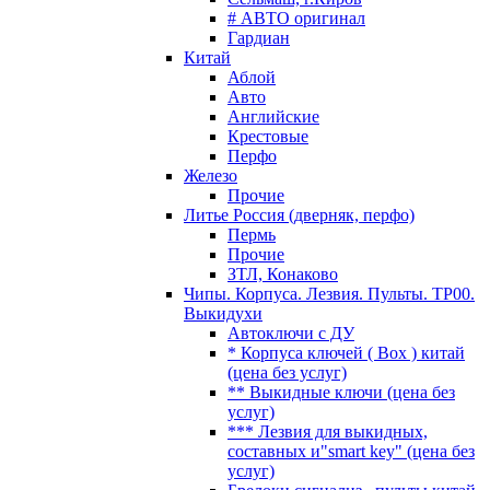
# АВТО оригинал
Гардиан
Китай
Аблой
Авто
Английские
Крестовые
Перфо
Железо
Прочие
Литье Россия (дверняк, перфо)
Пермь
Прочие
ЗТЛ, Конаково
Чипы. Корпуса. Лезвия. Пульты. TP00.
Выкидухи
Автоключи с ДУ
* Корпуса ключей ( Box ) китай
(цена без услуг)
** Выкидные ключи (цена без
услуг)
*** Лезвия для выкидных,
составных и"smart key" (цена без
услуг)