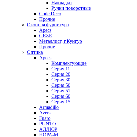
Накладки
Ручки поворотные
Code Deco
Прочие
Оконная фурнитура
Apecs
GEZE
Металлист, г.Кунгур
Прочие
Оптика
Apecs
Комплектующие
Серия 11
Серия 20
Серия 30
Серия 50
Серия 51
Серия 60
Серия 15
Armadillo
Avers
Fuaro
PUNTO
АЛЛЮР
НОРА-М