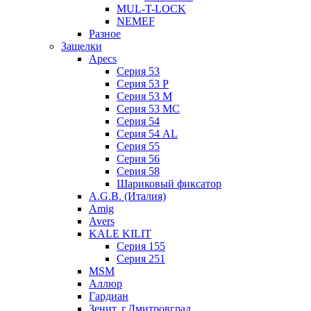
MUL-T-LOCK
NEMEF
Разное
Защелки
Apecs
Серия 53
Серия 53 P
Серия 53 М
Серия 53 МC
Серия 54
Серия 54 AL
Серия 55
Серия 56
Серия 58
Шариковый фиксатор
A.G.B. (Италия)
Amig
Avers
KALE KILIT
Серия 155
Серия 251
MSM
Аллюр
Гардиан
Зенит, г.Дмитровград