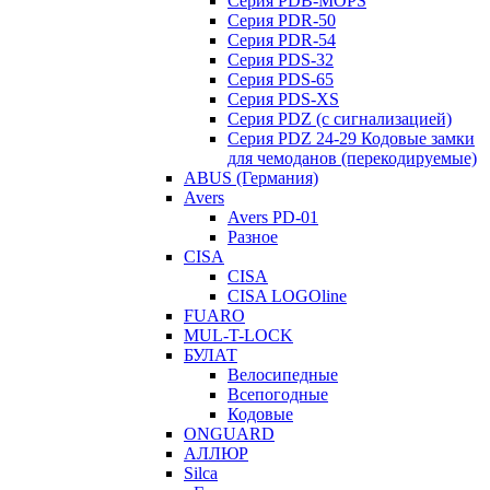
Серия PDB-MOPS
Серия PDR-50
Серия PDR-54
Серия PDS-32
Серия PDS-65
Серия PDS-XS
Серия PDZ (с сигнализацией)
Серия PDZ 24-29 Кодовые замки
для чемоданов (перекодируемые)
ABUS (Германия)
Avers
Avers PD-01
Разное
CISA
CISA
CISA LOGOline
FUARO
MUL-T-LOCK
БУЛАТ
Велосипедные
Всепогодные
Кодовые
ONGUARD
АЛЛЮР
Silca