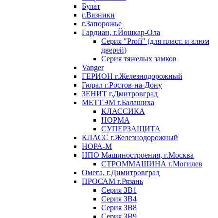
Булат
г.Вязники
г.Запорожье
Гардиан, г.Йошкар-Ола
Серия "Profi" (для пласт. и алюм
дверей)
Серия тяжелых замков
Vanger
ГЕРИОН г.Железнодорожный
Гюрал г.Ростов-на-Дону
ЗЕНИТ г.Дмитровград
МЕТТЭМ г.Балашиха
КЛАССИКА
НОРМА
СУПЕРЗАЩИТА
КЛАСС г.Железнодорожный
НОРА-М
НПО Машиностроения, г.Москва
СТРОММАШИНА г.Могилев
Омега, г.Димитровград
ПРОСАМ г.Рязань
Серия ЗВ1
Серия ЗВ4
Серия ЗВ8
Серия ЗВ9