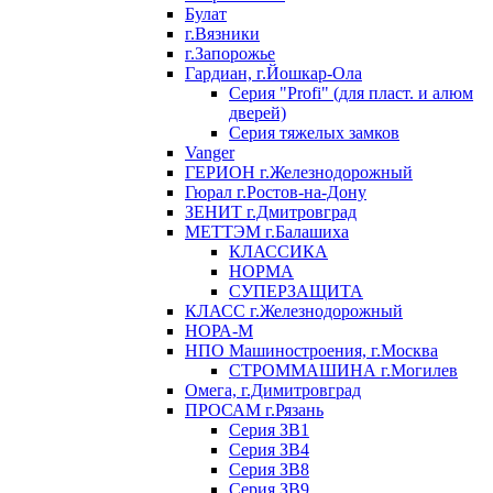
Булат
г.Вязники
г.Запорожье
Гардиан, г.Йошкар-Ола
Серия "Profi" (для пласт. и алюм
дверей)
Серия тяжелых замков
Vanger
ГЕРИОН г.Железнодорожный
Гюрал г.Ростов-на-Дону
ЗЕНИТ г.Дмитровград
МЕТТЭМ г.Балашиха
КЛАССИКА
НОРМА
СУПЕРЗАЩИТА
КЛАСС г.Железнодорожный
НОРА-М
НПО Машиностроения, г.Москва
СТРОММАШИНА г.Могилев
Омега, г.Димитровград
ПРОСАМ г.Рязань
Серия ЗВ1
Серия ЗВ4
Серия ЗВ8
Серия ЗВ9