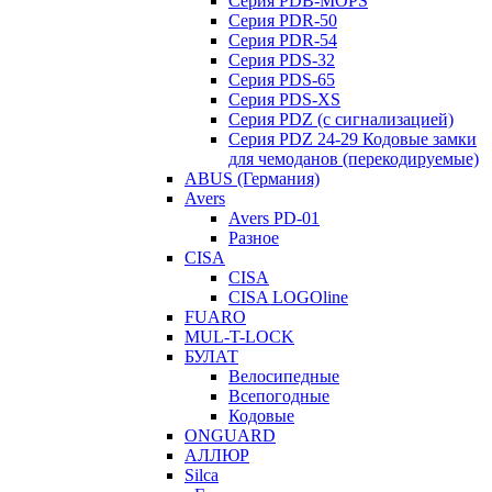
Серия PDB-MOPS
Серия PDR-50
Серия PDR-54
Серия PDS-32
Серия PDS-65
Серия PDS-XS
Серия PDZ (с сигнализацией)
Серия PDZ 24-29 Кодовые замки
для чемоданов (перекодируемые)
ABUS (Германия)
Avers
Avers PD-01
Разное
CISA
CISA
CISA LOGOline
FUARO
MUL-T-LOCK
БУЛАТ
Велосипедные
Всепогодные
Кодовые
ONGUARD
АЛЛЮР
Silca