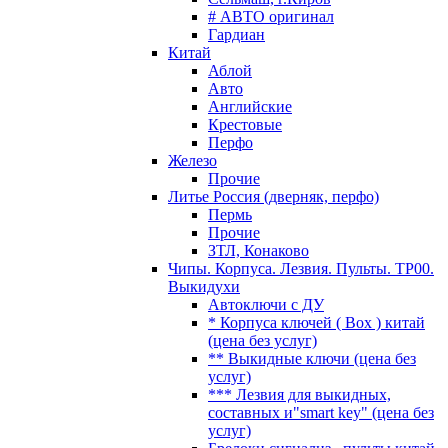
# АВТО оригинал
Гардиан
Китай
Аблой
Авто
Английские
Крестовые
Перфо
Железо
Прочие
Литье Россия (дверняк, перфо)
Пермь
Прочие
ЗТЛ, Конаково
Чипы. Корпуса. Лезвия. Пульты. TP00.
Выкидухи
Автоключи с ДУ
* Корпуса ключей ( Box ) китай
(цена без услуг)
** Выкидные ключи (цена без
услуг)
*** Лезвия для выкидных,
составных и"smart key" (цена без
услуг)