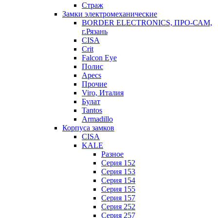
Страж
Замки электромеханические
BORDER ELECTRONICS, ПРО-САМ,
г.Рязань
CISA
Crit
Falcon Eye
Полис
Apecs
Прочие
Viro, Италия
Булат
Tantos
Armadillo
Корпуса замков
CISA
KALE
Разное
Серия 152
Серия 153
Серия 154
Серия 155
Серия 157
Серия 252
Серия 257