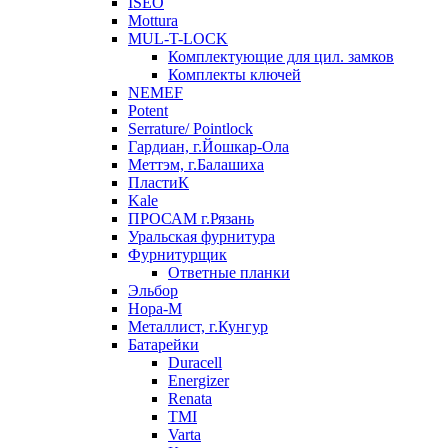
ISEO
Mottura
MUL-T-LOCK
Комплектующие для цил. замков
Комплекты ключей
NEMEF
Potent
Serrature/ Pointlock
Гардиан, г.Йошкар-Ола
Меттэм, г.Балашиха
ПластиК
Kale
ПРОСАМ г.Рязань
Уральская фурнитура
Фурнитурщик
Ответные планки
Эльбор
Нора-М
Металлист, г.Кунгур
Батарейки
Duracell
Energizer
Renata
TMI
Varta