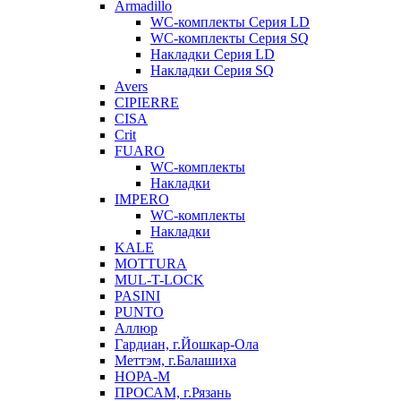
Armadillo
WC-комплекты Серия LD
WC-комплекты Серия SQ
Накладки Серия LD
Накладки Серия SQ
Avers
CIPIERRE
CISA
Crit
FUARO
WC-комплекты
Накладки
IMPERO
WC-комплекты
Накладки
KALE
MOTTURA
MUL-T-LOCK
PASINI
PUNTO
Аллюр
Гардиан, г.Йошкар-Ола
Меттэм, г.Балашиха
НОРА-М
ПРОСАМ, г.Рязань