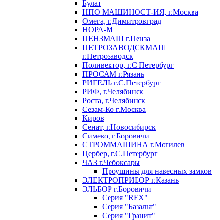
Булат
НПО МАШИНОСТ-ИЯ, г.Москва
Омега, г.Димитровград
НОРА-М
ПЕНЗМАШ г.Пенза
ПЕТРОЗАВОДСКМАШ
г.Петрозаводск
Поливектор, г.С.Петербург
ПРОСАМ г.Рязань
РИГЕЛЬ г.С.Петербург
РИФ, г.Челябинск
Роста, г.Челябинск
Сезам-Ко г.Москва
Киров
Сенат, г.Новосибирск
Симеко, г.Боровичи
СТРОММАШИНА г.Могилев
Цербер, г.С.Петербург
ЧАЗ г.Чебоксары
Проушины для навесных замков
ЭЛЕКТРОПРИБОР г.Казань
ЭЛЬБОР г.Боровичи
Серия "REX"
Серия "Базальт"
Серия "Гранит"