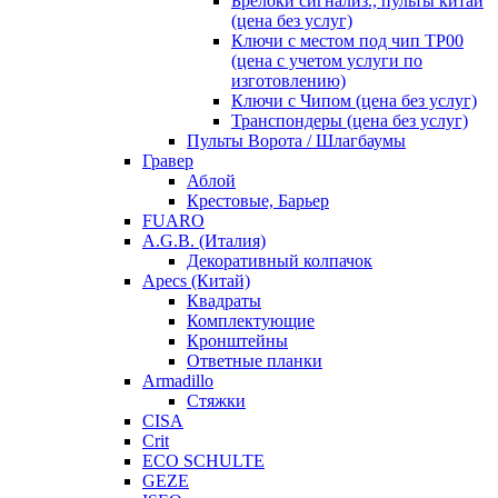
Брелоки сигнализ., пульты китай
(цена без услуг)
Ключи с местом под чип TP00
(цена с учетом услуги по
изготовлению)
Ключи с Чипом (цена без услуг)
Транспондеры (цена без услуг)
Пульты Ворота / Шлагбаумы
Гравер
Аблой
Крестовые, Барьер
FUARO
A.G.B. (Италия)
Декоративный колпачок
Apecs (Китай)
Квадраты
Комплектующие
Кронштейны
Ответные планки
Armadillo
Стяжки
CISA
Crit
ECO SCHULTE
GEZE