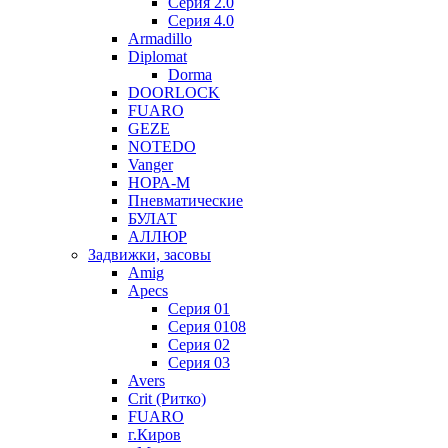
Серия 2.0
Серия 4.0
Armadillo
Diplomat
Dorma
DOORLOCK
FUARO
GEZE
NOTEDO
Vanger
НОРА-М
Пневматические
БУЛАТ
АЛЛЮР
Задвижки, засовы
Amig
Apecs
Серия 01
Серия 0108
Серия 02
Серия 03
Avers
Crit (Ритко)
FUARO
г.Киров