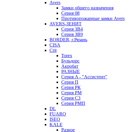
Avers
Замки общего назначения
Серия 08
Противопожарные замки Avers
AVERS-ЗЕНИТ
Серия ЗВ4
Серия ЗВ9
BORDER, г.Рязань
CISA
Crit
Torex
Бульдорс
Акробат
РАЗНЫЕ
Серия A - "Ассистент"
Серия П
Серия РК
Серия РМ
Серия С3
Серия РМП
DL
FUARO
ISEO
KALE
Разное