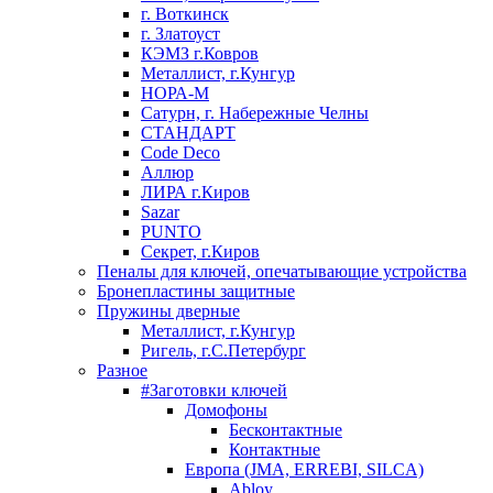
г. Воткинск
г. Златоуст
КЭМЗ г.Ковров
Металлист, г.Кунгур
НОРА-М
Сатурн, г. Набережные Челны
СТАНДАРТ
Code Deco
Аллюр
ЛИРА г.Киров
Sazar
PUNTO
Секрет, г.Киров
Пеналы для ключей, опечатывающие устройства
Бронепластины защитные
Пружины дверные
Металлист, г.Кунгур
Ригель, г.С.Петербург
Разное
#Заготовки ключей
Домофоны
Бесконтактные
Контактные
Европа (JMA, ERREBI, SILCA)
Abloy