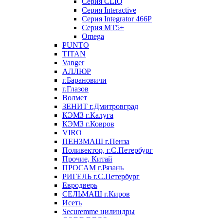
Серия CLIQ
Серия Interactive
Серия Integrator 466P
Серия MT5+
Omega
PUNTO
TITAN
Vanger
АЛЛЮР
г.Барановичи
г.Глазов
Волмет
ЗЕНИТ г.Дмитровград
КЭМЗ г.Калуга
КЭМЗ г.Ковров
VIRO
ПЕНЗМАШ г.Пенза
Поливектор, г.С.Петербург
Прочие, Китай
ПРОСАМ г.Рязань
РИГЕЛЬ г.С.Петербург
Евродверь
СЕЛЬМАШ г.Киров
Исеть
Securemme цилиндры