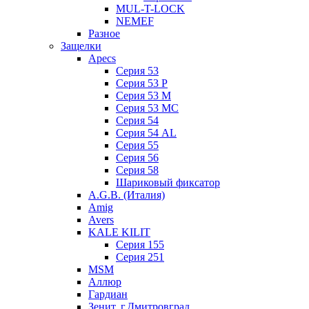
MUL-T-LOCK
NEMEF
Разное
Защелки
Apecs
Серия 53
Серия 53 P
Серия 53 М
Серия 53 МC
Серия 54
Серия 54 AL
Серия 55
Серия 56
Серия 58
Шариковый фиксатор
A.G.B. (Италия)
Amig
Avers
KALE KILIT
Серия 155
Серия 251
MSM
Аллюр
Гардиан
Зенит, г.Дмитровград