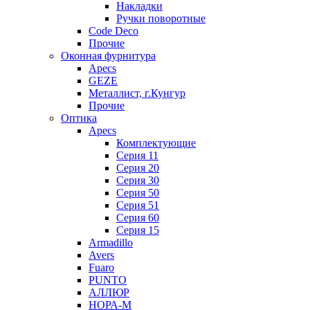
Накладки
Ручки поворотные
Code Deco
Прочие
Оконная фурнитура
Apecs
GEZE
Металлист, г.Кунгур
Прочие
Оптика
Apecs
Комплектующие
Серия 11
Серия 20
Серия 30
Серия 50
Серия 51
Серия 60
Серия 15
Armadillo
Avers
Fuaro
PUNTO
АЛЛЮР
НОРА-М