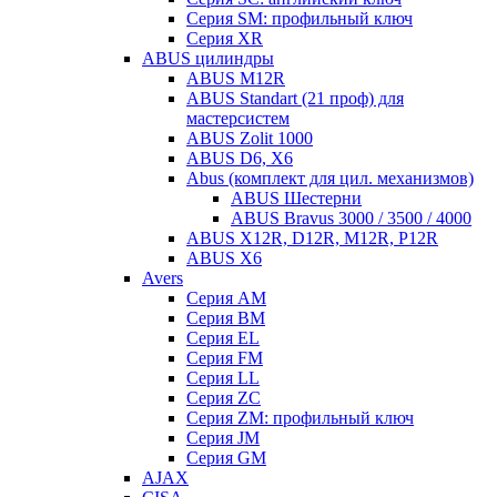
Серия SM: профильный ключ
Серия XR
ABUS цилиндры
ABUS M12R
ABUS Standart (21 проф) для
мастерсистем
ABUS Zolit 1000
ABUS D6, X6
Abus (комплект для цил. механизмов)
ABUS Шестерни
ABUS Bravus 3000 / 3500 / 4000
ABUS X12R, D12R, M12R, P12R
ABUS X6
Avers
Серия AM
Серия BM
Серия EL
Серия FM
Серия LL
Серия ZC
Серия ZM: профильный ключ
Серия JM
Серия GM
AJAX