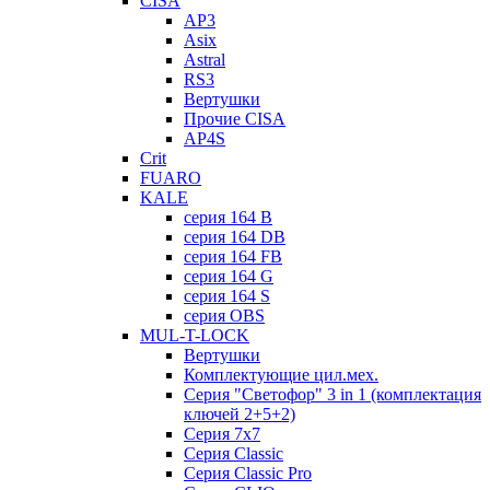
CISA
AP3
Asix
Astral
RS3
Вертушки
Прочие CISA
AP4S
Crit
FUARO
KALE
серия 164 B
серия 164 DB
серия 164 FB
серия 164 G
серия 164 S
серия OBS
MUL-T-LOCK
Вертушки
Комплектующие цил.мех.
Серия "Светофор" 3 in 1 (комплектация
ключей 2+5+2)
Серия 7х7
Серия Classic
Серия Classic Pro