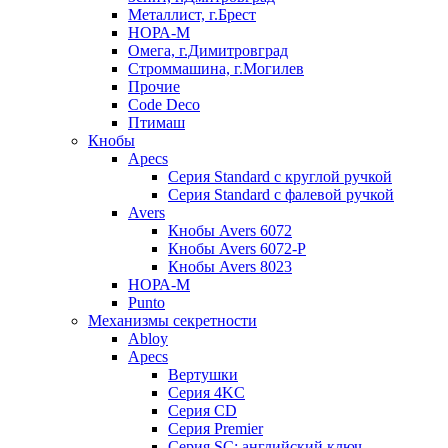
Металлист, г.Брест
НОРА-М
Омега, г.Димитровград
Строммашина, г.Могилев
Прочие
Code Deco
Птимаш
Кнобы
Apecs
Серия Standard с круглой ручкой
Серия Standard с фалевой ручкой
Avers
Кнобы Avers 6072
Кнобы Avers 6072-P
Кнобы Avers 8023
НОРА-М
Punto
Механизмы секретности
Abloy
Apecs
Вертушки
Серия 4KC
Серия CD
Серия Premier
Серия SC: английский ключ