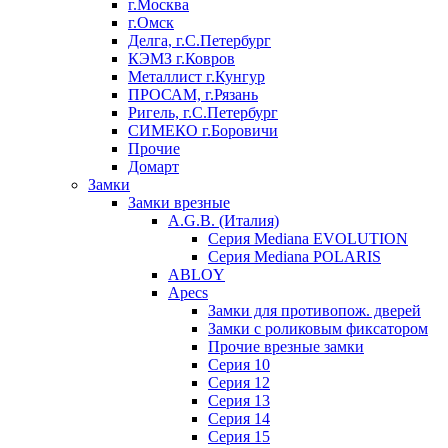
г.Москва
г.Омск
Делга, г.С.Петербург
КЭМЗ г.Ковров
Металлист г.Кунгур
ПРОСАМ, г.Рязань
Ригель, г.С.Петербург
СИМЕКО г.Боровичи
Прочие
Домарт
Замки
Замки врезные
A.G.B. (Италия)
Серия Mediana EVOLUTION
Серия Mediana POLARIS
ABLOY
Apecs
Замки для противопож. дверей
Замки с роликовым фиксатором
Прочие врезные замки
Серия 10
Серия 12
Серия 13
Серия 14
Серия 15