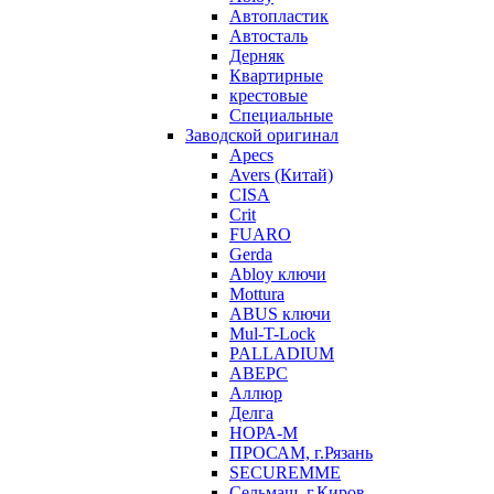
Автопластик
Автосталь
Дерняк
Квартирные
крестовые
Специальные
Заводской оригинал
Apecs
Avers (Китай)
CISA
Crit
FUARO
Gerda
Abloy ключи
Mottura
ABUS ключи
Mul-T-Lock
PALLADIUM
АВЕРС
Аллюр
Делга
НОРА-М
ПРОСАМ, г.Рязань
SECUREMME
Сельмаш, г.Киров