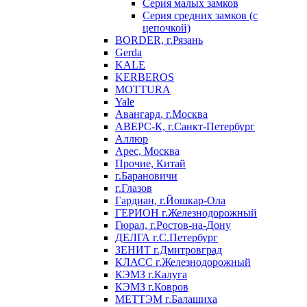
Серия малых замков
Серия средних замков (с
цепочкой)
BORDER, г.Рязань
Gerda
KALE
KERBEROS
MOTTURA
Yale
Авангард, г.Москва
АВЕРС-К, г.Санкт-Петербург
Аллюр
Арес, Москва
Прочие, Китай
г.Барановичи
г.Глазов
Гардиан, г.Йошкар-Ола
ГЕРИОН г.Железнодорожный
Гюрал, г.Ростов-на-Дону
ДЕЛГА г.С.Петербург
ЗЕНИТ г.Дмитровград
КЛАСС г.Железнодорожный
КЭМЗ г.Калуга
КЭМЗ г.Ковров
МЕТТЭМ г.Балашиха