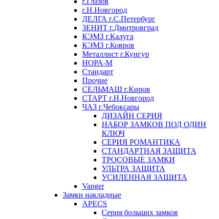
г.Глазов
г.Н.Новгород
ДЕЛГА г.С.Петербург
ЗЕНИТ г.Дмитровград
КЭМЗ г.Калуга
КЭМЗ г.Ковров
Металлист г.Кунгур
НОРА-М
Стандарт
Прочие
СЕЛЬМАШ г.Киров
СТАРТ г.Н.Новгород
ЧАЗ г.Чебоксары
ДИЗАЙН СЕРИЯ
НАБОР ЗАМКОВ ПОД ОДИН
КЛЮЧ
СЕРИЯ РОМАНТИКА
СТАНДАРТНАЯ ЗАЩИТА
ТРОСОВЫЕ ЗАМКИ
УЛЬТРА ЗАЩИТА
УСИЛЕННАЯ ЗАЩИТА
Vanger
Замки накладные
APECS
Серия больших замков