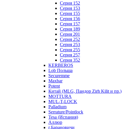
Серия 152
Серия 153
Серия 155
Серия 156
Серия 157
Серия 189
Серия 201
Серия 252
Серия 253
Серия 255
Серия 257
Серия 352
KERBEROS
Lob Польша
Securemme
Maxbar
Potent
Китай (MLG, Пандор Zirh Kilit и пр.)
MOTTURA
MUL-T-LOCK
Palladium
Serrature/Pointlock
Tesa (Испания)
Аллюр
г.Барановичи