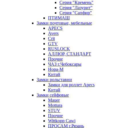
Серия "Кремень"
Серия "Лазурит"
Серия "Сапфир"
ПТИМАШ
Замки почтовые, мебельные
APECS
Avers
Crit
GTV
RUSLOCK
АЛЛЮР, СТАНДАРТ
Прочие
ЧАЗ г.Чебоксары
Нора-М
Китай
Замки рольставни
Замки для роллет Apecs
Китай
Замки сейфовые
Mauer
Mottura
STUV
Прочие
Wittkopp Cawi
ПРОСАМ г.Рязань