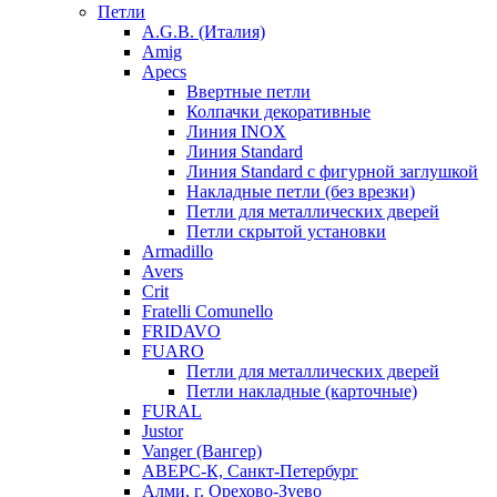
Петли
A.G.B. (Италия)
Amig
Apecs
Ввертные петли
Колпачки декоративные
Линия INOX
Линия Standard
Линия Standard с фигурной заглушкой
Накладные петли (без врезки)
Петли для металлических дверей
Петли скрытой установки
Armadillo
Avers
Crit
Fratelli Comunello
FRIDAVO
FUARO
Петли для металлических дверей
Петли накладные (карточные)
FURAL
Justor
Vanger (Вангер)
АВЕРС-К, Санкт-Петербург
Алми, г. Орехово-Зуево