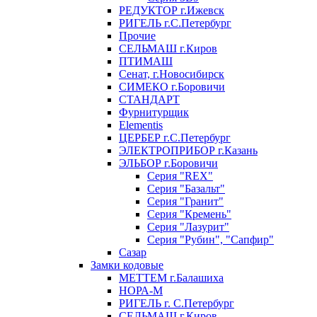
РЕДУКТОР г.Ижевск
РИГЕЛЬ г.С.Петербург
Прочие
СЕЛЬМАШ г.Киров
ПТИМАШ
Сенат, г.Новосибирск
СИМЕКО г.Боровичи
СТАНДАРТ
Фурнитурщик
Elementis
ЦЕРБЕР г.С.Петербург
ЭЛЕКТРОПРИБОР г.Казань
ЭЛЬБОР г.Боровичи
Серия "REX"
Серия "Базальт"
Серия "Гранит"
Серия "Кремень"
Серия "Лазурит"
Серия "Рубин", "Сапфир"
Сазар
Замки кодовые
МЕТТЕМ г.Балашиха
НОРА-М
РИГЕЛЬ г. С.Петербург
СЕЛЬМАШ г.Киров