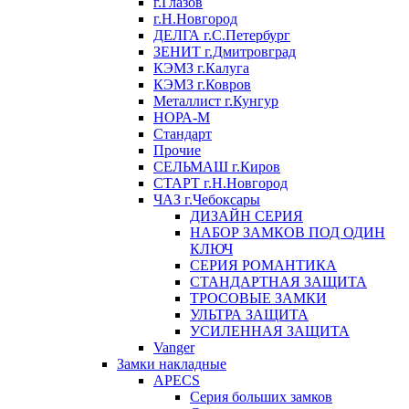
г.Глазов
г.Н.Новгород
ДЕЛГА г.С.Петербург
ЗЕНИТ г.Дмитровград
КЭМЗ г.Калуга
КЭМЗ г.Ковров
Металлист г.Кунгур
НОРА-М
Стандарт
Прочие
СЕЛЬМАШ г.Киров
СТАРТ г.Н.Новгород
ЧАЗ г.Чебоксары
ДИЗАЙН СЕРИЯ
НАБОР ЗАМКОВ ПОД ОДИН
КЛЮЧ
СЕРИЯ РОМАНТИКА
СТАНДАРТНАЯ ЗАЩИТА
ТРОСОВЫЕ ЗАМКИ
УЛЬТРА ЗАЩИТА
УСИЛЕННАЯ ЗАЩИТА
Vanger
Замки накладные
APECS
Серия больших замков