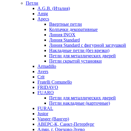
Петли
A.G.B. (Италия)
Amig
Apecs
Ввертные петли
Колпачки декоративные
Линия INOX
Линия Standard
Линия Standard с фигурной заглушкой
Накладные петли (без врезки)
Петли для металлических дверей
Петли скрытой установки
Armadillo
Avers
Crit
Fratelli Comunello
FRIDAVO
FUARO
Петли для металлических дверей
Петли накладные (карточные)
FURAL
Justor
Vanger (Вангер)
АВЕРС-К, Санкт-Петербург
Алми, г. Орехово-Зуево