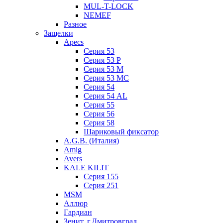
MUL-T-LOCK
NEMEF
Разное
Защелки
Apecs
Серия 53
Серия 53 P
Серия 53 М
Серия 53 МC
Серия 54
Серия 54 AL
Серия 55
Серия 56
Серия 58
Шариковый фиксатор
A.G.B. (Италия)
Amig
Avers
KALE KILIT
Серия 155
Серия 251
MSM
Аллюр
Гардиан
Зенит, г.Дмитровград