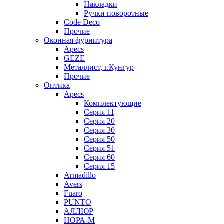
Накладки
Ручки поворотные
Code Deco
Прочие
Оконная фурнитура
Apecs
GEZE
Металлист, г.Кунгур
Прочие
Оптика
Apecs
Комплектующие
Серия 11
Серия 20
Серия 30
Серия 50
Серия 51
Серия 60
Серия 15
Armadillo
Avers
Fuaro
PUNTO
АЛЛЮР
НОРА-М