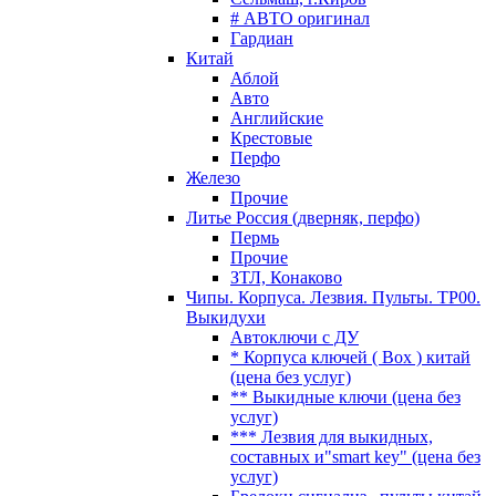
# АВТО оригинал
Гардиан
Китай
Аблой
Авто
Английские
Крестовые
Перфо
Железо
Прочие
Литье Россия (дверняк, перфо)
Пермь
Прочие
ЗТЛ, Конаково
Чипы. Корпуса. Лезвия. Пульты. TP00.
Выкидухи
Автоключи с ДУ
* Корпуса ключей ( Box ) китай
(цена без услуг)
** Выкидные ключи (цена без
услуг)
*** Лезвия для выкидных,
составных и"smart key" (цена без
услуг)