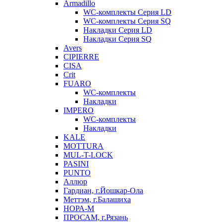
Armadillo
WC-комплекты Серия LD
WC-комплекты Серия SQ
Накладки Серия LD
Накладки Серия SQ
Avers
CIPIERRE
CISA
Crit
FUARO
WC-комплекты
Накладки
IMPERO
WC-комплекты
Накладки
KALE
MOTTURA
MUL-T-LOCK
PASINI
PUNTO
Аллюр
Гардиан, г.Йошкар-Ола
Меттэм, г.Балашиха
НОРА-М
ПРОСАМ, г.Рязань