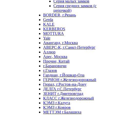
Серия малых замков
Серия средних замков (с
цепочкой)
BORDER, г.Рязань
Gerda
KALE
KERBEROS
MOTTURA
Yale
Авангард, г.Москва
АВЕРС-К, г.Санкт-Петербург
Аллюр
Арес, Москва
Прочие, Китай
г.Барановичи
г.Глазов
Гардиан, г.Йошкар-Ола
ГЕРИОН г.Железнодорожный
Гюрал, г.Ростов-на-Дону
ДЕЛГА г.С.Петербург
ЗЕНИТ г.Дмитровград
КЛАСС г.Железнодорожный
КЭМЗ г.Калуга
КЭМЗ г.Ковров
МЕТТЭМ г.Балашиха