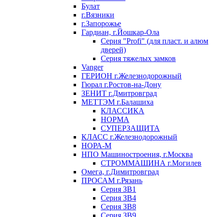
Булат
г.Вязники
г.Запорожье
Гардиан, г.Йошкар-Ола
Серия "Profi" (для пласт. и алюм
дверей)
Серия тяжелых замков
Vanger
ГЕРИОН г.Железнодорожный
Гюрал г.Ростов-на-Дону
ЗЕНИТ г.Дмитровград
МЕТТЭМ г.Балашиха
КЛАССИКА
НОРМА
СУПЕРЗАЩИТА
КЛАСС г.Железнодорожный
НОРА-М
НПО Машиностроения, г.Москва
СТРОММАШИНА г.Могилев
Омега, г.Димитровград
ПРОСАМ г.Рязань
Серия ЗВ1
Серия ЗВ4
Серия ЗВ8
Серия ЗВ9