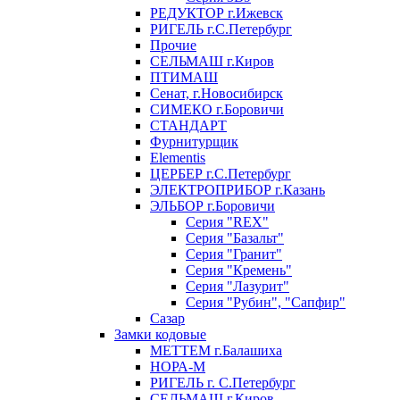
РЕДУКТОР г.Ижевск
РИГЕЛЬ г.С.Петербург
Прочие
СЕЛЬМАШ г.Киров
ПТИМАШ
Сенат, г.Новосибирск
СИМЕКО г.Боровичи
СТАНДАРТ
Фурнитурщик
Elementis
ЦЕРБЕР г.С.Петербург
ЭЛЕКТРОПРИБОР г.Казань
ЭЛЬБОР г.Боровичи
Серия "REX"
Серия "Базальт"
Серия "Гранит"
Серия "Кремень"
Серия "Лазурит"
Серия "Рубин", "Сапфир"
Сазар
Замки кодовые
МЕТТЕМ г.Балашиха
НОРА-М
РИГЕЛЬ г. С.Петербург
СЕЛЬМАШ г.Киров