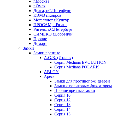
г.Москва
г.Омск
Делга, г.С.Петербург
КЭМЗ г.Ковров
Металлист г.Кунгур
ПРОСАМ, г.Рязань
Ригель, г.С.Петербург
СИМЕКО г.Боровичи
Прочие
Домарт
Замки
Замки врезные
A.G.B. (Италия)
Серия Mediana EVOLUTION
Серия Mediana POLARIS
ABLOY
Apecs
Замки для противопож. дверей
Замки с роликовым фиксатором
Прочие врезные замки
Серия 10
Серия 12
Серия 13
Серия 14
Серия 15