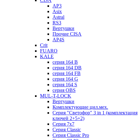
CISA
AP3
Asix
Astral
RS3
Вертушки
Прочие CISA
AP4S
Crit
FUARO
KALE
серия 164 B
серия 164 DB
серия 164 FB
серия 164 G
серия 164 S
серия OBS
MUL-T-LOCK
Вертушки
Комплектующие цил.мех.
Серия "Светофор" 3 in 1 (комплектация
ключей 2+5+2)
Серия 7х7
Серия Classic
Серия Classic Pro