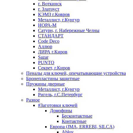
г. Воткинск
г. Златоуст
КЭМЗ г.Ковров
Металлист, г.Кунгур
НОРА-М
Сатурн, г. Набережные Челны
СТАНДАРТ
Code Deco
Аллюр
ЛИРА г.Киров
Sazar
PUNTO
Секрет, г.Киров
Пеналы для ключей, опечатывающие устройства
Бронепластины защитные
Пружины дверные
Металлист, г.Кунгур
Ригель, г.С.Петербург
Разное
#Заготовки ключей
Домофоны
Бесконтактные
Контактные
Европа (JMA, ERREBI, SILCA)
Abloy