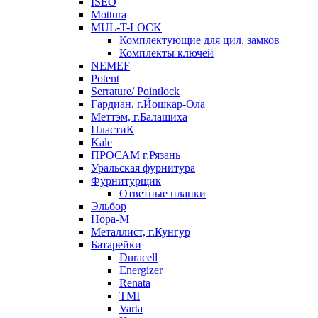
ISEO
Mottura
MUL-T-LOCK
Комплектующие для цил. замков
Комплекты ключей
NEMEF
Potent
Serrature/ Pointlock
Гардиан, г.Йошкар-Ола
Меттэм, г.Балашиха
ПластиК
Kale
ПРОСАМ г.Рязань
Уральская фурнитура
Фурнитурщик
Ответные планки
Эльбор
Нора-М
Металлист, г.Кунгур
Батарейки
Duracell
Energizer
Renata
TMI
Varta