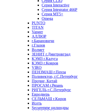
Серия CLIQ
Серия Interactive
Серия Integrator 466P
Серия MT5+
Omega
PUNTO
TITAN
Vanger
АЛЛЮР
г.Барановичи
г.Глазов
Волмет
ЗЕНИТ г.Дмитровград
КЭМЗ г.Калуга
КЭМЗ г.Ковров
VIRO
ПЕНЗМАШ г.Пенза
Поливектор, г.С.Петербург
Прочие, Китай
ПРОСАМ г.Рязань
РИГЕЛЬ г.С.Петербург
Евродверь
СЕЛЬМАШ г.Киров
Исеть
Securemme цилиндры