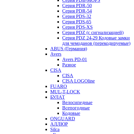
Серия PDB-MOPS
Серия PDR-50
Серия PDR-54
Серия PDS-32
Серия PDS-65
Серия PDS-XS
Серия PDZ (с сигнализацией)
Серия PDZ 24-29 Кодовые замки
для чемоданов (перекодируемые)
ABUS (Германия)
Avers
Avers PD-01
Разное
CISA
CISA
CISA LOGOline
FUARO
MUL-T-LOCK
БУЛАТ
Велосипедные
Всепогодные
Кодовые
ONGUARD
АЛЛЮР
Silca