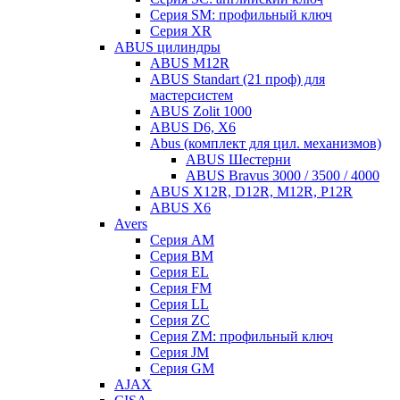
Серия SM: профильный ключ
Серия XR
ABUS цилиндры
ABUS M12R
ABUS Standart (21 проф) для
мастерсистем
ABUS Zolit 1000
ABUS D6, X6
Abus (комплект для цил. механизмов)
ABUS Шестерни
ABUS Bravus 3000 / 3500 / 4000
ABUS X12R, D12R, M12R, P12R
ABUS X6
Avers
Серия AM
Серия BM
Серия EL
Серия FM
Серия LL
Серия ZC
Серия ZM: профильный ключ
Серия JM
Серия GM
AJAX