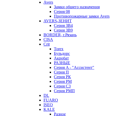
Avers
Замки общего назначения
Серия 08
Противопожарные замки Avers
AVERS-ЗЕНИТ
Серия ЗВ4
Серия ЗВ9
BORDER, г.Рязань
CISA
Crit
Torex
Бульдорс
Акробат
РАЗНЫЕ
Серия A - "Ассистент"
Серия П
Серия РК
Серия РМ
Серия С3
Серия РМП
DL
FUARO
ISEO
KALE
Разное