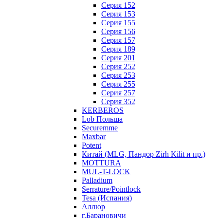
Серия 152
Серия 153
Серия 155
Серия 156
Серия 157
Серия 189
Серия 201
Серия 252
Серия 253
Серия 255
Серия 257
Серия 352
KERBEROS
Lob Польша
Securemme
Maxbar
Potent
Китай (MLG, Пандор Zirh Kilit и пр.)
MOTTURA
MUL-T-LOCK
Palladium
Serrature/Pointlock
Tesa (Испания)
Аллюр
г.Барановичи