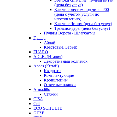
Брелоки сигнализ., пульты китай
(цена без услуг)
Ключи с местом под чип TP00
(цена с учетом услуги по
изготовлению)
Ключи с Чипом (цена без услуг)
Транспондеры (цена без услуг)
Пульты Ворота / Шлагбаумы
Гравер
Аблой
Крестовые, Барьер
FUARO
A.G.B. (Италия)
Декоративный колпачок
Apecs (Китай)
Квадраты
Комплектующие
Кронштейны
Ответные планки
Armadillo
Стяжки
CISA
Crit
ECO SCHULTE
GEZE