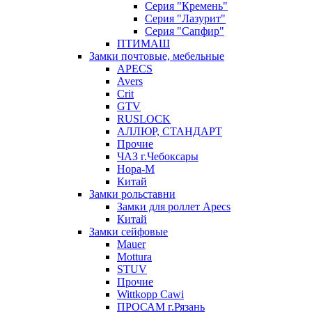
Серия "Кремень"
Серия "Лазурит"
Серия "Сапфир"
ПТИМАШ
Замки почтовые, мебельные
APECS
Avers
Crit
GTV
RUSLOCK
АЛЛЮР, СТАНДАРТ
Прочие
ЧАЗ г.Чебоксары
Нора-М
Китай
Замки рольставни
Замки для роллет Apecs
Китай
Замки сейфовые
Mauer
Mottura
STUV
Прочие
Wittkopp Cawi
ПРОСАМ г.Рязань