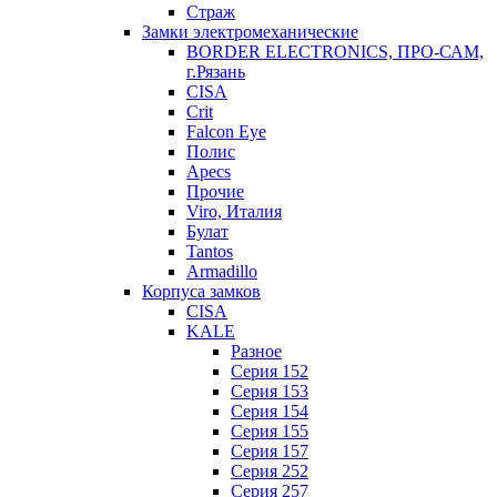
Страж
Замки электромеханические
BORDER ELECTRONICS, ПРО-САМ,
г.Рязань
CISA
Crit
Falcon Eye
Полис
Apecs
Прочие
Viro, Италия
Булат
Tantos
Armadillo
Корпуса замков
CISA
KALE
Разное
Серия 152
Серия 153
Серия 154
Серия 155
Серия 157
Серия 252
Серия 257