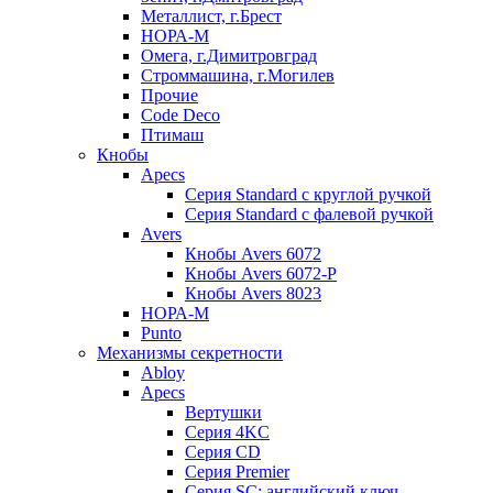
Металлист, г.Брест
НОРА-М
Омега, г.Димитровград
Строммашина, г.Могилев
Прочие
Code Deco
Птимаш
Кнобы
Apecs
Серия Standard с круглой ручкой
Серия Standard с фалевой ручкой
Avers
Кнобы Avers 6072
Кнобы Avers 6072-P
Кнобы Avers 8023
НОРА-М
Punto
Механизмы секретности
Abloy
Apecs
Вертушки
Серия 4KC
Серия CD
Серия Premier
Серия SC: английский ключ