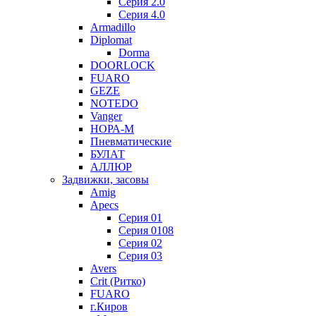
Серия 2.0
Серия 4.0
Armadillo
Diplomat
Dorma
DOORLOCK
FUARO
GEZE
NOTEDO
Vanger
НОРА-М
Пневматические
БУЛАТ
АЛЛЮР
Задвижки, засовы
Amig
Apecs
Серия 01
Серия 0108
Серия 02
Серия 03
Avers
Crit (Ритко)
FUARO
г.Киров