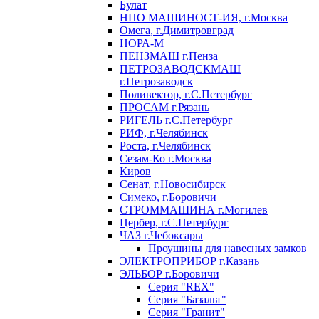
Булат
НПО МАШИНОСТ-ИЯ, г.Москва
Омега, г.Димитровград
НОРА-М
ПЕНЗМАШ г.Пенза
ПЕТРОЗАВОДСКМАШ
г.Петрозаводск
Поливектор, г.С.Петербург
ПРОСАМ г.Рязань
РИГЕЛЬ г.С.Петербург
РИФ, г.Челябинск
Роста, г.Челябинск
Сезам-Ко г.Москва
Киров
Сенат, г.Новосибирск
Симеко, г.Боровичи
СТРОММАШИНА г.Могилев
Цербер, г.С.Петербург
ЧАЗ г.Чебоксары
Проушины для навесных замков
ЭЛЕКТРОПРИБОР г.Казань
ЭЛЬБОР г.Боровичи
Серия "REX"
Серия "Базальт"
Серия "Гранит"