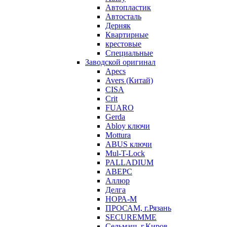
Автопластик
Автосталь
Дерняк
Квартирные
крестовые
Специальные
Заводской оригинал
Apecs
Avers (Китай)
CISA
Crit
FUARO
Gerda
Abloy ключи
Mottura
ABUS ключи
Mul-T-Lock
PALLADIUM
АВЕРС
Аллюр
Делга
НОРА-М
ПРОСАМ, г.Рязань
SECUREMME
Сельмаш, г.Киров