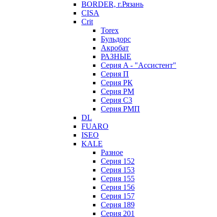
BORDER, г.Рязань
CISA
Crit
Torex
Бульдорс
Акробат
РАЗНЫЕ
Серия A - "Ассистент"
Серия П
Серия РК
Серия РМ
Серия С3
Серия РМП
DL
FUARO
ISEO
KALE
Разное
Серия 152
Серия 153
Серия 155
Серия 156
Серия 157
Серия 189
Серия 201