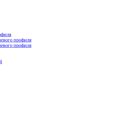
офиля
иевого профиля
иевого профиля
й