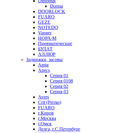
Diplomat
Dorma
DOORLOCK
FUARO
GEZE
NOTEDO
Vanger
НОРА-М
Пневматические
БУЛАТ
АЛЛЮР
Задвижки, засовы
Amig
Apecs
Серия 01
Серия 0108
Серия 02
Серия 03
Avers
Crit (Ритко)
FUARO
г.Киров
г.Москва
г.Омск
Делга, г.С.Петербург