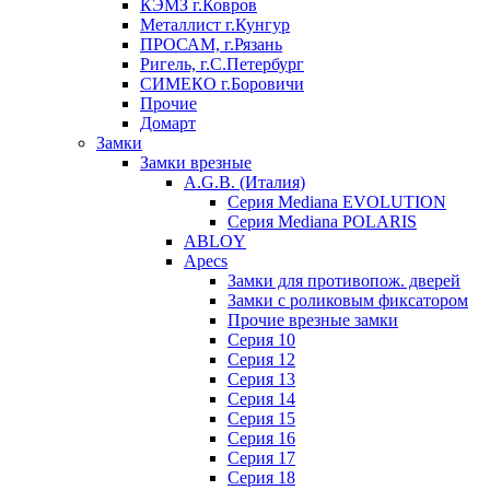
КЭМЗ г.Ковров
Металлист г.Кунгур
ПРОСАМ, г.Рязань
Ригель, г.С.Петербург
СИМЕКО г.Боровичи
Прочие
Домарт
Замки
Замки врезные
A.G.B. (Италия)
Серия Mediana EVOLUTION
Серия Mediana POLARIS
ABLOY
Apecs
Замки для противопож. дверей
Замки с роликовым фиксатором
Прочие врезные замки
Серия 10
Серия 12
Серия 13
Серия 14
Серия 15
Серия 16
Серия 17
Серия 18