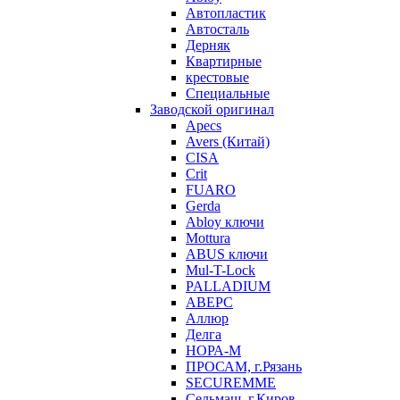
Автопластик
Автосталь
Дерняк
Квартирные
крестовые
Специальные
Заводской оригинал
Apecs
Avers (Китай)
CISA
Crit
FUARO
Gerda
Abloy ключи
Mottura
ABUS ключи
Mul-T-Lock
PALLADIUM
АВЕРС
Аллюр
Делга
НОРА-М
ПРОСАМ, г.Рязань
SECUREMME
Сельмаш, г.Киров