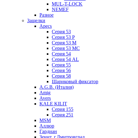
MUL-T-LOCK
NEMEF
Разное
Защелки
Apecs
Серия 53
Серия 53 P
Серия 53 М
Серия 53 МC
Серия 54
Серия 54 AL
Серия 55
Серия 56
Серия 58
Шариковый фиксатор
A.G.B. (Италия)
Amig
Avers
KALE KILIT
Серия 155
Серия 251
MSM
Аллюр
Гардиан
Зенит, г.Дмитровград