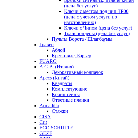
Брелоки сигнализ., пульты китай
(цена без услуг)
Ключи с местом под чип TP00
(цена с учетом услуги по
изготовлению)
Ключи с Чипом (цена без услуг)
Транспондеры (цена без услуг)
Пульты Ворота / Шлагбаумы
Гравер
Аблой
Крестовые, Барьер
FUARO
A.G.B. (Италия)
Декоративный колпачок
Apecs (Китай)
Квадраты
Комплектующие
Кронштейны
Ответные планки
Armadillo
Стяжки
CISA
Crit
ECO SCHULTE
GEZE