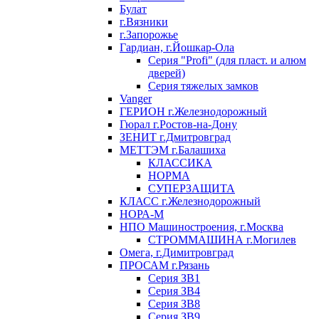
Булат
г.Вязники
г.Запорожье
Гардиан, г.Йошкар-Ола
Серия "Profi" (для пласт. и алюм
дверей)
Серия тяжелых замков
Vanger
ГЕРИОН г.Железнодорожный
Гюрал г.Ростов-на-Дону
ЗЕНИТ г.Дмитровград
МЕТТЭМ г.Балашиха
КЛАССИКА
НОРМА
СУПЕРЗАЩИТА
КЛАСС г.Железнодорожный
НОРА-М
НПО Машиностроения, г.Москва
СТРОММАШИНА г.Могилев
Омега, г.Димитровград
ПРОСАМ г.Рязань
Серия ЗВ1
Серия ЗВ4
Серия ЗВ8
Серия ЗВ9