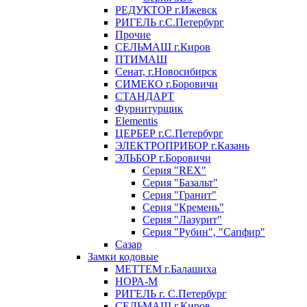
РЕДУКТОР г.Ижевск
РИГЕЛЬ г.С.Петербург
Прочие
СЕЛЬМАШ г.Киров
ПТИМАШ
Сенат, г.Новосибирск
СИМЕКО г.Боровичи
СТАНДАРТ
Фурнитурщик
Elementis
ЦЕРБЕР г.С.Петербург
ЭЛЕКТРОПРИБОР г.Казань
ЭЛЬБОР г.Боровичи
Серия "REX"
Серия "Базальт"
Серия "Гранит"
Серия "Кремень"
Серия "Лазурит"
Серия "Рубин", "Сапфир"
Сазар
Замки кодовые
МЕТТЕМ г.Балашиха
НОРА-М
РИГЕЛЬ г. С.Петербург
СЕЛЬМАШ г.Киров