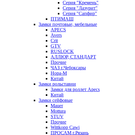
Серия "Кремень"
Серия "Лазурит"
Серия "Сапфир"
ПТИМАШ
Замки почтовые, мебельные
APECS
Avers
Crit
GTV
RUSLOCK
АЛЛЮР, СТАНДАРТ
Прочие
ЧАЗ г.Чебоксары
Нора-М
Китай
Замки рольставни
Замки для роллет Apecs
Китай
Замки сейфовые
Mauer
Mottura
STUV
Прочие
Wittkopp Cawi
ПРОСАМ г.Рязань