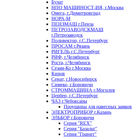
Булат
НПО МАШИНОСТ-ИЯ, г.Москва
Омега, г.Димитровград
НОРА-М
ПЕНЗМАШ г.Пенза
ПЕТРОЗАВОДСКМАШ
г.Петрозаводск
Поливектор, г.С.Петербург
ПРОСАМ г.Рязань
РИГЕЛЬ г.С.Петербург
РИФ, г.Челябинск
Роста, г.Челябинск
Сезам-Ко г.Москва
Киров
Сенат, г.Новосибирск
Симеко, г.Боровичи
СТРОММАШИНА г.Могилев
Цербер, г.С.Петербург
ЧАЗ г.Чебоксары
Проушины для навесных замков
ЭЛЕКТРОПРИБОР г.Казань
ЭЛЬБОР г.Боровичи
Серия "REX"
Серия "Базальт"
Серия "Гранит"