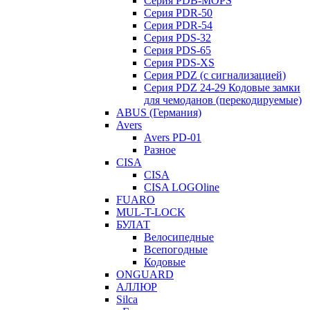
Серия PDB-MOPS
Серия PDR-50
Серия PDR-54
Серия PDS-32
Серия PDS-65
Серия PDS-XS
Серия PDZ (с сигнализацией)
Серия PDZ 24-29 Кодовые замки
для чемоданов (перекодируемые)
ABUS (Германия)
Avers
Avers PD-01
Разное
CISA
CISA
CISA LOGOline
FUARO
MUL-T-LOCK
БУЛАТ
Велосипедные
Всепогодные
Кодовые
ONGUARD
АЛЛЮР
Silca