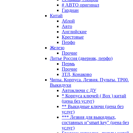
# АВТО оригинал
Гардиан
Китай
Аблой
Авто
Английские
Крестовые
Перфо
Железо
Прочие
Литье Россия (дверняк, перфо)
Пермь
Прочие
ЗТЛ, Конаково
Чипы. Корпуса. Лезвия. Пульты. TP00.
Выкидухи
Автоключи с ДУ
* Корпуса ключей ( Box ) китай
(цена без услуг)
** Выкидные ключи (цена без
услуг)
*** Лезвия для выкидных,
составных и"smart key" (цена без
услуг)