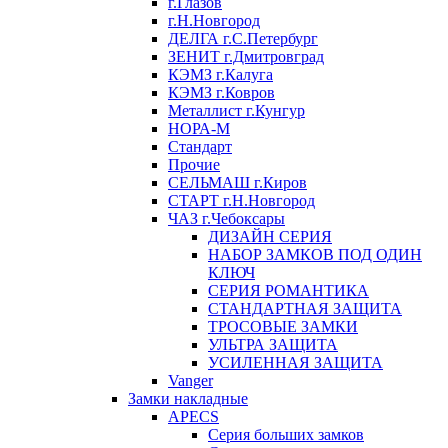
г.Глазов
г.Н.Новгород
ДЕЛГА г.С.Петербург
ЗЕНИТ г.Дмитровград
КЭМЗ г.Калуга
КЭМЗ г.Ковров
Металлист г.Кунгур
НОРА-М
Стандарт
Прочие
СЕЛЬМАШ г.Киров
СТАРТ г.Н.Новгород
ЧАЗ г.Чебоксары
ДИЗАЙН СЕРИЯ
НАБОР ЗАМКОВ ПОД ОДИН
КЛЮЧ
СЕРИЯ РОМАНТИКА
СТАНДАРТНАЯ ЗАЩИТА
ТРОСОВЫЕ ЗАМКИ
УЛЬТРА ЗАЩИТА
УСИЛЕННАЯ ЗАЩИТА
Vanger
Замки накладные
APECS
Серия больших замков