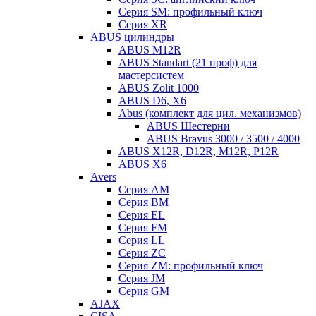
Серия SM: профильный ключ
Серия XR
ABUS цилиндры
ABUS M12R
ABUS Standart (21 проф) для
мастерсистем
ABUS Zolit 1000
ABUS D6, X6
Abus (комплект для цил. механизмов)
ABUS Шестерни
ABUS Bravus 3000 / 3500 / 4000
ABUS X12R, D12R, M12R, P12R
ABUS X6
Avers
Серия AM
Серия BM
Серия EL
Серия FM
Серия LL
Серия ZC
Серия ZM: профильный ключ
Серия JM
Серия GM
AJAX