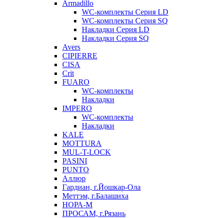
Armadillo
WC-комплекты Серия LD
WC-комплекты Серия SQ
Накладки Серия LD
Накладки Серия SQ
Avers
CIPIERRE
CISA
Crit
FUARO
WC-комплекты
Накладки
IMPERO
WC-комплекты
Накладки
KALE
MOTTURA
MUL-T-LOCK
PASINI
PUNTO
Аллюр
Гардиан, г.Йошкар-Ола
Меттэм, г.Балашиха
НОРА-М
ПРОСАМ, г.Рязань