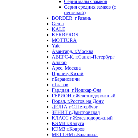
Серия малых замков
Серия средних замков (с
цепочкой)
BORDER, г.Рязань
Gerda
KALE
KERBEROS
MOTTURA
Yale
Авангард, г.Москва
АВЕРС-К, г.Санкт-Петербург
Аллюр
Арес, Москва
Прочие, Китай
г.Барановичи
г.Глазов
Гардиан, г.Йошкар-Ола
ГЕРИОН г.Железнодорожный
Гюрал, г.Ростов-на-Дону
ДЕЛГА г.С.Петербург
ЗЕНИТ г.Дмитровград
КЛАСС г.Железнодорожный
КЭМЗ г.Калуга
КЭМЗ г.Ковров
МЕТТЭМ г.Балашиха