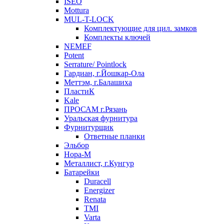
ISEO
Mottura
MUL-T-LOCK
Комплектующие для цил. замков
Комплекты ключей
NEMEF
Potent
Serrature/ Pointlock
Гардиан, г.Йошкар-Ола
Меттэм, г.Балашиха
ПластиК
Kale
ПРОСАМ г.Рязань
Уральская фурнитура
Фурнитурщик
Ответные планки
Эльбор
Нора-М
Металлист, г.Кунгур
Батарейки
Duracell
Energizer
Renata
TMI
Varta