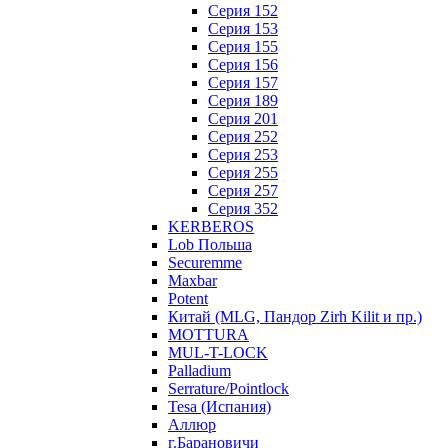
Серия 152
Серия 153
Серия 155
Серия 156
Серия 157
Серия 189
Серия 201
Серия 252
Серия 253
Серия 255
Серия 257
Серия 352
KERBEROS
Lob Польша
Securemme
Maxbar
Potent
Китай (MLG, Пандор Zirh Kilit и пр.)
MOTTURA
MUL-T-LOCK
Palladium
Serrature/Pointlock
Tesa (Испания)
Аллюр
г.Барановичи