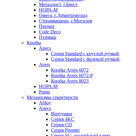
Металлист, г.Брест
НОРА-М
Омега, г.Димитровград
Строммашина, г.Могилев
Прочие
Code Deco
Птимаш
Кнобы
Apecs
Серия Standard с круглой ручкой
Серия Standard с фалевой ручкой
Avers
Кнобы Avers 6072
Кнобы Avers 6072-P
Кнобы Avers 8023
НОРА-М
Punto
Механизмы секретности
Abloy
Apecs
Вертушки
Серия 4KC
Серия CD
Серия Premier
Серия SC: английский ключ