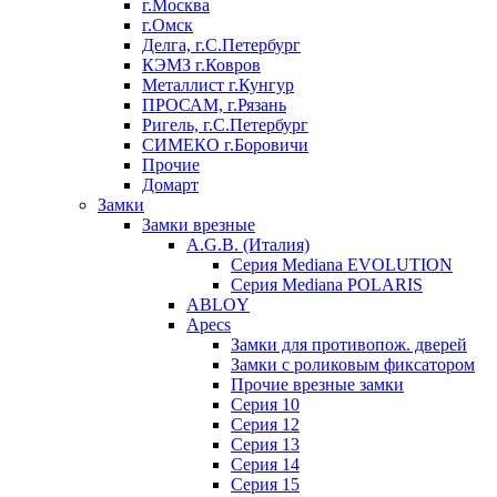
г.Москва
г.Омск
Делга, г.С.Петербург
КЭМЗ г.Ковров
Металлист г.Кунгур
ПРОСАМ, г.Рязань
Ригель, г.С.Петербург
СИМЕКО г.Боровичи
Прочие
Домарт
Замки
Замки врезные
A.G.B. (Италия)
Серия Mediana EVOLUTION
Серия Mediana POLARIS
ABLOY
Apecs
Замки для противопож. дверей
Замки с роликовым фиксатором
Прочие врезные замки
Серия 10
Серия 12
Серия 13
Серия 14
Серия 15