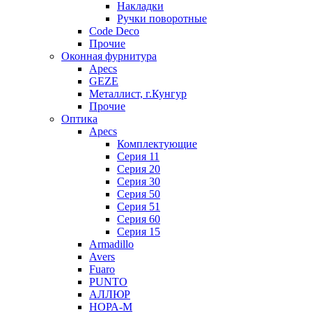
Накладки
Ручки поворотные
Code Deco
Прочие
Оконная фурнитура
Apecs
GEZE
Металлист, г.Кунгур
Прочие
Оптика
Apecs
Комплектующие
Серия 11
Серия 20
Серия 30
Серия 50
Серия 51
Серия 60
Серия 15
Armadillo
Avers
Fuaro
PUNTO
АЛЛЮР
НОРА-М