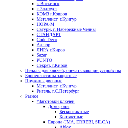
г. Воткинск
г. Златоуст
КЭМЗ г.Ковров
Металлист, г.Кунгур
НОРА-М
Сатурн, г. Набережные Челны
СТАНДАРТ
Code Deco
Аллюр
ЛИРА г.Киров
Sazar
PUNTO
Секрет, г.Киров
Пеналы для ключей, опечатывающие устройства
Бронепластины защитные
Пружины дверные
Металлист, г.Кунгур
Ригель, г.С.Петербург
Разное
#Заготовки ключей
Домофоны
Бесконтактные
Контактные
Европа (JMA, ERREBI, SILCA)
Abloy