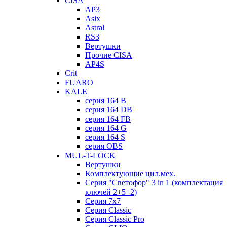
CISA
AP3
Asix
Astral
RS3
Вертушки
Прочие CISA
AP4S
Crit
FUARO
KALE
серия 164 B
серия 164 DB
серия 164 FB
серия 164 G
серия 164 S
серия OBS
MUL-T-LOCK
Вертушки
Комплектующие цил.мех.
Серия "Светофор" 3 in 1 (комплектация
ключей 2+5+2)
Серия 7х7
Серия Classic
Серия Classic Pro