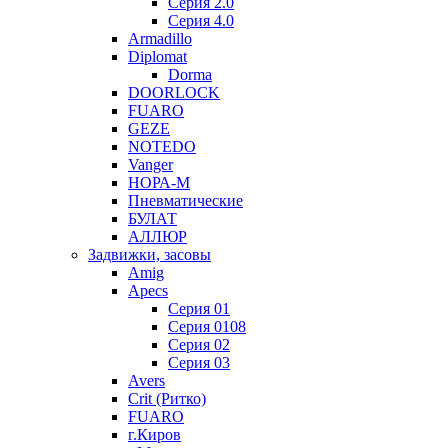
Серия 2.0
Серия 4.0
Armadillo
Diplomat
Dorma
DOORLOCK
FUARO
GEZE
NOTEDO
Vanger
НОРА-М
Пневматические
БУЛАТ
АЛЛЮР
Задвижки, засовы
Amig
Apecs
Серия 01
Серия 0108
Серия 02
Серия 03
Avers
Crit (Ритко)
FUARO
г.Киров