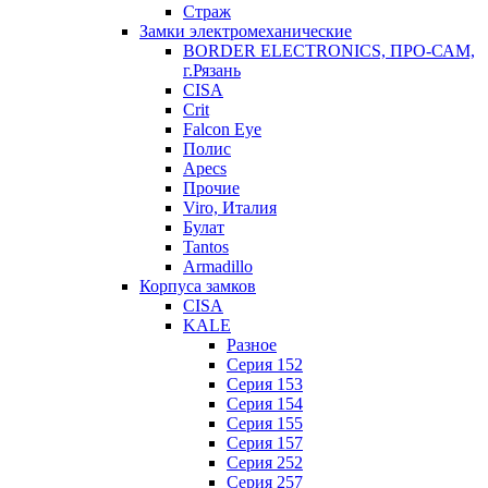
Страж
Замки электромеханические
BORDER ELECTRONICS, ПРО-САМ,
г.Рязань
CISA
Crit
Falcon Eye
Полис
Apecs
Прочие
Viro, Италия
Булат
Tantos
Armadillo
Корпуса замков
CISA
KALE
Разное
Серия 152
Серия 153
Серия 154
Серия 155
Серия 157
Серия 252
Серия 257