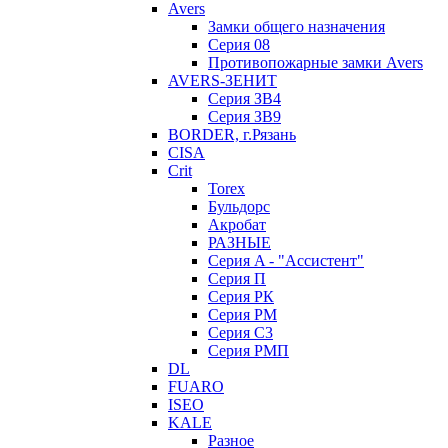
Avers
Замки общего назначения
Серия 08
Противопожарные замки Avers
AVERS-ЗЕНИТ
Серия ЗВ4
Серия ЗВ9
BORDER, г.Рязань
CISA
Crit
Torex
Бульдорс
Акробат
РАЗНЫЕ
Серия A - "Ассистент"
Серия П
Серия РК
Серия РМ
Серия С3
Серия РМП
DL
FUARO
ISEO
KALE
Разное