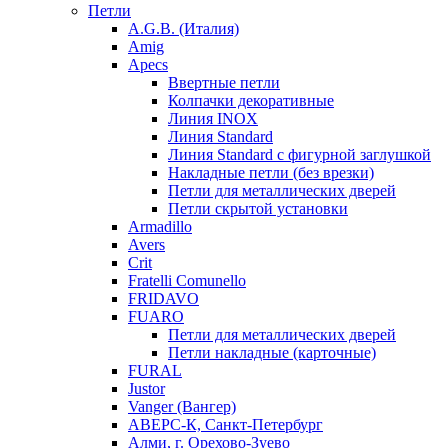
Петли
A.G.B. (Италия)
Amig
Apecs
Ввертные петли
Колпачки декоративные
Линия INOX
Линия Standard
Линия Standard с фигурной заглушкой
Накладные петли (без врезки)
Петли для металлических дверей
Петли скрытой установки
Armadillo
Avers
Crit
Fratelli Comunello
FRIDAVO
FUARO
Петли для металлических дверей
Петли накладные (карточные)
FURAL
Justor
Vanger (Вангер)
АВЕРС-К, Санкт-Петербург
Алми, г. Орехово-Зуево