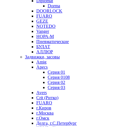
Diplomat
Dorma
DOORLOCK
FUARO
GEZE
NOTEDO
Vanger
НОРА-М
Пневматические
БУЛАТ
АЛЛЮР
Задвижки, засовы
Amig
Apecs
Серия 01
Серия 0108
Серия 02
Серия 03
Avers
Crit (Ритко)
FUARO
г.Киров
г.Москва
г.Омск
Делга, г.С.Петербург