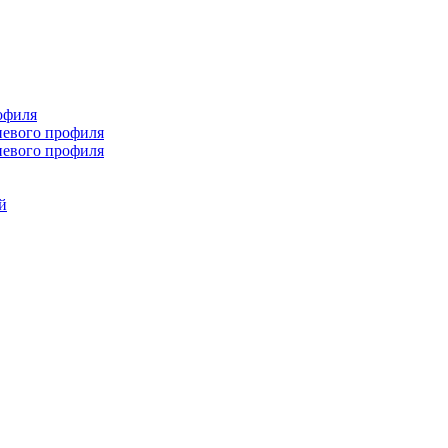
офиля
иевого профиля
иевого профиля
й