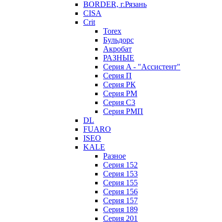
BORDER, г.Рязань
CISA
Crit
Torex
Бульдорс
Акробат
РАЗНЫЕ
Серия A - "Ассистент"
Серия П
Серия РК
Серия РМ
Серия С3
Серия РМП
DL
FUARO
ISEO
KALE
Разное
Серия 152
Серия 153
Серия 155
Серия 156
Серия 157
Серия 189
Серия 201