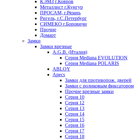
КЭМЗ г.Ковров
Металлист г.Кунгур
ПРОСАМ, г.Рязань
Ригель, г.С.Петербург
СИМЕКО г.Боровичи
Прочие
Домарт
Замки
Замки врезные
A.G.B. (Италия)
Серия Mediana EVOLUTION
Серия Mediana POLARIS
ABLOY
Apecs
Замки для противопож. дверей
Замки с роликовым фиксатором
Прочие врезные замки
Серия 10
Серия 12
Серия 13
Серия 14
Серия 15
Серия 16
Серия 17
Серия 18