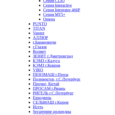
Серия CLIQ
Серия Interactive
Серия Integrator 466P
Серия MT5+
Omega
PUNTO
TITAN
Vanger
АЛЛЮР
г.Барановичи
г.Глазов
Волмет
ЗЕНИТ г.Дмитровград
КЭМЗ г.Калуга
КЭМЗ г.Ковров
VIRO
ПЕНЗМАШ г.Пенза
Поливектор, г.С.Петербург
Прочие, Китай
ПРОСАМ г.Рязань
РИГЕЛЬ г.С.Петербург
Евродверь
СЕЛЬМАШ г.Киров
Исеть
Securemme цилиндры