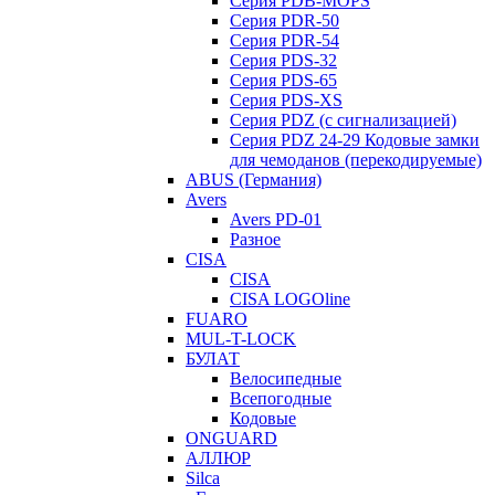
Серия PDB-MOPS
Серия PDR-50
Серия PDR-54
Серия PDS-32
Серия PDS-65
Серия PDS-XS
Серия PDZ (с сигнализацией)
Серия PDZ 24-29 Кодовые замки
для чемоданов (перекодируемые)
ABUS (Германия)
Avers
Avers PD-01
Разное
CISA
CISA
CISA LOGOline
FUARO
MUL-T-LOCK
БУЛАТ
Велосипедные
Всепогодные
Кодовые
ONGUARD
АЛЛЮР
Silca