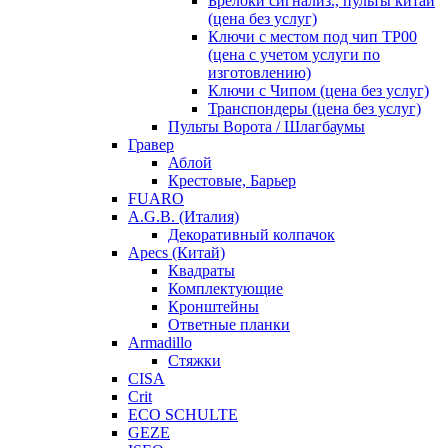
Брелоки сигнализ., пульты китай
(цена без услуг)
Ключи с местом под чип TP00
(цена с учетом услуги по
изготовлению)
Ключи с Чипом (цена без услуг)
Транспондеры (цена без услуг)
Пульты Ворота / Шлагбаумы
Гравер
Аблой
Крестовые, Барьер
FUARO
A.G.B. (Италия)
Декоративный колпачок
Apecs (Китай)
Квадраты
Комплектующие
Кронштейны
Ответные планки
Armadillo
Стяжки
CISA
Crit
ECO SCHULTE
GEZE