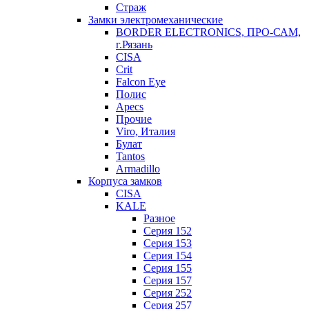
Страж
Замки электромеханические
BORDER ELECTRONICS, ПРО-САМ,
г.Рязань
CISA
Crit
Falcon Eye
Полис
Apecs
Прочие
Viro, Италия
Булат
Tantos
Armadillo
Корпуса замков
CISA
KALE
Разное
Серия 152
Серия 153
Серия 154
Серия 155
Серия 157
Серия 252
Серия 257