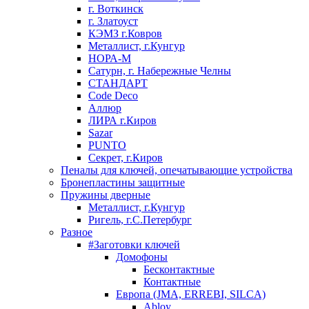
г. Воткинск
г. Златоуст
КЭМЗ г.Ковров
Металлист, г.Кунгур
НОРА-М
Сатурн, г. Набережные Челны
СТАНДАРТ
Code Deco
Аллюр
ЛИРА г.Киров
Sazar
PUNTO
Секрет, г.Киров
Пеналы для ключей, опечатывающие устройства
Бронепластины защитные
Пружины дверные
Металлист, г.Кунгур
Ригель, г.С.Петербург
Разное
#Заготовки ключей
Домофоны
Бесконтактные
Контактные
Европа (JMA, ERREBI, SILCA)
Abloy