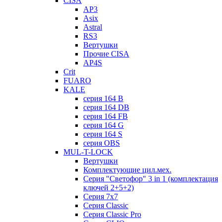
CISA
AP3
Asix
Astral
RS3
Вертушки
Прочие CISA
AP4S
Crit
FUARO
KALE
серия 164 B
серия 164 DB
серия 164 FB
серия 164 G
серия 164 S
серия OBS
MUL-T-LOCK
Вертушки
Комплектующие цил.мех.
Серия "Светофор" 3 in 1 (комплектация
ключей 2+5+2)
Серия 7х7
Серия Classic
Серия Classic Pro