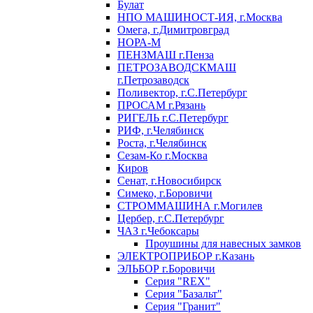
Булат
НПО МАШИНОСТ-ИЯ, г.Москва
Омега, г.Димитровград
НОРА-М
ПЕНЗМАШ г.Пенза
ПЕТРОЗАВОДСКМАШ
г.Петрозаводск
Поливектор, г.С.Петербург
ПРОСАМ г.Рязань
РИГЕЛЬ г.С.Петербург
РИФ, г.Челябинск
Роста, г.Челябинск
Сезам-Ко г.Москва
Киров
Сенат, г.Новосибирск
Симеко, г.Боровичи
СТРОММАШИНА г.Могилев
Цербер, г.С.Петербург
ЧАЗ г.Чебоксары
Проушины для навесных замков
ЭЛЕКТРОПРИБОР г.Казань
ЭЛЬБОР г.Боровичи
Серия "REX"
Серия "Базальт"
Серия "Гранит"