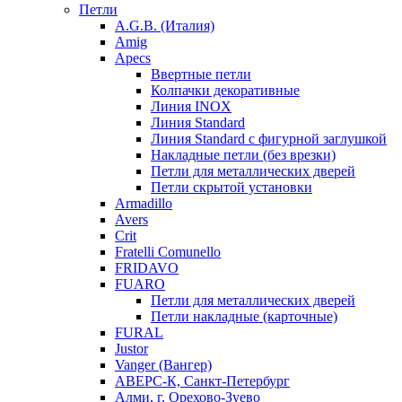
Петли
A.G.B. (Италия)
Amig
Apecs
Ввертные петли
Колпачки декоративные
Линия INOX
Линия Standard
Линия Standard с фигурной заглушкой
Накладные петли (без врезки)
Петли для металлических дверей
Петли скрытой установки
Armadillo
Avers
Crit
Fratelli Comunello
FRIDAVO
FUARO
Петли для металлических дверей
Петли накладные (карточные)
FURAL
Justor
Vanger (Вангер)
АВЕРС-К, Санкт-Петербург
Алми, г. Орехово-Зуево