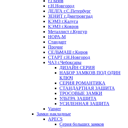
г.Глазов
г.Н.Новгород
ДЕЛГА г.С.Петербург
ЗЕНИТ г.Дмитровград
КЭМЗ г.Калуга
КЭМЗ г.Ковров
Металлист г.Кунгур
НОРА-М
Стандарт
Прочие
СЕЛЬМАШ г.Киров
СТАРТ г.Н.Новгород
ЧАЗ г.Чебоксары
ДИЗАЙН СЕРИЯ
НАБОР ЗАМКОВ ПОД ОДИН
КЛЮЧ
СЕРИЯ РОМАНТИКА
СТАНДАРТНАЯ ЗАЩИТА
ТРОСОВЫЕ ЗАМКИ
УЛЬТРА ЗАЩИТА
УСИЛЕННАЯ ЗАЩИТА
Vanger
Замки накладные
APECS
Серия больших замков