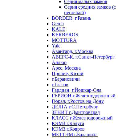
Серия малых замков
Серия средних замков (с
цепочкой)
BORDER, г.Рязань
Gerda
KALE
KERBEROS
MOTTURA
Yale
Авангард, г.Москва
АВЕРС-К, г.Санкт-Петербург
Аллюр
Арес, Москва
Прочие, Китай
г.Барановичи
г.Глазов
Гардиан, г.Йошкар-Ола
ГЕРИОН г.Железнодорожный
Гюрал, г.Ростов-на-Дону
ДЕЛГА г.С.Петербург
ЗЕНИТ г.Дмитровград
КЛАСС г.Железнодорожный
КЭМЗ г.Калуга
КЭМЗ г.Ковров
МЕТТЭМ г.Балашиха