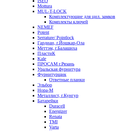
ISEO
Mottura
MUL-T-LOCK
Комплектующие для цил. замков
Комплекты ключей
NEMEF
Potent
Serrature/ Pointlock
Гардиан, г.Йошкар-Ола
Меттэм, г.Балашиха
ПластиК
Kale
ПРОСАМ г.Рязань
Уральская фурнитура
Фурнитурщик
Ответные планки
Эльбор
Нора-М
Металлист, г.Кунгур
Батарейки
Duracell
Energizer
Renata
TMI
Varta