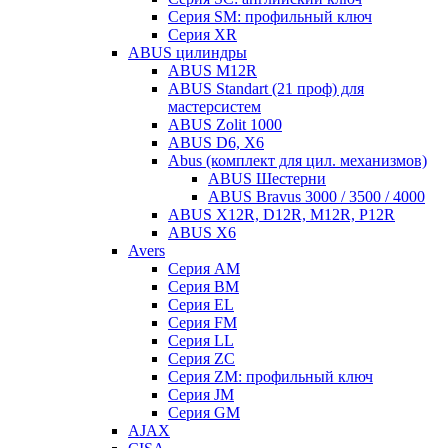
Серия SM: профильный ключ
Серия XR
ABUS цилиндры
ABUS M12R
ABUS Standart (21 проф) для
мастерсистем
ABUS Zolit 1000
ABUS D6, X6
Abus (комплект для цил. механизмов)
ABUS Шестерни
ABUS Bravus 3000 / 3500 / 4000
ABUS X12R, D12R, M12R, P12R
ABUS X6
Avers
Серия AM
Серия BM
Серия EL
Серия FM
Серия LL
Серия ZC
Серия ZM: профильный ключ
Серия JM
Серия GM
AJAX