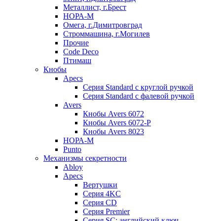
Металлист, г.Брест
НОРА-М
Омега, г.Димитровград
Строммашина, г.Могилев
Прочие
Code Deco
Птимаш
Кнобы
Apecs
Серия Standard с круглой ручкой
Серия Standard с фалевой ручкой
Avers
Кнобы Avers 6072
Кнобы Avers 6072-P
Кнобы Avers 8023
НОРА-М
Punto
Механизмы секретности
Abloy
Apecs
Вертушки
Серия 4KC
Серия CD
Серия Premier
Серия SC: английский ключ