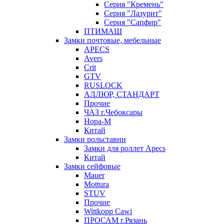
Серия "Кремень"
Серия "Лазурит"
Серия "Сапфир"
ПТИМАШ
Замки почтовые, мебельные
APECS
Avers
Crit
GTV
RUSLOCK
АЛЛЮР, СТАНДАРТ
Прочие
ЧАЗ г.Чебоксары
Нора-М
Китай
Замки рольставни
Замки для роллет Apecs
Китай
Замки сейфовые
Mauer
Mottura
STUV
Прочие
Wittkopp Cawi
ПРОСАМ г.Рязань