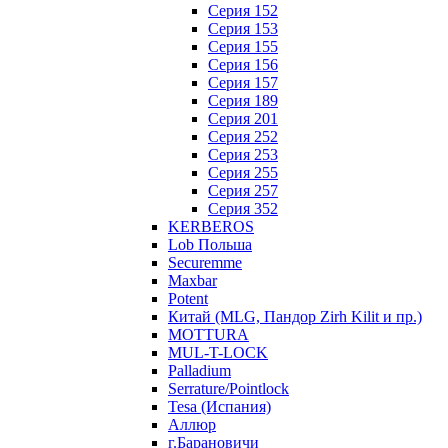
Серия 152
Серия 153
Серия 155
Серия 156
Серия 157
Серия 189
Серия 201
Серия 252
Серия 253
Серия 255
Серия 257
Серия 352
KERBEROS
Lob Польша
Securemme
Maxbar
Potent
Китай (MLG, Пандор Zirh Kilit и пр.)
MOTTURA
MUL-T-LOCK
Palladium
Serrature/Pointlock
Tesa (Испания)
Аллюр
г.Барановичи