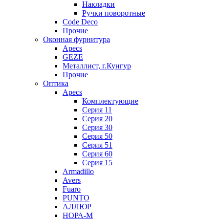
Накладки
Ручки поворотные
Code Deco
Прочие
Оконная фурнитура
Apecs
GEZE
Металлист, г.Кунгур
Прочие
Оптика
Apecs
Комплектующие
Серия 11
Серия 20
Серия 30
Серия 50
Серия 51
Серия 60
Серия 15
Armadillo
Avers
Fuaro
PUNTO
АЛЛЮР
НОРА-М