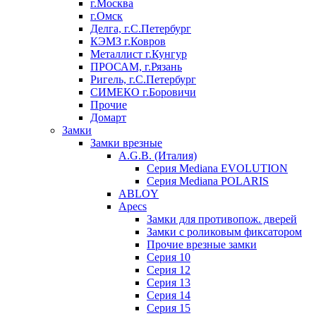
г.Москва
г.Омск
Делга, г.С.Петербург
КЭМЗ г.Ковров
Металлист г.Кунгур
ПРОСАМ, г.Рязань
Ригель, г.С.Петербург
СИМЕКО г.Боровичи
Прочие
Домарт
Замки
Замки врезные
A.G.B. (Италия)
Серия Mediana EVOLUTION
Серия Mediana POLARIS
ABLOY
Apecs
Замки для противопож. дверей
Замки с роликовым фиксатором
Прочие врезные замки
Серия 10
Серия 12
Серия 13
Серия 14
Серия 15