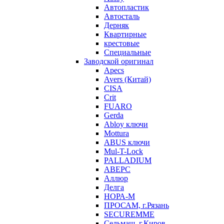
Автопластик
Автосталь
Дерняк
Квартирные
крестовые
Специальные
Заводской оригинал
Apecs
Avers (Китай)
CISA
Crit
FUARO
Gerda
Abloy ключи
Mottura
ABUS ключи
Mul-T-Lock
PALLADIUM
АВЕРС
Аллюр
Делга
НОРА-М
ПРОСАМ, г.Рязань
SECUREMME
Сельмаш, г.Киров