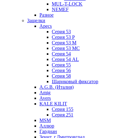
MUL-T-LOCK
NEMEF
Разное
Защелки
Apecs
Серия 53
Серия 53 P
Серия 53 М
Серия 53 МC
Серия 54
Серия 54 AL
Серия 55
Серия 56
Серия 58
Шариковый фиксатор
A.G.B. (Италия)
Amig
Avers
KALE KILIT
Серия 155
Серия 251
MSM
Аллюр
Гардиан
Зенит, г.Дмитровград