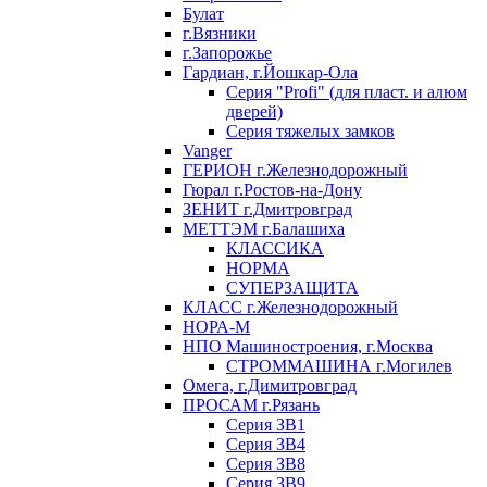
Булат
г.Вязники
г.Запорожье
Гардиан, г.Йошкар-Ола
Серия "Profi" (для пласт. и алюм
дверей)
Серия тяжелых замков
Vanger
ГЕРИОН г.Железнодорожный
Гюрал г.Ростов-на-Дону
ЗЕНИТ г.Дмитровград
МЕТТЭМ г.Балашиха
КЛАССИКА
НОРМА
СУПЕРЗАЩИТА
КЛАСС г.Железнодорожный
НОРА-М
НПО Машиностроения, г.Москва
СТРОММАШИНА г.Могилев
Омега, г.Димитровград
ПРОСАМ г.Рязань
Серия ЗВ1
Серия ЗВ4
Серия ЗВ8
Серия ЗВ9