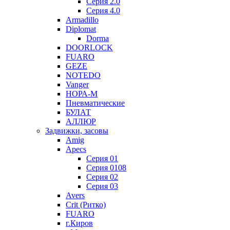
Серия 2.0
Серия 4.0
Armadillo
Diplomat
Dorma
DOORLOCK
FUARO
GEZE
NOTEDO
Vanger
НОРА-М
Пневматические
БУЛАТ
АЛЛЮР
Задвижки, засовы
Amig
Apecs
Серия 01
Серия 0108
Серия 02
Серия 03
Avers
Crit (Ритко)
FUARO
г.Киров