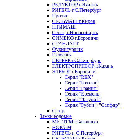
РЕДУКТОР г.Ижевск
РИГЕЛЬ г.С.Петербург
Прочие
СЕЛЬМАШ г.Киров
ПТИМАШ
Сенат, г.Новосибирск
СИМЕКО г.Боровичи
СТАНДАРТ
Фурнитурщик
Elementis
ЦЕРБЕР г.С.Петербург
ЭЛЕКТРОПРИБОР г.Казань
ЭЛЬБОР г.Боровичи
Серия "REX"
Серия "Базальт"
Серия "Гранит"
Серия "Кремень"
Серия "Лазурит"
Серия "Рубин", "Сапфир"
Сазар
Замки кодовые
МЕТТЕМ г.Балашиха
НОРА-М
РИГЕЛЬ г. С.Петербург
СЕЛЬМАШ г.Киров