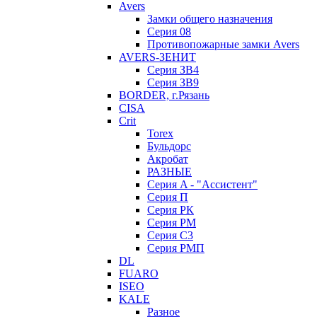
Avers
Замки общего назначения
Серия 08
Противопожарные замки Avers
AVERS-ЗЕНИТ
Серия ЗВ4
Серия ЗВ9
BORDER, г.Рязань
CISA
Crit
Torex
Бульдорс
Акробат
РАЗНЫЕ
Серия A - "Ассистент"
Серия П
Серия РК
Серия РМ
Серия С3
Серия РМП
DL
FUARO
ISEO
KALE
Разное