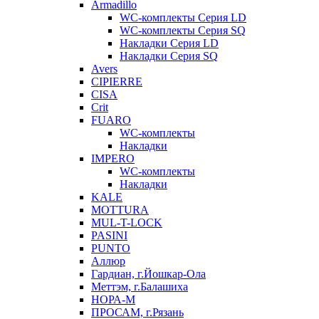
Armadillo
WC-комплекты Серия LD
WC-комплекты Серия SQ
Накладки Серия LD
Накладки Серия SQ
Avers
CIPIERRE
CISA
Crit
FUARO
WC-комплекты
Накладки
IMPERO
WC-комплекты
Накладки
KALE
MOTTURA
MUL-T-LOCK
PASINI
PUNTO
Аллюр
Гардиан, г.Йошкар-Ола
Меттэм, г.Балашиха
НОРА-М
ПРОСАМ, г.Рязань